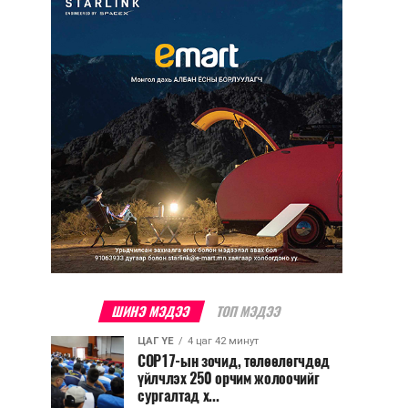
ШИНЭ МЭДЭЭ
ТОП МЭДЭЭ
ЦАГ ҮЕ
4 цаг 42 минут
COP17-ын зочид, төлөөлөгчдөд
үйлчлэх 250 орчим жолоочийг
сургалтад х...