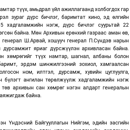
амтар түүх, амьдрал үйл ажиллагаанд холбогдох гар
эрэл зураг дүрс бичлэг, баримтат кино, эд өлгийн
95 хадгаламжийн нэгж, дүрс бичлэг суурьтай 22
гсөн байна. Мөн Архивын ерөнхий газраас аман өв,
 генерал Ш.Арвай, хошууч генерал П.Сүндэв нарын
 дурсамжит яриаг дүрсжүүлэн архивласан байна.
н хөмрөгийг түүх намтар, шагнал, албаны болон
баримт, эрдэм шинжилгээний зохиол, хамгаалсан
госон ном, илтгэл, дурсамж, хувийн цуглуулга,
сэн бүлэгт ангилан төрөлжүүлж хадгаламжийн нэгж
 төв архивын сан хөмрөг нэгэн алдарт генералын
баяжигдаж байна.
эн Үндэсний Байгууллагын Нийгэм, эдийн засгийн