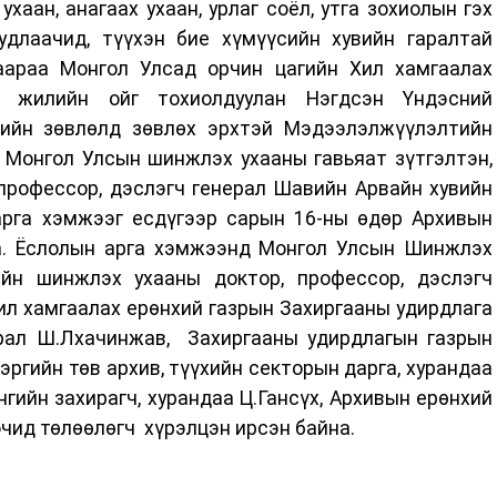
хаан, анагаах ухаан, урлаг соёл, утга зохиолын гэх
длаачид, түүхэн бие хүмүүсийн хувийн гаралтай
аараа Монгол Улсад орчин цагийн Хил хамгаалах
7 жилийн ойг тохиолдуулан Нэгдсэн Үндэсний
гийн зөвлөлд зөвлөх эрхтэй Мэдээлэлжүүлэлтийн
 Монгол Улсын шинжлэх ухааны гавьяат зүтгэлтэн,
профессор, дэслэгч генерал Шавийн Арвайн хувийн
арга хэмжээг есдүгээр сарын 16-ны өдөр Архивын
аа. Ёслолын арга хэмжээнд Монгол Улсын Шинжлэх
ийн шинжлэх ухааны доктор, профессор, дэслэгч
Хил хамгаалах ерөнхий газрын Захиргааны удирдлага
ерал Ш.Лхачинжав, Захиргааны удирдлагын газрын
цэргийн төв архив, түүхийн секторын дарга, хурандаа
нгийн захирагч, хурандаа Ц.Гансүх, Архивын ерөнхий
очид төлөөлөгч хүрэлцэн ирсэн байна.