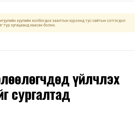
гуулийн хуулийн холбогдох заалтын хүрээнд тус сайтын сэтгэгдэл
йг түр хугацаанд хаасан болно.
өлөөлөгчдөд үйлчлэх
йг сургалтад