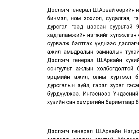
Дэслэгч генерал Ш.Арвай өөрийн н
бичмэл, ном зохиол, судалгаа, г
дурсгал гээд цаасан суурьтай 
хадгаламжийн нэгжийг хүлээлгэн ө
сурвалж бэлтгэх үүднээс дэслэгч
ажил амьдралын замналын тухай
Дэслэгч генерал Ш.Арвайн хувий
сонгуульт ажлын холбогдолтой 
эрдмийн ажил, олны хүртээл бол
дурсгалын зүйл, гэрэл зураг гэ
бүрдүүлжээ. Ингэснээр Үндэсний
хувийн сан хөмрөгийн баримтаар 
Дэслэгч генерал Ш.Арвайн Нэгдс