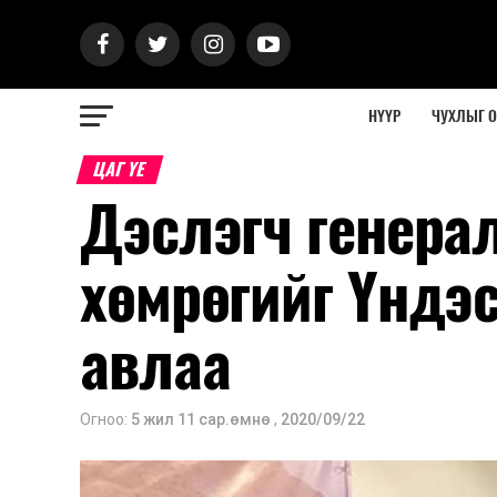
НҮҮР
ЧУХЛЫГ 
ЦАГ ҮЕ
Дэслэгч генера
хөмрөгийг Үндэс
авлаа
Огноо:
5 жил 11 сар.өмнө
,
2020/09/22