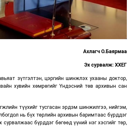
Ахлагч О.Баярмаа
Эх сурвалж: ХХЕГ
вьяат зүтгэлтэн, цэргийн шинжлэх ухааны доктор,
рвайн хувийн хөмрөгийг Үндэсний төв архивын сан
гжлийн түүхийг тусгасан эрдэм шинжилгээ, нийгэм,
холбогдол нь бүх төрлийн архивын баримтаас бүрддэг
х сурвалжаас бүрддэг бөгөөд үүний нэг хэсгийг төр,