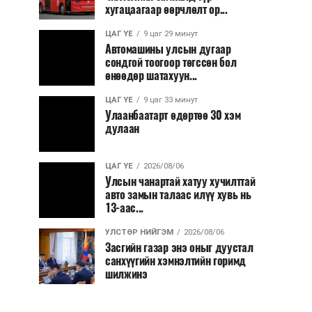
хугацаагаар өөрчлөлт ор...
ЦАГ ҮЕ
9 цаг 29 минут
Автомашины улсын дугаар
сондгой тоогоор төгссөн бол
өнөөдөр шатахуун...
ЦАГ ҮЕ
9 цаг 33 минут
Улаанбаатарт өдөртөө 30 хэм
дулаан
ЦАГ ҮЕ
2026/08/06
Улсын чанартай хатуу хучилттай
авто замын талаас илүү хувь нь
13-аас...
УЛСТӨР НИЙГЭМ
2026/08/06
Засгийн газар энэ оныг дуустал
санхүүгийн хэмнэлтийн горимд
шилжинэ