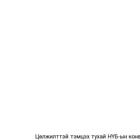
Цөлжилттэй тэмцэх тухай НҮБ-ын конв