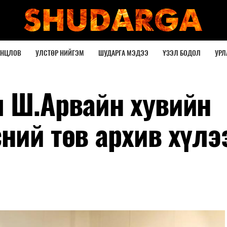
ОНЦЛОВ
УЛСТӨР НИЙГЭМ
ШУДАРГА МЭДЭЭ
ҮЗЭЛ БОДОЛ
УРЛ
л Ш.Арвайн хувийн
ний төв архив хүлэ