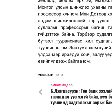
зөвлөлд зөвлөх эрхтэй, Мэдээ
Монгол улсын шинжлэх ухааны га
профессор хүн юм. Мөн Дотоод хэр
эрдэм шинжилгээний тэргүүлэх 
судлалын профессорын багийн тэ
гүйцэтгэж байна. Тэрбээр судалг
бүтээл туурвиснаас хил судла
туурвисан юм. Энэхүү эрхэм хүний
үлдсэнээр ирээдүй хойч, залуу үе
өвийг үлдээж байгаа юм.
УНШСАН:
3510
ӨМНӨХ МЭДЭЭ
Б.Лхагвасүрэн: Төв банк зээли
тасалдал үүсгэхгүй байх, хүүг б
түвшинд хадгалахыг зорьж ба