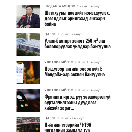
ШУДАРГА МЭДЭЭ
7 цаг 5 минут
Шатахууны нөөцийг нэмэгдүүлэх,
доголдлыг арилгахад анхаарч
байна
ЦАГ ҮЕ
7 цаг 8 минут
Улаанбаатарт хоногт 250 м³ лаг
боловсруулах үйлдвэр байгуулна
УЛСТӨР НИЙГЭМ
9 цаг 18 минут
Нэгдүгээр ангийн элсэлтийг E-
Mongolia-аар зохион байгуулна
УЛСТӨР НИЙГЭМ
9 цаг 23 минут
Францад иргэд рүү зөвшөөрөлгүй
сурталчилгааны дуудлага
хийхийг хориг...
ЦАГ ҮЕ
9 цаг 27 минут
Нийтийн тээврийн Ч:19А
чиглэлийн замналд түр