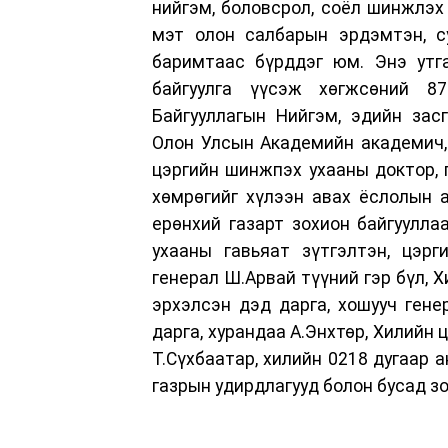
нийгэм, боловсрол, соёл шинжлэх у
мэт олон салбарын эрдэмтэн, су
баримтаас бүрддэг юм. Энэ утг
байгуулга үүсэж хөгжсөний 8
Байгууллагын Нийгэм, эдийн зас
Олон Улсын Академийн академич,
цэргийн шинжпэх ухааны доктор, 
хөмрөгийг хүлээн авах ёслолын 
ерөнхий газарт зохион байгуулл
ухааны гавьяат зүтгэлтэн, цэрг
генерал Ш.Арвай түүний гэр бүл, 
эрхэлсэн дэд дарга, хошууч ген
дарга, хурандаа А.Энхтөр, Хилийн 
Т.Сүхбаатар, хилийн 0218 дугаар а
газрын удирдлагууд болон бусад з