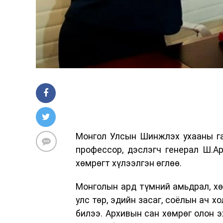
Монгол Улсын Шинжлэх ухааны га
профессор, дэслэгч генерал Ш.А
хөмрөгт хүлээлгэн өглөө.
Монголын ард түмний амьдрал, хө
улс төр, эдийн засаг, соёлын ач 
билээ. Архивын сан хөмрөг олон э