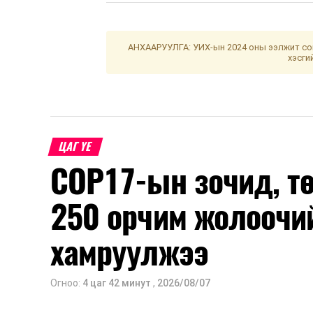
АНХААРУУЛГА: УИХ-ын 2024 оны ээлжит сон
хэсги
ЦАГ ҮЕ
COP17-ын зочид, т
250 орчим жолоочи
хамруулжээ
Огноо:
4 цаг 42 минут
,
2026/08/07