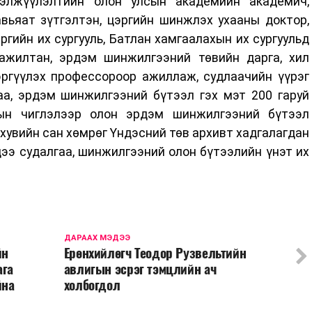
лэлжүүлэлтийн олон улсын академийн академич,
вьяат зүтгэлтэн, цэргийн шинжлэх ухааны доктор,
гийн их сургууль, Батлан хамгаалахын их сургуульд
ажилтан, эрдэм шинжилгээний төвийн дарга, хил
ргүүлэх профессороор ажиллаж, судлаачийн үүрэг
аа, эрдэм шинжилгээний бүтээл гэх мэт 200 гаруй
лын чиглэлээр олон эрдэм шинжилгээний бүтээл
 хувийн сан хөмрөг Үндэсний төв архивт хадгалагдан
дээ судалгаа, шинжилгээний олон бүтээлийн үнэт их
ДАРААХ МЭДЭЭ
йн
Ерөнхийлөгч Теодор Рузвельтийн
ага
авлигын эсрэг тэмцлийн ач
йна
холбогдол