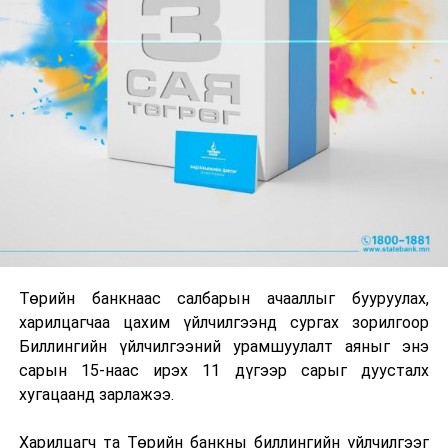
Төрийн банкнаас салбарын ачааллыг бууруулах,
харилцагчаа цахим үйлчилгээнд сургах зорилгоор
Биллингийн үйлчилгээний урамшуулалт аяныг энэ
сарын 15-наас ирэх 11 дүгээр сарыг дуусталх
хугацаанд зарлажээ.
Харилцагч та Төрийн банкны биллингийн үйлчилгээг