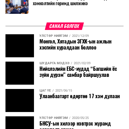
хязгаарлалтыг үе шаттайгаар сулруулах юм.
хэмнэлтийн горимд шилжинэ
САНАЛ БОЛГОХ
УЛСТӨР НИЙГЭМ
2021/12/09
Монгол, Хятадын ЗГХК-ын ажлын
хэсгийн хуралдаан боллоо
ШУДАРГА МЭДЭЭ
2021/02/09
Нийслэлийн ЕБС-иудад “Багшийн ёс
зүйн дүрэм” самбар байршуулав
ЦАГ ҮЕ
2021/06/15
Улаанбаатарт өдөртөө 17 хэм дулаан
УЛСТӨР НИЙГЭМ
2020/05/25
БНСУ-ын хилээр нэвтрэх журамд