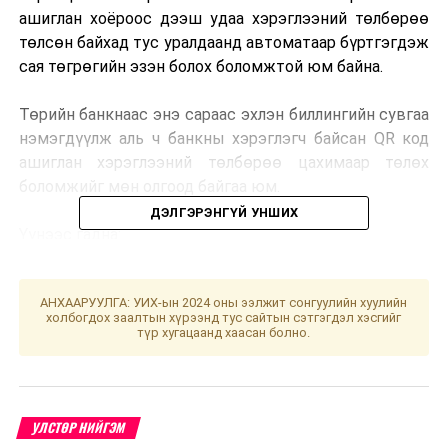
ашиглан хоёроос дээш удаа хэрэглээний төлбөрөө
төлсөн байхад тус уралдаанд автоматаар бүртгэгдэж
сая төгрөгийн эзэн болох боломжтой юм байна.
Төрийн банкнаас энэ сараас эхлэн биллингийн сувгаа
нэмэгдүүлж аль ч банкны хэрэглэгч байсан QR код
ашиглан хэрэглээний төлбөрөө цахимаар төлөх
боломжийг мөн олгоод байгаа юм.
ДЭЛГЭРЭНГҮЙ УНШИХ
Үүнээс гадна:
Доорх сувгуудыг ашиглан хэрэглээний төлбөрөө
төлөх боломжтой бөгөөд НӨАТ-н баримтаа
АНХААРУУЛГА: УИХ-ын 2024 оны ээлжит сонгуулийн хуулийн
бүртгэлтэй цахим шуудангаараа авч болох аж.
холбогдох заалтын хүрээнд тус сайтын сэтгэгдэл хэсгийг
түр хугацаанд хаасан болно.
Төрийн банкны өөр ойрхон салбарт нэг удаа
очиж эсвэл Гялсбанк үйлчилгээгээр сар бүр
гардаг хэрэглээний төлбөрөө бүртгүүлж,
холбуулсан данснаасаа тогтсон хугацаанд
УЛСТӨР НИЙГЭМ
“
АВТОМАТ
”
-аар суутгуулах,