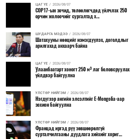
Олон улсын болон Засгийн газрын
ЦАГ ҮЕ
2026/08/07
шийдвэртэйгээс бусад хурал, зөвлөгөөн, ой,
COP17-ын зочид, төлөөлөгчдөд үйлчлэх 250
тэмдэглэлт өдөр, найр наадам, соёлын арга
орчим жолоочийг сургалтад х...
хэмжээ;
Урьдчилан төлөвлөсөн төрийн өндөр албан
ШУДАРГА МЭДЭЭ
2026/08/07
Шатахууны нөөцийг нэмэгдүүлэх, доголдлыг
тушаалтны томилолтоос бусад гадаад
арилгахад анхаарч байна
томилолт, гадаадын зочин хүлээн авах зардал;
Зайлшгүй шаардлагагүй тоног төхөөрөмж,
ЦАГ ҮЕ
2026/08/07
тавилга, автомашин худалдан авах;
Улаанбаатарт хоногт 250 м³ лаг боловсруулах
үйлдвэр байгуулна
Батлан хамгаалах, хууль зүйн салбараас бусад
сургалт, дадлага;
УЛСТӨР НИЙГЭМ
2026/08/07
Хуулиар заавал мэдээлэхээс бусад кино,
Нэгдүгээр ангийн элсэлтийг E-Mongolia-аар
контент, хэвлэлийн зардал;
зохион байгуулна
Заавал олгохоос бусад тэтгэмж, урамшуулал.
УЛСТӨР НИЙГЭМ
2026/08/07
Санхүүгийн хэмнэлтийн горимыг 2026 оны
Францад иргэд рүү зөвшөөрөлгүй
арванхоёрдугаар сарын 31 хүртэл мөрдөнө. Харин
сурталчилгааны дуудлага хийхийг хориг...