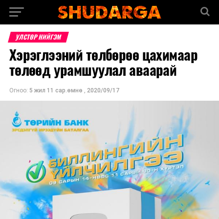
УЛСТӨР НИЙГЭМ
Хэрэглээний төлбөрөө цахимаар
төлөөд урамшуулал аваарай
Огноо:
5 жил 11 сар.өмнө
,
2020/09/17