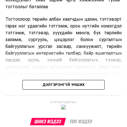
хувь Францын зах зээлээс бүрддэг бөгөөд тус улсын
тогтоолыг баталлаа.
40–50 мянган ажлын байр эрсдэлд орж болзошгүйг
Мароккогийн хөдөлмөр эрхлэлтийн сайд мэдэгджээ.
Тогтоолоор төрийн албан хаагчдын цалин, тэтгэвэрт
гарах нэг удаагийн тэтгэмж, орон нутгийн нэмэгдэл
тэтгэмж, тэтгэвэр, хүүхдийн мөнгө, бүх төрлийн
халамж, сургууль, цэцэрлэг болон сургалтын
байгууллагын урсгал засвар, санхүүжилт, төрийн
байгууллагын интернетийн төлбөр, байр ашиглалтын
зардал, хууль, хүчний байгууллагын тээвэр,
шатахууны зардал, дотоодын томилолт, хоол хүнс,
нормын хувцасны зардал, COP17 олон улсын бага
хурлын зардал, Засгийн газрын өр, орон нутгийн нөөц
ДЭЛГЭРЭНГҮЙ УНШИХ
хөрөнгийн санхүүжилтийг хэвийн үргэлжлүүлэхээр
шийдвэрлэжээ.
СУРТАЛЧИЛГАА
Харин дараах зардлыг хязгаарлахаар болсон байна.
Үүнд:
ШИНЭ МЭДЭЭ
ТОП МЭДЭЭ