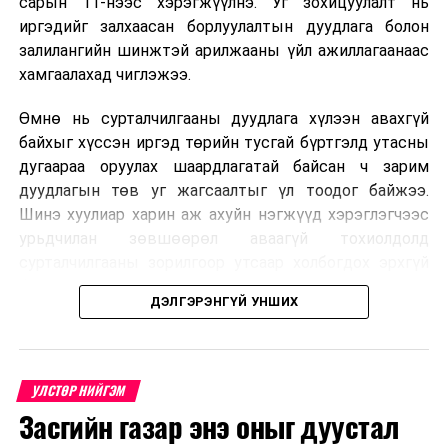
сарын 11-нээс хэрэгжүүлнэ. Уг зохицуулалт нь
зохицуулалт
иргэдийг залхаасан борлуулалтын дуудлага болон
залилангийн шинжтэй арилжааны үйл ажиллагаанаас
2026 оны 8 дугаар сарын 17–28-ны өдрүүдэд
хамгаалахад чиглэжээ.
нийслэлийн бүх сургууль, цэцэрлэгт ажлын
Өмнө нь сурталчилгааны дуудлага хүлээн авахгүй
байранд элсэлт, бүртгэл болон бусад аливаа
байхыг хүссэн иргэд төрийн тусгай бүртгэлд утасны
арга хэмжээ зохион байгуулахгүй болно.
дугаараа оруулах шаардлагатай байсан ч зарим
дуудлагын төв уг жагсаалтыг үл тоодог байжээ.
Шинэ хуулиар харин аж ахуйн нэгжүүд хэрэглэгчээс
урьдчилан зөвшөөрөл аваагүй тохиолдолд
сурталчилгааны зорилгоор утсаар холбогдох эрхгүй
болно. Иргэн өгсөн зөвшөөрлөө хүссэн үедээ цуцлах
ДЭЛГЭРЭНГҮЙ УНШИХ
боломжтой.
Францын эрх баригчдын тооцоолсноор тус улсын
иргэдийн дөрөвний гурав орчим нь долоо хоног бүр
УЛСТӨР НИЙГЭМ
дор хаяж нэг удаа хүсээгүй сурталчилгааны дуудлага
Засгийн газар энэ оныг дуустал
хүлээн авдаг бөгөөд олон хүн үүнээс ч олон