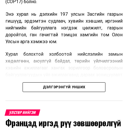
(COP17) болно.
төлбөрөө төлөх,
Энэ хурал нь дэлхийн 197 улсын Засгийн газрын
Төрийн Банкны картаар
АТМ
ашиглан орон
гишүүд, эрдэмтэн судлаач, хувийн хэвшил, иргэний
сууцны төлбөрөө лавлаж, хэсэгчлэн болон
нийгмийн байгууллага нэгдэж цөлжилт, газрын
нийт дүнгээр төлбөрөө төлөх,
доройтол, ган гачигтай тэмцэх хамгийн том Олон
www.statebank.mn
веб сайт руу нэвтрэн “И-
Улсын арга хэмжээ юм.
БИЛЛИНГ” цэс руу орж, шинэ харилцагч
цэсээр бүртгүүлэн
QR
код
авч, аль ч банкны
Хурал болохтой холбоотой нийслэлийн замын
интернэт аппликейшн-р төлөх боломжтой.
хөдөлгөөн, аюулгүй байдал, төрийн үйлчилгээний
хэвийн ажиллагааг хангах зорилгоор боловсролын
Урамшууллын эздийг арван хоёрдугаар сарын эхний
байгууллагуудын үйл ажиллагаанд дараах зохицуулалт
долоо хоногт
хэрэгжүүлэхээр болжээ .
https://www.facebook.com/StatebankMN/
хуудсаар
ДЭЛГЭРЭНГҮЙ УНШИХ
дамжуулан цахимаар тодруулна.
Цэцэрлэгийн бүртгэл
УНШСАН:
4028
2026 оны 8 дугаар сарын 10–23-ны өдрүүдэд
ДАРААХ МЭДЭЭ
УЛСТӨР НИЙГЭМ
Үс шинээр үргээлгэх буюу засуулахад тохиромжгүй
E-Mongolia системээр бүртгэнэ.
Францад иргэд рүү зөвшөөрөлгүй
ӨМНӨХ МЭДЭЭ
Нэгдүгээр ангийн элсэлт