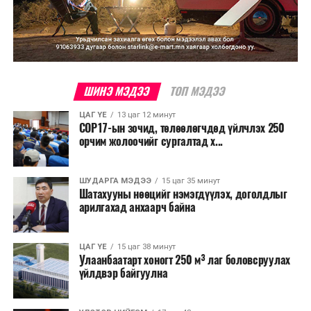
ШИНЭ МЭДЭЭ
ТОП МЭДЭЭ
ЦАГ ҮЕ
13 цаг 12 минут
COP17-ын зочид, төлөөлөгчдөд үйлчлэх 250
орчим жолоочийг сургалтад х...
ШУДАРГА МЭДЭЭ
15 цаг 35 минут
Шатахууны нөөцийг нэмэгдүүлэх, доголдлыг
арилгахад анхаарч байна
ЦАГ ҮЕ
15 цаг 38 минут
Улаанбаатарт хоногт 250 м³ лаг боловсруулах
үйлдвэр байгуулна