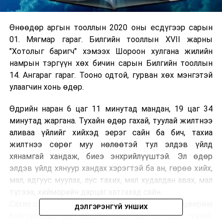
Өнөөдөр аргын тооллын 2020 оны есдүгээр сарын
01. Мягмар гараг. Билгийн тооллын XVII жарны
"Хотолыг баригч" хэмээх Шороон хулгана жилийн
намрын тэргүүн хөх бичин сарын Билгийн тооллын
14. Ангараг гараг. Тооно одтой, гурван хөх мэнгэтэй
улаагчин хонь өдөр.
Өдрийн наран 6 цаг 11 минутад мандан, 19 цаг 34
минутад жаргана. Тухайн өдөр гахай, туулай жилтнээ
аливаа үйлийг хийхэд эерэг сайн ба бич, тахиа
жилтнээ сөрөг муу нөлөөтэй тул элдэв үйлд
хянамгай хандаж, биеэ энхрийлүүштэй. Эл өдөр
элдэв үйлд хянуур хандах хэрэгтэй ба ан, гөрөө хийх,
мал, адгуус муулах, лус тахих, мал худалдан авах, мал
түгээх, хийморийн дарцаг хатгахад сайн.
Сахил санваар авах, хануур, төөнүүр хийлгэх, цөөрөм
ДЭЛГЭРЭНГҮЙ УНШИХ
байгуулахад муу. Өдрийн сайн цаг нь бар, туулай,