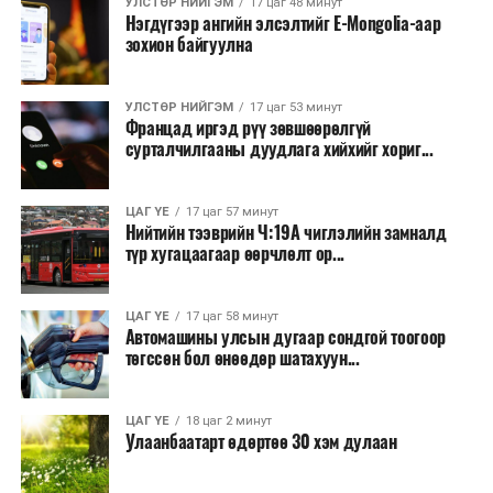
УЛСТӨР НИЙГЭМ
17 цаг 48 минут
Нэгдүгээр ангийн элсэлтийг E-Mongolia-аар
зохион байгуулна
УЛСТӨР НИЙГЭМ
17 цаг 53 минут
Францад иргэд рүү зөвшөөрөлгүй
сурталчилгааны дуудлага хийхийг хориг...
ЦАГ ҮЕ
17 цаг 57 минут
Нийтийн тээврийн Ч:19А чиглэлийн замналд
түр хугацаагаар өөрчлөлт ор...
ЦАГ ҮЕ
17 цаг 58 минут
Автомашины улсын дугаар сондгой тоогоор
төгссөн бол өнөөдөр шатахуун...
ЦАГ ҮЕ
18 цаг 2 минут
Улаанбаатарт өдөртөө 30 хэм дулаан