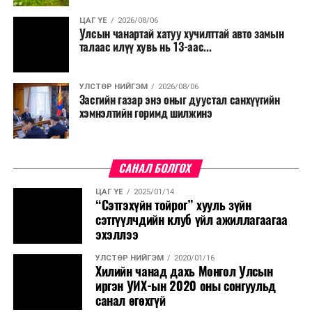
ЦАГ ҮЕ
2026/08/06
Улсын чанартай хатуу хучилттай авто замын
талаас илүү хувь нь 13-аас...
УЛСТӨР НИЙГЭМ
2026/08/06
Засгийн газар энэ оныг дуустал санхүүгийн
хэмнэлтийн горимд шилжинэ
САНАЛ БОЛГОХ
ЦАГ ҮЕ
2025/01/14
“Сэтгэхүйн тойрог” хууль зүйн
сэтгүүлчдийн клуб үйл ажиллагаагаа
эхэллээ
УЛСТӨР НИЙГЭМ
2020/01/16
Хилийн чанад дахь Монгол Улсын
иргэн УИХ-ын 2020 оны сонгуульд
санал өгөхгүй