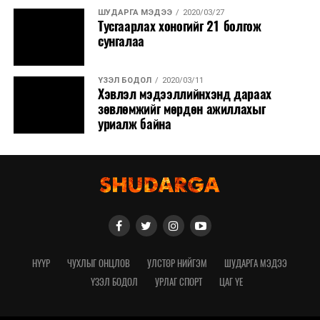
ШУДАРГА МЭДЭЭ
2020/03/27
Тусгаарлах хоногийг 21 болгож
сунгалаа
ҮЗЭЛ БОДОЛ
2020/03/11
Хэвлэл мэдээллийнхэнд дараах
зөвлөмжийг мөрдөн ажиллахыг
уриалж байна
НҮҮР
ЧУХЛЫГ ОНЦЛОВ
УЛСТӨР НИЙГЭМ
ШУДАРГА МЭДЭЭ
ҮЗЭЛ БОДОЛ
УРЛАГ СПОРТ
ЦАГ ҮЕ