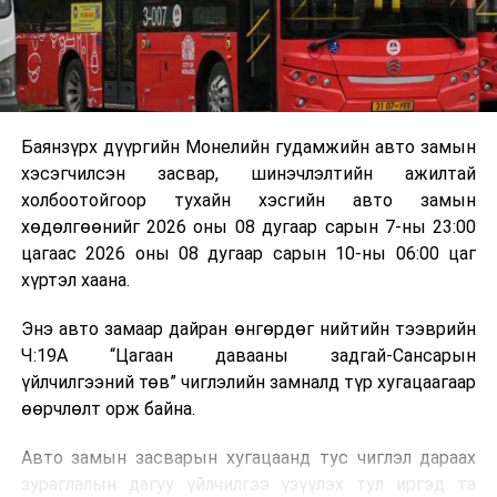
эзлэхүүн нь 90 хүртэл хувиар буурч, бактери, вирус
болон бусад өвчин үүсгэгч бичил биетнийг устгах
боломжтой.
Түүнчлэн шаталтын явцад үүсэх дулааныг цахилгаан
болон дулааны эрчим хүч үйлдвэрлэхэд ашиглаж
Баянзүрх дүүргийн Монелийн гудамжийн авто замын
болдог. Зарим технологийн хувьд шаталтын дараа
хэсэгчилсэн засвар, шинэчлэлтийн ажилтай
үлдэх үнснээс фосфор зэрэг ашигт эрдсийг сэргээн
холбоотойгоор тухайн хэсгийн авто замын
авах боломжтой аж.
хөдөлгөөнийг 2026 оны 08 дугаар сарын 7-ны 23:00
цагаас 2026 оны 08 дугаар сарын 10-ны 06:00 цаг
Япон, Герман, Швейцар, Нидерланд, Өмнөд Солонгос
хүртэл хаана.
зэрэг улс лаг хатаах, шатаах технологийг ашиглаж
байна. Тухайлбал, Германд лаг шатаах үйлдвэрээс
Энэ авто замаар дайран өнгөрдөг нийтийн тээврийн
гарсан үнснээс фосфор сэргээн авах технологи
Ч:19А “Цагаан давааны задгай-Сансарын
ашигладаг бол Нидерландад төвлөрсөн лаг
үйлчилгээний төв” чиглэлийн замналд түр хугацаагаар
боловсруулах үйлдвэрүүдээр дулаан, цахилгаан
өөрчлөлт орж байна.
эрчим хүч үйлдвэрлэдэг.
Авто замын засварын хугацаанд тус чиглэл дараах
Ийнхүү лаг хатаах, шатаах технологийг лагийн
зураглалын дагуу үйлчилгээ үзүүлэх тул иргэд та