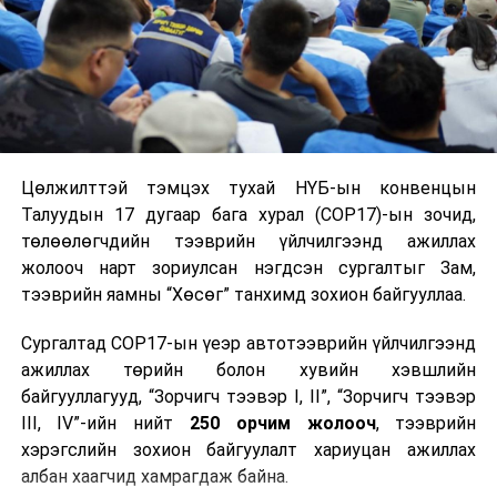
Цөлжилттэй тэмцэх тухай НҮБ-ын конвенцын
Талуудын 17 дугаар бага хурал (COP17)-ын зочид,
төлөөлөгчдийн тээврийн үйлчилгээнд ажиллах
жолооч нарт зориулсан нэгдсэн сургалтыг Зам,
тээврийн яамны “Хөсөг” танхимд зохион байгууллаа.
Сургалтад COP17-ын үеэр автотээврийн үйлчилгээнд
ажиллах төрийн болон хувийн хэвшлийн
байгууллагууд, “Зорчигч тээвэр I, II”, “Зорчигч тээвэр
III, IV”-ийн нийт
250 орчим жолооч
, тээврийн
хэрэгслийн зохион байгуулалт хариуцан ажиллах
албан хаагчид хамрагдаж байна.