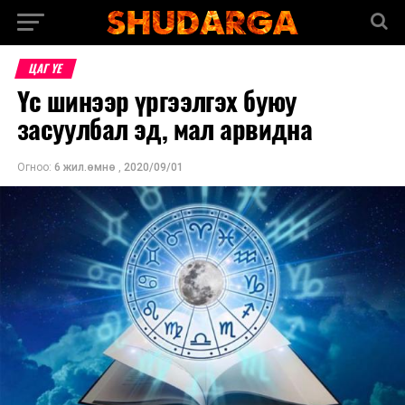
ЦАГ ҮЕ
Үс шинээр үргээлгэх буюу
засуулбал эд, мал арвидна
Огноо:
6 жил.өмнө
,
2020/09/01