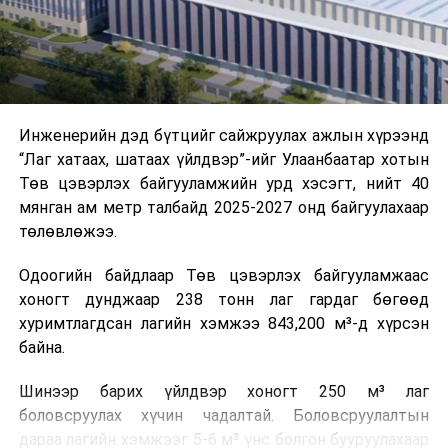
ажиллагааны чиглэлээр жолооч нарыг сургалт, арга
зүйгээр хангаж байна.
Мөн зам тээврийн осол, саатал болон бусад эрсдэл,
онцгой нөхцөл үүссэн үед авах арга хэмжээ, ачаалал
ихтэй нөхцөлд тайван, зөв, шуурхай шийдвэр гаргах,
Инженерийн дэд бүтцийг сайжруулах ажлын хүрээнд
өдөр тутмын ажлын бэлэн байдлыг хангах зэрэг
“Лаг хатаах, шатаах үйлдвэр”-ийг Улаанбаатар хотын
практик ур чадварыг сургалтын хөтөлбөрт тусгажээ.
Төв цэвэрлэх байгууламжийн урд хэсэгт, нийт 40
мянган ам метр талбайд 2025-2027 онд байгуулахаар
Сургалтыг танилцуулах лекц, асуулт-хариулт,
төлөвлөжээ.
жишээнд суурилсан сургалт, багаар ажиллах дасгал,
маршрут болон тээвэрлэлтийн урсгалын зураглалтай
Одоогийн байдлаар Төв цэвэрлэх байгууламжаас
танилцах, онцгой нөхцөлд ажиллах дадлага зэрэг
хоногт дунджаар 238 тонн лаг гардаг бөгөөд
онол, практик хосолсон хэлбэрээр зохион байгуулж
хуримтлагдсан лагийн хэмжээ 843,200 м³-д хүрсэн
байна.
байна.
Сургалтын үеэр COP17 олон улсын бага хурлыг
Шинээр барих үйлдвэр хоногт 250 м³ лаг
зохион байгуулах Үндэсний хорооны Ажлын алба,
боловсруулах хүчин чадалтай. Боловсруулалтын
Нийслэлийн тээврийн газар, Автотээврийн үндэсний
дараа лагийн хэмжээг 5-6 м³ үнс болгон бууруулахаар
төв болон Тээврийн цагдаагийн албаны холбогдох