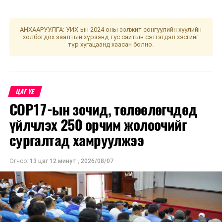
могой, бич, нохой, гахай болой. Хол газар яваар
одогсод урагш мөрөө гаргавал зохистой. Үс шинээр
үргээлгэх буюу засуулбал эд, мал арвидна хэмээжээ.
АНХААРУУЛГА: УИХ-ын 2024 оны ээлжит сонгуулийн хуулийн
холбогдох заалтын хүрээнд тус сайтын сэтгэгдэл хэсгийг
түр хугацаанд хаасан болно.
УНШСАН:
3078
ДАРААХ МЭДЭЭ
Улаанбаатарт өдөртөө 17 хэм дулаан
ЦАГ ҮЕ
ӨМНӨХ МЭДЭЭ
COP17-ын зочид, төлөөлөгчдөд
Хятадын цагдаагийн 19 ажилтныг авлигатай
холбоотойгоор албан тушаалаас нь чөлөөлөв
үйлчлэх 250 орчим жолоочийг
сургалтад хамруулжээ
Огноо:
13 цаг 12 минут
,
2026/08/07