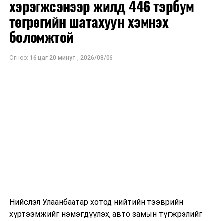
хэрэгжсэнээр жилд 446 тэрбум
санхүүжилт
татахаар зорьж байна. Нэг төслийн
төгрөгийн шатахуун хэмнэх
дундаж санхүүжилтийн хэмжээ
700 мянган
ам.доллар
боломжтой
байхаар тооцжээ.
Огноо:
16 цаг 20 минут
,
2026/08/06
Нийслэл Улаанбаатар хотод нийтийн тээврийн
хүртээмжийг нэмэгдүүлэх, авто замын түгжрэлийг