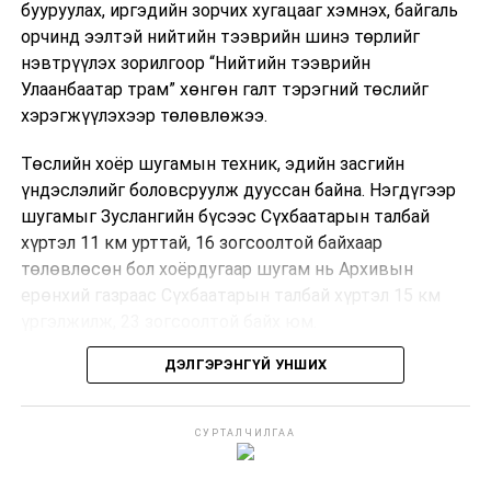
бууруулах, иргэдийн зорчих хугацааг хэмнэх, байгаль
орчинд ээлтэй нийтийн тээврийн шинэ төрлийг
нэвтрүүлэх зорилгоор “Нийтийн тээврийн
Улаанбаатар трам” хөнгөн галт тэрэгний төслийг
хэрэгжүүлэхээр төлөвлөжээ.
Төслийн хоёр шугамын техник, эдийн засгийн
үндэслэлийг боловсруулж дууссан байна. Нэгдүгээр
шугамыг Зуслангийн бүсээс Сүхбаатарын талбай
хүртэл 11 км урттай, 16 зогсоолтой байхаар
төлөвлөсөн бол хоёрдугаар шугам нь Архивын
ерөнхий газраас Сүхбаатарын талбай хүртэл 15 км
үргэлжилж, 23 зогсоолтой байх юм.
ДЭЛГЭРЭНГҮЙ УНШИХ
Төслийг бүрэн хэрэгжүүлснээр цагт 10-12 мянган
зорчигч тээвэрлэх хүчин чадал бүрдэж, замын
хөдөлгөөний дундаж хурд 23.6 хувиар нэмэгдэх
СУРТАЛЧИЛГАА
тооцоо гарчээ.