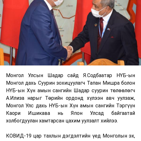
Монгол Улсын Шадар сайд Я.Содбаатар НҮБ-ын
Монгол дахь Суурин зохицуулагч Тапан Мишра болон
НҮБ-ын Хүн амын сангийн Шадар суурин төлөөлөгч
А.Илиза нарыг Төрийн ордонд хүлээн авч уулзаж,
Монгол Улс дахь НҮБ-ын Хүн амын сангийн Тэргүүн
Каори Ишикава нь Япон Улсад байгаатай
холбогдуулан хамтарсан цахим уулзалт хийлээ.
КОВИД-19 цар тахлын дэгдэлтийн үед Монголын эх,