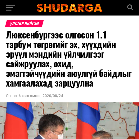
УЛСТӨР НИЙГЭМ
Люксенбургээс олгосон 1.1
тэрбум төгрөгийг эх, хүүхдийн
эрүүл мэндийн үйлчилгээг
сайжруулах, охид,
эмэгтэйчүүдийн аюулгүй байдлыг
хамгаалахад зарцуулна
Огноо:
6 жил.өмнө
,
2020/08/24