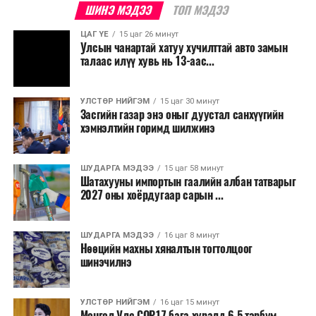
Трамвайн системийг хөгжүүлснээр нийтийн тээвэрт
ШИНЭ МЭДЭЭ
ТОП МЭДЭЭ
суурилсан хот төлөвлөлтийг дэмжиж, шугам болон
ЦАГ ҮЕ
15 цаг 26 минут
зогсоолуудыг түшиглэсэн худалдаа, үйлчилгээ, орон
Улсын чанартай хатуу хучилттай авто замын
сууцны шинэ бүсүүд бий болох боломжтой. Үүний
талаас илүү хувь нь 13-аас...
зэрэгцээ ажлын байр нэмэгдэх, жижиг, дунд
бизнесийн үйл ажиллагаа өргөжих, үл хөдлөх
УЛСТӨР НИЙГЭМ
15 цаг 30 минут
хөрөнгийн үнэ цэнэ өсөх зэрэг эдийн засгийн эерэг
Засгийн газар энэ оныг дуустал санхүүгийн
үр нөлөө үзүүлнэ гэж тооцсон байна.
хэмнэлтийн горимд шилжинэ
Трамвай нь цахилгаан эрчим хүчээр ажилладаг тул
ашиглалтын явцад агаар бохирдуулагч бодис шууд
ШУДАРГА МЭДЭЭ
15 цаг 58 минут
Шатахууны импортын гаалийн албан татварыг
ялгаруулахгүй. Иргэд хувийн автомашинаас их
2027 оны хоёрдугаар сарын ...
багтаамжийн нийтийн тээвэрт шилжсэнээр замын
хөдөлгөөний ачаалал, нүүрстөрөгчийн давхар исэл
ШУДАРГА МЭДЭЭ
16 цаг 8 минут
болон бусад хүлэмжийн хийн ялгарлыг бууруулах ач
Нөөцийн махны хяналтын тогтолцоог
холбогдолтой.
шинэчилнэ
Түгжрэлээс үүдэлтэй эдийн засгийн алдагдлыг
тооцоход нэг автомашин өдөрт дунджаар 2.5 цаг
УЛСТӨР НИЙГЭМ
16 цаг 15 минут
Монгол Улс COP17 бага хуралд 6.5 тэрбум