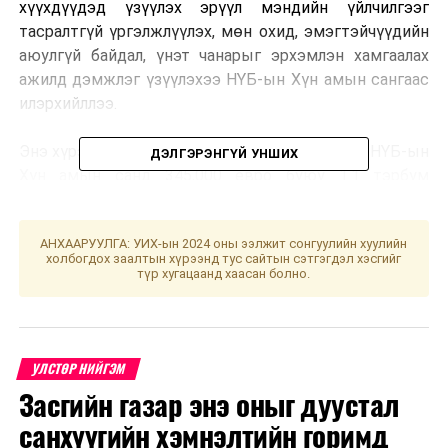
хүүхдүүдэд үзүүлэх эрүүл мэндийн үйлчилгээг
тасралтгүй үргэлжлүүлэх, мөн охид, эмэгтэйчүүдийн
аюулгүй байдал, үнэт чанарыг эрхэмлэн хамгаалах
ажилд дэмжлэг үзүүлэхээ НҮБ-ын Хүн амын сангаас
илэрхийллээ.
Энэ хүрээнд Люксенбургийн Засгийн газраас НҮБ-ын
ДЭЛГЭРЭНГҮЙ УНШИХ
Хүн амын санд 345,000 евро буюу 1.1 тэрбум
төгрөгийн буцалтгүй тусламжийг олгосон. Энэхүү
тусламж нь Монгол Улсад КОВИД-19 цар тахалтай
АНХААРУУЛГА: УИХ-ын 2024 оны ээлжит сонгуулийн хуулийн
тэмцэх, хариу арга хэмжээ авах, бэлэн байдлыг
холбогдох заалтын хүрээнд тус сайтын сэтгэгдэл хэсгийг
хангах талаар авч байгаа арга хэмжээнд дэмжлэг
түр хугацаанд хаасан болно.
үзүүлэх зорилготой юм.
Мөн БНХАУ, ОХУ-ын хил залгаа аймгуудын
эмнэлгүүдийг амьсгалын аппарат, эх хүүхдийн эрүүл
УЛСТӨР НИЙГЭМ
мэндийн эмч, ажилчдад шаардлагатай хувийн
Засгийн газар энэ оныг дуустал
хамгаалалтын хэрэгслээр хангах үйл ажиллагааг
санхүүгийн хэмнэлтийн горимд
тусгасныг Шадар сайдад танилцуулав.