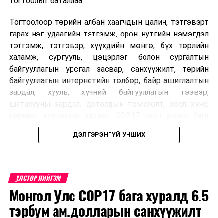
тогтоолыг баталлаа.
Ерөнхий сайд У.Хүрэлсүх “Монгол газрын тос
боловсруулах үйлдвэр” компанид ажиллав
Тогтоолоор төрийн албан хаагчдын цалин, тэтгэвэрт
гарах нэг удаагийн тэтгэмж, орон нутгийн нэмэгдэл
тэтгэмж, тэтгэвэр, хүүхдийн мөнгө, бүх төрлийн
халамж, сургууль, цэцэрлэг болон сургалтын
байгууллагын урсгал засвар, санхүүжилт, төрийн
байгууллагын интернетийн төлбөр, байр ашиглалтын
зардал, хууль, хүчний байгууллагын тээвэр,
шатахууны зардал, дотоодын томилолт, хоол хүнс,
нормын хувцасны зардал, COP17 олон улсын бага
хурлын зардал, Засгийн газрын өр, орон нутгийн нөөц
ДЭЛГЭРЭНГҮЙ УНШИХ
хөрөнгийн санхүүжилтийг хэвийн үргэлжлүүлэхээр
шийдвэрлэжээ.
Харин дараах зардлыг хязгаарлахаар болсон байна.
УЛСТӨР НИЙГЭМ
Үүнд:
Монгол Улс COP17 бага хуралд 6.5
тэрбум ам.долларын санхүүжилт
Олон улсын болон Засгийн газрын