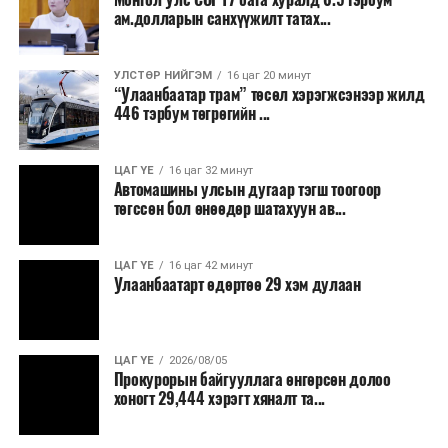
түгжрэлд саатахдаа 3.45 литр шатахууныг үр ашиггүй
ам.долларын санхүүжилт татах...
зарцуулдаг байна. Ингэснээр нэг жолооч өдөрт
8,238.6 төгрөг, жилд 1.7 сая гаруй төгрөгийн
шатахууны зардлыг зөвхөн түгжрэлд алддаг аж.
УЛСТӨР НИЙГЭМ
16 цаг 20 минут
“Улаанбаатар трам” төсөл хэрэгжсэнээр жилд
446 тэрбум төгрөгийн ...
“Улаанбаатар трам” төсөл хэрэгжиж, авто замын
ачаалал буурснаар трассын дагуух автомашинуудын
шатахууны хэмнэлт жилд 446 тэрбум төгрөгт хүрэх
ЦАГ ҮЕ
16 цаг 32 минут
Автомашины улсын дугаар тэгш тоогоор
боломжтой гэсэн тооцоог техник, эдийн засгийн
төгссөн бол өнөөдөр шатахуун ав...
үндэслэлд тусгажээ.
Төсөл хэрэгжсэнээр иргэдийн зорчих хугацаа
ЦАГ ҮЕ
16 цаг 42 минут
Улаанбаатарт өдөртөө 29 хэм дулаан
богиносож, түгжрэлээс үүдэлтэй эдийн засгийн
алдагдал буурахын зэрэгцээ аюулгүй, найдвартай,
тав тухтай, хүртээмжтэй нийтийн тээврийн шинэ
тогтолцоо бүрдэх ач холбогдолтой юм.
ЦАГ ҮЕ
2026/08/05
Прокурорын байгууллага өнгөрсөн долоо
хоногт 29,444 хэрэгт хяналт та...