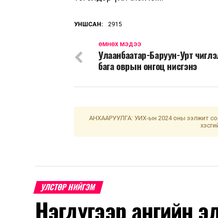
УНШСАН:
2915
ӨМНӨХ МЭДЭЭ
Улаанбаатар-Баруун-Урт чигл
бага оврын онгоц нисгэнэ
АНХААРУУЛГА: УИХ-ын 2024 оны ээлжит сон
хэсги
УЛСТӨР НИЙГЭМ
Нэгдүгээр ангийн э