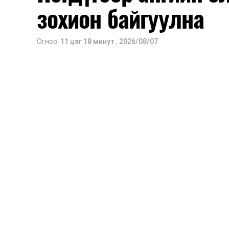
зохион байгуулна
Огноо:
11 цаг 18 минут
,
2026/08/07