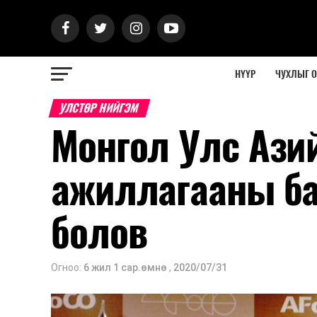
НҮҮР
ЧУХЛЫГ 
УЛСТӨР НИЙГЭМ
Монгол Улс Ази
ажиллагааны ба
болов
Огноо:
6 жил 1 сар.өмнө
,
2020/07/31