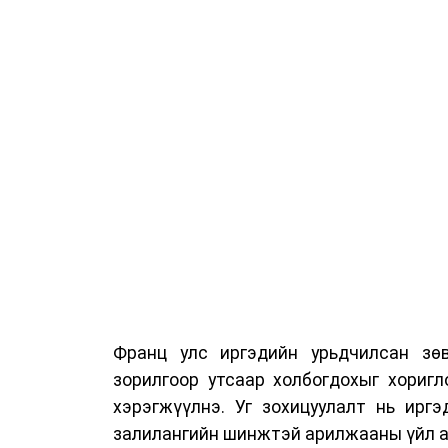
Франц улс иргэдийн урьдчилсан зөв
зорилгоор утсаар холбогдохыг хориг
хэрэгжүүлнэ. Уг зохицуулалт нь ирг
залилангийн шинжтэй арилжааны үйл а