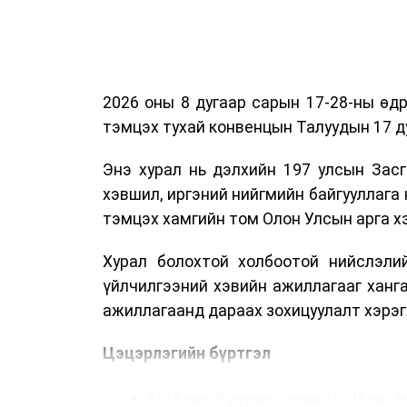
2026 оны 8 дугаар сарын 17-28-ны ө
тэмцэх тухай конвенцын Талуудын 17 ду
Энэ хурал нь дэлхийн 197 улсын Засг
хэвшил, иргэний нийгмийн байгууллага 
тэмцэх хамгийн том Олон Улсын арга 
Хурал болохтой холбоотой нийслэлий
үйлчилгээний хэвийн ажиллагааг ханг
ажиллагаанд дараах зохицуулалт хэрэг
Цэцэрлэгийн бүртгэл
2026 оны 8 дугаар сарын 10–23-ны ө