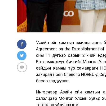
“Азийн ойн хамтын ажиллагааны ба
Agreement on the Establishment of 
оны 11 дүгээр сарын 21-ний өдө
Батламж жуух бичгийг Монгол Ул
сайдын яамны түр хамаарагч Н.Э
захирал ноён Chencho NORBU-д Сөү
ёсоор гардуулав.
Ингэснээр Азийн ойн хамтын аж
хэлэлцээр Монгол Улсын хувьд 20
төгөлдөр үйлчлэх юм.