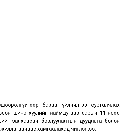
шөөрөлгүйгээр бараа, үйлчилгээ сурталчлах
лосон шинэ хуулийг наймдугаар сарын 11-нээс
эдийг залхаасан борлуулалтын дуудлага болон
жиллагаанаас хамгаалахад чиглэжээ.