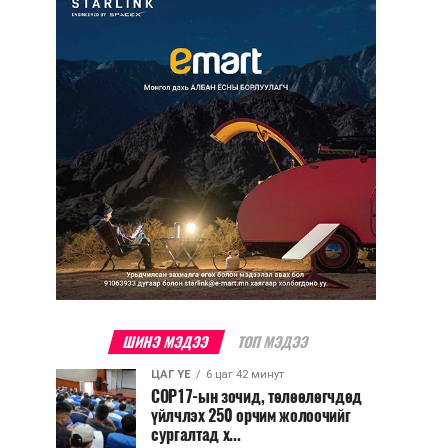
ШИНЭ МЭДЭЭ
ТОП МЭДЭЭ
ЦАГ ҮЕ
6 цаг 42 минут
COP17-ын зочид, төлөөлөгчдөд
үйлчлэх 250 орчим жолоочийг
сургалтад х...