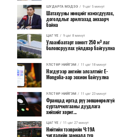
ШУДАРГА МЭДЭЭ
9 цаг 5 минут
Шатахууны нөөцийг нэмэгдүүлэх,
доголдлыг арилгахад анхаарч
байна
ЦАГ ҮЕ
9 цаг 8 минут
Улаанбаатарт хоногт 250 м³ лаг
боловсруулах үйлдвэр байгуулна
УЛСТӨР НИЙГЭМ
11 цаг 18 минут
Нэгдүгээр ангийн элсэлтийг E-
Mongolia-аар зохион байгуулна
УЛСТӨР НИЙГЭМ
11 цаг 23 минут
Францад иргэд рүү зөвшөөрөлгүй
сурталчилгааны дуудлага
хийхийг хориг...
ЦАГ ҮЕ
11 цаг 27 минут
Нийтийн тээврийн Ч:19А
чиглэлийн замналд түр