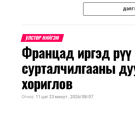
Нэгдүгээр ангийн элсэлт
ДЭЛГ
2026 оны 8 дугаар сарын 17–28-ны ө
Энэ хугацаанд хүүхэд бүртгэх дэмжлэ
УЛСТӨР НИЙГЭМ
Францад иргэд рүү
Их, дээд сургуулийн хичээл
сурталчилгааны ду
2026 оны 9 дүгээр сарын 1-нээс цахи
2026 оны 9 дүгээр сарын 14-нөөс та
хориглов
Оюутны дотуур байр
Огноо:
11 цаг 23 минут
,
2026/08/07
2026 оны 9 дүгээр сарын 13-наас ою
Сургууль, цэцэрлэгийн үйл ажиллагаа
2026 оны 8 дугаар сарын 17–28-ны 
байранд элсэлт, бүртгэл болон бусад