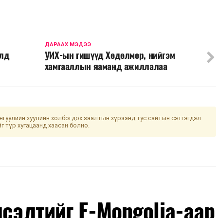
ДАРААХ МЭДЭЭ
элд
УИХ-ын гишүүд Хөдөлмөр, нийгэм
хамгааллын яаманд ажиллалаа
гуулийн хуулийн холбогдох заалтын хүрээнд тус сайтын сэтгэгдэл
йг түр хугацаанд хаасан болно.
лсэлтийг E-Mongolia-аар