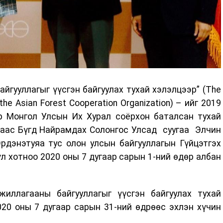
йгууллагыг үүсгэн байгуулах тухай хэлэлцээр” (The
the Asian Forest Cooperation Organization) – ийг 2019
р Монгол Улсын Их Хурал соёрхон баталсан тухай
саас Бүгд Найрамдах Солонгос Улсад суугаа Элчин
рдэнэтуяа тус олон улсын байгууллагын Гүйцэтгэх
л хотноо 2020 оны 7 дугаар сарын 1-ний өдөр албан
иллагааны байгууллагыг үүсгэн байгуулах тухай
20 оны 7 дугаар сарын 31-ний өдрөөс эхлэн хүчин