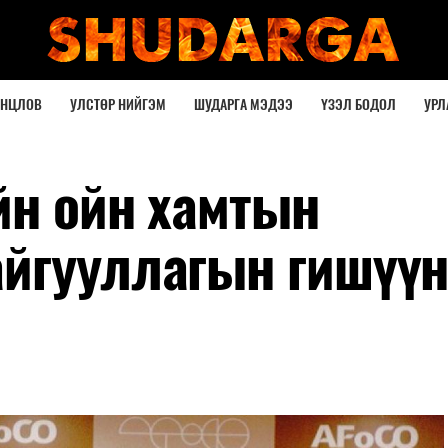
ОНЦЛОВ
УЛСТӨР НИЙГЭМ
ШУДАРГА МЭДЭЭ
ҮЗЭЛ БОДОЛ
УРЛ
йн ойн хамтын
йгууллагын гишүү