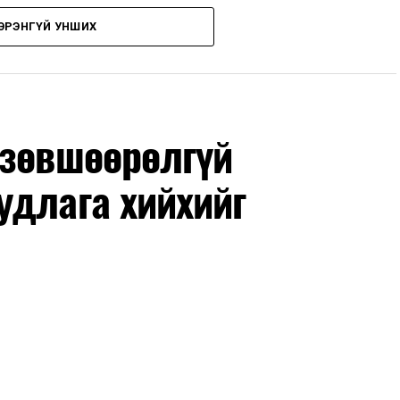
ЭРЭНГҮЙ УНШИХ
дрүүдэд E-Mongolia системээр бүртгэнэ.
гийн баг сургуулиуд дээр ажиллахгүй.
 зөвшөөрөлгүй
удлага хийхийг
маар эхэлнэ.
нхимаар үргэлжилнэ.
утнуудыг дотуур байранд оруулж эхэлнэ.
ны зохицуулалт
өдрүүдэд нийслэлийн бүх сургууль, цэцэрлэгт ажлын
 аливаа арга хэмжээ зохион байгуулахгүй болно.