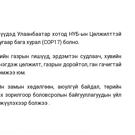
дрүүдэд Улаанбаатар хотод НҮБ-ын Цөлжилттэй
гаар бага хурал (COP17) болно.
ийн газрын гишүүд, эрдэмтэн судлаач, хувийн
нэгдэж цөлжилт, газрын доройтол, ган гачигтай
хэмжээ юм.
н замын хөдөлгөөн, аюулгүй байдал, төрийн
ах зорилгоор боловсролын байгууллагуудын үйл
жүүлэхээр болжээ .
дрүүдэд E-Mongolia системээр бүртгэнэ.