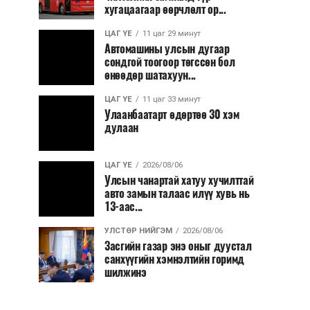
хугацаагаар өөрчлөлт ор...
ЦАГ ҮЕ
11 цаг 29 минут
Автомашины улсын дугаар
сондгой тоогоор төгссөн бол
өнөөдөр шатахуун...
ЦАГ ҮЕ
11 цаг 33 минут
Улаанбаатарт өдөртөө 30 хэм
дулаан
ЦАГ ҮЕ
2026/08/06
Улсын чанартай хатуу хучилттай
авто замын талаас илүү хувь нь
13-аас...
УЛСТӨР НИЙГЭМ
2026/08/06
Засгийн газар энэ оныг дуустал
санхүүгийн хэмнэлтийн горимд
шилжинэ