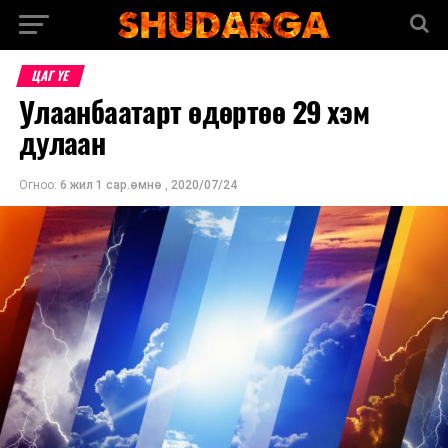
ЦАГ ҮЕ
Улаанбаатарт өдөртөө 29 хэм
дулаан
Огноо:
6 жил 1 сар.өмнө
,
2020/07/24