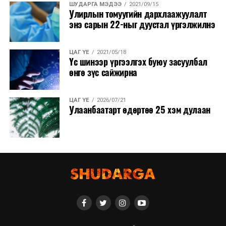
ШУДАРГА МЭДЭЭ
2021/09/15
Улирлын томуугийн дархлаажуулалт
энэ сарын 22-ныг дуустал үргэлжилнэ
ЦАГ ҮЕ
2021/05/18
Үс шинээр үргээлгэх буюу засуулбал
өнгө зүс сайжирна
ЦАГ ҮЕ
2026/07/21
Улаанбаатарт өдөртөө 25 хэм дулаан