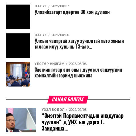
ЦАГ ҮЕ
2026/08/07
Улаанбаатарт өдөртөө 30 хэм дулаан
ЦАГ ҮЕ
2026/08/06
Улсын чанартай хатуу хучилттай авто замын
талаас илүү хувь нь 13-аас...
УЛСТӨР НИЙГЭМ
2026/08/06
Засгийн газар энэ оныг дуустал санхүүгийн
хэмнэлтийн горимд шилжинэ
САНАЛ БОЛГОХ
ҮЗЭЛ БОДОЛ
2022/09/08
“Эмэгтэй Парламентчдын анхдугаар
чуулган”-д УИХ-ын дарга Г.
Занданша...