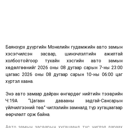
зориулалттай. Лагийг өндөр температурт шатааснаар
эзлэхүүн нь 90 хүртэл хувиар буурч, бактери, вирус
болон бусад өвчин үүсгэгч бичил биетнийг устгах
боломжтой.
Түүнчлэн шаталтын явцад үүсэх дулааныг цахилгаан
болон дулааны эрчим хүч үйлдвэрлэхэд ашиглаж
Баянзүрх дүүргийн Монелийн гудамжийн авто замын
болдог. Зарим технологийн хувьд шаталтын дараа
хэсэгчилсэн засвар, шинэчлэлтийн ажилтай
үлдэх үнснээс фосфор зэрэг ашигт эрдсийг сэргээн
холбоотойгоор тухайн хэсгийн авто замын
авах боломжтой аж.
хөдөлгөөнийг 2026 оны 08 дугаар сарын 7-ны 23:00
цагаас 2026 оны 08 дугаар сарын 10-ны 06:00 цаг
Япон, Герман, Швейцар, Нидерланд, Өмнөд Солонгос
хүртэл хаана.
зэрэг улс лаг хатаах, шатаах технологийг ашиглаж
байна. Тухайлбал, Германд лаг шатаах үйлдвэрээс
Энэ авто замаар дайран өнгөрдөг нийтийн тээврийн
гарсан үнснээс фосфор сэргээн авах технологи
Ч:19А “Цагаан давааны задгай-Сансарын
ашигладаг бол Нидерландад төвлөрсөн лаг
үйлчилгээний төв” чиглэлийн замналд түр хугацаагаар
боловсруулах үйлдвэрүүдээр дулаан, цахилгаан
өөрчлөлт орж байна.
эрчим хүч үйлдвэрлэдэг.
Авто замын засварын хугацаанд тус чиглэл дараах