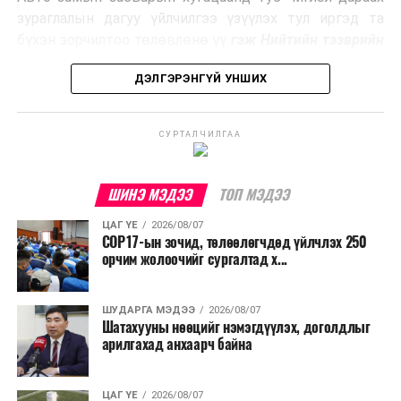
Ийнхүү лаг хатаах, шатаах технологийг лагийн
зураглалын дагуу үйлчилгээ үзүүлэх тул иргэд та
эзлэхүүнийг бууруулахын зэрэгцээ эрчим хүч
бүхэн зорчилтоо төлөвлөнө үү
гэж Нийтийн тээврийн
үйлдвэрлэх, нөөцийг дахин ашиглах чиглэлээр олон
бодлогын газраас мэдээллээ.
улсад өргөн ашиглаж байна.
ДЭЛГЭРЭНГҮЙ УНШИХ
СУРТАЛЧИЛГАА
ШИНЭ МЭДЭЭ
ТОП МЭДЭЭ
ЦАГ ҮЕ
2026/08/07
COP17-ын зочид, төлөөлөгчдөд үйлчлэх 250
орчим жолоочийг сургалтад х...
ШУДАРГА МЭДЭЭ
2026/08/07
Шатахууны нөөцийг нэмэгдүүлэх, доголдлыг
арилгахад анхаарч байна
ЦАГ ҮЕ
2026/08/07