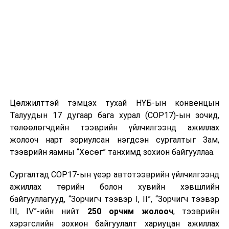
аймгуудын ихэнх нутгаар, 27-нд төв болон зүүн
аймгуудын нутгийн зарим газраар, 28-нд баруун
болон төвийн аймгуудын нутгийн хойд, зүүн
аймгуудын нутгийн зүүн хэсгээр бороо, зарим
газраар дуу цахилгаантай аадар бороо орно. Салхи 25-
нд говь, талын нутгаар секундэд 13-15 метр, бусад
хугацаанд борооны өмнө түр зуур ширүүснэ. Алтай,
Хангай, Хөвсгөлийн уулархаг нутаг, Хүрэнбэлчир
Цөлжилттэй тэмцэх тухай НҮБ-ын конвенцын
орчим, Завхан голын эх, Тэрэлж голын хөндийгөөр
Талуудын 17 дугаар бага хурал (COP17)-ын зочид,
шөнөдөө 5-10 хэм, өдөртөө 17-22 хэм, говийн бүс
төлөөлөгчдийн тээврийн үйлчилгээнд ажиллах
нутгаар шөнөдөө 18-23 хэм, өдөртөө 31-36 хэм,
жолооч нарт зориулсан нэгдсэн сургалтыг Зам,
бусад нутгаар шөнөдөө 11-16 хэм, өдөртөө 22-27
тээврийн яамны “Хөсөг” танхимд зохион байгууллаа.
хэм дулаан байна. 25, 26-нд нутгийн зүүн хагаст
сэрүүснэ.
Сургалтад COP17-ын үеэр автотээврийн үйлчилгээнд
ажиллах төрийн болон хувийн хэвшлийн
ЦАГ УУР, ОРЧНЫ ШИНЖИЛГЭЭНИЙ ГАЗАР
байгууллагууд, “Зорчигч тээвэр I, II”, “Зорчигч тээвэр
УРЬДЧИЛАН МЭДЭЭЛЭХ ХЭЛТЭС
III, IV”-ийн нийт
250 орчим жолооч
, тээврийн
хэрэгслийн зохион байгуулалт хариуцан ажиллах