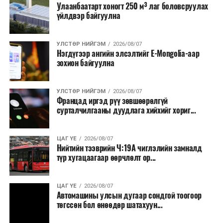
Улаанбаатарт хоногт 250 м³ лаг боловсруулах
үйлдвэр байгуулна
УЛСТӨР НИЙГЭМ
2026/08/07
Нэгдүгээр ангийн элсэлтийг E-Mongolia-аар
зохион байгуулна
УЛСТӨР НИЙГЭМ
2026/08/07
Францад иргэд рүү зөвшөөрөлгүй
сурталчилгааны дуудлага хийхийг хориг...
ЦАГ ҮЕ
2026/08/07
Нийтийн тээврийн Ч:19А чиглэлийн замналд
түр хугацаагаар өөрчлөлт ор...
ЦАГ ҮЕ
2026/08/07
Автомашины улсын дугаар сондгой тоогоор
төгссөн бол өнөөдөр шатахуун...