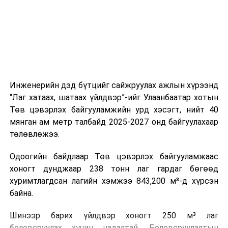
холбогдох байгууллагуудын уялдаа холбоо, аюулгүй
ажиллагааны чиглэлээр жолооч нарыг сургалт, арга
зүйгээр хангаж байна.
Мөн зам тээврийн осол, саатал болон бусад эрсдэл,
онцгой нөхцөл үүссэн үед авах арга хэмжээ, ачаалал
ихтэй нөхцөлд тайван, зөв, шуурхай шийдвэр гаргах,
Инженерийн дэд бүтцийг сайжруулах ажлын хүрээнд
өдөр тутмын ажлын бэлэн байдлыг хангах зэрэг
“Лаг хатаах, шатаах үйлдвэр”-ийг Улаанбаатар хотын
практик ур чадварыг сургалтын хөтөлбөрт тусгажээ.
Төв цэвэрлэх байгууламжийн урд хэсэгт, нийт 40
мянган ам метр талбайд 2025-2027 онд байгуулахаар
Сургалтыг танилцуулах лекц, асуулт-хариулт,
төлөвлөжээ.
жишээнд суурилсан сургалт, багаар ажиллах дасгал,
маршрут болон тээвэрлэлтийн урсгалын зураглалтай
Одоогийн байдлаар Төв цэвэрлэх байгууламжаас
танилцах, онцгой нөхцөлд ажиллах дадлага зэрэг
хоногт дунджаар 238 тонн лаг гардаг бөгөөд
онол, практик хосолсон хэлбэрээр зохион байгуулж
хуримтлагдсан лагийн хэмжээ 843,200 м³-д хүрсэн
байна.
байна.
Сургалтын үеэр COP17 олон улсын бага хурлыг
Шинээр барих үйлдвэр хоногт 250 м³ лаг
зохион байгуулах Үндэсний хорооны Ажлын алба,
боловсруулах хүчин чадалтай. Боловсруулалтын