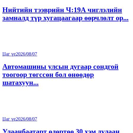
Нийтийн тээврийн Ч:19А чиглэлийн
замналд түр хугацаагаар өөрчлөлт ор...
Цаг үе
2026/08/07
Автомашины улсын дугаар сондгой
тоогоор төгссөн бол өнөөдөр
шатахуун...
Цаг үе
2026/08/07
Улаанбаатарт өдөртөө 30 хэм дулаан