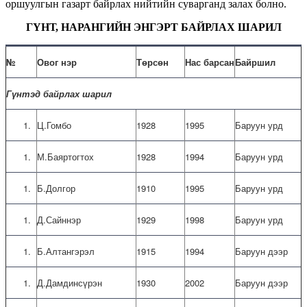
оршуулгын газарт байрлах нийтийн суварганд залах болно.
ГҮНТ, НАРАНГИЙН ЭНГЭРТ БАЙРЛАХ ШАРИЛ
№
Овог нэр
Төрсөн
Нас барсан
Байршил
Гүнтэд байрлах шарил
Ц.Гомбо
1928
1995
Баруун урд
М.Баяртогтох
1928
1994
Баруун урд
Б.Долгор
1910
1995
Баруун урд
Д.Сайннэр
1929
1998
Баруун урд
Б.Алтангэрэл
1915
1994
Баруун дээр
Д.Дамдинсүрэн
1930
2002
Баруун дээр