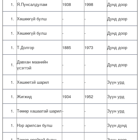
Я.Пунсалдулам
1938
1998
Дунд доор
Хөшөөгүй булш
-
-
Дунд доор
Хөшөөгүй булш
-
-
Дунд доор
Т.Долгор
1885
1973
Дунд доор
Давхан маанийн
-
-
Дунд доор
үсэгтэй
Хөшөөтэй шарил
-
-
Зүүн урд
Жигжид
1934
1952
Зуун урд
Төмөр хашаатай шарил
-
-
Зуун урд
Нэр арилсан булш
-
-
Зүүн дунд
Төмөр оройтой булш
-
-
Зүүн доор