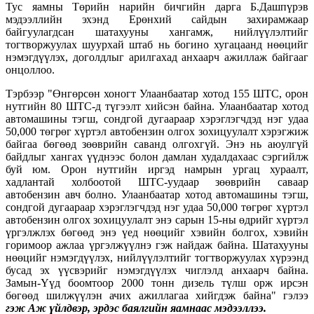
Тус яамны Төрийн нарийн бичгийн дарга Б.Дашпүрэв
мэдээллийн эхэнд Ерөнхий сайдын захирамжаар
байгуулагдсан шатахууны хангамж, нийлүүлэлтийг
тогтворжуулах шуурхай штаб нь богино хугацаанд нөөцийг
нэмэгдүүлэх, доголдлыг арилгахад анхаарч ажиллаж байгааг
онцоллоо.
Тэрбээр "Өнгөрсөн хоногт Улаанбаатар хотод 155 ШТС, орон
нутгийн 80 ШТС-д түгээлт хийсэн байна. Улаанбаатар хотод
автомашины тэгш, сондгой дугаараар хэрэглэгчдэд нэг удаа
50,000 төгрөг хүртэл автобензин олгох зохицуулалт хэрэгжиж
байгаа бөгөөд зөөврийн саванд олгохгүй. Энэ нь аюулгүй
байдлыг хангах үүднээс болон дамлан худалдахаас сэргийлж
буй юм. Орон нутгийн иргэд намрын ургац хураалт,
хадлантай холбоотой ШТС-уудаар зөөврийн саваар
автобензин авч болно. Улаанбаатар хотод автомашины тэгш,
сондгой дугаараар хэрэглэгчдэд нэг удаа 50,000 төгрөг хүртэл
автобензин олгох зохицуулалт энэ сарын 15-ны өдрийг хүртэл
үргэлжлэх бөгөөд энэ үед нөөцийг хэвийн болгох, хэвийн
горимоор ажлаа үргэлжүүлнэ гэж найдаж байна. Шатахууны
нөөцийг нэмэгдүүлэх, нийлүүлэлтийг тогтворжуулах хүрээнд
бусад эх үүсвэрийг нэмэгдүүлэх чиглэлд анхаарч байна.
Замын-Үүд боомтоор 2000 тонн дизель түлш орж ирсэн
бөгөөд шилжүүлэн ачих ажиллагаа хийгдэж байна" гэлээ
гэж Аж үйлдвэр, эрдэс баялгийн яамнаас мэдээллээ.