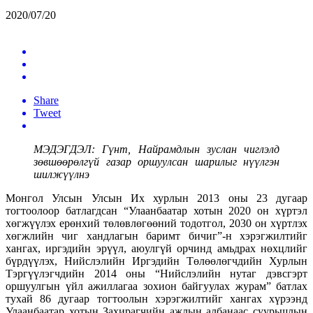
2020/07/20
Share
Tweet
МЭДЭГДЭЛ: Гүнт, Найрамдлын зуслан чиглэлд
зөвшөөрөлгүй газар оршуулсан шарилыг нүүлгэн
шилжүүлнэ
Монгол Улсын Улсын Их хурлын 2013 оны 23 дугаар
тогтоолоор батлагдсан “Улаанбаатар хотын 2020 он хүртэл
хөгжүүлэх ерөнхий төлөвлөгөөний тодотгол, 2030 он хүртлэх
хөгжлийн чиг хандлагын баримт бичиг”-н хэрэгжилтийг
хангах, иргэдийн эрүүл, аюулгүй орчинд амьдрах нөхцлийг
бүрдүүлэх, Нийслэлийн Иргэдийн Төлөөлөгчдийн Хурлын
Тэргүүлэгчдийн 2014 оны “Нийслэлийн нутаг дэвсгэрт
оршуулгын үйл ажиллагаа зохион байгуулах журам” батлах
тухай 86 дугаар тогтоолын хэрэгжилтийг хангах хүрээнд
Улаанбаатар хотын Захирагчийн ажлын албанаас суурьшлын