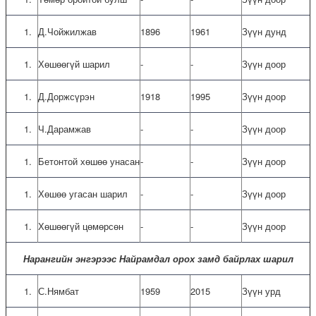
Д.Чойжилжав
1896
1961
Зүүн дунд
Хөшөөгүй шарил
-
-
Зүүн доор
Д.Доржсүрэн
1918
1995
Зүүн доор
Ч.Дарамжав
-
-
Зүүн доор
Бетонтой хөшөө унасан
-
-
Зүүн доор
Хөшөө угасан шарил
-
-
Зүүн доор
Хөшөөгүй цөмөрсөн
-
-
Зүүн доор
Нарангийн энгэрээс Найрамдал орох замд байрлах шарил
С.Нямбат
1959
2015
Зүүн урд