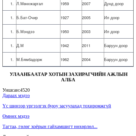
Л.Мөнхжаргал
1959
2007
Дунд доор
Б.Бат-Очир
1927
2005
Ил доор
Б.Мэндээ
1950
2003
Ил доор
Д.М
1942
2011
Баруун доор
М.Бямбадорж
1962
2004
Баруун доор
УЛААНБААТАР ХОТЫН ЗАХИРАГЧИЙН АЖЛЫН
АЛБА
Уншсан:
4520
Дараах мэдээ
Үс шинээр үргээлгэх буюу засуулахад тохиромжгүй
Өмнөх мэдээ
Тагтаа, гөлөг хоёрын гайхамшигт нөхөрлөл...