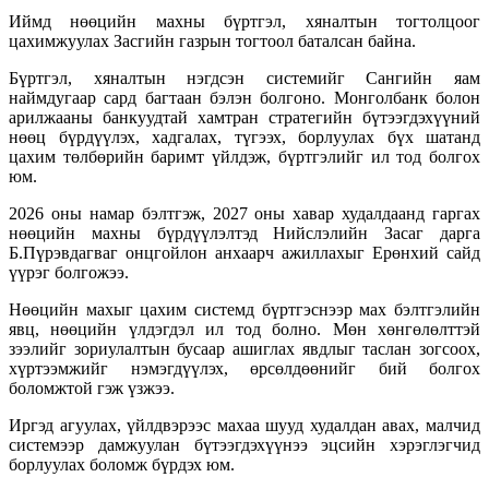
Иймд нөөцийн махны бүртгэл, хяналтын тогтолцоог
цахимжуулах Засгийн газрын тогтоол баталсан байна.
Бүртгэл, хяналтын нэгдсэн системийг Сангийн яам
наймдугаар сард багтаан бэлэн болгоно. Монголбанк болон
арилжааны банкуудтай хамтран стратегийн бүтээгдэхүүний
нөөц бүрдүүлэх, хадгалах, түгээх, борлуулах бүх шатанд
цахим төлбөрийн баримт үйлдэж, бүртгэлийг ил тод болгох
юм.
2026 оны намар бэлтгэж, 2027 оны хавар худалдаанд гаргах
нөөцийн махны бүрдүүлэлтэд Нийслэлийн Засаг дарга
Б.Пүрэвдагваг онцгойлон анхаарч ажиллахыг Ерөнхий сайд
үүрэг болгожээ.
Нөөцийн махыг цахим системд бүртгэснээр мах бэлтгэлийн
явц, нөөцийн үлдэгдэл ил тод болно. Мөн хөнгөлөлттэй
зээлийг зориулалтын бусаар ашиглах явдлыг таслан зогсоох,
хүртээмжийг нэмэгдүүлэх, өрсөлдөөнийг бий болгох
боломжтой гэж үзжээ.
Иргэд агуулах, үйлдвэрээс махаа шууд худалдан авах, малчид
системээр дамжуулан бүтээгдэхүүнээ эцсийн хэрэглэгчид
борлуулах боломж бүрдэх юм.