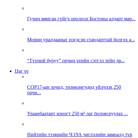
Гучин мянган гүйгч оролцох Бостоны алдарт мар...
Морин уралдааныг нэгдсэн стандарттай болгох а...
“Түүний буруу” орчин үеийн сэтгэл зүйн др...
Цаг үе
COP17-ын зочид, төлөөлөгчдөд үйлчлэх 250
орчи...
Улаанбаатарт хоногт 250 м³ лаг боловсруулах ...
Нийтийн тээврийн Ч:19А чиглэлийн замналд түр