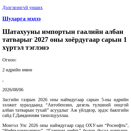
Дэлгэрэнгүй унших
Шударга мэдээ
Шатахууны импортын гаалийн албан
татварыг 2027 оны хоёрдугаар сарын 1
хүртэл тэглэнэ
Огноо:
2 өдрийн өмнө
,
2026/08/06
Засгийн газрын 2026 оны наймдугаар сарын 5-ны өдрийн
ээлжит хуралдаанд “Автобензин, дизель түлшний онцгой
албан татварын тухай” асуудлыг Аж үйлдвэр, эрдэс баялгийн
сайд Г.Дамдинням танилцууллаа.
Монгол Улс 2026 оны наймдугаар сард ОХУ-ын “Роснефть”,
“Нефтьхимисервис”, “Газпром нефть” болон бусад компани,