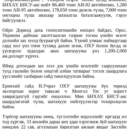
БНХАУ, БНСУ-аас нийт 86,460 тонн АИ-92 автобензин, 1,280
тонн АИ-95 автобензин, 178,650 тонн дизель түлш, 7,000 тонн
онгоцны түлш авахаар захиалгаа баталгаажуулж, гэрээ
байгуулжээ.
Ойрх Дорнод дахь геополитикийн нөхцөл байдал, Орос,
Украины дайнаас шалтгаалсан газрын тосны үнийн өсөлт
дэлхийн зах зээлд буураагүй байна. Үүний улмаас наймдугаар
сард хил үнэ тонн тутамд дахин өсөж, ОХУ болон бусад эх
үүсвэрээс худалдан авах шатахууны үнэ 1,200-2,000
ам.долларт хүрчээ.
Иймд дотоодын зах зээл дэх үнийн өсөлтийг сааруулахын
тулд гаалийн болон онцгой албан татварыг тэглэх шаардлага
үүссэнийг салбарын сайд танилцуулсан байна.
Ерөнхий сайд Н.Учрал ОХУ шатахууны бүх төрөлд
экспортын хориг тавьсан ч Монгол Улс уг хоригт
хамрагдахгүй гэдгийг онцоллоо. Мөн БНХАУ, БНСУ-аас
шаардлагатай түлш, шатахуун нийлүүлэхээр тохиролцсон
байна.
Тэрбээр шатахууны нөөц, түгээлтийн мэдээллийг иргэдэд ил
тод хүргэж, 33 жилийн дараа анх удаа хэрэгжиж буй шатахуун
нөөцлөх 22 сав, агуулахын барилгын ажлын явцыг Засгийн