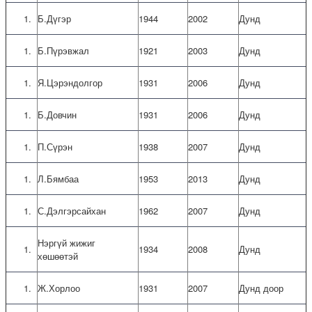
Б.Дүгэр
1944
2002
Дунд
Б.Пүрэвжал
1921
2003
Дунд
Я.Цэрэндолгор
1931
2006
Дунд
Б.Довчин
1931
2006
Дунд
П.Сүрэн
1938
2007
Дунд
Л.Бямбаа
1953
2013
Дунд
С.Дэлгэрсайхан
1962
2007
Дунд
Нэргүй жижиг
1934
2008
Дунд
хөшөөтэй
Ж.Хорлоо
1931
2007
Дунд доор