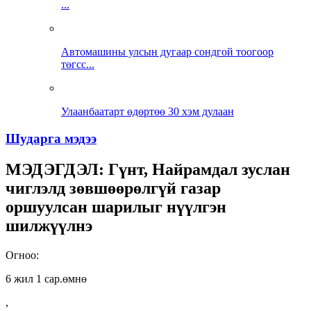
...
Автомашины улсын дугаар сондгой тоогоор
төгсс...
Улаанбаатарт өдөртөө 30 хэм дулаан
Шударга мэдээ
МЭДЭГДЭЛ: Гүнт, Найрамдал зуслан
чиглэлд зөвшөөрөлгүй газар
оршуулсан шарилыг нүүлгэн
шилжүүлнэ
Огноо:
6 жил 1 сар.өмнө
,