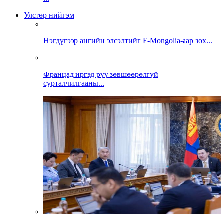
Улстөр нийгэм
Нэгдүгээр ангийн элсэлтийг E-Mongolia-аар зох...
Францад иргэд рүү зөвшөөрөлгүй
сурталчилгааны...