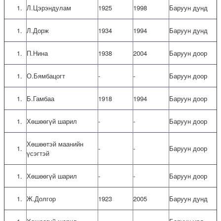
Л.Цэрэндулам
1925
1998
Баруун дунд
Л.Дорж
1934
1994
Баруун дунд
П.Нина
1938
2004
Баруун доор
О.Бямбацогт
-
-
Баруун доор
Б.Гамбаа
1918
1994
Баруун доор
Хөшөөгүй шарил
-
-
Баруун доор
Хөшөөтэй маанийн
-
-
Баруун доор
үсэгтэй
Хөшөөгүй шарил
-
-
Баруун доор
Ж.Долгор
1923
2005
Баруун дунд