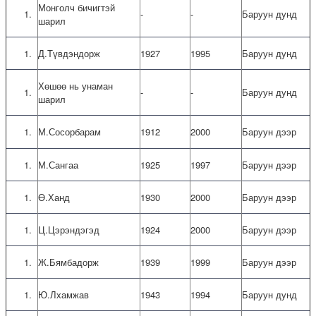
Монголч бичигтэй
-
-
Баруун дунд
шарил
Д.Түвдэндорж
1927
1995
Баруун дунд
Хөшөө нь унаман
-
-
Баруун дунд
шарил
М.Сосорбарам
1912
2000
Баруун дээр
М.Сангаа
1925
1997
Баруун дээр
Ө.Ханд
1930
2000
Баруун дээр
Ц.Цэрэндэгэд
1924
2000
Баруун дээр
Ж.Бямбадорж
1939
1999
Баруун дээр
Ю.Лхамжав
1943
1994
Баруун дунд