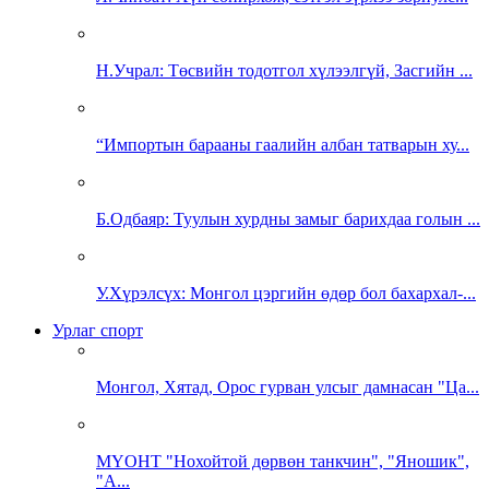
Н.Учрал: Төсвийн тодотгол хүлээлгүй, Засгийн ...
“Импортын барааны гаалийн албан татварын ху...
Б.Одбаяр: Туулын хурдны замыг барихдаа голын ...
У.Хүрэлсүх: Монгол цэргийн өдөр бол бахархал-...
Урлаг спорт
Монгол, Хятад, Орос гурван улсыг дамнасан "Ца...
МҮОНТ "Нохойтой дөрвөн танкчин", "Яношик",
"А...