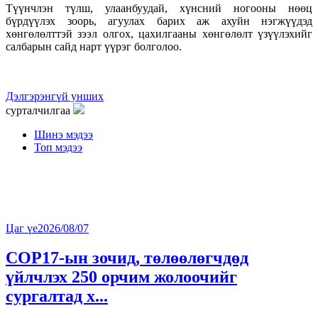
Түүнчлэн түлш, улаанбуудай, хүнсний ногооны нөөц
бүрдүүлэх зоорь, агуулах барих аж ахуйн нэгжүүдэд
хөнгөлөлттэй зээл олгох, цахилгааны хөнгөлөлт үзүүлэхийг
салбарын сайд нарт үүрэг болголоо.
Дэлгэрэнгүй унших
сурталчилгаа
Шинэ мэдээ
Топ мэдээ
Цаг үе
2026/08/07
COP17-ын зочид, төлөөлөгчдөд
үйлчлэх 250 орчим жолоочийг
сургалтад х...