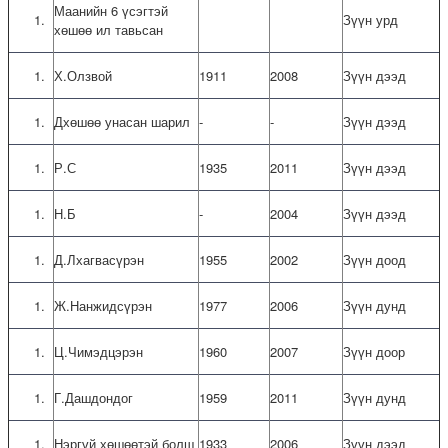
Маанийн 6 үсэгтэй
Зүүн урд
хөшөө ил тавьсан
Х.Олзвой
1911
2008
Зүүн дээд
Дхөшөө унасан шарил
-
-
Зүүн дээд
Р.С
1935
2011
Зүүн дээд
Н.Б
-
2004
Зүүн дээд
Д.Лхагвасүрэн
1955
2002
Зүүн доод
Ж.Нанжидсүрэн
1977
2006
Зүүн дунд
Ц.Чимэдцэрэн
1960
2007
Зүүн доор
Г.Дашдондог
1959
2011
Зүүн дунд
Нэргүй хөшөөтэй болш
1933
2006
Зүүн дээд