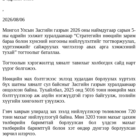
,
2026/08/06
Монгол Улсын Засгийн газрын 2026 оны наймдугаар сарын 5-
ны өдрийн ээлжит хуралдаанаар “Стратегийн нөөцийн зарим
бараа болон хүнсний ногооны нийлүүлэлтийг тогтворжуулах,
хүртээмжийг сайжруулах чиглэлээр авах арга хэмжээний
тухай” тогтоолыг баталлаа.
Тогтоолын хэрэгжилтэд хяналт тавихыг холбогдох сайд нарт
үүрэг болгожээ.
Нөөцийн мах бэлтгэхээс эхлээд худалдан борлуулах хүртэлх
бүх шатны хяналт сул байсныг Засгийн газрын хуралдаанаар
онцолсон байна. Тухайлбал, 2025 онд 5016 тонн нөөцийн мах
бэлтгүүлэхээр аж ахуйн нэгжүүдтэй гэрээ байгуулж, зээлийн
хүүгийн хөнгөлөлт үзүүлжээ.
Гэвч хаврын улиралд зах зээлд нийлүүлэхээр төлөвлөсөн 720
тонн махыг нийлүүлээгүй байна. Мөн 3203 тонн махыг цахим
төлбөрийн баримттай борлуулсан бол үлдсэн махыг
төлбөрийн баримтгүй болон хэт өндөр дүнгээр борлуулсан
зөрчил илэрчээ.