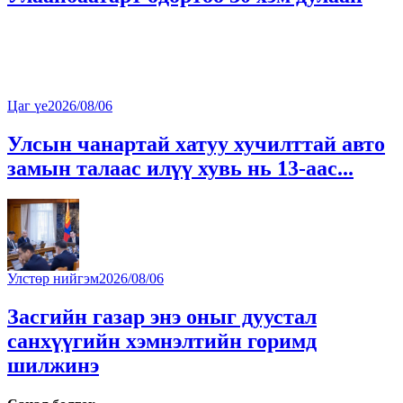
Цаг үе
2026/08/06
Улсын чанартай хатуу хучилттай авто
замын талаас илүү хувь нь 13-аас...
Улстөр нийгэм
2026/08/06
Засгийн газар энэ оныг дуустал
санхүүгийн хэмнэлтийн горимд
шилжинэ