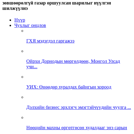
зөвшөөрөлгүй газар оршуулсан шарилыг нүүлгэн
шилжүүлнэ
Нүүр
Чухлыг онцлов
ГХЯ мэдэгдэл гаргажээ
Ойрхи Дорнодын мөргөлдөөн, Монгол Улсад
учи...
УИХ: Өнөөдөр хуралдах байнгын хороод
Дэлхийн бизнес эрхлэгч эмэгтэйчүүдийн чуулга ...
Нөөцийн махны өргөтгөсөн худалдааг энэ сарын
...