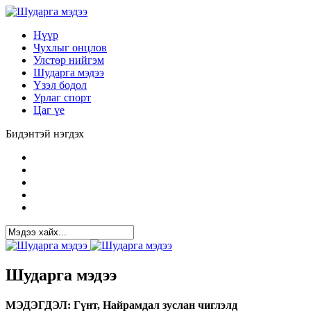
Нүүр
Чухлыг онцлов
Улстөр нийгэм
Шударга мэдээ
Үзэл бодол
Урлаг спорт
Цаг үе
Бидэнтэй нэгдэх
Шударга мэдээ
МЭДЭГДЭЛ: Гүнт, Найрамдал зуслан чиглэлд