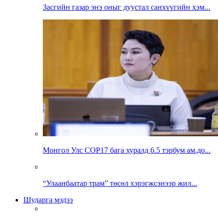
Засгийн газар энэ оныг дуустал санхүүгийн хэм...
Монгол Улс COP17 бага хуралд 6.5 тэрбум ам.до...
“Улаанбаатар трам” төсөл хэрэгжсэнээр жил...
Шударга мэдээ