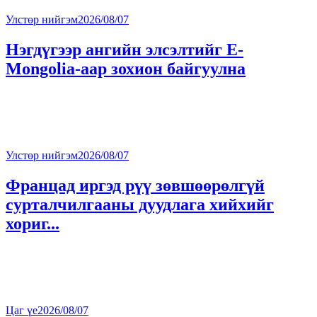
Улстөр нийгэм
2026/08/07
Нэгдүгээр ангийн элсэлтийг E-
Mongolia-аар зохион байгуулна
Улстөр нийгэм
2026/08/07
Францад иргэд рүү зөвшөөрөлгүй
сурталчилгааны дуудлага хийхийг
хориг...
Цаг үе
2026/08/07