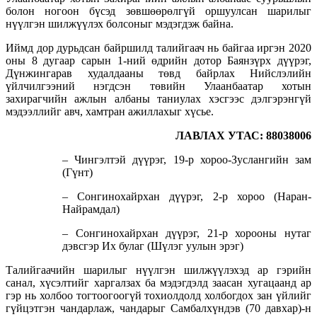
болон ногоон бүсэд зөвшөөрөлгүй оршуулсан шарилыг
нүүлгэн шилжүүлэх болсоныг мэдэгдэж байна.
Иймд дор дурьдсан байршилд талийгаач нь байгаа иргэн 2020
оны 8 дугаар сарын 1-ний өдрийн дотор Баянзүрх дүүрэг,
Дүнжингарав худалдааны төвд байрлах Нийслэлийн
үйлчилгээний нэгдсэн төвийн Улаанбаатар хотын
захирагчийн ажлын албаны таниулах хэсгээс дэлгэрэнгүй
мэдээллийг авч, хамтран ажиллахыг хүсье.
ЛАВЛАХ УТАС: 88038006
– Чингэлтэй дүүрэг, 19-р хороо-Зуслангийн зам
(Гүнт)
– Сонгинохайрхан дүүрэг, 2-р хороо (Наран-
Найрамдал)
– Сонгинохайрхан дүүрэг, 21-р хорооны нутаг
дэвсгэр Их булаг (Шүлэг уулын эрэг)
Талийгаачийн шарилыг нүүлгэн шилжүүлэхэд ар гэрийн
санал, хүсэлтийг харгалзах ба мэдэгдэлд заасан хугацаанд ар
гэр нь холбоо тогтоогоогүй тохиолдолд холбогдох зан үйлийг
гүйцэтгэн чандарлаж, чандарыг Самбалхүндэв (70 давхар)-н