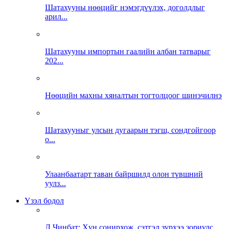
Шатахууны нөөцийг нэмэгдүүлэх, доголдлыг
арил...
Шатахууны импортын гаалийн албан татварыг
202...
Нөөцийн махны хяналтын тогтолцоог шинэчилнэ
Шатахууныг улсын дугаарын тэгш, сондгойгоор
о...
Улаанбаатарт таван байршилд олон түвшний
уулз...
Үзэл бодол
Л.Чинбат: Хүн сонирхож, сэтгэл зүрхээ зориулс...