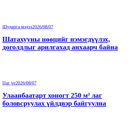
Шударга мэдээ
2026/08/07
Шатахууны нөөцийг нэмэгдүүлэх,
доголдлыг арилгахад анхаарч байна
Цаг үе
2026/08/07
Улаанбаатарт хоногт 250 м³ лаг
боловсруулах үйлдвэр байгуулна