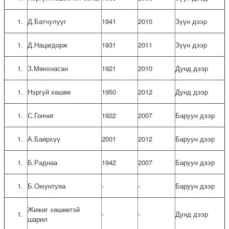
Д.Батчулууг
1941
2010
Зүүн дээр
Д.Нацагдорж
1931
2011
Зүүн дээр
З.Мөнхнасан
1921
2010
Дунд дээр
Нэргүй хөшөө
1950
2012
Дунд дээр
С.Гончиг
1922
2007
Баруун дээр
А.Баярхүү
2001
2012
Баруун дээр
Б.Раднаа
1942
2007
Баруун дээр
Б.Оюунтуяа
-
-
Баруун дээр
Жижиг хөшөөтэй
-
-
Дунд дээр
шарил