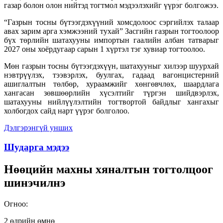
газар болон олон нийтэд тогтмол мэдээлэхийг үүрэг болгожээ.
“Газрын тосны бүтээгдэхүүний хомсдолоос сэргийлэх талаар
авах зарим арга хэмжээний тухай” Засгийн газрын тогтоолоор
бүх төрлийн шатахууны импортын гаалийн албан татварыг
2027 оны хоёрдугаар сарын 1 хүртэл тэг хувиар тогтоолоо.
Мөн газрын тосны бүтээгдэхүүн, шатахууныг хилээр шуурхай
нэвтрүүлэх, тээвэрлэх, буулгах, гадаад вагонцистерний
ашиглалтын төлбөр, хураамжийг хөнгөвчлөх, шаардлага
хангасан зөвшөөрлийн хүсэлтийг түргэн шийдвэрлэх,
шатахууны нийлүүлэлтийн тогтвортой байдлыг хангахыг
холбогдох сайд нарт үүрэг болголоо.
Дэлгэрэнгүй унших
Шударга мэдээ
Нөөцийн махны хяналтын тогтолцоог
шинэчилнэ
Огноо:
2 өдрийн өмнө