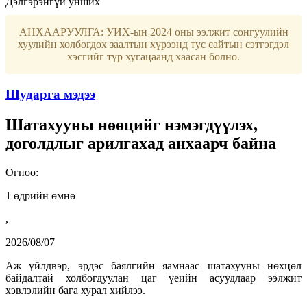
Дэлгэрэнгүй унших
АНХААРУУЛГА: УИХ-ын 2024 оны ээлжит сонгуулийн
хуулийн холбогдох заалтын хүрээнд тус сайтын сэтгэгдэл
хэсгийг түр хугацаанд хаасан болно.
Шударга мэдээ
Шатахууны нөөцийг нэмэгдүүлэх,
доголдлыг арилгахад анхаарч байна
Огноо:
1 өдрийн өмнө
,
2026/08/07
Аж үйлдвэр, эрдэс баялгийн яамнаас шатахууны нөхцөл
байдалтай холбогдуулан цаг үеийн асуудлаар ээлжит
хэвлэлийн бага хурал хийлээ.