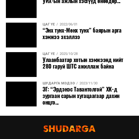
УИХ-ын ажлын хэсгүүд өнөөдөр...
ЦАГ ҮЕ
2022/06/01
“Энх тунх-Мөнх тунх” баярын арга
хэмжээ эхэллээ
ЦАГ ҮЕ
2025/10/28
Улаанбаатар хотын хэмжээнд нийт
280 гаруй ШТС ажиллаж байна
ШУДАРГА МЭДЭЭ
2023/11/30
ЗГ: “Эрдэнэс Тавантолгой” ХК-д
зургаан сарын хугацаагаар дахин
онцго...