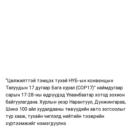
Батламж гардуулах ёслолд БСШУС-ын дэд сайд
Г.Ганбаяр, БСШУСЯ-ны Төрийн нарийн бичгийн дарга
Л.Цэдэвсүрэн, Шинжлэх ухаан, технологийн газрын
дарга С.Мөнхбат зэрэг албаны хүмүүс байлцлаа.
2020 оны Боловсрол, соёл, шинжлэх ухаан, спортын
сайдын нэрэмжит докторын дараах судалгаанд
инновацийн тэтгэлэг хүртсэн залуу судлаачид:
“Цөлжилттэй тэмцэх тухай НҮБ-ын конвенцын
1. Дашдоржийн Золзаяа (Хиймэл оюун
Талуудын 17 дугаар Бага хурал (COP17)” наймдугаар
ухаан болон их өгөгдлийн шинжилгээнд
сарын 17-28-ны өдрүүдэд Улаанбаатар хотод зохион
суурилсан эрүүл мэндийн тусламж
байгуулагдана. Хурлын үеэр Нарантуул, Дүнжингарав,
үйлчилгээний чатбот хөгжүүлэлт)
Шинэ 100 айл худалдааны төвүүдийн авто зогсоолыг
түр хааж, тухайн чиглэлд нийтийн тээврийн
2. Амгалангийн Солонго (Талимон
хүртээмжийг нэмэгдүүлнэ.
бэлдмэлийн түүхий эдийн хоруу чанар,