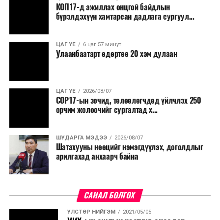
КОП17-д ажиллах онцгой байдлын
бүрэлдэхүүн хамтарсан дадлага сургуул...
ЦАГ ҮЕ
6 цаг 57 минут
Улаанбаатарт өдөртөө 20 хэм дулаан
ЦАГ ҮЕ
2026/08/07
COP17-ын зочид, төлөөлөгчдөд үйлчлэх 250
орчим жолоочийг сургалтад х...
ШУДАРГА МЭДЭЭ
2026/08/07
Шатахууны нөөцийг нэмэгдүүлэх, доголдлыг
арилгахад анхаарч байна
САНАЛ БОЛГОХ
УЛСТӨР НИЙГЭМ
2021/05/05