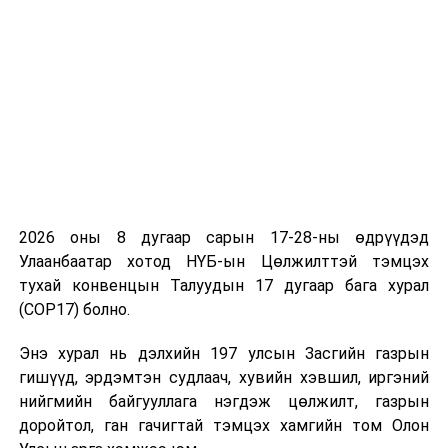
ын биологийн идэвхт нэгдлийн
харьцуулсан судалгаа, уушги хамгаалах
нэмэлт бүтээгдэхүүн гарган авах
технологи)
7. Доржсүрэнгийн Батсүрэн (Газар доорх
усны баланс тооцоход цэвдэгт үеийн
дээрх усны хажуугийн урсгалыг тооцох нь)
8. Цэндийн Жавзмаа (Сэтгэл хөдлөл, зан
үйлийн эмгэгтэй өсвөр насныхны
2026 оны 8 дугаар сарын 17-28-ны өдрүүдэд
сэтгэцийн эрүүл мэндийн чиг хандлага,
Улаанбаатар хотод НҮБ-ын Цөлжилттэй тэмцэх
нийгэмд үзүүлэх нөлөөг кластер аргаар
тухай конвенцын Талуудын 17 дугаар бага хурал
тандан судлах)
(COP17) болно.
9. Төмөрбаатарын Ганбаатар (Хичээлийн
Энэ хурал нь дэлхийн 197 улсын Засгийн газрын
чанарыг үнэлэх арга зүйн нэгэн хувилбар
гишүүд, эрдэмтэн судлаач, хувийн хэвшил, иргэний
боловсруулах)
нийгмийн байгууллага нэгдэж цөлжилт, газрын
доройтол, ган гачигтай тэмцэх хамгийн том Олон
10. Шагдарсүрэнгийн Доржпагма (Говийн