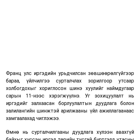
Их, дээд сургуулийн хичээл
2026 оны 9 дүгээр сарын 1-нээс цахимаар
эхэлнэ.
2026 оны 9 дүгээр сарын 14-нөөс танхимаар
үргэлжилнэ.
Оюутны дотуур байр
Франц улс иргэдийн урьдчилсан зөвшөөрөлгүйгээр
2026 оны 9 дүгээр сарын 13-наас оюутнуудыг
бараа, үйлчилгээ сурталчлах зорилгоор утсаар
дотуур байранд оруулж эхэлнэ.
холбогдохыг хориглосон шинэ хуулийг наймдугаар
Сургууль, цэцэрлэгийн үйл ажиллагааны
сарын 11-нээс хэрэгжүүлнэ. Уг зохицуулалт нь
зохицуулалт
иргэдийг залхаасан борлуулалтын дуудлага болон
залилангийн шинжтэй арилжааны үйл ажиллагаанаас
2026 оны 8 дугаар сарын 17–28-ны өдрүүдэд
хамгаалахад чиглэжээ.
нийслэлийн бүх сургууль, цэцэрлэгт ажлын
Өмнө нь сурталчилгааны дуудлага хүлээн авахгүй
байранд элсэлт, бүртгэл болон бусад аливаа
байхыг хүссэн иргэд төрийн тусгай бүртгэлд утасны
арга хэмжээ зохион байгуулахгүй болно.