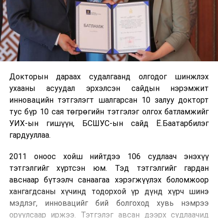
Докторын дараах судалгаанд олгодог шинжлэх
ухааны асуудал эрхэлсэн сайдын нэрэмжит
инновацийн тэтгэлэгт шалгарсан 10 залуу докторт
тус бүр 10 сая төгрөгийн тэтгэлэг олгох батламжийг
УИХ-ын гишүүн, БСШУС-ын сайд Ё.Баатарбилэг
гардууллаа.
2011 оноос хойш нийтдээ 106 судлаач энэхүү
тэтгэлгийг хүртсэн юм. Тэд тэтгэлгийг гардан
авснаар бүтээлч санаагаа хэрэгжүүлэх боломжоор
хангагдсаны хүчинд тодорхой үр дүнд хүрч шинэ
мэдлэг, инновацийг бий болгоход хувь нэмрээ
оруулсаар иржээ. Тэтгэлэг авсан дээрх судлаачид