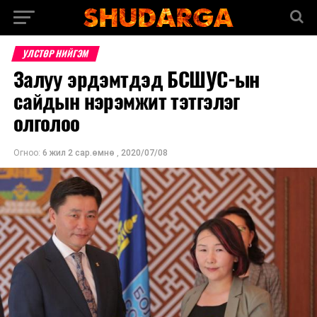
УЛСТӨР НИЙГЭМ
Залуу эрдэмтдэд БСШУС-ын
сайдын нэрэмжит тэтгэлэг
олголоо
Огноо:
6 жил 2 сар.өмнө
,
2020/07/08