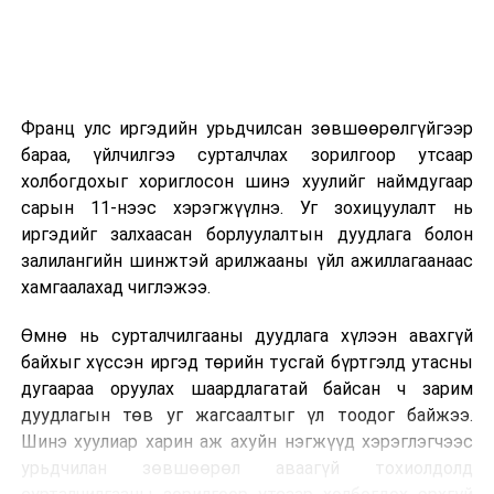
2026 оны 9 дүгээр сарын 14-нөөс танхимаар
үргэлжилнэ.
Оюутны дотуур байр
Франц улс иргэдийн урьдчилсан зөвшөөрөлгүйгээр
2026 оны 9 дүгээр сарын 13-наас оюутнуудыг
бараа, үйлчилгээ сурталчлах зорилгоор утсаар
дотуур байранд оруулж эхэлнэ.
холбогдохыг хориглосон шинэ хуулийг наймдугаар
Сургууль, цэцэрлэгийн үйл ажиллагааны
сарын 11-нээс хэрэгжүүлнэ. Уг зохицуулалт нь
зохицуулалт
иргэдийг залхаасан борлуулалтын дуудлага болон
залилангийн шинжтэй арилжааны үйл ажиллагаанаас
2026 оны 8 дугаар сарын 17–28-ны өдрүүдэд
хамгаалахад чиглэжээ.
нийслэлийн бүх сургууль, цэцэрлэгт ажлын
Өмнө нь сурталчилгааны дуудлага хүлээн авахгүй
байранд элсэлт, бүртгэл болон бусад аливаа
байхыг хүссэн иргэд төрийн тусгай бүртгэлд утасны
арга хэмжээ зохион байгуулахгүй болно.
дугаараа оруулах шаардлагатай байсан ч зарим
дуудлагын төв уг жагсаалтыг үл тоодог байжээ.
Шинэ хуулиар харин аж ахуйн нэгжүүд хэрэглэгчээс
урьдчилан зөвшөөрөл аваагүй тохиолдолд