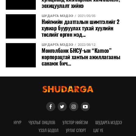
зохицуулалт хийнэ
ШУДАРГА МЭДЭЭ
2021/05/05
Нийгмийн даатгалын шимтгэлийг 2
хувиар бууруулах тухай хуулийн
төслийг өргөн мэд...
ШУДАРГА МЭДЭЭ
2022/08/12
Монголбанк БНСУ-ын “Kamco”
корпорацтай хамтын ажиллагааны
санамж бич...
НҮҮР
ЧУХЛЫГ ОНЦЛОВ
УЛСТӨР НИЙГЭМ
ШУДАРГА МЭДЭЭ
ҮЗЭЛ БОДОЛ
УРЛАГ СПОРТ
ЦАГ ҮЕ