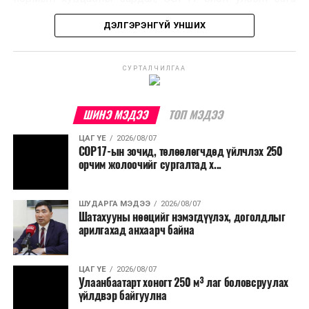
хурлын зардал, Засгийн газрын өр, орон нутгийн нөөц
ДЭЛГЭРЭНГҮЙ УНШИХ
хөрөнгийн санхүүжилтийг хэвийн үргэлжлүүлэхээр
шийдвэрлэжээ.
СУРТАЛЧИЛГАА
Харин дараах зардлыг хязгаарлахаар болсон байна.
Үүнд:
ШИНЭ МЭДЭЭ
ТОП МЭДЭЭ
Олон улсын болон Засгийн газрын
ЦАГ ҮЕ
2026/08/07
шийдвэртэйгээс бусад хурал, зөвлөгөөн, ой,
COP17-ын зочид, төлөөлөгчдөд үйлчлэх 250
тэмдэглэлт өдөр, найр наадам, соёлын арга
орчим жолоочийг сургалтад х...
хэмжээ;
Урьдчилан төлөвлөсөн төрийн өндөр албан
ШУДАРГА МЭДЭЭ
2026/08/07
Шатахууны нөөцийг нэмэгдүүлэх, доголдлыг
тушаалтны томилолтоос бусад гадаад
арилгахад анхаарч байна
томилолт, гадаадын зочин хүлээн авах зардал;
Зайлшгүй шаардлагагүй тоног төхөөрөмж,
ЦАГ ҮЕ
2026/08/07
тавилга, автомашин худалдан авах;
Улаанбаатарт хоногт 250 м³ лаг боловсруулах
үйлдвэр байгуулна
Батлан хамгаалах, хууль зүйн салбараас бусад