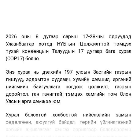
2026 оны 8 дугаар сарын 17-28-ны өдрүүдэд
Улаанбаатар хотод НҮБ-ын Цөлжилттэй тэмцэх
тухай конвенцын Талуудын 17 дугаар бага хурал
(COP17) болно.
Энэ хурал нь дэлхийн 197 улсын Засгийн газрын
гишүүд, эрдэмтэн судлаач, хувийн хэвшил, иргэний
нийгмийн байгууллага нэгдэж цөлжилт, газрын
доройтол, ган гачигтай тэмцэх хамгийн том Олон
Улсын арга хэмжээ юм.
Хурал болохтой холбоотой нийслэлийн замын
хөдөлгөөн, аюулгүй байдал, төрийн үйлчилгээний
хэвийн ажиллагааг хангах зорилгоор боловсролын
байгууллагуудын үйл ажиллагаанд дараах зохицуулалт