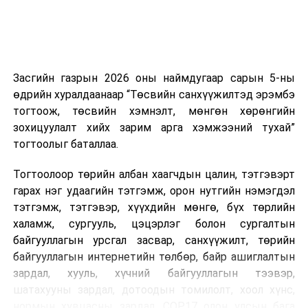
харилцаатай бөгөөд шинэ үйлчилгээ санал болгож
буй тохиолдолд хориг үйлчлэхгүй. Иргэд
зөвшөөрөлгүй дуудлагын талаар төрийн цахим
хуудсаар мэдээлэх боломжтой.
Засгийн газрын 2026 оны наймдугаар сарын 5-ны
Шинэ хууль Францын зах зээлд үйлчилдэг гадаадын
өдрийн хуралдаанаар “Төсвийн санхүүжилтэд эрэмбэ
дуудлагын төвүүдэд нөлөөлөхөөр байна. Тухайлбал,
тогтоож, төсвийн хэмнэлт, мөнгөн хөрөнгийн
Мароккогийн дуудлагын төвүүдийн орлогын 80 гаруй
зохицуулалт хийх зарим арга хэмжээний тухай”
хувь Францын зах зээлээс бүрддэг бөгөөд тус улсын
тогтоолыг баталлаа.
40–50 мянган ажлын байр эрсдэлд орж болзошгүйг
Мароккогийн хөдөлмөр эрхлэлтийн сайд мэдэгджээ.
Тогтоолоор төрийн албан хаагчдын цалин, тэтгэвэрт
гарах нэг удаагийн тэтгэмж, орон нутгийн нэмэгдэл
тэтгэмж, тэтгэвэр, хүүхдийн мөнгө, бүх төрлийн
халамж, сургууль, цэцэрлэг болон сургалтын
байгууллагын урсгал засвар, санхүүжилт, төрийн
байгууллагын интернетийн төлбөр, байр ашиглалтын
зардал, хууль, хүчний байгууллагын тээвэр,
шатахууны зардал, дотоодын томилолт, хоол хүнс,
нормын хувцасны зардал, COP17 олон улсын бага