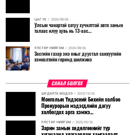
болгохгүй байх, эрчим хүчний хэрэглээг хэмнэх, хурал,
сургалтыг цахим хэлбэрт шилжүүлэх, төрийн албан
ЦАГ ҮЕ
2026/08/06
хаагчдыг зарим өдрүүдэд цахимаар ажиллуулах арга
Улсын чанартай хатуу хучилттай авто замын
хэмжээг үргэлжлүүлэхийг үүрэг болголоо.
талаас илүү хувь нь 13-аас...
Төсвийн сахилга бат сайжирч, эдийн засгийн нөхцөл
УЛСТӨР НИЙГЭМ
2026/08/06
байдал хэвийн болсон тохиолдолд эдгээр
Засгийн газар энэ оныг дуустал санхүүгийн
хязгаарлалтыг үе шаттайгаар сулруулах юм.
хэмнэлтийн горимд шилжинэ
САНАЛ БОЛГОХ
ШУДАРГА МЭДЭЭ
2023/10/26
Монголын Үндэсний Бөхийн холбоо
Прокурорын мэдэгдлийн дагуу
холбогдох арга хэмжэ...
УЛСТӨР НИЙГЭМ
2025/05/26
Зарим замын хөдөлгөөнийг түр
хугацаанд хязгаарлаж хамгаалалт,