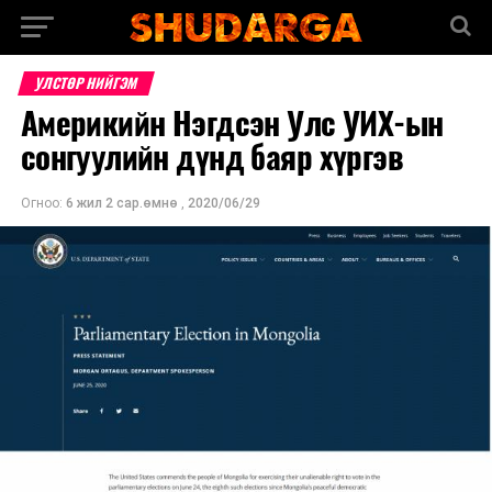
УЛСТӨР НИЙГЭМ
Америкийн Нэгдсэн Улс УИХ-ын
сонгуулийн дүнд баяр хүргэв
Огноо:
6 жил 2 сар.өмнө
,
2020/06/29