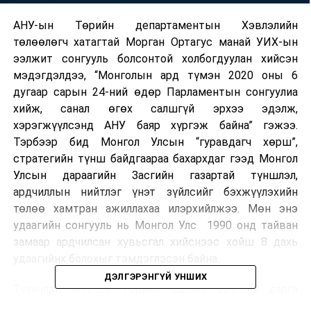
АНУ-ын Төрийн департаментын Хэвлэлийн
төлөөлөгч хатагтай Морган Ортагус манай УИХ-ын
ээлжит сонгууль болсонтой холбогдуулан хийсэн
мэдэгдэлдээ, “Монголын ард түмэн 2020 оны 6
дугаар сарын 24-ний өдөр Парламентын сонгуулиа
хийж, санал өгөх салшгүй эрхээ эдэлж,
хэрэгжүүлсэнд АНУ баяр хүргэж байна” гэжээ.
Тэрбээр бид Монгол Улсын “гуравдагч хөрш”,
стратегийн түнш байдгаараа бахархдаг гээд Монгол
Улсын дараагийн Засгийн газартай түншлэл,
ардчиллын нийтлэг үнэт зүйлсийг бэхжүүлэхийн
төлөө хамтран ажиллахаа илэрхийлжээ. Мөн энэ
удаагийн сонгууль нь Монгол Улс 1990 онд тайван
замаар ардчилсан хувьсгал хийснээс хойш 8 дахь
удаагийнх болохыг тэмдэглэсэн байна.
ДЭЛГЭРЭНГҮЙ УНШИХ
Түүнчлэн АНУ-ын Төрийн нарийн бичгийн дарга
М.Помпео “Монголын парламентын сонгуулиас