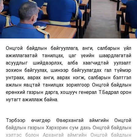
Онцгой байдлын байгууллага, анги, салбарын үйл
ажиллагаатай танилцах, цаг үеийн шаардлагатай
асуудлыг шийдвэрлэх, алба хаагчидтай уулзалт
зохион байгуулах, шинээр байгуулагдах гал түймэр
унтраах, аврах анги, аврах нэгж, салбарын бэлтгэл
ажлын явцтай танилцах зорилгоор Онцгой байдлын
ерөнхий газрын дарга, хошууч генерал Т.Бадрал орон
нутагт ажиллаж байна.
Тэрбээр өчигдөр Өвөрхангай аймгийн Онцгой
байдлын газрын Хархорин сум дахь Онцгой байдлын
хэлтэс болон Архангай аймгийн Онцгой байдлын