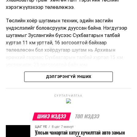
хэрэгжүүлэхээр төлөвлөжээ.
Төслийн хоёр шугамын техник, эдийн засгийн
үндэслэлийг боловсруулж дууссан байна. Нэгдүгээр
шугамыг Зуслангийн бүсээс Сүхбаатарын талбай
хүртэл 11 км урттай, 16 зогсоолтой байхаар
төлөвлөсөн бол хоёрдугаар шугам нь Архивын
ерөнхий газраас Сүхбаатарын талбай хүртэл 15 км
үргэлжилж, 23 зогсоолтой байх юм.
ДЭЛГЭРЭНГҮЙ УНШИХ
Төслийг бүрэн хэрэгжүүлснээр цагт 10-12 мянган
зорчигч тээвэрлэх хүчин чадал бүрдэж, замын
хөдөлгөөний дундаж хурд 23.6 хувиар нэмэгдэх
СУРТАЛЧИЛГАА
тооцоо гарчээ.
Трамвайн системийг хөгжүүлснээр нийтийн тээвэрт
ШИНЭ МЭДЭЭ
ТОП МЭДЭЭ
суурилсан хот төлөвлөлтийг дэмжиж, шугам болон
ЦАГ ҮЕ
8 цаг 7 минут
зогсоолуудыг түшиглэсэн худалдаа, үйлчилгээ, орон
Улсын чанартай хатуу хучилттай авто замын
сууцны шинэ бүсүүд бий болох боломжтой. Үүний