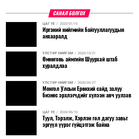
САНАЛ БОЛГОХ
ЦАГ ҮЕ
2023/01/16
Иргэний нийгмийн байгууллагуудын
анхааралд
УЛСТӨР НИЙГЭМ
2020/10/21
Өмнөговь аймгийн Шуурхай штаб
хуралдлаа
УЛСТӨР НИЙГЭМ
2020/05/27
Монгол Улсын Ерөнхий сайд залуу
бизнес эрхлэгчдийг хүлээн авч уулзав
ЦАГ ҮЕ
2024/06/10
Туул, Тэрэлж, Хэрлэн гол дагуу завьт
эргүүл үүрэг гүйцэтгэж байна