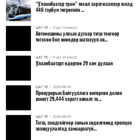
“Улаанбаатар трам” төсөл хэрэгжсэнээр жилд
446 тэрбум төгрөгийн ...
“Улаанбаатар трам” төсөл хэрэгжиж, авто замын
ачаалал буурснаар трассын дагуух автомашинуудын
шатахууны хэмнэлт жилд 446 тэрбум төгрөгт хүрэх
ЦАГ ҮЕ
9 цаг 14 минут
Автомашины улсын дугаар тэгш тоогоор
боломжтой гэсэн тооцоог техник, эдийн засгийн
төгссөн бол өнөөдөр шатахуун ав...
үндэслэлд тусгажээ.
Төсөл хэрэгжсэнээр иргэдийн зорчих хугацаа
ЦАГ ҮЕ
9 цаг 23 минут
Улаанбаатарт өдөртөө 29 хэм дулаан
богиносож, түгжрэлээс үүдэлтэй эдийн засгийн
алдагдал буурахын зэрэгцээ аюулгүй, найдвартай,
тав тухтай, хүртээмжтэй нийтийн тээврийн шинэ
тогтолцоо бүрдэх ач холбогдолтой юм.
ЦАГ ҮЕ
2026/08/05
Прокурорын байгууллага өнгөрсөн долоо
хоногт 29,444 хэрэгт хяналт та...
ЦАГ ҮЕ
2026/08/05
Тэгш, сондгойгоор замын хөдөлгөөнд оролцох
зохицуулалтад хамаарахгүй...