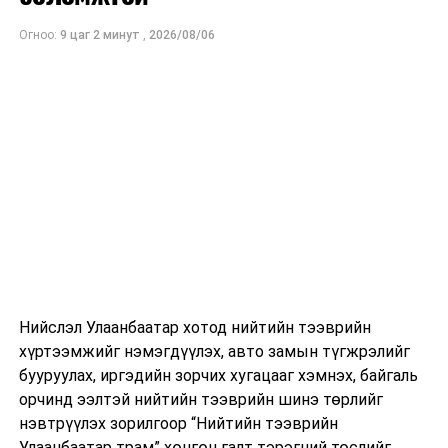
Огноо:
9 цаг 2 минут
,
2026/08/06
Нийслэл Улаанбаатар хотод нийтийн тээврийн
хүртээмжийг нэмэгдүүлэх, авто замын түгжрэлийг
бууруулах, иргэдийн зорчих хугацааг хэмнэх, байгаль
орчинд ээлтэй нийтийн тээврийн шинэ төрлийг
нэвтрүүлэх зорилгоор “Нийтийн тээврийн
Улаанбаатар трам” хөнгөн галт тэрэгний төслийг