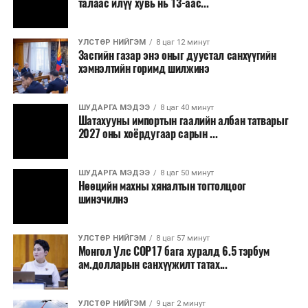
талаас илүү хувь нь 13-аас...
зэрэгцээ ажлын байр нэмэгдэх, жижиг, дунд
бизнесийн үйл ажиллагаа өргөжих, үл хөдлөх
УЛСТӨР НИЙГЭМ
8 цаг 12 минут
хөрөнгийн үнэ цэнэ өсөх зэрэг эдийн засгийн эерэг
Засгийн газар энэ оныг дуустал санхүүгийн
үр нөлөө үзүүлнэ гэж тооцсон байна.
хэмнэлтийн горимд шилжинэ
Трамвай нь цахилгаан эрчим хүчээр ажилладаг тул
ашиглалтын явцад агаар бохирдуулагч бодис шууд
ШУДАРГА МЭДЭЭ
8 цаг 40 минут
Шатахууны импортын гаалийн албан татварыг
ялгаруулахгүй. Иргэд хувийн автомашинаас их
2027 оны хоёрдугаар сарын ...
багтаамжийн нийтийн тээвэрт шилжсэнээр замын
хөдөлгөөний ачаалал, нүүрстөрөгчийн давхар исэл
ШУДАРГА МЭДЭЭ
8 цаг 50 минут
болон бусад хүлэмжийн хийн ялгарлыг бууруулах ач
Нөөцийн махны хяналтын тогтолцоог
холбогдолтой.
шинэчилнэ
Түгжрэлээс үүдэлтэй эдийн засгийн алдагдлыг
тооцоход нэг автомашин өдөрт дунджаар 2.5 цаг
УЛСТӨР НИЙГЭМ
8 цаг 57 минут
Монгол Улс COP17 бага хуралд 6.5 тэрбум
түгжрэлд саатахдаа 3.45 литр шатахууныг үр ашиггүй
ам.долларын санхүүжилт татах...
зарцуулдаг байна. Ингэснээр нэг жолооч өдөрт
8,238.6 төгрөг, жилд 1.7 сая гаруй төгрөгийн
шатахууны зардлыг зөвхөн түгжрэлд алддаг аж.
УЛСТӨР НИЙГЭМ
9 цаг 2 минут