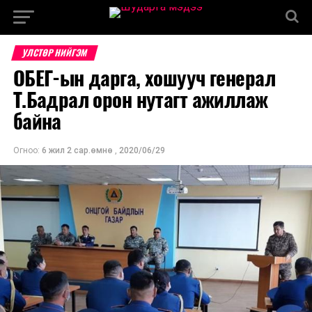
УЛСТӨР НИЙГЭМ
ОБЕГ-ын дарга, хошууч генерал
Т.Бадрал орон нутагт ажиллаж
байна
Огноо:
6 жил 2 сар.өмнө
,
2020/06/29