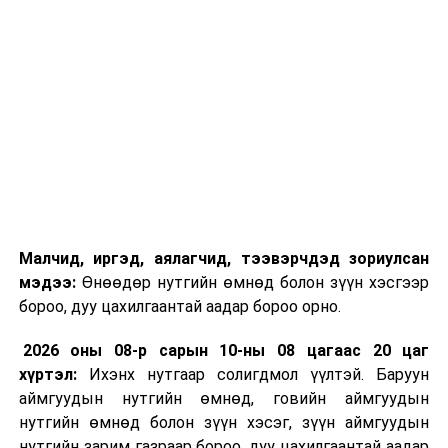
Малчид, иргэд, аялагчид, тээвэрчдэд зориулсан
мэдээ:
Өнөөдөр нутгийн өмнөд болон зүүн хэсгээр
бороо, дуу цахилгаантай аадар бороо орно.
2026 оны 08-р сарын 10-ны 08 цагаас 20 цаг
хүртэл:
Ихэнх нутгаар солигдмол үүлтэй. Баруун
аймгуудын нутгийн өмнөд, говийн аймгуудын
нутгийн өмнөд болон зүүн хэсэг, зүүн аймгуудын
нутгийн зарим газраар бороо, дуу цахилгаантай аадар