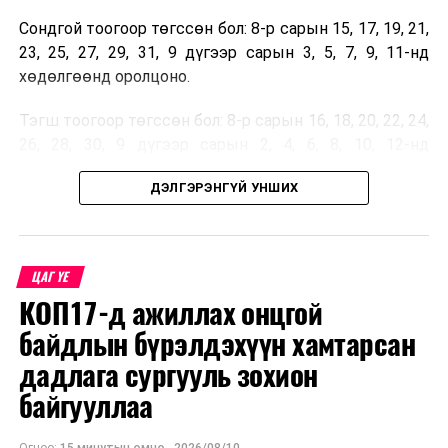
Сондгой тоогоор төгссөн бол: 8-р сарын 15, 17, 19, 21,
23, 25, 27, 29, 31, 9 дүгээр сарын 3, 5, 7, 9, 11-нд
хөдөлгөөнд оролцоно.
Тэгш тоогоор төгссөн бол: 8-р сарын 16, 18, 20, 22, 24,
26, 28, 30, 9 дүгээр сарын 2, 4, 6, 8, 10, 12-нд
хөдөлгөөнд оролцоно.
ДЭЛГЭРЭНГҮЙ УНШИХ
Улсын дугаарын тэгш, сондгойгоор ангилан
хөдөлгөөнд оролцуулах зохицуулалт 07:00-21:00
цагийн хооронд хэрэгжих бөгөөд бүсчлэл
ЦАГ ҮЕ
харгалзахгүй, нийслэлийн төвийн зургаан дүүргийн
КОП17-д ажиллах онцгой
хэмжээнд шийдвэр үйлчилнэ
гэж Замын
хөдөлгөөний удирдлагын төвөөс мэдээллээ.
байдлын бүрэлдэхүүн хамтарсан
дадлага сургууль зохион
байгууллаа
Огноо:
15 минутын өмнө
,
2026/08/10