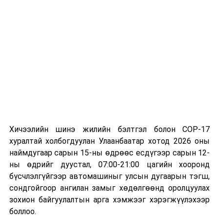
Хичээлийн шинэ жилийн бэлтгэл болон COP-17
хуралтай холбогдуулан Улаанбаатар хотод 2026 оны
наймдугаар сарын 15-ны өдрөөс есдүгээр сарын 12-
ны өдрийг дуустал, 07:00-21:00 цагийн хооронд
бүсчлэлгүйгээр автомашиныг улсын дугаарын тэгш,
сондгойгоор ангилан замыг хөдөлгөөнд оролцуулах
зохион байгуулалтын арга хэмжээг хэрэгжүүлэхээр
боллоо.