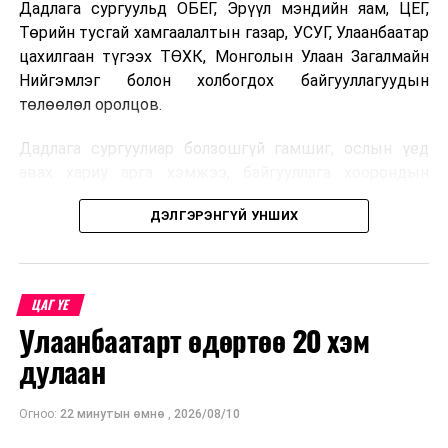
Дадлага сургуульд ОБЕГ, Эрүүл мэндийн яам, ЦЕГ,
Төрийн тусгай хамгаалалтын газар, УСУГ, Улаанбаатар
цахилгаан түгээх ТӨХК, Монголын Улаан Загалмайн
Нийгэмлэг болон холбогдох байгууллагуудын
төлөөлөл оролцов.
Дадлага сургуулиар болзошгүй гамшиг, ослын үед
авах хариу арга хэмжээ, байгууллага хоорондын
уялдаа холбоо, бүрэлдэхүүний бэлтгэл, бэлэн байдлыг
ДЭЛГЭРЭНГҮЙ УНШИХ
шалгав.
ЦАГ ҮЕ
Улаанбаатарт өдөртөө 20 хэм
дулаан
Нийтэлсэн:
COP17
Огноо:
22 минутын өмнө
,
2026/08/10