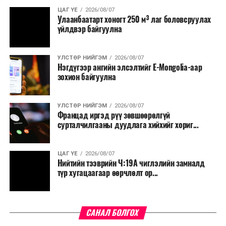
Байдраг голын эх, Хүрэнбэлчир орчим, Идэр, Тэс,
ЦАГ ҮЕ
2026/08/07
Улаанбаатарт хоногт 250 м³ лаг боловсруулах
Туул, Тэрэлж, Хэрлэн голын хөндийгөөр 2-7 хэм, Их
үйлдвэр байгуулна
нууруудын хотгор, говийн бүс нутгийн өмнөд хэсгээр
14-19 хэм, бусад нутгаар 8-13 хэм, өдөртөө Монгол-
Алтай, Хангай, Хөвсгөл, Хэнтийн уулархаг нутаг, Эг,
УЛСТӨР НИЙГЭМ
2026/08/07
Нэгдүгээр ангийн элсэлтийг E-Mongolia-аар
Үүр, Туул, Тэрэлж, Хэрлэн голын хөндийгөөр 16-21
зохион байгуулна
хэм, Алтайн өвөр говиор 31-36 хэм, Их нууруудын
хотгор, говийн бүс нутгийн өмнөд хэсгээр 26-31 хэм,
бусад нутгаар 21-26 хэм дулаан байна.
УЛСТӨР НИЙГЭМ
2026/08/07
Францад иргэд рүү зөвшөөрөлгүй
сурталчилгааны дуудлага хийхийг хориг...
ЦАГ ҮЕ
2026/08/07
Нийтийн тээврийн Ч:19А чиглэлийн замналд
түр хугацаагаар өөрчлөлт ор...
САНАЛ БОЛГОХ