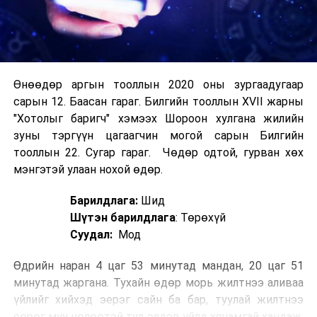
Өнөөдөр аргын тооллын 2020 оны зургаадугаар
сарын 12. Баасан гараг. Билгийн тооллын XVII жарны
"Хотолыг баригч" хэмээх Шороон хулгана жилийн
зуны тэргүүн цагаагчин могой сарын Билгийн
тооллын 22. Сугар гараг. Чөдөр одтой, гурван хөх
мэнгэтэй улаан нохой өдөр.
Барилдлага:
Шид
Шүтэн барилдлага
: Төрөхүй
Суудал:
Мод
Өдрийн наран 4 цаг 53 минутад мандан, 20 цаг 51
минутад жаргана. Тухайн өдөр морь жилтнээ аливаа
үйлийг хийхэд эерэг сайн ба бар, туулай жилтнээ
сөрөг муу нөлөөтэй тул элдэв үйлд хянамгай хандаж,