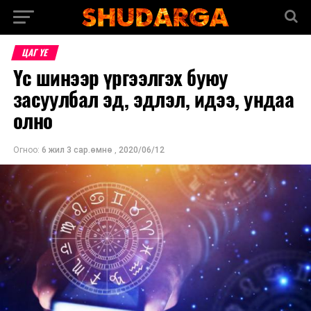
ЦАГ ҮЕ
Үс шинээр үргээлгэх буюу
засуулбал эд, эдлэл, идээ, ундаа
олно
Огноо:
6 жил 3 сар.өмнө
,
2020/06/12