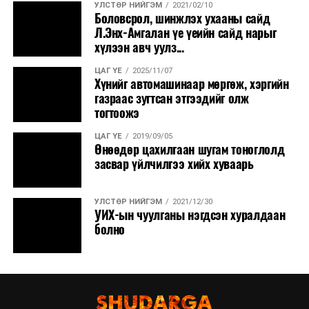
УЛСТӨР НИЙГЭМ
2021/02/10
Боловсрол, шинжлэх ухааны сайд
Л.Энх-Амгалан үе үеийн сайд нарыг
хүлээн авч уулз...
ЦАГ ҮЕ
2025/11/07
Хүнийг автомашинаар мөргөж, хэргийн
газраас зугтсан этгээдийг олж
тогтоожэ
ЦАГ ҮЕ
2019/09/05
Өнөөдөр цахилгаан шугам тоноглолд
засвар үйлчилгээ хийх хуваарь
УЛСТӨР НИЙГЭМ
2021/12/30
УИХ-ын чуулганы нэгдсэн хуралдаан
болно