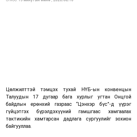
Цөлжилттэй тэмцэх тухай НҮБ-ын конвенцын
Талуудын 17 дугаар бага хурлыг угтан Онцгой
байдлын ерөнхий газраас “Цэнхэр бүс”-д үүрэг
гүйцэтгэх бүрэлдэхүүний гамшгаас хамгаалах
тактикийн хамтарсан дадлага сургуулийг зохион
байгууллаа.