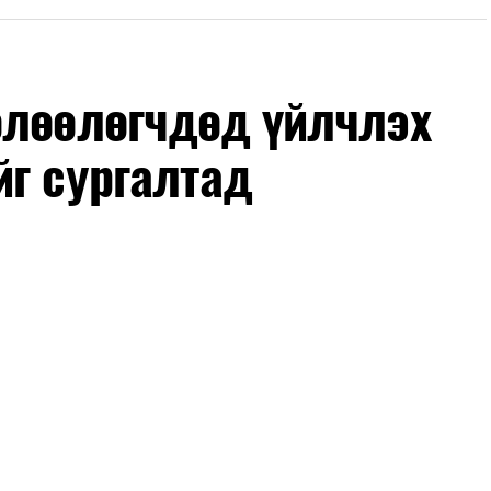
өлөөлөгчдөд үйлчлэх
йг сургалтад