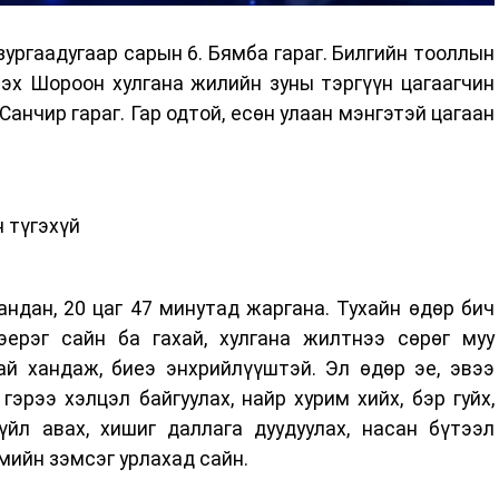
ургаадугаар сарын 6. Бямба гараг. Билгийн тооллын
ээх Шороон хулгана жилийн зуны тэргүүн цагаагчин
анчир гараг. Гар одтой, есөн улаан мэнгэтэй цагаан
н түгэхүй
ндан, 20 цаг 47 минутад жаргана. Тухайн өдөр бич
ерэг сайн ба гахай, хулгана жилтнээ сөрөг муу
ай хандаж, биеэ энхрийлүүштэй. Эл өдөр эе, эвээ
гэрээ хэлцэл байгуулах, найр хурим хийх, бэр гуйх,
үйл авах, хишиг даллага дуудуулах, насан бүтээл
жмийн зэмсэг урлахад сайн.