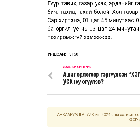
Гүүр тавих, газар ухах, эрдэнийг г
бич, тахиа, гахай болой. Хол газа
Сар хиртэнэ, 01 цаг 45 минутаас 
ба оргил үе нь 03 цаг 24 минутан
тохиромжгүй хэмээжээ.
УНШСАН:
3160
ӨМНӨХ МЭДЭЭ
Ашиг орлогоор тэргүүлсэн “ХЭ
УСК юу өгүүлэв?
АНХААРУУЛГА: УИХ-ын 2024 оны ээлжит сон
хэсги