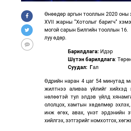
Өнөөдөр аргын тооллын 2020 оны з
XVII жарны "Хотолыг баригч" хэм
могой сарын Билгийн тооллын 16. С
луу өдөр.
Барилдлага:
Идэр
Шүтэн барилдлага
: Төрө
Суудал: Г
ал
Өдрийн наран 4 цаг 54 минутад ма
жилтнээ аливаа үйлийг хийхэд э
нөлөөтэй тул элдэв үйлд хянамг
ололцох, хамтын хөдөлмөр эхлэх, 
инж өгөх, авах, үнэт эрдэнийн з
хийлгэх, зэтгэрийг номхотгох, хөг