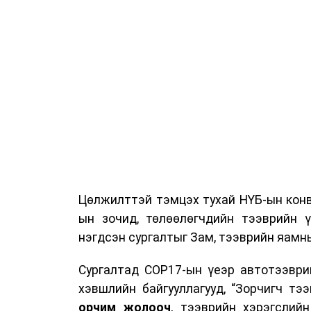
Цөлжилттэй тэмцэх тухай НҮБ-ын конв
ын зочид, төлөөлөгчдийн тээврийн 
нэгдсэн сургалтыг Зам, тээврийн яамны
Сургалтад COP17-ын үеэр автотээври
хэвшлийн байгууллагууд, “Зорчигч тээвэ
орчим жолооч
, тээврийн хэрэгслий