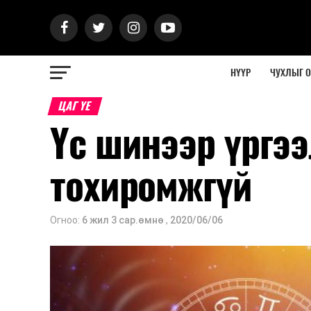
НҮҮР
ЧУХЛЫГ 
ЦАГ ҮЕ
Үс шинээр үргээ
тохиромжгүй
Огноо:
6 жил 3 сар.өмнө
,
2020/06/06