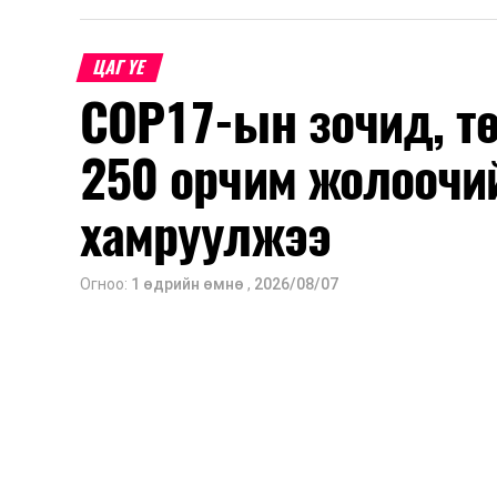
ЦАГ ҮЕ
COP17-ын зочид, т
250 орчим жолоочи
хамруулжээ
Огноо:
1 өдрийн өмнө
,
2026/08/07