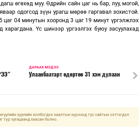
адагш өгөхөд муу. Өдрийн сайн цаг нь бар, луу, могой,
р яваар одогсод зүүн урагш мөрөө гаргавал зохистой.
05 цаг 04 минутын хооронд 3 цаг 19 минут үргэлжлэх
д харагдана. Үс шинээр үргээлгэх буюу засуулахад
ДАРААХ МЭДЭЭ
РЭЭ”
Улаанбаатарт өдөртөө 31 хэм дулаан
гуулийн хуулийн холбогдох заалтын хүрээнд тус сайтын сэтгэгдэл
йг түр хугацаанд хаасан болно.