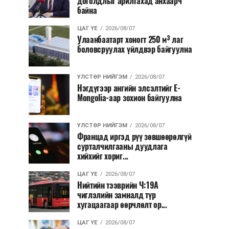
доголдлыг арилгахад анхаарч
байна
ЦАГ ҮЕ
2026/08/07
Улаанбаатарт хоногт 250 м³ лаг
боловсруулах үйлдвэр байгуулна
УЛСТӨР НИЙГЭМ
2026/08/07
Нэгдүгээр ангийн элсэлтийг E-
Mongolia-аар зохион байгуулна
УЛСТӨР НИЙГЭМ
2026/08/07
Францад иргэд рүү зөвшөөрөлгүй
сурталчилгааны дуудлага
хийхийг хориг...
ЦАГ ҮЕ
2026/08/07
Нийтийн тээврийн Ч:19А
чиглэлийн замналд түр
хугацаагаар өөрчлөлт ор...
ЦАГ ҮЕ
2026/08/07