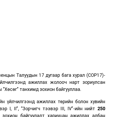
енцын Талуудын 17 дугаар бага хурал (COP17)-
үйлчилгээнд ажиллах жолооч нарт зориулсан
 “Хөсөг” танхимд зохион байгууллаа.
йн үйлчилгээнд ажиллах төрийн болон хувийн
р I, II”, “Зорчигч тээвэр III, IV”-ийн нийт
250
н зохион байгуулалт хариуцан ажиллах албан