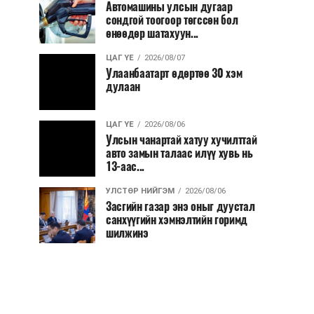
Автомашины улсын дугаар
сондгой тоогоор төгссөн бол
өнөөдөр шатахуун...
ЦАГ ҮЕ
2026/08/07
Улаанбаатарт өдөртөө 30 хэм
дулаан
ЦАГ ҮЕ
2026/08/06
Улсын чанартай хатуу хучилттай
авто замын талаас илүү хувь нь
13-аас...
УЛСТӨР НИЙГЭМ
2026/08/06
Засгийн газар энэ оныг дуустал
санхүүгийн хэмнэлтийн горимд
шилжинэ