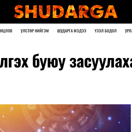
ОНЦЛОВ
УЛСТӨР НИЙГЭМ
ШУДАРГА МЭДЭЭ
ҮЗЭЛ БОДОЛ
УРЛ
лгэх буюу засуулах