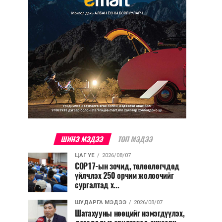
ШИНЭ МЭДЭЭ
ТОП МЭДЭЭ
ЦАГ ҮЕ
2026/08/07
COP17-ын зочид, төлөөлөгчдөд
үйлчлэх 250 орчим жолоочийг
сургалтад х...
ШУДАРГА МЭДЭЭ
2026/08/07
Шатахууны нөөцийг нэмэгдүүлэх,