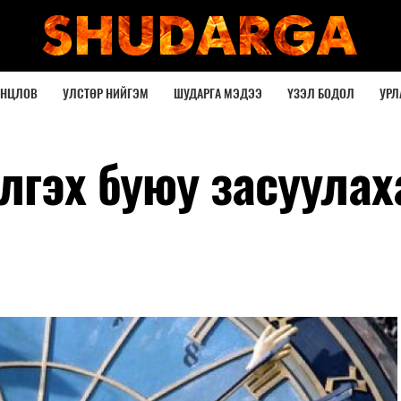
ОНЦЛОВ
УЛСТӨР НИЙГЭМ
ШУДАРГА МЭДЭЭ
ҮЗЭЛ БОДОЛ
УРЛ
лгэх буюу засуулах