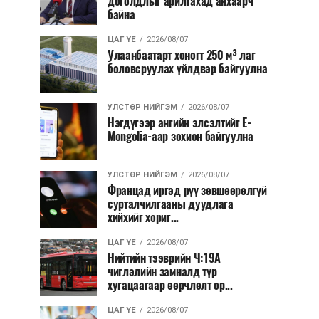
доголдлыг арилгахад анхаарч
байна
ЦАГ ҮЕ
2026/08/07
Улаанбаатарт хоногт 250 м³ лаг
боловсруулах үйлдвэр байгуулна
УЛСТӨР НИЙГЭМ
2026/08/07
Нэгдүгээр ангийн элсэлтийг E-
Mongolia-аар зохион байгуулна
УЛСТӨР НИЙГЭМ
2026/08/07
Францад иргэд рүү зөвшөөрөлгүй
сурталчилгааны дуудлага
хийхийг хориг...
ЦАГ ҮЕ
2026/08/07
Нийтийн тээврийн Ч:19А
чиглэлийн замналд түр
хугацаагаар өөрчлөлт ор...
ЦАГ ҮЕ
2026/08/07