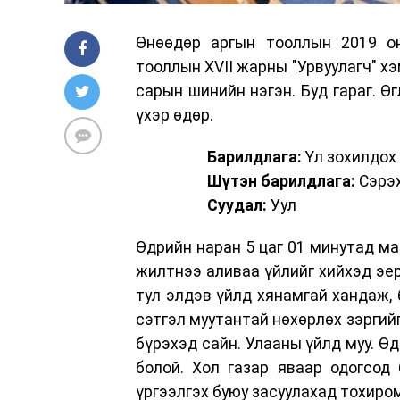
Өнөөдөр аргын тооллын 2019 он
тооллын XVII жарны "Урвуулагч" х
сарын шинийн нэгэн. Буд гараг. Өг
үхэр өдөр.
Барилдлага:
Үл зохилдох
Шүтэн барилдлага:
Сэрэ
Суудал:
Уул
Өдрийн наран 5 цаг 01 минутад ма
жилтнээ аливаа үйлийг хийхэд эер
тул элдэв үйлд хянамгай хандаж, 
сэтгэл муутантай нөхөрлөх зэргийг
бүрэхэд сайн. Улааны үйлд муу. Өдр
болой. Хол газар яваар одогсод
үргээлгэх буюу засуулахад тохиро