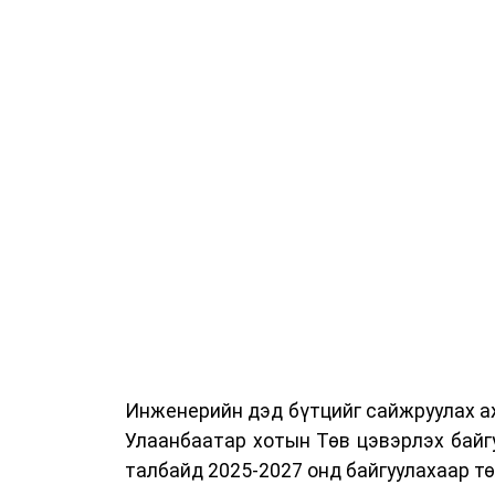
Сургалтыг танилцуулах лекц, асуулт
ажиллах дасгал, маршрут болон тээ
онцгой нөхцөлд ажиллах дадлага зэр
байгуулж байна.
Сургалтын үеэр COP17 олон улсын ба
Ажлын алба, Нийслэлийн тээврийн газ
цагдаагийн албаны холбогдох албан х
мэргэжил, арга зүйн зөвлөмж хүргэлээ.
Тухайлбал, Тээврийн цагдаагийн алб
байгуулалтын хэлтсийн ахлах мэргэж
замын хөдөлгөөний зохион байгуулал
хэмжээний үеэр жолооч нарын анхаара
Инженерийн дэд бүтцийг сайжруулах аж
Уг сургалт нь COP17-ын үеэр зочид,
Улаанбаатар хотын Төв цэвэрлэх байг
шуурхай, зохион байгуулалттай явуу
талбайд 2025-2027 онд байгуулахаар т
хариуцлагыг хэвшүүлэх бэлтгэл а