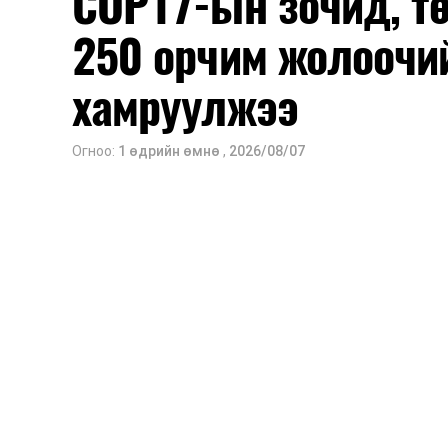
COP17-ын зочид, т
250 орчим жолоочи
хамруулжээ
Огноо:
1 өдрийн өмнө
,
2026/08/07