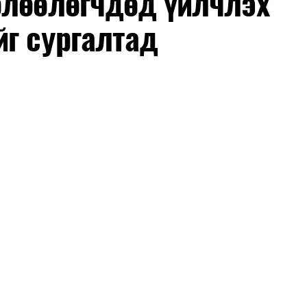
өлөөлөгчдөд үйлчлэх
йг сургалтад