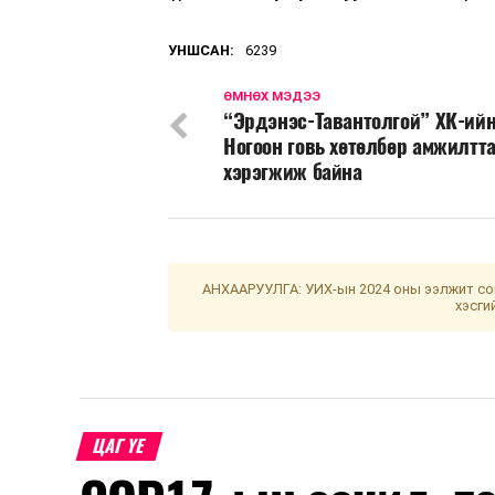
УНШСАН:
6239
ӨМНӨХ МЭДЭЭ
“Эрдэнэс-Тавантолгой” ХК-ий
Ногоон говь хөтөлбөр амжилтт
хэрэгжиж байна
АНХААРУУЛГА: УИХ-ын 2024 оны ээлжит сон
хэсги
ЦАГ ҮЕ