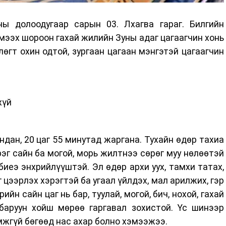
ы долоодугаар сарын 03. Лхагва гараг. Билгийн
эмээх шороон гахай жилийн Зуны адаг цагаагчин хонь
лөгт охин одтой, зургаан цагаан мэнгэтэй цагаагчин
хүй
ндан, 20 цаг 55 минутад жаргана. Тухайн өдөр тахиа
эг сайн ба могой, морь жилтнээ сөрөг муу нөлөөтэй
биеэ энхрийлүүштэй. Эл өдөр архи уух, тамхи татах,
 цээрлэх хэрэгтэй ба угаал үйлдэх, мал арилжих, гэр
ийн сайн цаг нь бар, туулай, могой, бич, нохой, гахай
 баруун хойш мөрөө гаргавал зохистой. Үс шинээр
мжгүй бөгөөд нас ахар болно хэмээжээ.