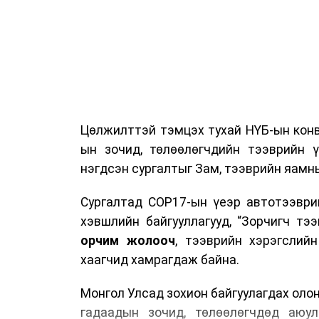
Цөлжилттэй тэмцэх тухай НҮБ-ын конв
ын зочид, төлөөлөгчдийн тээврийн 
нэгдсэн сургалтыг Зам, тээврийн яамны
Сургалтад COP17-ын үеэр автотээври
хэвшлийн байгууллагууд, “Зорчигч тээвэ
орчим жолооч
, тээврийн хэрэгслий
хаагчид хамрагдаж байна.
Монгол Улсад зохион байгуулагдах оло
гадаадын зочид, төлөөлөгчдөд аюул