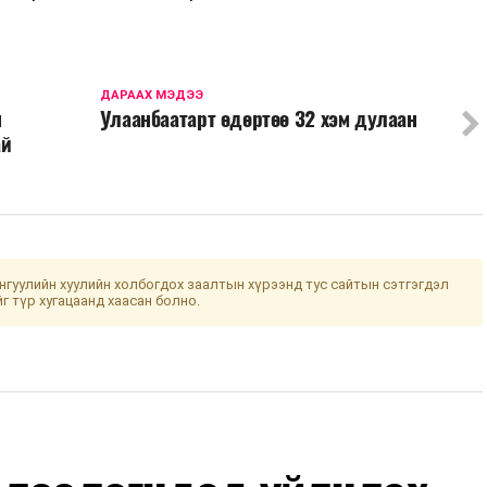
ДАРААХ МЭДЭЭ
н
Улаанбаатарт өдөртөө 32 хэм дулаан
ай
гуулийн хуулийн холбогдох заалтын хүрээнд тус сайтын сэтгэгдэл
йг түр хугацаанд хаасан болно.