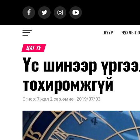
НҮҮР
ЧУХЛЫГ 
ЦАГ ҮЕ
Үс шинээр үргээ
тохиромжгүй
Огноо:
7 жил 2 сар.өмнө
,
2019/07/03