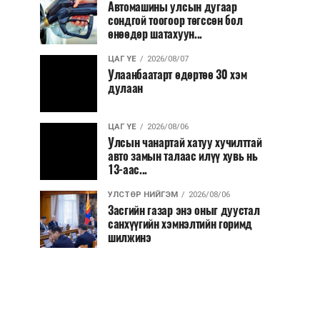
Автомашины улсын дугаар
сондгой тоогоор төгссөн бол
өнөөдөр шатахуун...
ЦАГ ҮЕ
2026/08/07
Улаанбаатарт өдөртөө 30 хэм
дулаан
ЦАГ ҮЕ
2026/08/06
Улсын чанартай хатуу хучилттай
авто замын талаас илүү хувь нь
13-аас...
УЛСТӨР НИЙГЭМ
2026/08/06
Засгийн газар энэ оныг дуустал
санхүүгийн хэмнэлтийн горимд
шилжинэ