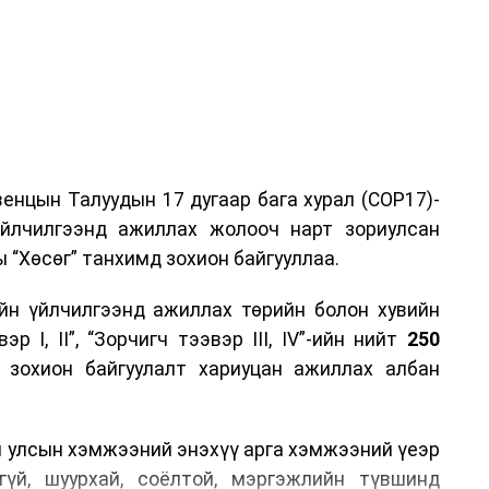
енцын Талуудын 17 дугаар бага хурал (COP17)-
үйлчилгээнд ажиллах жолооч нарт зориулсан
 “Хөсөг” танхимд зохион байгууллаа.
йн үйлчилгээнд ажиллах төрийн болон хувийн
р I, II”, “Зорчигч тээвэр III, IV”-ийн нийт
250
н зохион байгуулалт хариуцан ажиллах албан
н улсын хэмжээний энэхүү арга хэмжээний үеэр
гүй, шуурхай, соёлтой, мэргэжлийн түвшинд