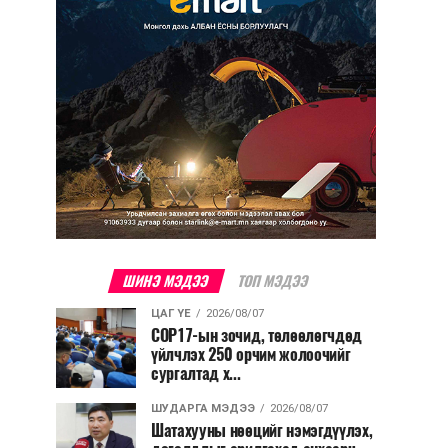
ШИНЭ МЭДЭЭ
ТОП МЭДЭЭ
ЦАГ ҮЕ
2026/08/07
COP17-ын зочид, төлөөлөгчдөд
үйлчлэх 250 орчим жолоочийг
сургалтад х...
ШУДАРГА МЭДЭЭ
2026/08/07
Шатахууны нөөцийг нэмэгдүүлэх,