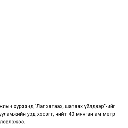
-хариулт, жишээнд суурилсан сургалт, багаар
вэрлэлтийн урсгалын зураглалтай танилцах,
эг онол, практик хосолсон хэлбэрээр зохион
га хурлыг зохион байгуулах Үндэсний хорооны
ар, Автотээврийн үндэсний төв болон Тээврийн
аагчид чиг үүргийнхээ хүрээнд мэдээлэл өгч,
аны Зам тээврийн хяналт, төлөвлөлт, зохион
илтэн, цагдаагийн дэд хурандаа Т.Ганзориг
т, аюулгүй ажиллагаа болон олон улсын арга
х асуудлын талаар мэдээлэл өгсөн байна.
лын хүрээнд “Лаг хатаах, шатаах үйлдвэр”-ийг
 төлөөлөгчдийн тээврийн үйлчилгээг аюулгүй,
ууламжийн урд хэсэгт, нийт 40 мянган ам метр
лах, үйлчилгээний нэгдсэн стандарт, сахилга
өлөвлөжээ.
жлын нэг хэсэг гэж
Зам, тээврийн яамнаас