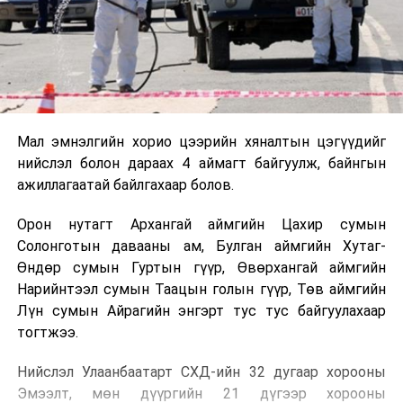
Мал эмнэлгийн хорио цээрийн хяналтын цэгүүдийг
нийслэл болон дараах 4 аймагт байгуулж, байнгын
ажиллагаатай байлгахаар болов.
Орон нутагт Архангай аймгийн Цахир сумын
Солонготын давааны ам, Булган аймгийн Хутаг-
Өндөр сумын Гуртын гүүр, Өвөрхангай аймгийн
Нарийнтээл сумын Таацын голын гүүр, Төв аймгийн
Лүн сумын Айрагийн энгэрт тус тус байгуулахаар
тогтжээ.
Нийслэл Улаанбаатарт СХД-ийн 32 дугаар хорооны
Эмээлт, мөн дүүргийн 21 дүгээр хорооны