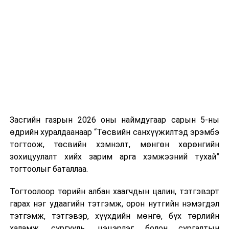
Хуулийг зөрчиж дуудлага хийсэн хувь хүнийг нэг
дуудлага тутамд 75 мянга хүртэлх евро, аж ахуйн
нэгжийг 375 мянга хүртэлх еврогоор торгох
боломжтой. Харин хэрэглэгч өөрөө зөвшөөрсөн,
эсвэл тухайн компанитай өмнө нь гэрээний
харилцаатай бөгөөд шинэ үйлчилгээ санал болгож
буй тохиолдолд хориг үйлчлэхгүй. Иргэд
зөвшөөрөлгүй дуудлагын талаар төрийн цахим
хуудсаар мэдээлэх боломжтой.
Засгийн газрын 2026 оны наймдугаар сарын 5-ны
Шинэ хууль Францын зах зээлд үйлчилдэг гадаадын
өдрийн хуралдаанаар “Төсвийн санхүүжилтэд эрэмбэ
дуудлагын төвүүдэд нөлөөлөхөөр байна. Тухайлбал,
тогтоож, төсвийн хэмнэлт, мөнгөн хөрөнгийн
Мароккогийн дуудлагын төвүүдийн орлогын 80 гаруй
зохицуулалт хийх зарим арга хэмжээний тухай”
хувь Францын зах зээлээс бүрддэг бөгөөд тус улсын
тогтоолыг баталлаа.
40–50 мянган ажлын байр эрсдэлд орж болзошгүйг
Мароккогийн хөдөлмөр эрхлэлтийн сайд мэдэгджээ.
Тогтоолоор төрийн албан хаагчдын цалин, тэтгэвэрт
гарах нэг удаагийн тэтгэмж, орон нутгийн нэмэгдэл
тэтгэмж, тэтгэвэр, хүүхдийн мөнгө, бүх төрлийн
халамж, сургууль, цэцэрлэг болон сургалтын