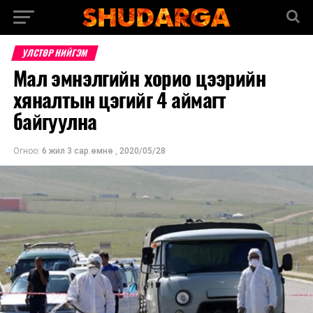
УЛСТӨР НИЙГЭМ
Мал эмнэлгийн хорио цээрийн
хяналтын цэгийг 4 аймагт
байгуулна
Огноо:
6 жил 3 сар.өмнө
,
2020/05/28