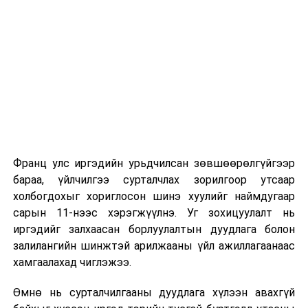
Их, дээд сургуулийн хичээл
2026 оны 9 дүгээр сарын 1-нээс цахимаар
эхэлнэ.
2026 оны 9 дүгээр сарын 14-нөөс танхимаар
үргэлжилнэ.
Оюутны дотуур байр
Франц улс иргэдийн урьдчилсан зөвшөөрөлгүйгээр
2026 оны 9 дүгээр сарын 13-наас оюутнуудыг
бараа, үйлчилгээ сурталчлах зорилгоор утсаар
дотуур байранд оруулж эхэлнэ.
холбогдохыг хориглосон шинэ хуулийг наймдугаар
Сургууль, цэцэрлэгийн үйл ажиллагааны
сарын 11-нээс хэрэгжүүлнэ. Уг зохицуулалт нь
зохицуулалт
иргэдийг залхаасан борлуулалтын дуудлага болон
залилангийн шинжтэй арилжааны үйл ажиллагаанаас
2026 оны 8 дугаар сарын 17–28-ны өдрүүдэд
хамгаалахад чиглэжээ.
нийслэлийн бүх сургууль, цэцэрлэгт ажлын
Өмнө нь сурталчилгааны дуудлага хүлээн авахгүй
байранд элсэлт, бүртгэл болон бусад аливаа