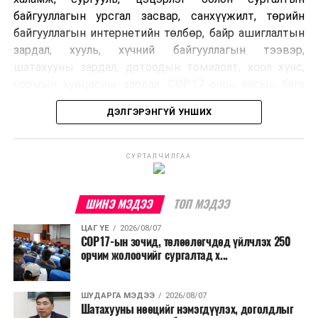
байгууллагын урсгал засвар, санхүүжилт, төрийн
байгууллагын интернетийн төлбөр, байр ашиглалтын
зардал, хууль, хүчний байгууллагын тээвэр,
шатахууны зардал, дотоодын томилолт, хоол хүнс,
нормын хувцасны зардал, COP17 олон улсын бага
хурлын зардал, Засгийн газрын өр, орон нутгийн нөөц
ДЭЛГЭРЭНГҮЙ УНШИХ
хөрөнгийн санхүүжилтийг хэвийн үргэлжлүүлэхээр
шийдвэрлэжээ.
СУРТАЛЧИЛГАА
Харин дараах зардлыг хязгаарлахаар болсон байна.
Үүнд:
ШИНЭ МЭДЭЭ
ТОП МЭДЭЭ
Олон улсын болон Засгийн газрын
ЦАГ ҮЕ
2026/08/07
шийдвэртэйгээс бусад хурал, зөвлөгөөн, ой,
COP17-ын зочид, төлөөлөгчдөд үйлчлэх 250
тэмдэглэлт өдөр, найр наадам, соёлын арга
орчим жолоочийг сургалтад х...
хэмжээ;
Урьдчилан төлөвлөсөн төрийн өндөр албан
ШУДАРГА МЭДЭЭ
2026/08/07
Шатахууны нөөцийг нэмэгдүүлэх, доголдлыг
тушаалтны томилолтоос бусад гадаад