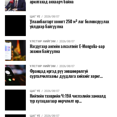
арилгахад анхаарч байна
томилолт, гадаадын зочин хүлээн авах зардал;
Зайлшгүй шаардлагагүй тоног төхөөрөмж,
ЦАГ ҮЕ
2026/08/07
тавилга, автомашин худалдан авах;
Улаанбаатарт хоногт 250 м³ лаг боловсруулах
үйлдвэр байгуулна
Батлан хамгаалах, хууль зүйн салбараас бусад
сургалт, дадлага;
УЛСТӨР НИЙГЭМ
2026/08/07
Хуулиар заавал мэдээлэхээс бусад кино,
Нэгдүгээр ангийн элсэлтийг E-Mongolia-аар
контент, хэвлэлийн зардал;
зохион байгуулна
Заавал олгохоос бусад тэтгэмж, урамшуулал.
УЛСТӨР НИЙГЭМ
2026/08/07
Санхүүгийн хэмнэлтийн горимыг 2026 оны
Францад иргэд рүү зөвшөөрөлгүй
арванхоёрдугаар сарын 31 хүртэл мөрдөнө. Харин
сурталчилгааны дуудлага хийхийг хориг...
эрүүл мэндийн салбар уг хэмнэлтийн горимд
хамрагдахгүй бөгөөд цэцэрлэг, сургуулийн хүүхдийн
ЦАГ ҮЕ
2026/08/07
эрт илрүүлэг, вакцинжуулалт, томуу, томуу төст
Нийтийн тээврийн Ч:19А чиглэлийн замналд
өвчний эсрэг арга хэмжээ зэрэг зайлшгүй
түр хугацаагаар өөрчлөлт ор...
шаардлагатай ажлууд төлөвлөгөөний дагуу
үргэлжилнэ гэж Ерөнхий сайд Н.Учрал онцоллоо.
ЦАГ ҮЕ
2026/08/07