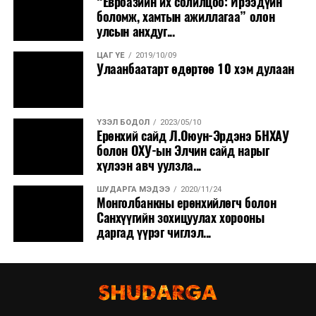
“Евроазийн их солилцоо: Ирээдүйн
боломж, хамтын ажиллагаа” олон
улсын анхдуг...
ЦАГ ҮЕ
2019/10/09
Улаанбаатарт өдөртөө 10 хэм дулаан
ҮЗЭЛ БОДОЛ
2023/05/10
Ерөнхий сайд Л.Оюун-Эрдэнэ БНХАУ
болон ОХУ-ын Элчин сайд нарыг
хүлээн авч уулзла...
ШУДАРГА МЭДЭЭ
2020/11/24
Монголбанкны ерөнхийлөгч болон
Санхүүгийн зохицуулах хорооны
даргад үүрэг чиглэл...