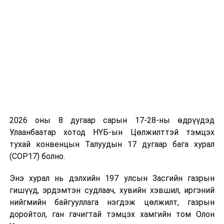
ӨМНӨХ МЭДЭЭ
Монгол-Казак иргэдээ харилцан эх орондоо татан
авчрах талаар санал солилцов
2026 оны 8 дугаар сарын 17-28-ны өдрүүдэд
Улаанбаатар хотод НҮБ-ын Цөлжилттэй тэмцэх
тухай конвенцын Талуудын 17 дугаар бага хурал
(COP17) болно.
Энэ хурал нь дэлхийн 197 улсын Засгийн газрын
гишүүд, эрдэмтэн судлаач, хувийн хэвшил, иргэний
нийгмийн байгууллага нэгдэж цөлжилт, газрын
доройтол, ган гачигтай тэмцэх хамгийн том Олон