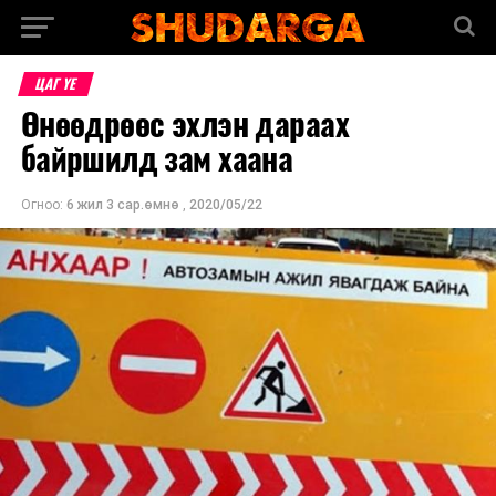
ЦАГ ҮЕ
Өнөөдрөөс эхлэн дараах
байршилд зам хаана
Огноо:
6 жил 3 сар.өмнө
,
2020/05/22