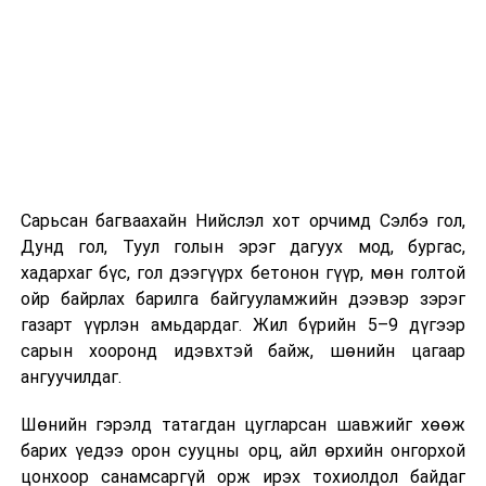
Хэрэв шилжилт хөдөлгөөн хийх бол 2026 оны
08 дугаар сарын 07-ны өдрөөс өмнө
баталгаажуулсан байх.
Харин “Шунхлай” ХХК 100,000 м³ буюу Монгол Улсад
хамгийн том хүчин чадалтайд тооцогдох газрын
тосны бүтээгдэхүүний агуулахыг
Сонгинохайрхандүүргийн 21 дүгээр хороонд барьж
байна. Тус бүр нь 14,000 м³ нэрлэсэн багтаамжтай, 36
Сарьсан багваахайн Нийслэл хот орчимд Сэлбэ гол,
метрийн диаметр, 14.5 метрийн өндөртэй долоон
Дунд гол, Туул голын эрэг дагуух мод, бургас,
босоо ган сав барихаар төлөвлөсөн. Нийт хөрөнгө
хадархаг бүс, гол дээгүүрх бетонон гүүр, мөн голтой
оруулалтын хэмжээ 151.26 тэрбум төгрөг бөгөөд
ойр байрлах барилга байгууламжийн дээвэр зэрэг
жилийн 9 хувийн хүүтэй хөнгөлөлттэй зээлийн
газарт үүрлэн амьдардаг. Жил бүрийн 5–9 дүгээр
хүрээнд арилжааны банкнаас 151.0 тэрбумын
сарын хооронд идэвхтэй байж, шөнийн цагаар
санхүүжилт авсан байна. Газрын тосны
ангуучилдаг.
бүтээгдэхүүний агуулахын барилга угсралтын ажлын
гүйцэтгэл нь 40 хувьтай байгаа бөгөөд 2027 оны 12
Шөнийн гэрэлд татагдан цугларсан шавжийг хөөж
дүгээр сарын 31-нд багтаан бүрэн ашиглалтад
барих үедээ орон сууцны орц, айл өрхийн онгорхой
оруулахаар төлөвлөснийг “Шунхлай” ХХК-ийн техник
цонхоор санамсаргүй орж ирэх тохиолдол байдаг