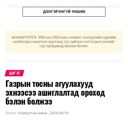
НИЙСЛЭЛИЙН ЗАМЫН ХӨДӨЛГӨНИЙ ТӨЛӨВЛӨЛТ,
ДЭЛГЭРЭНГҮЙ УНШИХ
ЗОХИЦУУЛАЛТ, ИНЖЕНЕРЧЛЭЛИЙН ГАЗАР
УНШСАН:
3011
АНХААРУУЛГА: УИХ-ын 2024 оны ээлжит сонгуулийн хуулийн
ДАРААХ МЭДЭЭ
холбогдох заалтын хүрээнд тус сайтын сэтгэгдэл хэсгийг
Хар ялаа устгалыг нийтийн эзэмшлийн 17 байршилд
түр хугацаанд хаасан болно.
хийж байна
ӨМНӨХ МЭДЭЭ
Сайжруулсан шахмал түлшнээс гарах үнсийг дахин
боловсруулж ашиглана
ЦАГ ҮЕ
Газрын тосны агуулахууд
эхнээсээ ашиглалтад ороход
бэлэн болжээ
Огноо:
18 минутын өмнө
,
2026/08/10