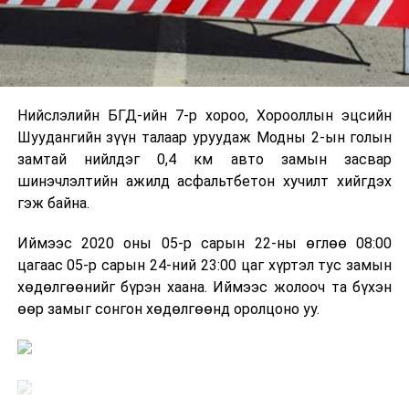
Нийслэлийн БГД-ийн 7-р хороо, Хорооллын эцсийн
Шуудангийн зүүн талаар уруудаж Модны 2-ын голын
замтай нийлдэг 0,4 км авто замын засвар
шинэчлэлтийн ажилд асфальтбетон хучилт хийгдэх
гэж байна.
Иймээс 2020 оны 05-р сарын 22-ны өглөө 08:00
цагаас 05-р сарын 24-ний 23:00 цаг хүртэл тус замын
хөдөлгөөнийг бүрэн хаана. Иймээс жолооч та бүхэн
өөр замыг сонгон хөдөлгөөнд оролцоно уу.