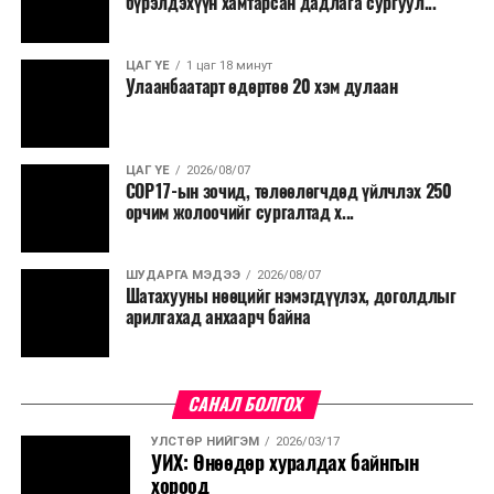
хичээн ажиллаж байна хэмээв.
бүрэлдэхүүн хамтарсан дадлага сургуул...
ЦАГ ҮЕ
1 цаг 18 минут
Улаанбаатарт өдөртөө 20 хэм дулаан
ЦАГ ҮЕ
2026/08/07
COP17-ын зочид, төлөөлөгчдөд үйлчлэх 250
орчим жолоочийг сургалтад х...
ШУДАРГА МЭДЭЭ
2026/08/07
Шатахууны нөөцийг нэмэгдүүлэх, доголдлыг
арилгахад анхаарч байна
САНАЛ БОЛГОХ
УЛСТӨР НИЙГЭМ
2026/03/17
УИХ: Өнөөдөр хуралдах байнгын
хороод