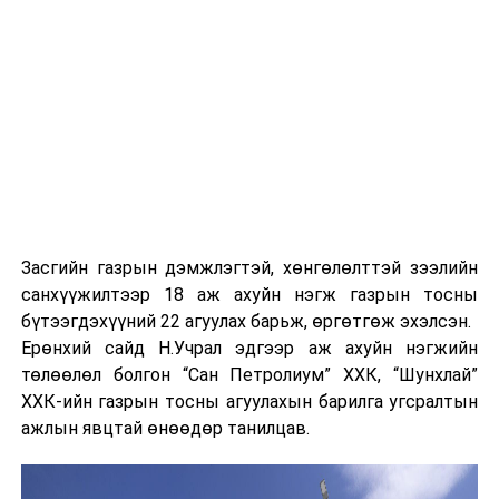
Засгийн газрын дэмжлэгтэй, хөнгөлөлттэй зээлийн
санхүүжилтээр 18 аж ахуйн нэгж газрын тосны
бүтээгдэхүүний 22 агуулах барьж, өргөтгөж эхэлсэн.
Ерөнхий сайд Н.Учрал эдгээр аж ахуйн нэгжийн
төлөөлөл болгон “Сан Петролиум” ХХК, “Шунхлай”
ХХК-ийн газрын тосны агуулахын барилга угсралтын
ажлын явцтай өнөөдөр танилцав.