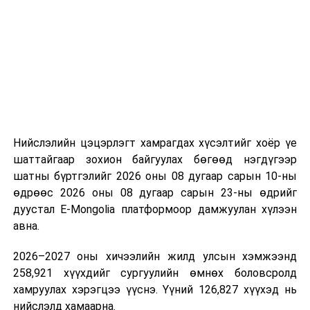
“Сан Петролиум” ХХК нь Сонгинохайрхан дүүргийн 20
дугаар хороонд 16,000м³ үүнээс 8000м3-ийн
багтаамжтай савыг өөрийн хөрөнгө оруулалтаар
барьж байна. Үлдсэн 8000м3 агуулахын нийт хөрөнгө
оруулалтын хэмжээ нь 10.0 тэрбум төгрөг бөгөөд
жилийн есөн хувийн хүүтэй хөнгөлөлттэй зээлийн
хүрээнд 10.0 тэрбум төгрөгийн санхүүжилт
Нийслэлийн цэцэрлэгт хамрагдах хүсэлтийг хоёр үе
арилжааны банкнаас авчээ. Газрын тосны
шаттайгаар зохион байгуулах бөгөөд нэгдүгээр
бүтээгдэхүүний агуулахын барилга угсралтын ажлын
шатны бүртгэлийг 2026 оны 08 дугаар сарын 10-ны
гүйцэтгэл 95 хувьтай байгаа бөгөөд 2026 оны
өдрөөс 2026 оны 08 дугаар сарын 23-ны өдрийг
наймдугаар сарын 20-ны дотор бүрэн дуусгаж,
дуустал E-Mongolia платформоор дамжуулан хүлээн
ашиглалтад оруулах гэж байна. Эдгээр агуулах
авна.
ашиглалтад орсноор Улаанбаатар хотын АИ-92-ийн
хэрэглээний 13 хоногийн хэрэгцээг бүрэн хангах юм.
2026–2027 оны хичээлийн жилд улсын хэмжээнд
Ерөнхий сайд тус агуулахыг ашиглалтад хүлээн
258,921 хүүхдийг сургуулийн өмнөх боловсролд
авахад зөвшөөрлийн саад бэрхшээл учруулахгүй
хамруулах хэрэгцээ үүснэ. Үүний 126,827 хүүхэд нь
байхыг холбогдох албаныханд үүрэг болгов.
нийслэлд хамаарна.