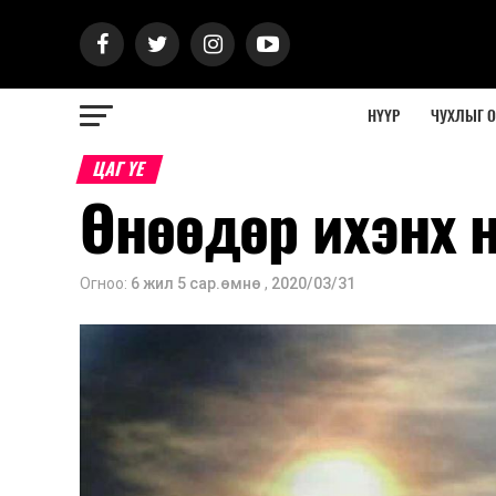
НҮҮР
ЧУХЛЫГ 
ЦАГ ҮЕ
Өнөөдөр ихэнх н
Огноо:
6 жил 5 сар.өмнө
,
2020/03/31