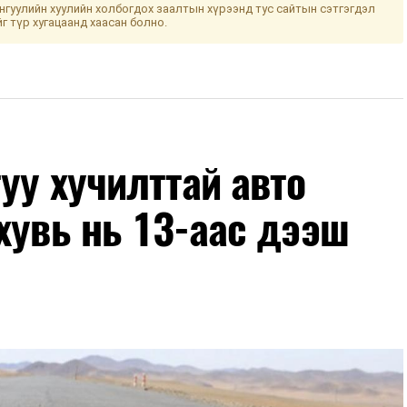
гуулийн хуулийн холбогдох заалтын хүрээнд тус сайтын сэтгэгдэл
йг түр хугацаанд хаасан болно.
уу хучилттай авто
хувь нь 13-аас дээш