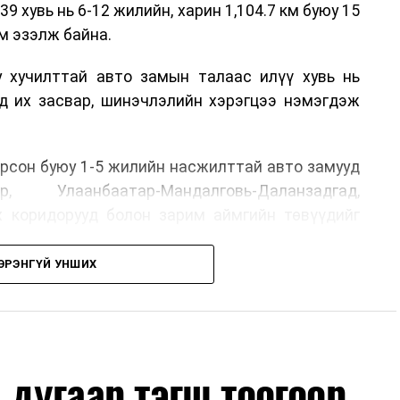
39 хувь нь 6-12 жилийн, харин 1,104.7 км буюу 15
м эзэлж байна.
у хучилттай авто замын талаас илүү хувь нь
өд их засвар, шинэчлэлийн хэрэгцээ нэмэгдэж
.
рсон буюу 1-5 жилийн насжилттай авто замууд
р, Улаанбаатар-Мандалговь-Даланзадгад,
х коридорууд болон зарим аймгийн төвүүдийг
ЭРЭНГҮЙ УНШИХ
, их засвар, ээлжит засвар арчлалтын ажлыг
лөх нь замын хөдөлгөөний аюулгүй байдлыг
гах, төсвийн хөрөнгө оруулалтыг оновчтой
лбаныхан хэлж байна
гэж Зам, тээврийн яамнаас
дугаар тэгш тоогоор