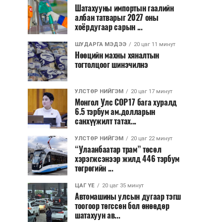
Шатахууны импортын гаалийн
албан татварыг 2027 оны
хоёрдугаар сарын ...
ШУДАРГА МЭДЭЭ
20 цаг 11 минут
Нөөцийн махны хяналтын
тогтолцоог шинэчилнэ
УЛСТӨР НИЙГЭМ
20 цаг 17 минут
Монгол Улс COP17 бага хуралд
6.5 тэрбум ам.долларын
санхүүжилт татах...
УЛСТӨР НИЙГЭМ
20 цаг 22 минут
“Улаанбаатар трам” төсөл
хэрэгжсэнээр жилд 446 тэрбум
төгрөгийн ...
ЦАГ ҮЕ
20 цаг 35 минут
Автомашины улсын дугаар тэгш
тоогоор төгссөн бол өнөөдөр
шатахуун ав...