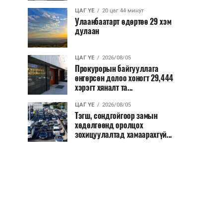
ЦАГ ҮЕ
20 цаг 44 минут
Улаанбаатарт өдөртөө 29 хэм
дулаан
ЦАГ ҮЕ
2026/08/05
Прокурорын байгууллага
өнгөрсөн долоо хоногт 29,444
хэрэгт хяналт та...
ЦАГ ҮЕ
2026/08/05
Тэгш, сондгойгоор замын
хөдөлгөөнд оролцох
зохицуулалтад хамаарахгүй...