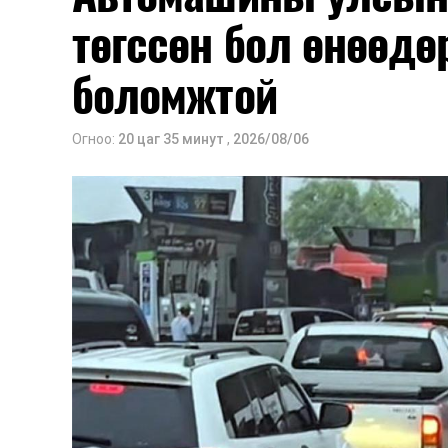
төгссөн бол өнөөдө
боломжтой
Огноо:
20 цаг 35 минут
,
2026/08/06