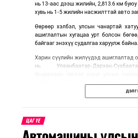
нь 13-аас дээш жилийн, 2,813.6 км буюу 
хувь нь 1-5 жилийн насжилттай авто за
Өөрөөр хэлбэл, улсын чанартай хату
ашиглалтын хугацаа урт болсон бөгө
байгааг энэхүү судалгаа харуулж байна
Харин сүүлийн жилүүдэд ашиглалтад о
нь Улаанбаатар-Дархан-Сүхбаата
Өндөрхаан чиглэл зэрэг улсын голло
холбосон чиглэлүүдэд төвлөрчээ.
ДЭЛГ
Авто замын насжилтыг тогтмол үнэлж
шинжлэх ухааны үндэслэлтэй төлөв
хангах, ашиглалтын хугацааг уртас
ЦАГ ҮЕ
төлөвлөхөд чухал ач холбогдолтойг а
Автомашины улсын 
мэдээллээ.