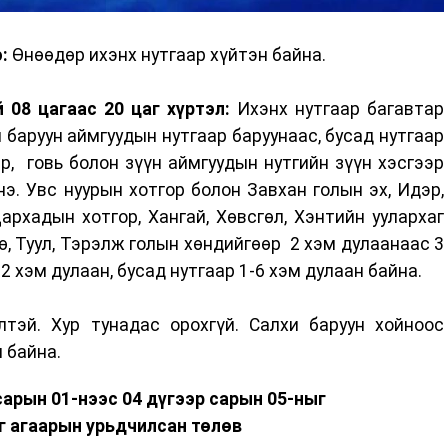
:
Өнөөдөр ихэнх нутгаар хүйтэн байна.
 08 цагаас 20 цаг хүртэл:
Ихэнх нутгаар багавтар
и баруун аймгуудын нутгаар баруунаас, бусад нутгаар
р, говь болон зүүн аймгуудын нутгийн зүүн хэсгээр
э. Увс нуурын хотгор болон Завхан голын эх, Идэр,
архадын хотгор, Хангай, Хөвсгөл, Хэнтийн уулархаг
өө, Туул, Тэрэлж голын хөндийгөөр 2 хэм дулаанаас 3
2 хэм дулаан, бусад нутгаар 1-6 хэм дулаан байна.
тэй. Хур тунадас орохгүй. Салхи баруун хойноос
н байна.
сарын 01-нээс 04 дүгээр сарын 05-ныг
г агаарын урьдчилсан төлөв