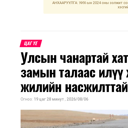
АНХААРУУЛГА: УИХ-ын 2024 оны ээлжит сон
хэсги
ЦАГ ҮЕ
Улсын чанартай хат
замын талаас илүү 
жилийн насжилттай
Огноо:
19 цаг 28 минут
,
2026/08/06