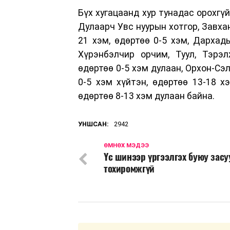
Бүх хугацаанд хур тунадас орохгүй
Дулаарч Увс нуурын хотгор, Завха
21 хэм, өдөртөө 0-5 хэм, Дархады
Хүрэнбэлчир орчим, Туул, Тэрэ
өдөртөө 0-5 хэм дулаан, Орхон-Сэ
0-5 хэм хүйтэн, өдөртөө 13-18 х
өдөртөө 8-13 хэм дулаан байна.
УНШСАН:
2942
ӨМНӨХ МЭДЭЭ
Үс шинээр үргээлгэх буюу зас
тохиромжгүй