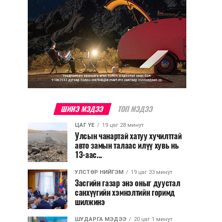
ШИНЭ МЭДЭЭ
ТОП МЭДЭЭ
ЦАГ ҮЕ
19 цаг 28 минут
Улсын чанартай хатуу хучилттай
авто замын талаас илүү хувь нь
13-аас...
УЛСТӨР НИЙГЭМ
19 цаг 33 минут
Засгийн газар энэ оныг дуустал
санхүүгийн хэмнэлтийн горимд
шилжинэ
ШУДАРГА МЭДЭЭ
20 цаг 1 минут