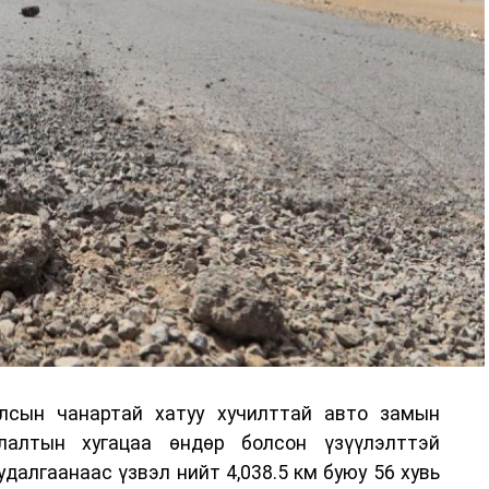
лсын чанартай хатуу хучилттай авто замын
лалтын хугацаа өндөр болсон үзүүлэлттэй
алгаанаас үзвэл нийт 4,038.5 км буюу 56 хувь