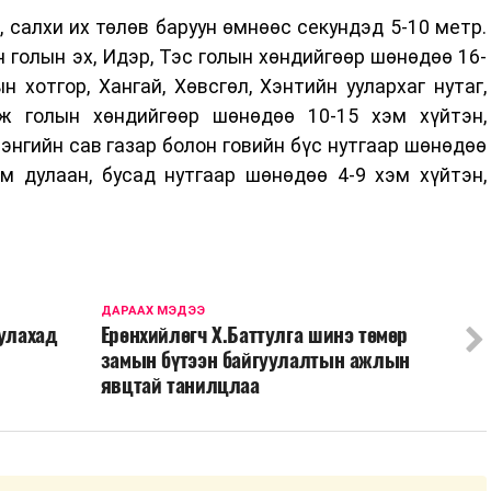
, салхи их төлөв баруун өмнөөс секундэд 5-10 метр.
н голын эх, Идэр, Тэс голын хөндийгөөр шөнөдөө 16-
н хотгор, Хангай, Хөвсгөл, Хэнтийн уулархаг нутаг,
лж голын хөндийгөөр шөнөдөө 10-15 хэм хүйтэн,
лэнгийн сав газар болон говийн бүс нутгаар шөнөдөө
эм дулаан, бусад нутгаар шөнөдөө 4-9 хэм хүйтэн,
ДАРААХ МЭДЭЭ
уулахад
Ерөнхийлөгч Х.Баттулга шинэ төмөр
замын бүтээн байгуулалтын ажлын
явцтай танилцлаа