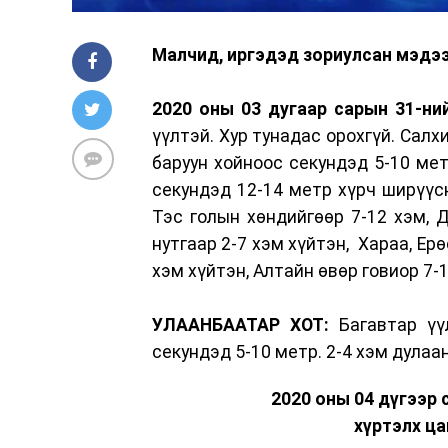
Малчид, иргэдэд зориулсан мэдээ
2020 оны 03 дугаар сарын 31-ний
үүлтэй. Хур тунадас орохгүй. Салх
баруун хойноос секундэд 5-10 мет
секундэд 12-14 метр хүрч ширүүсн
Тэс голын хөндийгөөр 7-12 хэм, Д
нутгаар 2-7 хэм хүйтэн, Хараа, Ер
хэм хүйтэн, Алтайн өвөр говиор 7-1
УЛААНБААТАР ХОТ:
Багавтар үүл
секундэд 5-10 метр. 2-4 хэм дулаа
2020 оны 04 дүгээр 
хүртэлх ца