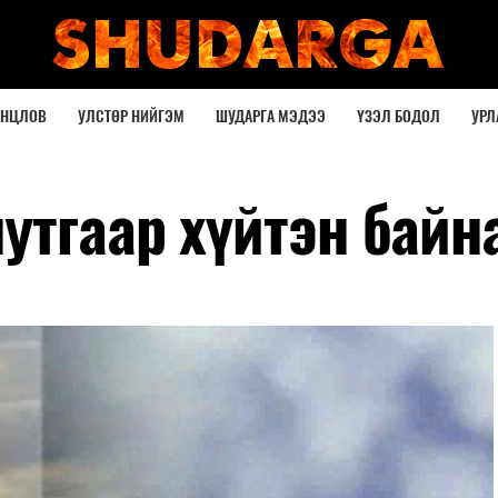
ОНЦЛОВ
УЛСТӨР НИЙГЭМ
ШУДАРГА МЭДЭЭ
ҮЗЭЛ БОДОЛ
УРЛ
утгаар хүйтэн байн