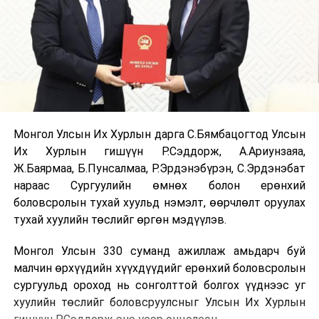
Монгол Улсын Их Хурлын дарга С.Бямбацогтод Улсын
Их Хурлын гишүүн Р.Сэддорж, А.Ариунзаяа,
Ж.Баярмаа, Б.Пунсалмаа, Р.Эрдэнэбүрэн, С.Эрдэнэбат
нараас Сургуулийн өмнөх болон ерөнхий
боловсролын тухай хуульд нэмэлт, өөрчлөлт оруулах
тухай хуулийн төслийг өргөн мэдүүлэв.
Монгол Улсын 330 суманд ажиллаж амьдарч буй
малчин өрхүүдийн хүүхдүүдийг ерөнхий боловсролын
сургуульд ороход нь сонголттой болгох үүднээс уг
хуулийн төслийг боловсруулсныг Улсын Их Хурлын