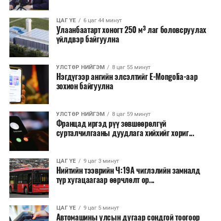
ЦАГ ҮЕ
6 цаг 44 минут
Улаанбаатарт хоногт 250 м³ лаг боловсруулах
үйлдвэр байгуулна
УЛСТӨР НИЙГЭМ
8 цаг 55 минут
Нэгдүгээр ангийн элсэлтийг E-Mongolia-аар
зохион байгуулна
УЛСТӨР НИЙГЭМ
8 цаг 59 минут
Францад иргэд рүү зөвшөөрөлгүй
сурталчилгааны дуудлага хийхийг хориг...
ЦАГ ҮЕ
9 цаг 3 минут
Нийтийн тээврийн Ч:19А чиглэлийн замналд
түр хугацаагаар өөрчлөлт ор...
ЦАГ ҮЕ
9 цаг 5 минут
Автомашины улсын дугаар сондгой тоогоор