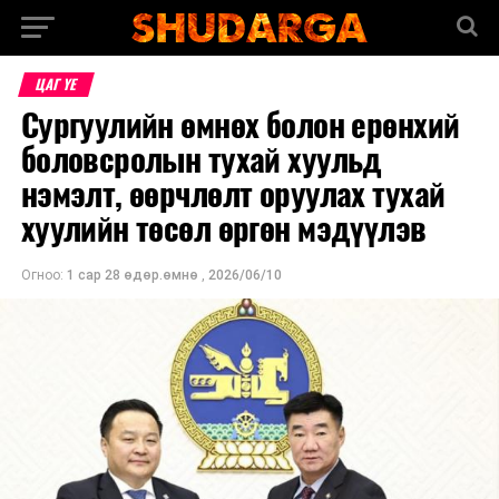
ЦАГ ҮЕ
Сургуулийн өмнөх болон ерөнхий
боловсролын тухай хуульд
нэмэлт, өөрчлөлт оруулах тухай
хуулийн төсөл өргөн мэдүүлэв
Огноо:
1 сар 28 өдөр.өмнө
,
2026/06/10