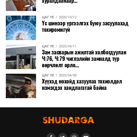
хуралдаанаар...
ЦАГ ҮЕ
2020/10/12
Үс шинээр үргээлгэх буюу засуулахад
тохиромжгүй
ЦАГ ҮЕ
2025/04/11
Зам засварын ажилтай холбогдуулан
Ч:76, Ч:79 чиглэлийн замналд түр
өөрчлөлт орло...
ЦАГ ҮЕ
2025/04/08
Хүүхэд нохойд хазуулах тохиолдол
нэмэгдэх хандлагатай байна