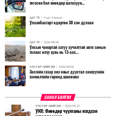
төгссөн бол өнөөдөр шатахуун...
ЦАГ ҮЕ
9 цаг 9 минут
Улаанбаатарт өдөртөө 30 хэм дулаан
ЦАГ ҮЕ
2026/08/06
Улсын чанартай хатуу хучилттай авто замын
талаас илүү хувь нь 13-аас...
УЛСТӨР НИЙГЭМ
2026/08/06
Засгийн газар энэ оныг дуустал санхүүгийн
хэмнэлтийн горимд шилжинэ
САНАЛ БОЛГОХ
УЛСТӨР НИЙГЭМ
2025/05/27
УИХ: Өнөөдөр чуулганы нэгдсэн