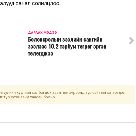
талууд санал солилцлоо.
ДАРААХ МЭДЭЭ
Боловсролын зээлийн сангийн
зээлээс 10.2 тэрбум төгрөг эргэн
төлөгджээ
гуулийн хуулийн холбогдох заалтын хүрээнд тус сайтын сэтгэгдэл
йг түр хугацаанд хаасан болно.