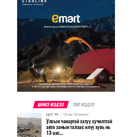
ШИНЭ МЭДЭЭ
ТОП МЭДЭЭ
ЦАГ ҮЕ
18 цаг 43 минут
Улсын чанартай хатуу хучилттай
авто замын талаас илүү хувь нь
13-аас...