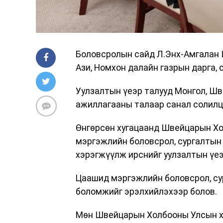
Боловсролын сайд Л.Энх-Амгалан
Ази, Номхон далайн газрын дарга, 
Уулзалтын үеэр талууд Монгол, 
ажиллагааны талаар санал солилц
Өнгөрсөн хугацаанд Швейцарын Хо
мэргэжлийн боловсрол, сургалтын
хэрэгжүүлж ирснийг уулзалтын үеэ
Цаашид мэргэжлийн боловсрол, су
боломжийг эрэлхийлэхээр болов.
Мөн Швейцарын Холбооны Улсын х