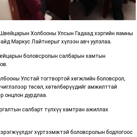
 Швейцарын Холбооны Улсын Гадаад хэргийн яамны
сайд Маркус Лайтнерыг хүлээн авч уулзлаа.
Швейцарын боловсролын салбарын хамтын
ов.
лбооны Улстай тогтвортой хөгжлийн боловсрол,
 чиглэлээр төсөл, хөтөлбөрүүдийг амжилттай
р онцлон дурдлаа.
ргалтын салбарт түлхүү хамтран ажиллах
эрэгжүүлдэг хүртээмжтэй боловсролын бодлогоос