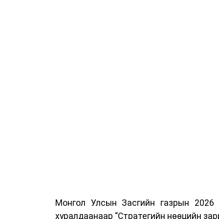
гаалийн албан татварыг 2027 оны хоёрд
Мөн газрын тосны бүтээгдэхүүн, шата
буулгах, гадаад вагонцистерний а
шаардлага хангасан зөвшөөрлийн 
нийлүүлэлтийн тогтвортой байдлыг ханг
Монгол Улсын Засгийн газрын 2026
хуралдаанаар “Стратегийн нөөцийн зар