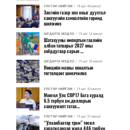
УЛСТӨР НИЙГЭМ
18 цаг 48 минут
Засгийн газар энэ оныг дуустал
санхүүгийн хэмнэлтийн горимд
шилжинэ
ШУДАРГА МЭДЭЭ
19 цаг 16 минут
Шатахууны импортын гаалийн
албан татварыг 2027 оны
хоёрдугаар сарын ...
ШУДАРГА МЭДЭЭ
19 цаг 26 минут
Нөөцийн махны хяналтын
тогтолцоог шинэчилнэ
УЛСТӨР НИЙГЭМ
19 цаг 32 минут
Монгол Улс COP17 бага хуралд
6.5 тэрбум ам.долларын
санхүүжилт татах...
УЛСТӨР НИЙГЭМ
19 цаг 37 минут
“Улаанбаатар трам” төсөл
хэрэгжсэнээр жилд 446 тэрбум