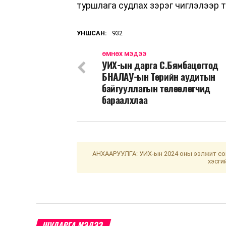
туршлага судлах зэрэг чиглэлээр 
УНШСАН:
932
ӨМНӨХ МЭДЭЭ
УИХ-ын дарга С.Бямбацогтод
БНАЛАУ-ын Төрийн аудитын
байгууллагын төлөөлөгчид
бараалхлаа
АНХААРУУЛГА: УИХ-ын 2024 оны ээлжит сон
хэсги
ШУДАРГА МЭДЭЭ