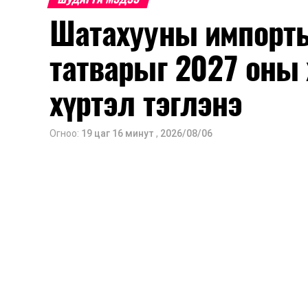
Шатахууны импорты
татварыг 2027 оны 
хүртэл тэглэнэ
Огноо:
19 цаг 16 минут
,
2026/08/06