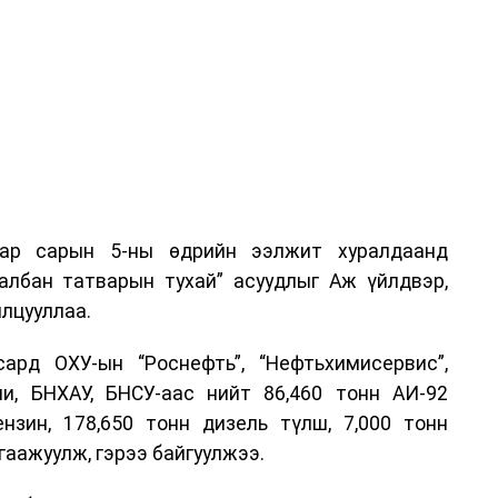
аар сарын 5-ны өдрийн ээлжит хуралдаанд
 албан татварын тухай” асуудлыг Аж үйлдвэр,
лцууллаа.
рд ОХУ-ын “Роснефть”, “Нефтьхимисервис”,
и, БНХАУ, БНСУ-аас нийт 86,460 тонн АИ-92
ензин, 178,650 тонн дизель түлш, 7,000 тонн
гаажуулж, гэрээ байгуулжээ.