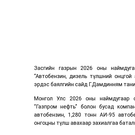
Засгийн газрын 2026 оны наймдуг
“Автобензин, дизель түлшний онцгой
эрдэс баялгийн сайд Г.Дамдинням тани
Монгол Улс 2026 оны наймдугаар са
“Газпром нефть” болон бусад компан
автобензин, 1,280 тонн АИ-95 автоб
онгоцны түлш авахаар захиалгаа батал