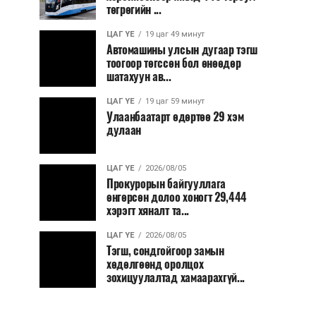
төгрөгийн ...
ЦАГ ҮЕ
19 цаг 49 минут
Автомашины улсын дугаар тэгш
тоогоор төгссөн бол өнөөдөр
шатахуун ав...
ЦАГ ҮЕ
19 цаг 59 минут
Улаанбаатарт өдөртөө 29 хэм
дулаан
ЦАГ ҮЕ
2026/08/05
Прокурорын байгууллага
өнгөрсөн долоо хоногт 29,444
хэрэгт хяналт та...
ЦАГ ҮЕ
2026/08/05
Тэгш, сондгойгоор замын
хөдөлгөөнд оролцох
зохицуулалтад хамаарахгүй...