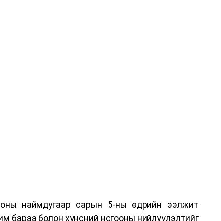
угаар сарын 1 хүртэл тэг хувиар тогтоолоо.
хууныг хилээр шуурхай нэвтрүүлэх, тээвэрлэх,
шиглалтын төлбөр, хураамжийг хөнгөвчлөх,
хүсэлтийг түргэн шийдвэрлэх, шатахууны
ахыг холбогдох сайд нарт үүрэг болголоо.
 оны наймдугаар сарын 5-ны өдрийн ээлжит
им бараа болон хүнсний ногооны нийлүүлэлтийг