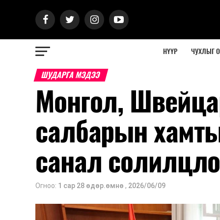
НҮҮР
ЧУХЛЫГ 
ШУДАРГА МЭДЭЭ
Монгол, Швейц
салбарын хамты
санал солилцло
Огноо:
1 сар 28 өдөр.өмнө
,
2026/06/09