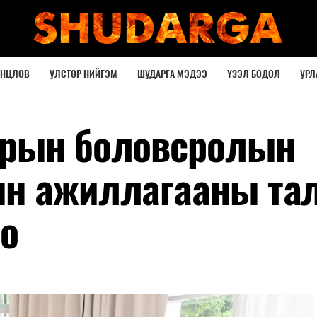
ОНЦЛОВ
УЛСТӨР НИЙГЭМ
ШУДАРГА МЭДЭЭ
ҮЗЭЛ БОДОЛ
УРЛ
арын боловсролын
н ажиллагааны та
о