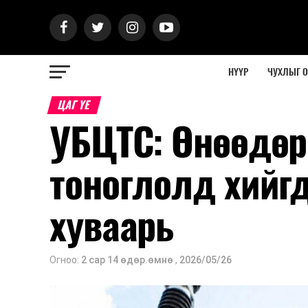
НҮҮР
ЧУХЛЫГ 
ЦАГ ҮЕ
УБЦТС: Өнөөдөр
тоноглолд хийг
хуваарь
Огноо:
2 сар 14 өдөр.өмнө
,
2026/05/26