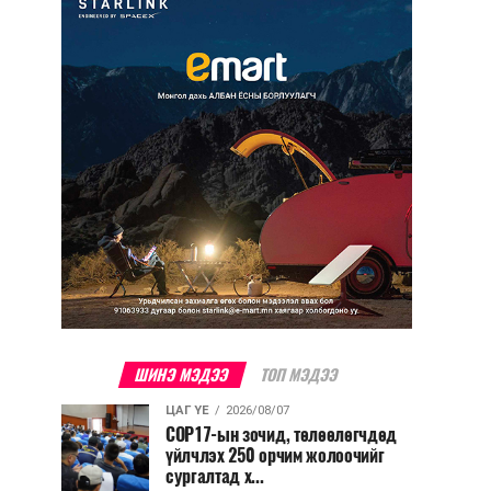
ШИНЭ МЭДЭЭ
ТОП МЭДЭЭ
ЦАГ ҮЕ
2026/08/07
COP17-ын зочид, төлөөлөгчдөд
үйлчлэх 250 орчим жолоочийг
сургалтад х...