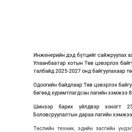
мэргэжил, арга зүйн зөвлөмж хүргэлээ.
Тухайлбал, Тээврийн цагдаагийн алб
байгуулалтын хэлтсийн ахлах мэргэж
замын хөдөлгөөний зохион байгуулал
хэмжээний үеэр жолооч нарын анхаара
Инженерийн дэд бүтцийг сайжруулах аж
Уг сургалт нь COP17-ын үеэр зочид,
Улаанбаатар хотын Төв цэвэрлэх байг
шуурхай, зохион байгуулалттай явуу
талбайд 2025-2027 онд байгуулахаар т
хариуцлагыг хэвшүүлэх бэлтгэл а
мэдээллээ.
Одоогийн байдлаар Төв цэвэрлэх байгу
бөгөөд хуримтлагдсан лагийн хэмжээ 84
Шинээр барих үйлдвэр хоногт 25
Боловсруулалтын дараа лагийн хэмжээг 
Төслийн техник, эдийн засгийн үндэ