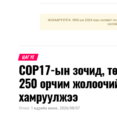
АНХААРУУЛГА: УИХ-ын 2024 оны ээлжит сон
хэсги
ЦАГ ҮЕ
COP17-ын зочид, т
250 орчим жолоочи
хамруулжээ
Огноо:
1 өдрийн өмнө
,
2026/08/07