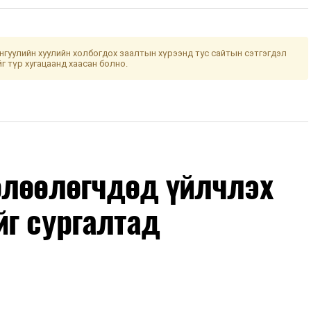
гуулийн хуулийн холбогдох заалтын хүрээнд тус сайтын сэтгэгдэл
йг түр хугацаанд хаасан болно.
өлөөлөгчдөд үйлчлэх
йг сургалтад