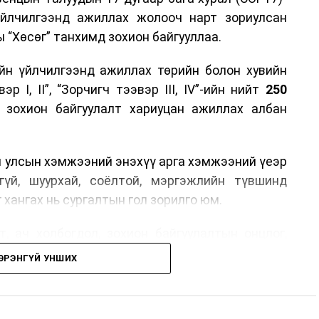
үйлчилгээнд ажиллах жолооч нарт зориулсан
 “Хөсөг” танхимд зохион байгууллаа.
йн үйлчилгээнд ажиллах төрийн болон хувийн
р I, II”, “Зорчигч тээвэр III, IV”-ийн нийт
250
н зохион байгуулалт хариуцан ажиллах албан
н улсын хэмжээний энэхүү арга хэмжээний үеэр
гүй, шуурхай, соёлтой, мэргэжлийн түвшинд
 хангах нь сургалтын гол зорилго юм.
, ач холбогдол, зохион байгуулалтын онцлог,
лчилгээний стандарт, жолооч нарын үүрэг
ЭРЭНГҮЙ УНШИХ
й соёл, ёс зүй, мэргэжлийн харилцааны талаар