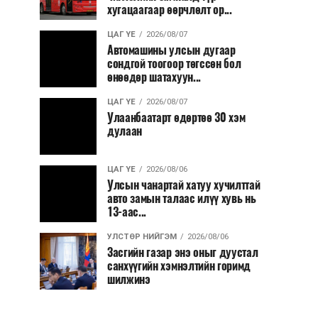
хугацаагаар өөрчлөлт ор...
ЦАГ ҮЕ
2026/08/07
Автомашины улсын дугаар
сондгой тоогоор төгссөн бол
өнөөдөр шатахуун...
ЦАГ ҮЕ
2026/08/07
Улаанбаатарт өдөртөө 30 хэм
дулаан
ЦАГ ҮЕ
2026/08/06
Улсын чанартай хатуу хучилттай
авто замын талаас илүү хувь нь
13-аас...
УЛСТӨР НИЙГЭМ
2026/08/06
Засгийн газар энэ оныг дуустал
санхүүгийн хэмнэлтийн горимд
шилжинэ