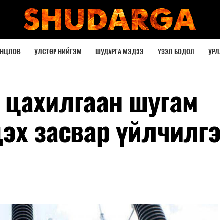
ОНЦЛОВ
УЛСТӨР НИЙГЭМ
ШУДАРГА МЭДЭЭ
ҮЗЭЛ БОДОЛ
УРЛ
 цахилгаан шугам
дэх засвар үйлчилг