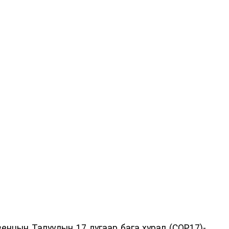
енцын Талуудын 17 дугаар бага хурал (COP17)-