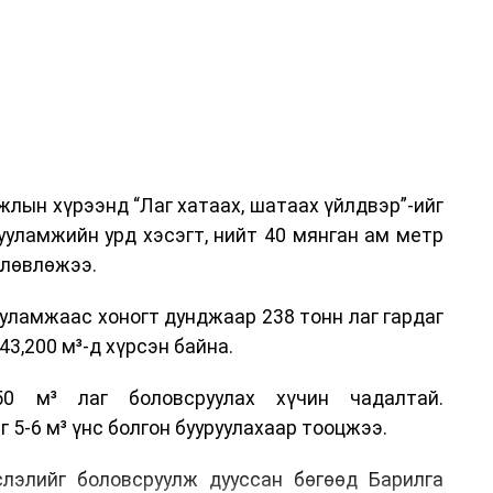
аны Зам тээврийн хяналт, төлөвлөлт, зохион
илтэн, цагдаагийн дэд хурандаа Т.Ганзориг
т, аюулгүй ажиллагаа болон олон улсын арга
х асуудлын талаар мэдээлэл өгсөн байна.
лын хүрээнд “Лаг хатаах, шатаах үйлдвэр”-ийг
 төлөөлөгчдийн тээврийн үйлчилгээг аюулгүй,
ууламжийн урд хэсэгт, нийт 40 мянган ам метр
лах, үйлчилгээний нэгдсэн стандарт, сахилга
өлөвлөжээ.
жлын нэг хэсэг гэж
Зам, тээврийн яамнаас
уламжаас хоногт дунджаар 238 тонн лаг гардаг
3,200 м³-д хүрсэн байна.
0 м³ лаг боловсруулах хүчин чадалтай.
5-6 м³ үнс болгон бууруулахаар тооцжээ.
слэлийг боловсруулж дууссан бөгөөд Барилга