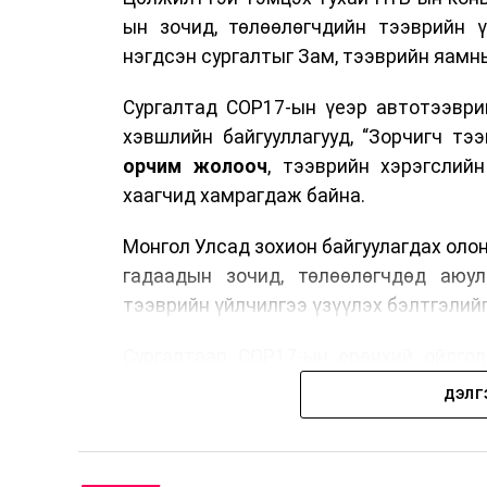
ын зочид, төлөөлөгчдийн тээврийн 
нэгдсэн сургалтыг Зам, тээврийн яамны
Сургалтад COP17-ын үеэр автотээври
хэвшлийн байгууллагууд, “Зорчигч тээвэ
орчим жолооч
, тээврийн хэрэгслий
хаагчид хамрагдаж байна.
Монгол Улсад зохион байгуулагдах оло
гадаадын зочид, төлөөлөгчдөд аюул
тээврийн үйлчилгээ үзүүлэх бэлтгэлийг
Сургалтаар COP17-ын ерөнхий ойлголт
зочид, төлөөлөгчдийн ангилал, үй
ДЭЛГ
хариуцлага, сахилга бат, үйлчилгээни
нэгдсэн мэдээлэл өгчээ.