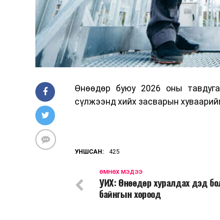
Өнөөдөр буюу 2026 оны тавдуга
сүлжээнд хийх засварын хуваарийг
УНШСАН:
425
ӨМНӨХ МЭДЭЭ
УИХ: Өнөөдөр хуралдах дэд бо
байнгын хороод