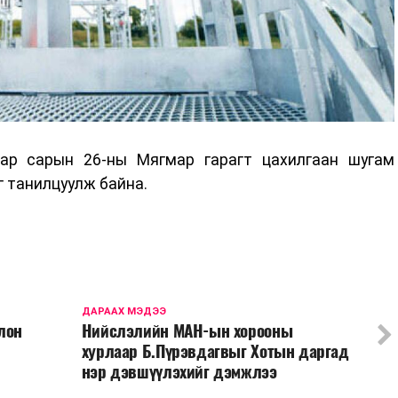
ар сарын 26-ны Мягмар гарагт цахилгаан шугам
 танилцуулж байна.
ДАРААХ МЭДЭЭ
лон
Нийслэлийн МАН-ын хорооны
хурлаар Б.Пүрэвдагвыг Хотын даргад
нэр дэвшүүлэхийг дэмжлээ