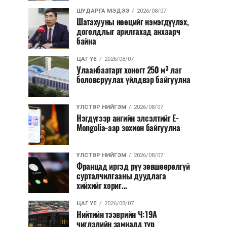
ШУДАРГА МЭДЭЭ
2026/08/07
Шатахууны нөөцийг нэмэгдүүлэх,
доголдлыг арилгахад анхаарч
байна
ЦАГ ҮЕ
2026/08/07
Улаанбаатарт хоногт 250 м³ лаг
боловсруулах үйлдвэр байгуулна
УЛСТӨР НИЙГЭМ
2026/08/07
Нэгдүгээр ангийн элсэлтийг E-
Mongolia-аар зохион байгуулна
УЛСТӨР НИЙГЭМ
2026/08/07
Францад иргэд рүү зөвшөөрөлгүй
сурталчилгааны дуудлага
хийхийг хориг...
ЦАГ ҮЕ
2026/08/07
Нийтийн тээврийн Ч:19А
чиглэлийн замналд түр