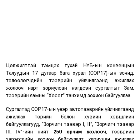
Цөлжилттэй тэмцэх тухай НҮБ-ын конвенцын
Талуудын 17 дугаар бага хурал (COP17)-ын зочид,
төлөөлөгчдийн тээврийн үйлчилгээнд ажиллах
жолооч нарт зориулсан нэгдсэн сургалтыг Зам,
тээврийн яамны “Хөсөг” танхимд зохион байгууллаа.
Сургалтад COP17-ын үеэр автотээврийн үйлчилгээнд
ажиллах төрийн болон хувийн хэвшлийн
байгууллагууд, “Зорчигч тээвэр I, II”, “Зорчигч тээвэр
III, IV”-ийн нийт
250 орчим жолооч
, тээврийн
хэрэгслийн зохион байгуулалт хариуцан ажиллах