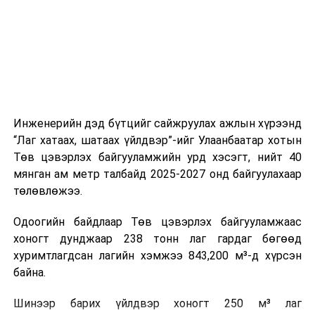
холбогдох байгууллагуудын уялдаа холбоо, аюулгүй
ажиллагааны чиглэлээр жолооч нарыг сургалт, арга
зүйгээр хангаж байна.
Мөн зам тээврийн осол, саатал болон бусад эрсдэл,
онцгой нөхцөл үүссэн үед авах арга хэмжээ, ачаалал
ихтэй нөхцөлд тайван, зөв, шуурхай шийдвэр гаргах,
Инженерийн дэд бүтцийг сайжруулах ажлын хүрээнд
өдөр тутмын ажлын бэлэн байдлыг хангах зэрэг
“Лаг хатаах, шатаах үйлдвэр”-ийг Улаанбаатар хотын
практик ур чадварыг сургалтын хөтөлбөрт тусгажээ.
Төв цэвэрлэх байгууламжийн урд хэсэгт, нийт 40
мянган ам метр талбайд 2025-2027 онд байгуулахаар
Сургалтыг танилцуулах лекц, асуулт-хариулт,
төлөвлөжээ.
жишээнд суурилсан сургалт, багаар ажиллах дасгал,
маршрут болон тээвэрлэлтийн урсгалын зураглалтай
Одоогийн байдлаар Төв цэвэрлэх байгууламжаас
танилцах, онцгой нөхцөлд ажиллах дадлага зэрэг
хоногт дунджаар 238 тонн лаг гардаг бөгөөд
онол, практик хосолсон хэлбэрээр зохион байгуулж
хуримтлагдсан лагийн хэмжээ 843,200 м³-д хүрсэн
байна.
байна.
Сургалтын үеэр COP17 олон улсын бага хурлыг
Шинээр барих үйлдвэр хоногт 250 м³ лаг
зохион байгуулах Үндэсний хорооны Ажлын алба,