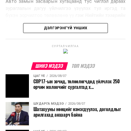
Авто замын засварын хугацаанд тус чиглэл дараах
Ийнхүү лаг хатаах, шатаах технологийг лагийн
зураглалын дагуу үйлчилгээ үзүүлэх тул иргэд та
эзлэхүүнийг бууруулахын зэрэгцээ эрчим хүч
бүхэн зорчилтоо төлөвлөнө үү
гэж Нийтийн тээврийн
үйлдвэрлэх, нөөцийг дахин ашиглах чиглэлээр олон
бодлогын газраас мэдээллээ.
улсад өргөн ашиглаж байна.
ДЭЛГЭРЭНГҮЙ УНШИХ
СУРТАЛЧИЛГАА
ШИНЭ МЭДЭЭ
ТОП МЭДЭЭ
ЦАГ ҮЕ
2026/08/07
COP17-ын зочид, төлөөлөгчдөд үйлчлэх 250
орчим жолоочийг сургалтад х...
ШУДАРГА МЭДЭЭ
2026/08/07
Шатахууны нөөцийг нэмэгдүүлэх, доголдлыг
арилгахад анхаарч байна