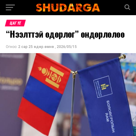
ЦАГ ҮЕ
“Нээлттэй өдөрлөг” өндөрлөлөө
Огноо:
2 сар 25 өдөр.өмнө
,
2026/05/15