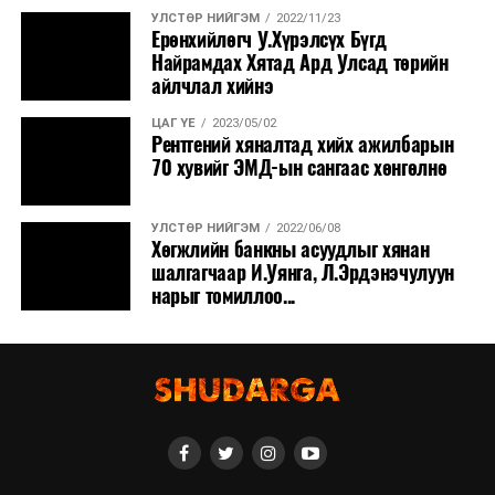
УЛСТӨР НИЙГЭМ
2022/11/23
Ерөнхийлөгч У.Хүрэлсүх Бүгд
Найрамдах Хятад Ард Улсад төрийн
айлчлал хийнэ
ЦАГ ҮЕ
2023/05/02
Рентгений хяналтад хийх ажилбарын
70 хувийг ЭМД-ын сангаас хөнгөлнө
УЛСТӨР НИЙГЭМ
2022/06/08
Хөгжлийн банкны асуудлыг хянан
шалгагчаар И.Уянга, Л.Эрдэнэчулуун
нарыг томиллоо...