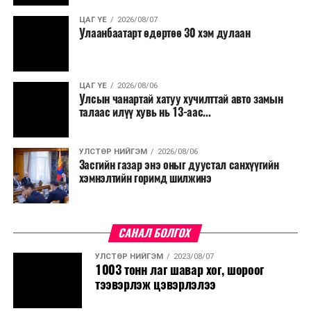
ЦАГ ҮЕ
2026/08/07
Улаанбаатарт өдөртөө 30 хэм дулаан
ЦАГ ҮЕ
2026/08/06
Улсын чанартай хатуу хучилттай авто замын
талаас илүү хувь нь 13-аас...
УЛСТӨР НИЙГЭМ
2026/08/06
Засгийн газар энэ оныг дуустал санхүүгийн
хэмнэлтийн горимд шилжинэ
САНАЛ БОЛГОХ
УЛСТӨР НИЙГЭМ
2023/08/07
1003 тонн лаг шавар хог, шороог
тээвэрлэж цэвэрлэлээ