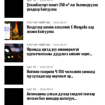
ЦАГ ҮЕ
2026/08/07
Улаанбаатарт хоногт 250 м³ лаг боловсруулах
үйлдвэр байгуулна
УЛСТӨР НИЙГЭМ
2026/08/07
Нэгдүгээр ангийн элсэлтийг E-Mongolia-аар
зохион байгуулна
УЛСТӨР НИЙГЭМ
2026/08/07
Францад иргэд рүү зөвшөөрөлгүй
сурталчилгааны дуудлага хийхийг хориг...
ЦАГ ҮЕ
2026/08/07
Нийтийн тээврийн Ч:19А чиглэлийн замналд
түр хугацаагаар өөрчлөлт ор...
ЦАГ ҮЕ
2026/08/07
Автомашины улсын дугаар сондгой тоогоор
төгссөн бол өнөөдөр шатахуун...