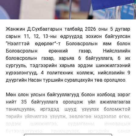
Жанжин Д.Сүхбаатарын талбайд 2026 оны 5 дугаар
сарын 11, 12, 13-ны өдрүүдэд зохион байгуулсан
“Нээлттэй өдөрлөг”-т Боловсролын яам болон
Боловсролын ерөнхий газар, Нийслэлийн
боловсролын газар, харьяа 6 байгууллага, 6 их
сургууль, тэдгээрийн харьяа эрдэм шинжилгээний
хүрээлэнгүүд, 4 политехник коллеж, нийслэлийн 9
дүүргийн Насан туршийн суралцахуйн төв оролцлоо.
Мөн олон улсын байгууллагууд болон холбоод зэрэг
нийт 35 байгууллага оролцож үйл ажиллагаагаа
танилцуулан, иргэдэд шууд үзүүлэх боломжтой
төрийн үйлчилгээ үзүүлж, зөвлөгөө мэдээлэл өгөх,
эрдэм шинжилгээ, судалгааны инновацын
бүтээгдэхүүнээ танилцуулах, иргэдийн санал