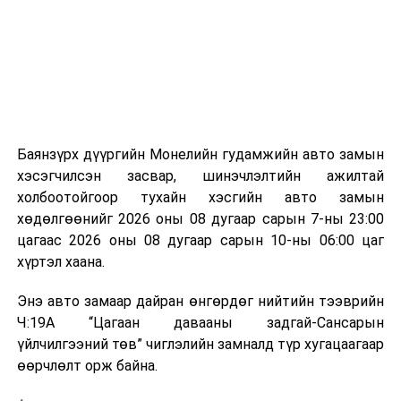
аргаар боловсруулж, эзлэхүүнийг эрс бууруулах
зориулалттай. Лагийг өндөр температурт шатааснаар
эзлэхүүн нь 90 хүртэл хувиар буурч, бактери, вирус
болон бусад өвчин үүсгэгч бичил биетнийг устгах
боломжтой.
Түүнчлэн шаталтын явцад үүсэх дулааныг цахилгаан
болон дулааны эрчим хүч үйлдвэрлэхэд ашиглаж
Баянзүрх дүүргийн Монелийн гудамжийн авто замын
болдог. Зарим технологийн хувьд шаталтын дараа
хэсэгчилсэн засвар, шинэчлэлтийн ажилтай
үлдэх үнснээс фосфор зэрэг ашигт эрдсийг сэргээн
холбоотойгоор тухайн хэсгийн авто замын
авах боломжтой аж.
хөдөлгөөнийг 2026 оны 08 дугаар сарын 7-ны 23:00
цагаас 2026 оны 08 дугаар сарын 10-ны 06:00 цаг
Япон, Герман, Швейцар, Нидерланд, Өмнөд Солонгос
хүртэл хаана.
зэрэг улс лаг хатаах, шатаах технологийг ашиглаж
байна. Тухайлбал, Германд лаг шатаах үйлдвэрээс
Энэ авто замаар дайран өнгөрдөг нийтийн тээврийн
гарсан үнснээс фосфор сэргээн авах технологи
Ч:19А “Цагаан давааны задгай-Сансарын
ашигладаг бол Нидерландад төвлөрсөн лаг
үйлчилгээний төв” чиглэлийн замналд түр хугацаагаар
боловсруулах үйлдвэрүүдээр дулаан, цахилгаан
өөрчлөлт орж байна.
эрчим хүч үйлдвэрлэдэг.