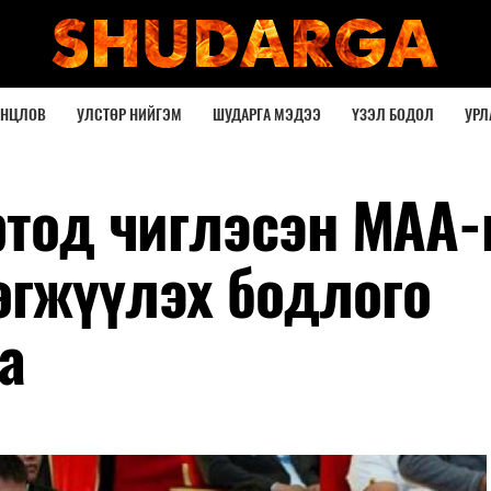
ОНЦЛОВ
УЛСТӨР НИЙГЭМ
ШУДАРГА МЭДЭЭ
ҮЗЭЛ БОДОЛ
УРЛ
ртод чиглэсэн МАА-
өгжүүлэх бодлого
а