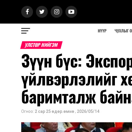
НҮҮР
ЧУХЛЫГ 
УЛСТӨР НИЙГЭМ
Зүүн бүс: Экспо
үйлвэрлэлийг х
баримталж байн
Огноо:
2 сар 25 өдөр.өмнө
,
2026/05/14