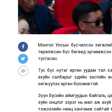
Монгол Улсын бүсчилсэн хөгжлий
төрөлжсөн бүс бөгөөд эрчимжсэн 
тусгасан.
Тус бүс нутаг өргөн уудам тал х
ахуйн салбарыг эдийн засгийн ө
хөгжүүлэх өргөн боломжтой.
Зүүн бүсийн аймгуудын байгаль, ца
зүйн онцлог зэрэг нь мал аж ахуй
тэжээлийн нөөц хангамж сайтай т