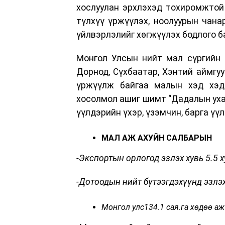
хослуулан эрхлэхэд тохиромжтой 
түлхүү үржүүлэх, ноолуурын чана
үйлвэрлэлийг хөгжүүлэх бодлого 
Монгол Улсын нийт мал сүргийн 14
Дорнод, Сүхбаатар, Хэнтий аймгуу
үржүүлж байгаа малын хэд хэдэ
хосолмол ашиг шимт “Дадалын уха
үүлдэрийн үхэр, үзэмчин, барга үү
МАЛ АЖ АХУЙН САЛБАРЫН
-Экспортын орлогод эзлэх хувь 5.5 х
-Дотоодын нийт бүтээгдэхүүнд эзлэх 
Монгол улс134.1 сая.га хөдөө аж