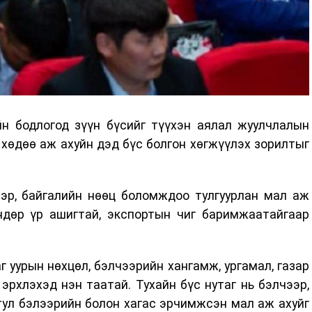
н бодлогод зүүн бүсийг түүхэн аялал жуулчлалын
хөдөө аж ахуйн дэд бүс болгон хөгжүүлэх зорилтыг
ээр, байгалийн нөөц боломждоо тулгуурлан мал аж
ндөр үр ашигтай, экспортын чиг баримжаатайгаар
г уурын нөхцөл, бэлчээрийн хангамж, ургамал, газар
 эрхлэхэд нэн таатай. Тухайн бүс нутаг нь бэлчээр,
ул бэлээрийн болон хагас эрчимжсэн мал аж ахуйг