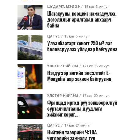
ШУДАРГА МЭДЭЭ
15 цаг 3 минут
Шатахууны нөөцийг нэмэгдүүлэх,
доголдлыг арилгахад анхаарч
байна
ЦАГ ҮЕ
15 цаг 5 минут
Улаанбаатарт хоногт 250 м³ лаг
боловсруулах үйлдвэр байгуулна
УЛСТӨР НИЙГЭМ
17 цаг 16 минут
Нэгдүгээр ангийн элсэлтийг E-
Mongolia-аар зохион байгуулна
УЛСТӨР НИЙГЭМ
17 цаг 20 минут
Францад иргэд рүү зөвшөөрөлгүй
сурталчилгааны дуудлага
хийхийг хориг...
ЦАГ ҮЕ
17 цаг 24 минут
Нийтийн тээврийн Ч:19А
чиглэлийн замналд түр