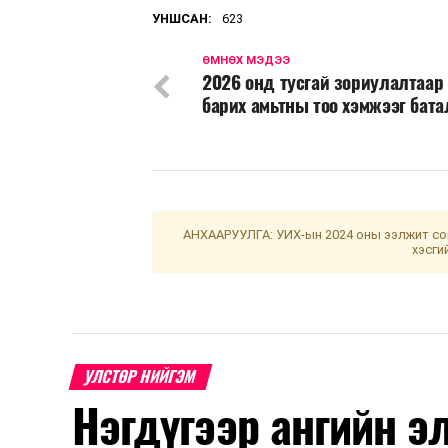
УНШСАН:
623
ӨМНӨХ МЭДЭЭ
2026 онд тусгай зориулалтаар 
барих амьтны тоо хэмжээг бат
АНХААРУУЛГА: УИХ-ын 2024 оны ээлжит сон
хэсги
УЛСТӨР НИЙГЭМ
Нэгдүгээр ангийн э