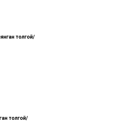
янган толгой
/
ган толгой
/