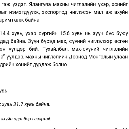
гэж үздэг. Ялангуяа махны чиглэлийн үхэр, хонийг
рыг нэмэгдүүлж, экспортод чиглэсэн мал аж ахуйн
баримталж байна.
.4 хувь, үхэр сүргийн 15.6 хувь нь зүүн бүс буюу
дад байна. Зүүн бүсэд мах, сүүний чиглэлээр өсгөн
н үүлдэр бий. Тухайлбал, мах-сүүний чиглэлийн
а” үүлдэр, махны чиглэлийн Дорнод Монголын улаан
лдрийн хонийг дурдаж болно.
увь
хувь 31.7 хувь байна.
 ахуйн эдэлбэр газартай.