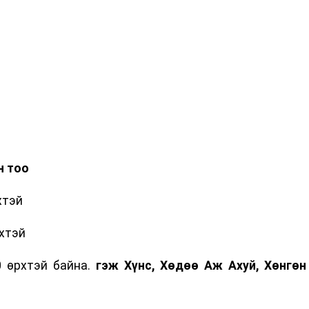
н тоо
хтэй
хтэй
өрхтэй байна.
гэж Хүнс, Хөдөө Аж Ахуй, Хөнгөн