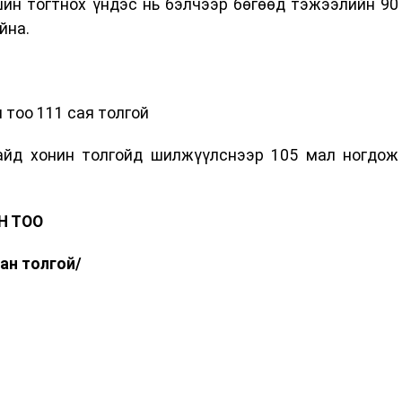
ин тогтнох үндэс нь бэлчээр бөгөөд тэжээлийн 90
йна.
тоо 111 сая толгой
байд хонин толгойд шилжүүлснээр 105 мал ногдож
Н ТОО
ан толгой
/