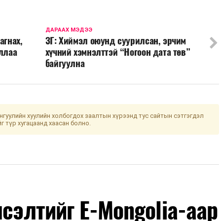
ДАРААХ МЭДЭЭ
агнах,
ЗГ: Хиймэл оюунд суурилсан, эрчим
аллаа
хүчний хэмнэлттэй “Ногоон дата төв”
байгуулна
гуулийн хуулийн холбогдох заалтын хүрээнд тус сайтын сэтгэгдэл
йг түр хугацаанд хаасан болно.
лсэлтийг E-Mongolia-аар