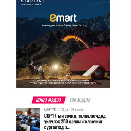
ШИНЭ МЭДЭЭ
ТОП МЭДЭЭ
ЦАГ ҮЕ
12 цаг 39 минут
COP17-ын зочид, төлөөлөгчдөд
үйлчлэх 250 орчим жолоочийг
сургалтад х...