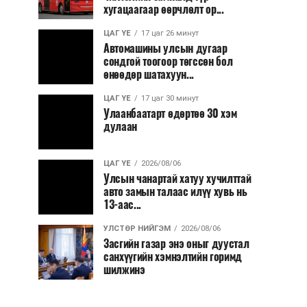
хугацаагаар өөрчлөлт ор...
ЦАГ ҮЕ
17 цаг 26 минут
Автомашины улсын дугаар
сондгой тоогоор төгссөн бол
өнөөдөр шатахуун...
ЦАГ ҮЕ
17 цаг 30 минут
Улаанбаатарт өдөртөө 30 хэм
дулаан
ЦАГ ҮЕ
2026/08/06
Улсын чанартай хатуу хучилттай
авто замын талаас илүү хувь нь
13-аас...
УЛСТӨР НИЙГЭМ
2026/08/06
Засгийн газар энэ оныг дуустал
санхүүгийн хэмнэлтийн горимд
шилжинэ