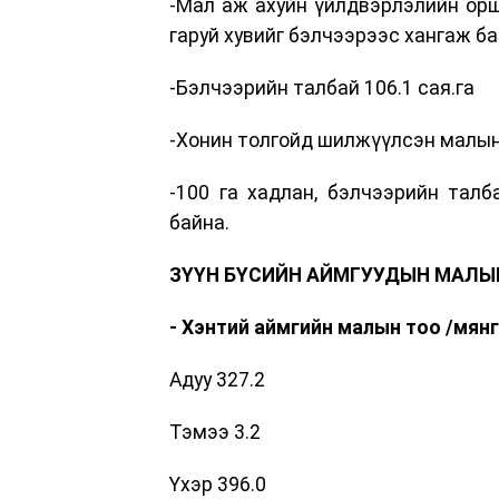
-Мал аж ахуйн үйлдвэрлэлийн орш
гаруй хувийг бэлчээрээс хангаж ба
-Бэлчээрийн талбай 106.1 сая.га
-Хонин толгойд шилжүүлсэн малын 
-100 га хадлан, бэлчээрийн тал
байна.
ЗҮҮН БҮСИЙН АЙМГУУДЫН МАЛЫ
- Хэнтий аймгийн малын тоо
/
мянг
Адуу 327.2
Тэмээ 3.2
Үхэр 396.0