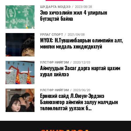
ШУДАРГА МЭДЭЭ
2023/08/28
Энэ хичээлийн жил 4 улирлын
бүтэцтэй байна
УРЛАГ СПОРТ
2021/04/08
МҮОХ: Н.Түвшинбаярын олимпийн алт,
мөнгөн медаль хөндөгдөхгүй
УЛСТӨР НИЙГЭМ
2020/12/03
Аймгуудын Засаг дарга нартай цахим
хурал хийлээ
УЛСТӨР НИЙГЭМ
2023/06/20
Ерөнхий сайд Л.Оюун-Эрдэнэ
Баянхонгор аймгийн залуу малчдын
төлөөлөлтэй уулзаж б...