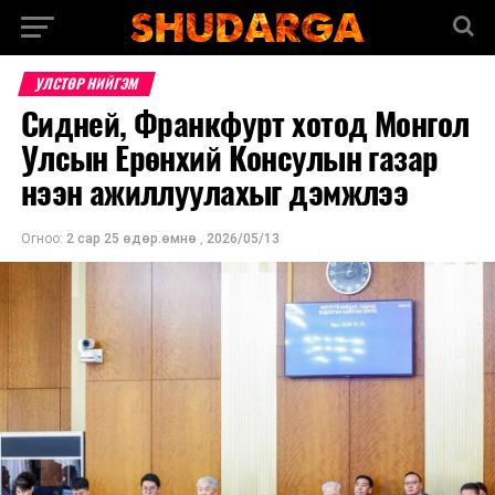
УЛСТӨР НИЙГЭМ
Сидней, Франкфурт хотод Монгол
Улсын Ерөнхий Консулын газар
нээн ажиллуулахыг дэмжлээ
Огноо:
2 сар 25 өдөр.өмнө
,
2026/05/13