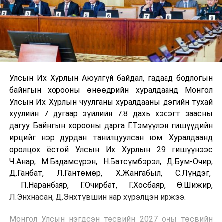
Улсын Их Хурлын Аюулгүй байдал, гадаад бодлогын
байнгын хорооны өнөөдрийн хуралдаанд Монгол
Улсын Их Хурлын чуулганы хуралдааны дэгийн тухай
хуулийн 7 дугаар зүйлийн 7.8 дахь хэсэгт заасны
дагуу Байнгын хорооны дарга Г.Тэмүүлэн гишүүдийн
ирцийг нэр дурдан танилцуулсан юм. Хуралдаанд
оролцох ёстой Улсын Их Хурлын 29 гишүүнээс
Ч.Анар, М.Бадамсүрэн, Н.Батсүмбэрэл, Д.Бум-Очир,
Д.Ганбат, Л.Гантөмөр, Х.Жангабыл, С.Лүндэг,
П.Наранбаяр, Г.Очирбат, Г.Хосбаяр, Ө.Шижир,
Л.Энхнасан, Д.Энхтүвшин нар хүрэлцэн иржээ.
Монгол Улсын нэгдсэн төсвийн 2027 оны төсвийн