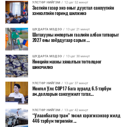
УЛСТӨР НИЙГЭМ
12 цаг 52 минут
Засгийн газарт хүргүүлэхээр тогтов.
Засгийн газар энэ оныг дуустал санхүүгийн
“Улаанбаатар трам” төсөл хэрэгжиж, авто замын
хэмнэлтийн горимд шилжинэ
ачаалал буурснаар трассын дагуух автомашинуудын
УНШСАН:
507
шатахууны хэмнэлт жилд 446 тэрбум төгрөгт хүрэх
ШУДАРГА МЭДЭЭ
13 цаг 21 минут
ДАРААХ МЭДЭЭ
боломжтой гэсэн тооцоог техник, эдийн засгийн
Шатахууны импортын гаалийн албан татварыг
Сэргээгдэх эрчим хүчний салбарт сонгон шалгаруулалт
үндэслэлд тусгажээ.
2027 оны хоёрдугаар сарын ...
зарлалаа
Төсөл хэрэгжсэнээр иргэдийн зорчих хугацаа
ӨМНӨХ МЭДЭЭ
Улаанбаатарт шөнөдөө 18 хэм дулаан
ШУДАРГА МЭДЭЭ
13 цаг 30 минут
богиносож, түгжрэлээс үүдэлтэй эдийн засгийн
Нөөцийн махны хяналтын тогтолцоог
алдагдал буурахын зэрэгцээ аюулгүй, найдвартай,
шинэчилнэ
тав тухтай, хүртээмжтэй нийтийн тээврийн шинэ
тогтолцоо бүрдэх ач холбогдолтой юм.
УЛСТӨР НИЙГЭМ
13 цаг 37 минут
Монгол Улс COP17 бага хуралд 6.5 тэрбум
ам.долларын санхүүжилт татах...
УЛСТӨР НИЙГЭМ
13 цаг 42 минут
“Улаанбаатар трам” төсөл хэрэгжсэнээр жилд
446 тэрбум төгрөгийн ...