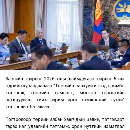
ирүүлсэн бол Аюулгүй байдал, гадаад бодлогын
байнгын хороо 7 хоногийн дотор хуралдаанаараа
хэлэлцэж санал, дүгнэлт гаргах дэгтэй. Энэ сарын
06-ны өдөр Засгийн газраас уг саналыг ирүүлсэн
болохыг Г.Тэмүүлэн дарга хуралдаанд танилцуулав.
Улсын Их Хурлын гишүүн, Засгийн газрын гишүүн,
Гадаад харилцааны сайд Б.Батцэцэг хуралдаанд
холбогдох танилцуулгыг хийлээ. Монгол Улсын
Засгийн газрын 2024-2028 оны үйл ажиллагааны
хөтөлбөрт тусгагдсан зорилтын хүрээнд дээрх хоёр
Засгийн газрын 2026 оны наймдугаар сарын 5-ны
хотод Монгол Улсын Ерөнхий консулын газар нээн
өдрийн хуралдаанаар “Төсвийн санхүүжилтэд эрэмбэ
ажиллуулах асуудлаар холбогдох судалгааг хийжээ.
тогтоож, төсвийн хэмнэлт, мөнгөн хөрөнгийн
Засгийн газар энэ оны 03 дугаар сарын 25-ны өдрийн
зохицуулалт хийх зарим арга хэмжээний тухай”
хуралдаанаар уг саналыг хэлэлцэн дэмжсэн бөгөөд
тогтоолыг баталлаа.
холбогдох зардлыг Гадаад харилцааны яамны
батлагдсан төсвийн багцад багтаан санхүүжүүлэхээр
Тогтоолоор төрийн албан хаагчдын цалин, тэтгэвэрт
тусгажээ.
гарах нэг удаагийн тэтгэмж, орон нутгийн нэмэгдэл