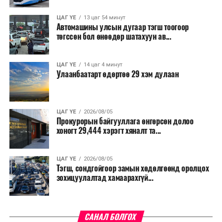
ЦАГ ҮЕ
13 цаг 54 минут
Автомашины улсын дугаар тэгш тоогоор
төгссөн бол өнөөдөр шатахуун ав...
ЦАГ ҮЕ
14 цаг 4 минут
Улаанбаатарт өдөртөө 29 хэм дулаан
ЦАГ ҮЕ
2026/08/05
Прокурорын байгууллага өнгөрсөн долоо
хоногт 29,444 хэрэгт хяналт та...
ЦАГ ҮЕ
2026/08/05
Тэгш, сондгойгоор замын хөдөлгөөнд оролцох
зохицуулалтад хамаарахгүй...
САНАЛ БОЛГОХ