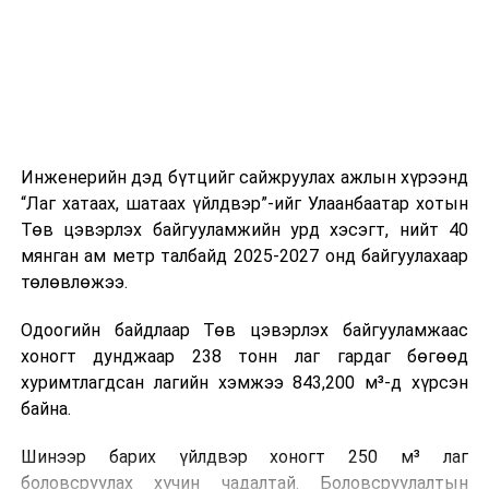
холбогдох байгууллагуудын уялдаа холбоо, аюулгүй
ажиллагааны чиглэлээр жолооч нарыг сургалт, арга
зүйгээр хангаж байна.
Мөн зам тээврийн осол, саатал болон бусад эрсдэл,
онцгой нөхцөл үүссэн үед авах арга хэмжээ, ачаалал
ихтэй нөхцөлд тайван, зөв, шуурхай шийдвэр гаргах,
Инженерийн дэд бүтцийг сайжруулах ажлын хүрээнд
өдөр тутмын ажлын бэлэн байдлыг хангах зэрэг
“Лаг хатаах, шатаах үйлдвэр”-ийг Улаанбаатар хотын
практик ур чадварыг сургалтын хөтөлбөрт тусгажээ.
Төв цэвэрлэх байгууламжийн урд хэсэгт, нийт 40
мянган ам метр талбайд 2025-2027 онд байгуулахаар
Сургалтыг танилцуулах лекц, асуулт-хариулт,
төлөвлөжээ.
жишээнд суурилсан сургалт, багаар ажиллах дасгал,
маршрут болон тээвэрлэлтийн урсгалын зураглалтай
Одоогийн байдлаар Төв цэвэрлэх байгууламжаас
танилцах, онцгой нөхцөлд ажиллах дадлага зэрэг
хоногт дунджаар 238 тонн лаг гардаг бөгөөд
онол, практик хосолсон хэлбэрээр зохион байгуулж
хуримтлагдсан лагийн хэмжээ 843,200 м³-д хүрсэн
байна.
байна.
Сургалтын үеэр COP17 олон улсын бага хурлыг
Шинээр барих үйлдвэр хоногт 250 м³ лаг
зохион байгуулах Үндэсний хорооны Ажлын алба,
боловсруулах хүчин чадалтай. Боловсруулалтын