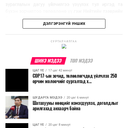
Ийнхүү лаг хатаах, шатаах технологийг лагийн
зураглалын дагуу үйлчилгээ үзүүлэх тул иргэд та
эзлэхүүнийг бууруулахын зэрэгцээ эрчим хүч
бүхэн зорчилтоо төлөвлөнө үү
гэж Нийтийн тээврийн
үйлдвэрлэх, нөөцийг дахин ашиглах чиглэлээр олон
бодлогын газраас мэдээллээ.
улсад өргөн ашиглаж байна.
ДЭЛГЭРЭНГҮЙ УНШИХ
СУРТАЛЧИЛГАА
ШИНЭ МЭДЭЭ
ТОП МЭДЭЭ
ЦАГ ҮЕ
17 цаг 42 минут
COP17-ын зочид, төлөөлөгчдөд үйлчлэх 250
орчим жолоочийг сургалтад х...
ШУДАРГА МЭДЭЭ
20 цаг 6 минут
Шатахууны нөөцийг нэмэгдүүлэх, доголдлыг
арилгахад анхаарч байна
ЦАГ ҮЕ
20 цаг 8 минут