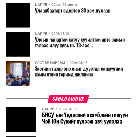
ЦАГ ҮЕ
22 цаг 33 минут
Улаанбаатарт өдөртөө 30 хэм дулаан
ЦАГ ҮЕ
2026/08/06
Улсын чанартай хатуу хучилттай авто замын
талаас илүү хувь нь 13-аас...
УЛСТӨР НИЙГЭМ
2026/08/06
Засгийн газар энэ оныг дуустал санхүүгийн
хэмнэлтийн горимд шилжинэ
САНАЛ БОЛГОХ
ЦАГ ҮЕ
2023/01/18
БНСУ-ын Үндэсний асамблейн гишүүн
Чой Юн Сүкийг хүлээж авч уулзлаа