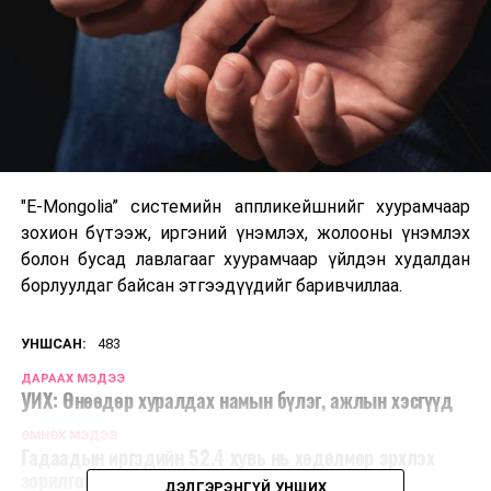
"E-Mongolia” системийн аппликейшнийг хуурамчаар
зохион бүтээж, иргэний үнэмлэх, жолооны үнэмлэх
болон бусад лавлагааг хуурамчаар үйлдэн худалдан
борлуулдаг байсан этгээдүүдийг баривчиллаа.
УНШСАН:
483
ДАРААХ МЭДЭЭ
УИХ: Өнөөдөр хуралдах намын бүлэг, ажлын хэсгүүд
ӨМНӨХ МЭДЭЭ
Гадаадын иргэдийн 52.4 хувь нь хөдөлмөр эрхлэх
зорилгоор оршин сууж байна
ДЭЛГЭРЭНГҮЙ УНШИХ