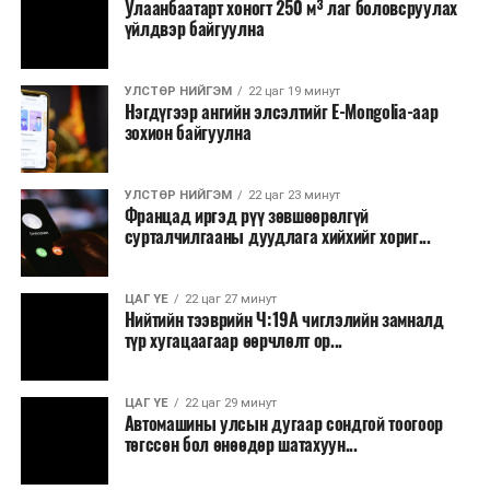
Улаанбаатарт хоногт 250 м³ лаг боловсруулах
үйлдвэр байгуулна
УЛСТӨР НИЙГЭМ
22 цаг 19 минут
Нэгдүгээр ангийн элсэлтийг E-Mongolia-аар
зохион байгуулна
УЛСТӨР НИЙГЭМ
22 цаг 23 минут
Францад иргэд рүү зөвшөөрөлгүй
сурталчилгааны дуудлага хийхийг хориг...
ЦАГ ҮЕ
22 цаг 27 минут
Нийтийн тээврийн Ч:19А чиглэлийн замналд
түр хугацаагаар өөрчлөлт ор...
ЦАГ ҮЕ
22 цаг 29 минут
Автомашины улсын дугаар сондгой тоогоор
төгссөн бол өнөөдөр шатахуун...