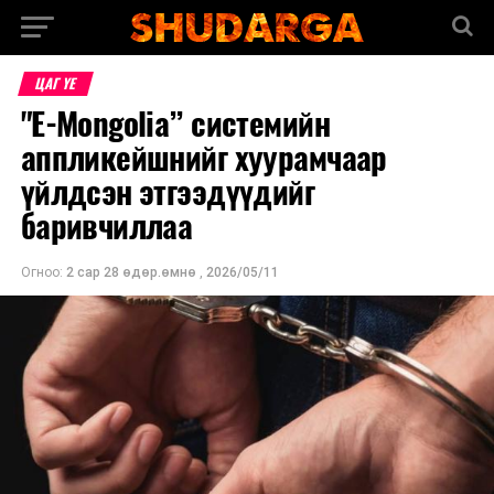
ЦАГ ҮЕ
"E-Mongolia” системийн
аппликейшнийг хуурамчаар
үйлдсэн этгээдүүдийг
баривчиллаа
Огноо:
2 сар 28 өдөр.өмнө
,
2026/05/11