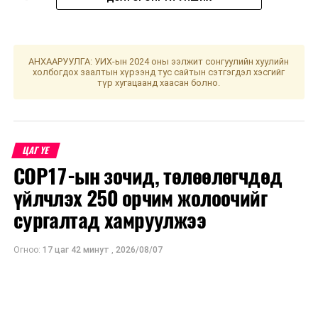
АНХААРУУЛГА: УИХ-ын 2024 оны ээлжит сонгуулийн хуулийн
холбогдох заалтын хүрээнд тус сайтын сэтгэгдэл хэсгийг
түр хугацаанд хаасан болно.
ЦАГ ҮЕ
COP17-ын зочид, төлөөлөгчдөд
үйлчлэх 250 орчим жолоочийг
сургалтад хамруулжээ
Огноо:
17 цаг 42 минут
,
2026/08/07