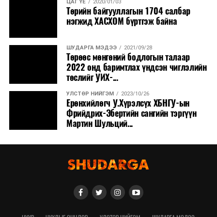
ЦАГ ҮЕ
2020/01/03
Төрийн байгууллагын 1704 салбар
нэгжид ХАСХОМ бүртгэж байна
ШУДАРГА МЭДЭЭ
2021/09/28
Төрөөс мөнгөний бодлогын талаар
2022 онд баримтлах үндсэн чиглэлийн
төслийг УИХ-...
УЛСТӨР НИЙГЭМ
2023/10/26
Ерөнхийлөгч У.Хүрэлсүх ХБНГУ-ын
Фрийдрих-Эбертийн сангийн тэргүүн
Мартин Шульций...