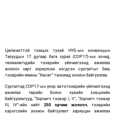
Цөлжилттэй тэмцэх тухай НҮБ-ын конвенцын
Талуудын 17 дугаар бага хурал (COP17)-ын зочид,
төлөөлөгчдийн тээврийн үйлчилгээнд ажиллах
жолооч нарт зориулсан нэгдсэн сургалтыг Зам,
тээврийн яамны “Хөсөг” танхимд зохион байгууллаа.
Сургалтад COP17-ын үеэр автотээврийн үйлчилгээнд
ажиллах төрийн болон хувийн хэвшлийн
байгууллагууд, “Зорчигч тээвэр I, II”, “Зорчигч тээвэр
III, IV”-ийн нийт
250 орчим жолооч
, тээврийн
хэрэгслийн зохион байгуулалт хариуцан ажиллах