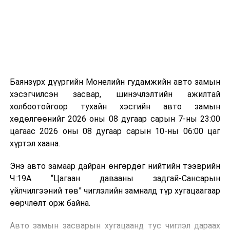
зориулалттай. Лагийг өндөр температурт шатааснаар
эзлэхүүн нь 90 хүртэл хувиар буурч, бактери, вирус
болон бусад өвчин үүсгэгч бичил биетнийг устгах
боломжтой.
Түүнчлэн шаталтын явцад үүсэх дулааныг цахилгаан
болон дулааны эрчим хүч үйлдвэрлэхэд ашиглаж
Баянзүрх дүүргийн Монелийн гудамжийн авто замын
болдог. Зарим технологийн хувьд шаталтын дараа
хэсэгчилсэн засвар, шинэчлэлтийн ажилтай
үлдэх үнснээс фосфор зэрэг ашигт эрдсийг сэргээн
холбоотойгоор тухайн хэсгийн авто замын
авах боломжтой аж.
хөдөлгөөнийг 2026 оны 08 дугаар сарын 7-ны 23:00
цагаас 2026 оны 08 дугаар сарын 10-ны 06:00 цаг
Япон, Герман, Швейцар, Нидерланд, Өмнөд Солонгос
хүртэл хаана.
зэрэг улс лаг хатаах, шатаах технологийг ашиглаж
байна. Тухайлбал, Германд лаг шатаах үйлдвэрээс
Энэ авто замаар дайран өнгөрдөг нийтийн тээврийн
гарсан үнснээс фосфор сэргээн авах технологи
Ч:19А “Цагаан давааны задгай-Сансарын
ашигладаг бол Нидерландад төвлөрсөн лаг
үйлчилгээний төв” чиглэлийн замналд түр хугацаагаар
боловсруулах үйлдвэрүүдээр дулаан, цахилгаан
өөрчлөлт орж байна.
эрчим хүч үйлдвэрлэдэг.
Авто замын засварын хугацаанд тус чиглэл дараах