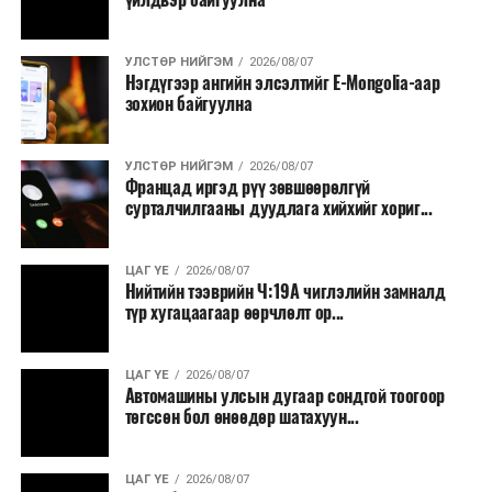
УЛСТӨР НИЙГЭМ
2026/08/07
Нэгдүгээр ангийн элсэлтийг E-Mongolia-аар
зохион байгуулна
УЛСТӨР НИЙГЭМ
2026/08/07
Францад иргэд рүү зөвшөөрөлгүй
сурталчилгааны дуудлага хийхийг хориг...
ЦАГ ҮЕ
2026/08/07
Нийтийн тээврийн Ч:19А чиглэлийн замналд
түр хугацаагаар өөрчлөлт ор...
ЦАГ ҮЕ
2026/08/07
Автомашины улсын дугаар сондгой тоогоор
төгссөн бол өнөөдөр шатахуун...
ЦАГ ҮЕ
2026/08/07