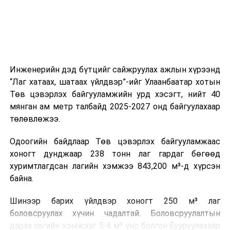
ажиллагааны чиглэлээр жолооч нарыг сургалт, арга
зүйгээр хангаж байна.
Мөн зам тээврийн осол, саатал болон бусад эрсдэл,
онцгой нөхцөл үүссэн үед авах арга хэмжээ, ачаалал
ихтэй нөхцөлд тайван, зөв, шуурхай шийдвэр гаргах,
Инженерийн дэд бүтцийг сайжруулах ажлын хүрээнд
өдөр тутмын ажлын бэлэн байдлыг хангах зэрэг
“Лаг хатаах, шатаах үйлдвэр”-ийг Улаанбаатар хотын
практик ур чадварыг сургалтын хөтөлбөрт тусгажээ.
Төв цэвэрлэх байгууламжийн урд хэсэгт, нийт 40
мянган ам метр талбайд 2025-2027 онд байгуулахаар
Сургалтыг танилцуулах лекц, асуулт-хариулт,
төлөвлөжээ.
жишээнд суурилсан сургалт, багаар ажиллах дасгал,
маршрут болон тээвэрлэлтийн урсгалын зураглалтай
Одоогийн байдлаар Төв цэвэрлэх байгууламжаас
танилцах, онцгой нөхцөлд ажиллах дадлага зэрэг
хоногт дунджаар 238 тонн лаг гардаг бөгөөд
онол, практик хосолсон хэлбэрээр зохион байгуулж
хуримтлагдсан лагийн хэмжээ 843,200 м³-д хүрсэн
байна.
байна.
Сургалтын үеэр COP17 олон улсын бага хурлыг
Шинээр барих үйлдвэр хоногт 250 м³ лаг
зохион байгуулах Үндэсний хорооны Ажлын алба,
боловсруулах хүчин чадалтай. Боловсруулалтын
Нийслэлийн тээврийн газар, Автотээврийн үндэсний
дараа лагийн хэмжээг 5-6 м³ үнс болгон бууруулахаар
төв болон Тээврийн цагдаагийн албаны холбогдох