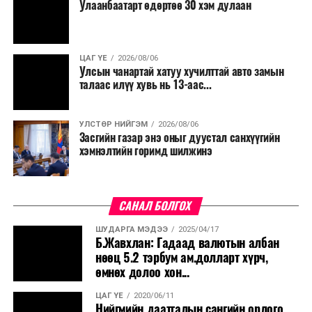
Улаанбаатарт өдөртөө 30 хэм дулаан
ЦАГ ҮЕ
2026/08/06
Улсын чанартай хатуу хучилттай авто замын
талаас илүү хувь нь 13-аас...
УЛСТӨР НИЙГЭМ
2026/08/06
Засгийн газар энэ оныг дуустал санхүүгийн
хэмнэлтийн горимд шилжинэ
САНАЛ БОЛГОХ
ШУДАРГА МЭДЭЭ
2025/04/17
Б.Жавхлан: Гадаад валютын албан
нөөц 5.2 тэрбум ам.долларт хүрч,
өмнөх долоо хон...
ЦАГ ҮЕ
2020/06/11
Нийгмийн даатгалын сангийн орлого