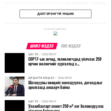
эзлэхүүнийг бууруулахын зэрэгцээ эрчим хүч
бүхэн зорчилтоо төлөвлөнө үү
гэж Нийтийн тээврийн
үйлдвэрлэх, нөөцийг дахин ашиглах чиглэлээр олон
бодлогын газраас мэдээллээ.
улсад өргөн ашиглаж байна.
ДЭЛГЭРЭНГҮЙ УНШИХ
СУРТАЛЧИЛГАА
ШИНЭ МЭДЭЭ
ТОП МЭДЭЭ
ЦАГ ҮЕ
2026/08/07
COP17-ын зочид, төлөөлөгчдөд үйлчлэх 250
орчим жолоочийг сургалтад х...
ШУДАРГА МЭДЭЭ
2026/08/07
Шатахууны нөөцийг нэмэгдүүлэх, доголдлыг
арилгахад анхаарч байна
ЦАГ ҮЕ
2026/08/07
Улаанбаатарт хоногт 250 м³ лаг боловсруулах
үйлдвэр байгуулна