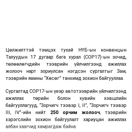
Цөлжилттэй тэмцэх тухай НҮБ-ын конвенцын
Талуудын 17 дугаар бага хурал (COP17)-ын зочид,
төлөөлөгчдийн тээврийн үйлчилгээнд ажиллах
жолооч нарт зориулсан нэгдсэн сургалтыг Зам,
тээврийн яамны “Хөсөг” танхимд зохион байгууллаа.
Сургалтад COP17-ын үеэр автотээврийн үйлчилгээнд
ажиллах төрийн болон хувийн хэвшлийн
байгууллагууд, “Зорчигч тээвэр I, II”, “Зорчигч тээвэр
III, IV”-ийн нийт
250 орчим жолооч
, тээврийн
хэрэгслийн зохион байгуулалт хариуцан ажиллах
албан хаагчид хамрагдаж байна.