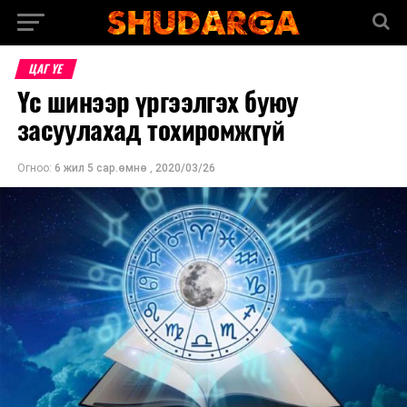
ЦАГ ҮЕ
Үс шинээр үргээлгэх буюу
засуулахад тохиромжгүй
Огноо:
6 жил 5 сар.өмнө
,
2020/03/26