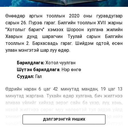
Өнөөдөр аргын тооллын 2020 оны гуравдугаар
сарын 26. Пүрэв гараг. Билгийн тооллын XVII жарны
"Хотолыг баригч" хэмээх Шороон хулгана жилийн
Хаврын дунд шарагчин Туулай сарын Билгийн
тооллын 2. Бархасвадь гараг. Шийдэм одтой, есөн
улаан мэнгэтэй шар луу өдөр.
Барилдлага:
Хотол чуулган
Шүтэн барилдлага
: Нэр өнгө
Суудал:
Гал
Өдрийн наран 6 цаг 42 минутад мандан, 19 цаг 13
минутад жаргана. Тухайн өдөр хулгана, бич жилтнээ
аливаа үйлийг хийхэд эерэг сайн ба үхэр, луу, хонь,
нохой жилтнээ сөрөг муу нөлөөтэй тул элдэв үйлд
хянамгай хандаж, биеэ энхрийлүүштэй. Эл өдөр найз
ДЭЛГЭРЭНГҮЙ УНШИХ
нөхдийг түшиж элдэв үйлийг түргэн бүтээх, бүтээл