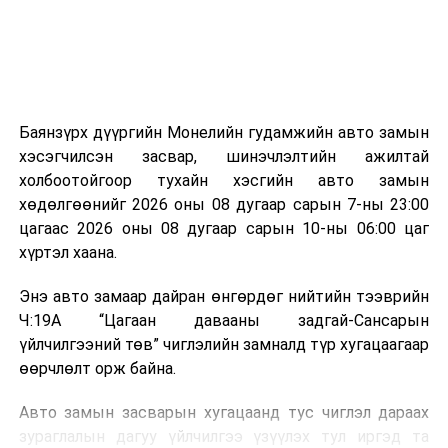
эзлэхүүн нь 90 хүртэл хувиар буурч, бактери, вирус
болон бусад өвчин үүсгэгч бичил биетнийг устгах
боломжтой.
Түүнчлэн шаталтын явцад үүсэх дулааныг цахилгаан
болон дулааны эрчим хүч үйлдвэрлэхэд ашиглаж
Баянзүрх дүүргийн Монелийн гудамжийн авто замын
болдог. Зарим технологийн хувьд шаталтын дараа
хэсэгчилсэн засвар, шинэчлэлтийн ажилтай
үлдэх үнснээс фосфор зэрэг ашигт эрдсийг сэргээн
холбоотойгоор тухайн хэсгийн авто замын
авах боломжтой аж.
хөдөлгөөнийг 2026 оны 08 дугаар сарын 7-ны 23:00
цагаас 2026 оны 08 дугаар сарын 10-ны 06:00 цаг
Япон, Герман, Швейцар, Нидерланд, Өмнөд Солонгос
хүртэл хаана.
зэрэг улс лаг хатаах, шатаах технологийг ашиглаж
байна. Тухайлбал, Германд лаг шатаах үйлдвэрээс
Энэ авто замаар дайран өнгөрдөг нийтийн тээврийн
гарсан үнснээс фосфор сэргээн авах технологи
Ч:19А “Цагаан давааны задгай-Сансарын
ашигладаг бол Нидерландад төвлөрсөн лаг
үйлчилгээний төв” чиглэлийн замналд түр хугацаагаар
боловсруулах үйлдвэрүүдээр дулаан, цахилгаан
өөрчлөлт орж байна.
эрчим хүч үйлдвэрлэдэг.
Авто замын засварын хугацаанд тус чиглэл дараах
Ийнхүү лаг хатаах, шатаах технологийг лагийн
зураглалын дагуу үйлчилгээ үзүүлэх тул иргэд та