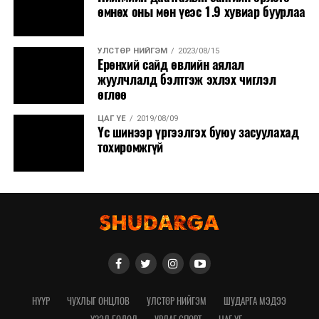
өмнөх оны мөн үеэс 1.9 хувиар буурлаа
УЛСТӨР НИЙГЭМ
2023/08/15
Ерөнхий сайд өвлийн аялал
жуулчлалд бэлтгэж эхлэх чиглэл
өглөө
ЦАГ ҮЕ
2019/08/09
Үс шинээр үргээлгэх буюу засуулахад
тохиромжгүй
НҮҮР
ЧУХЛЫГ ОНЦЛОВ
УЛСТӨР НИЙГЭМ
ШУДАРГА МЭДЭЭ