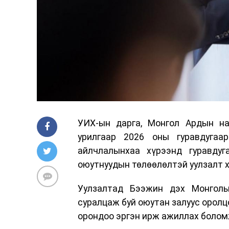
УИХ-ын дарга, Монгол Ардын н
урилгаар 2026 оны гуравдугаа
айлчлалынхаа хүрээнд гуравду
оюутнуудын төлөөлөлтэй уулзалт х
Уулзалтад Бээжин дэх Монголы
суралцаж буй оюутан залуус оролцо
орондоо эргэн ирж ажиллах болом