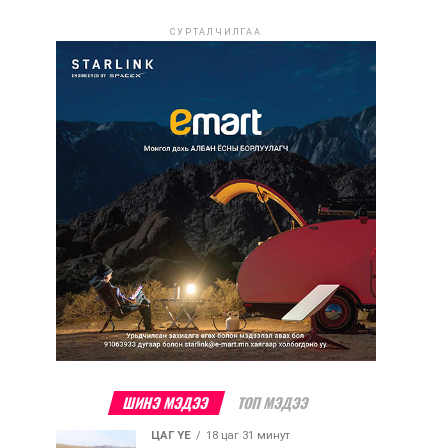
СУРТАЛЧИЛГАА
ШИНЭ МЭДЭЭ
ТОП МЭДЭЭ
ЦАГ ҮЕ
18 цаг 31 минут