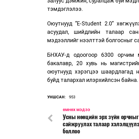
залуус дэмжин, суралцаж буй мэдл
тэмдэглэлээ.
Оюутнууд “E-Student 2.0” хөгжү
асуудал, шийдлийн талаар сан
мэдээллийг нээлттэй болгосныг с
БНХАУ-д одоогоор 6300 орчим 
бакалавр, 20 хувь нь магистри
оюутнууд хэрэгцээ шаардлагад н
буйд талархал илэрхийлсэн байна.
УНШСАН:
953
ӨМНӨХ МЭДЭЭ
Усны нөөцийн эрх зүйн орчныг
сайжруулах талаар хэлэлцүүлэ
боллоо