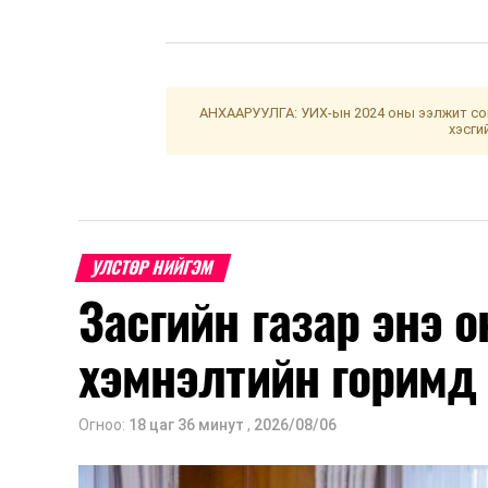
АНХААРУУЛГА: УИХ-ын 2024 оны ээлжит сон
хэсги
УЛСТӨР НИЙГЭМ
Засгийн газар энэ 
хэмнэлтийн горимд
Огноо:
18 цаг 36 минут
,
2026/08/06