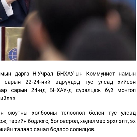
амын дарга Н.Учрал БНХАУ-ын Коммунист намын
р сарын 22-24-ний өдрүүдэд тус улсад хийсэн
гаар сарын 24-нд БНХАУ-д суралцаж буй монгол
ийлээ.
н оюутны холбооны төлөөлөл болон тус улсад
ж, төрийн бодлого, боловсрол, хөдөлмөр эрхлэлт, эх
жийн талаар санал бодлоо солилцов.