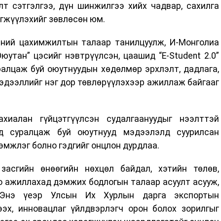
т сэтгэлгээ, дүн шинжилгээ хийх чадвар, сахилга
өгжүүлэхийг зөвлөсөн юм.
эний цахимжилтын талаар танилцуулж, И-Монголиа
утан” цэсийг нэвтрүүлсэн, цаашид “E-Student 2.0”
ралцаж буй оюутнуудын хөдөлмөр эрхлэлт, дадлага,
эдээллийг нэг дор төвлөрүүлэхээр ажиллаж байгааг
хиалан гүйцэтгүүлсэн судалгаануудыг нээлттэй
д суралцаж буй оюутнууд мэдээлэлд суурилсан
дэмжлэг болно гэдгийг онцлон дурдлаа.
асгийн өнөөгийн нөхцөл байдал, хэтийн төлөв,
о ажиллахад дэмжих бодлогын талаар асуулт асууж,
. Энэ үеэр Улсын Их Хурлын дарга экспортын
ээх, инновацлаг үйлдвэрлэгч орон болох зорилгыг