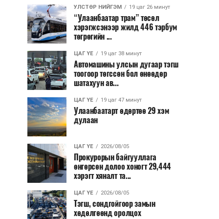
УЛСТӨР НИЙГЭМ
19 цаг 26 минут
“Улаанбаатар трам” төсөл
хэрэгжсэнээр жилд 446 тэрбум
төгрөгийн ...
ЦАГ ҮЕ
19 цаг 38 минут
Автомашины улсын дугаар тэгш
тоогоор төгссөн бол өнөөдөр
шатахуун ав...
ЦАГ ҮЕ
19 цаг 47 минут
Улаанбаатарт өдөртөө 29 хэм
дулаан
ЦАГ ҮЕ
2026/08/05
Прокурорын байгууллага
өнгөрсөн долоо хоногт 29,444
хэрэгт хяналт та...
ЦАГ ҮЕ
2026/08/05
Тэгш, сондгойгоор замын
хөдөлгөөнд оролцох