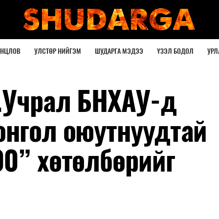
ОНЦЛОВ
УЛСТӨР НИЙГЭМ
ШУДАРГА МЭДЭЭ
ҮЗЭЛ БОДОЛ
УРЛ
.Учрал БНХАУ-д
онгол оюутнуудтай
00” хөтөлбөрийг