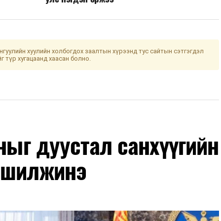
гуулийн хуулийн холбогдох заалтын хүрээнд тус сайтын сэтгэгдэл
йг түр хугацаанд хаасан болно.
оныг дуустал санхүүгийн
 шилжинэ