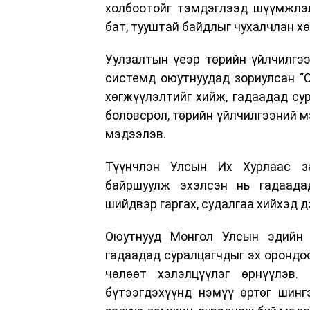
холбоотойг тэмдэглээд шүүмжлэл
бат, тууштай байдлыг чухалчлан х
Уулзалтын үеэр төрийн үйлчилгэ
системд оюутнуудад зориулсан “Ою
хөгжүүлэлтийг хийж, гадаадад су
боловсрол, төрийн үйлчилгээний м
мэдээлэв.
Түүнчлэн Улсын Их Хурлаас за
байршуулж эхэлсэн нь гадаада
шийдвэр гаргах, судалгаа хийхэд 
Оюутнууд Монгол Улсын эдийн з
гадаадад суралцагчдыг эх орондо
чөлөөт хэлэлцүүлэг өрнүүлэв
бүтээгдэхүүнд нэмүү өртөг шинг