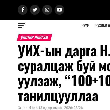
НҮҮР
ЧУХЛЫГ 
УЛСТӨР НИЙГЭМ
УИХ-ын дарга Н
суралцаж буй м
уулзаж, “100+1
танилцууллаа
Огноо:
4 сар 13 өдөр.өмнө
,
2026/03/26