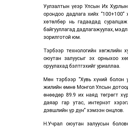
Уулзалтын үеэр Улсын Их Хурлын
орондоо дадлага хийх “100+100” 
хөтөлбөр нь гадаадад суралцаж
байгууллагад дадлагажуулах, мэдл
зорилготой юм.
Тэрбээр технологийн хөгжлийн х
оюутан залуусыг эх орныхоо хө
оруулахад бэлтгэхийг уриаллаа.
Мөн тэрбээр “Хувь хүний болон 
жилийн өмнө Монгол Улсын дотооды
өнөөдөр 89.9 их наяд төгрөгт хү
даяар гар утас, интернэт хэрэ
дэвшлийн үр дүн” хэмээн онцлов.
Н.Учрал оюутан залуусын болов