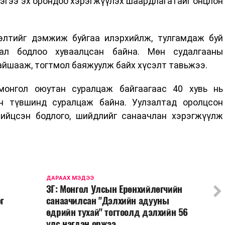
эгээ эх орондоо хэрэгжүүлэх шаардлагатайг онцлон
үлэлтийг дэмжиж буйгаа илэрхийлж, тулгамдаж буй
ал бодлоо хуваалцсан байна. Мөн судалгааны
айшааж, тогтмол баяжуулж байх хүсэлт тавьжээ.
монгол оюутан суралцаж байгаагаас 40 хувь нь
йн түвшинд суралцаж байна. Уулзалтад оролцсон
ийцсэн бодлого, шийдлийг санаачлан хэрэгжүүлж
ДАРААХ МЭДЭЭ
ЗГ: Монгол Улсын Ерөнхийлөгчийн
г
санаачилсан "Дэлхийн адууны
өдрийн тухай" тогтоолд дэлхийн 56
улс нэгдэн оржээ