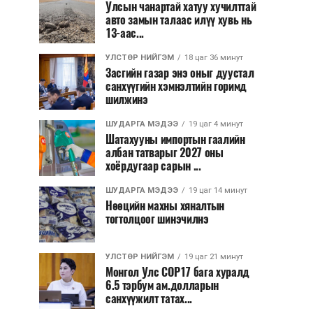
Улсын чанартай хатуу хучилттай
авто замын талаас илүү хувь нь
13-аас...
УЛСТӨР НИЙГЭМ
18 цаг 36 минут
Засгийн газар энэ оныг дуустал
санхүүгийн хэмнэлтийн горимд
шилжинэ
ШУДАРГА МЭДЭЭ
19 цаг 4 минут
Шатахууны импортын гаалийн
албан татварыг 2027 оны
хоёрдугаар сарын ...
ШУДАРГА МЭДЭЭ
19 цаг 14 минут
Нөөцийн махны хяналтын
тогтолцоог шинэчилнэ
УЛСТӨР НИЙГЭМ
19 цаг 21 минут
Монгол Улс COP17 бага хуралд
6.5 тэрбум ам.долларын
санхүүжилт татах...