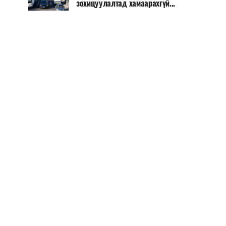
зохицуулалтад хамаарахгүй...