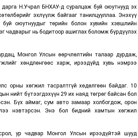
 дарга Н.Учрал БНХАУ-д суралцаж буй оюутнууд эх
хөтөлбөрийг эхлүүлж байгааг танилцууллаа. Энэхүү
 буй оюутнуудыг төрийн болон хувийн хэвшлийн
эг чадварыг нь бодитоор ашиглах боломж бүрдүүлэх
урдац, Монгол Улсын өөрчлөлтийн талаар дурдаж,
гжлийг хөндлөнгөөс харж, ирээдүйд хувь нэмрээ
улс орны хөгжил тасралтгүй хөдөлгөөн байдаг. 10
н нийт бүтээгдэхүүн 29 их наяд төгрөг байсан бол
рсэн. Бүх аймаг, сум авто замаар холбогдож, орон
глээ нэвтэрсэн. Энэ бол бидний хамтын хөгжил
срол, ур чадвар Монгол Улсын ирээдүйтэй шууд