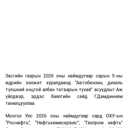
үүсвэрийг нэмэгдүүлэх чиглэлд анхаарч байна.
Замын-Үүд боомтоор 2000 тонн дизель түлш орж
ирсэн бөгөөд шилжүүлэн ачих ажиллагаа хийгдэж
байна" гэлээ
гэж Аж үйлдвэр, эрдэс баялгийн яамнаас
мэдээллээ.
Засгийн газрын 2026 оны наймдугаар сарын 5-ны
өдрийн ээлжит хуралдаанд “Автобензин, дизель
түлшний онцгой албан татварын тухай” асуудлыг Аж
үйлдвэр, эрдэс баялгийн сайд Г.Дамдинням
танилцууллаа.
Монгол Улс 2026 оны наймдугаар сард ОХУ-ын
“Роснефть”, “Нефтьхимисервис”, “Газпром нефть”