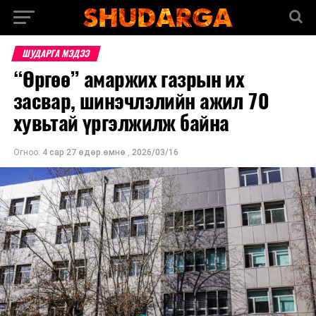
ШУДАРГА МЭДЭЭ
“Өргөө” амаржих газрын их
засвар, шинэчлэлийн ажил 70
хувьтай үргэлжилж байна
Огноо:
4 сар 27 өдөр.өмнө
,
2026/03/16