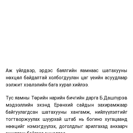
гардан гүйцэтгэж байна.
Компанийн удирдлагуудын мэдээлснээр газарзүйн
хүндрэлтэй нөхцөлд ажиллаж байгаа ч шаардлагатай
инженерийн шийдлийг хэрэгжүүлж, дам нуруу
угсралтын ажлыг төлөвлөсөн хугацаанд дуусгахаар
хичээн ажиллаж байна гэв
гэж Зам, тээврийн яамнаас
мэдээллээ.
Аж үйлдвэр, эрдэс баялгийн яамнаас шатахууны
нөхцөл байдалтай холбогдуулан цаг үеийн асуудлаар
ээлжит хэвлэлийн бага хурал хийлээ.
Тус яамны Төрийн нарийн бичгийн дарга Б.Дашпүрэв
мэдээллийн эхэнд Ерөнхий сайдын захирамжаар
байгуулагдсан шатахууны хангамж, нийлүүлэлтийг
тогтворжуулах шуурхай штаб нь богино хугацаанд
нөөцийг нэмэгдүүлэх, доголдлыг арилгахад анхаарч