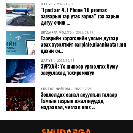
ЦАГ ҮЕ
2025/10/08
"I pad air 4, I Phone 16 promax
загварын гар утас зарна” гэх зарын
дагуу очиж ...
ШУДАРГА МЭДЭЭ
2025/01/17
Тээврийн хэрэгслийн улсын дугаар
авах хүсэлтийг carplate.ulaanbaatar.mn
цахим си...
ЦАГ ҮЕ
2022/12/13
ЗУРХАЙ: Үс шинээр үргээлгэх буюу
засуулахад тохиромжгүй
УЛСТӨР НИЙГЭМ
2022/12/28
Зөвлөлдөх санал асуулгын талаар
Тамгын газрын ажилтнуудад
мэдээлэл, чиглэл өгөх ...