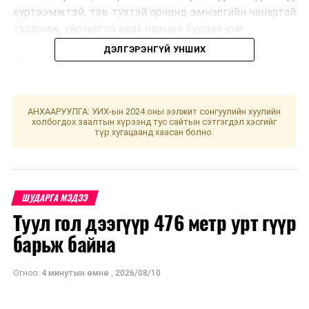
хүртээмжтэй, тав тухтай орчинд эмнэлгийн чанартай
тусламж, үйлчилгээ авах нөхцөл бүрдэх юм.
ДЭЛГЭРЭНГҮЙ УНШИХ
АНХААРУУЛГА: УИХ-ын 2024 оны ээлжит сонгуулийн хуулийн
холбогдох заалтын хүрээнд тус сайтын сэтгэгдэл хэсгийг
түр хугацаанд хаасан болно.
ШУДАРГА МЭДЭЭ
Туул гол дээгүүр 476 метр урт гүүр
барьж байна
НЗДТГ-ЫН ХЭВЛЭЛ МЭДЭЭЛЭЛ, ОЛОН НИЙТТЭЙ
ХАРИЛЦАХ ХЭЛТЭС
Огноо:
4 минутын өмнө
,
2026/08/10