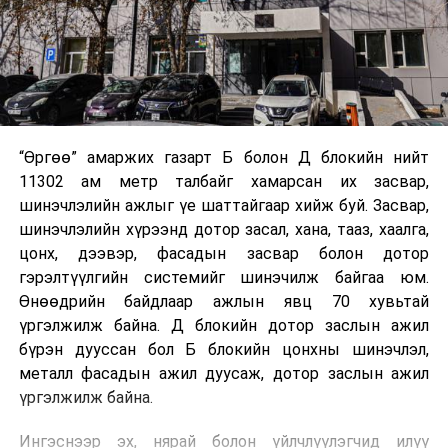
“Өргөө” амаржих газарт Б болон Д блокийн нийт
11302 ам метр талбайг хамарсан их засвар,
шинэчлэлийн ажлыг үе шаттайгаар хийж буй. Засвар,
шинэчлэлийн хүрээнд дотор засал, хана, тааз, хаалга,
цонх, дээвэр, фасадын засвар болон дотор
гэрэлтүүлгийн системийг шинэчилж байгаа юм.
Өнөөдрийн байдлаар ажлын явц 70 хувьтай
үргэлжилж байна. Д блокийн дотор заслын ажил
бүрэн дууссан бол Б блокийн цонхны шинэчлэл,
металл фасадын ажил дуусаж, дотор заслын ажил
үргэлжилж байна.
Ингэснээр эх, нярай болон үйлчлүүлэгчид илүү