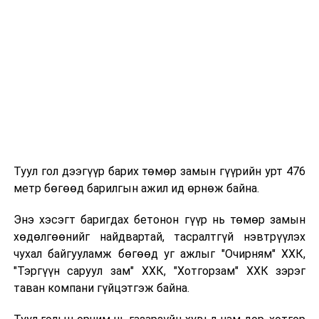
УНШСАН:
1395
ДАРААХ МЭДЭЭ
Улаанбаатар Трам төслийн хоёрдугаар шугамын
гүйцэтгэгчийг сонгон шалгаруулах нээлттэй тендерийг
зарлалаа
ӨМНӨХ МЭДЭЭ
Эрүүл мэндийн даатгалын засаглал, тогтолцоо,
санхүүжилтийн чиглэлээр хэлэлцүүлэг зохион
байгууллаа
Туул гол дээгүүр барих төмөр замын гүүрийн урт 476
метр бөгөөд барилгын ажил ид өрнөж байна.
Энэ хэсэгт баригдах бетонон гүүр нь төмөр замын
хөдөлгөөнийг найдвартай, тасралтгүй нэвтрүүлэх
чухал байгууламж бөгөөд уг ажлыг "Очирням" ХХК,
"Тэргүүн саруул зам" ХХК, "Хотгорзам" ХХК зэрэг
таван компани гүйцэтгэж байна.