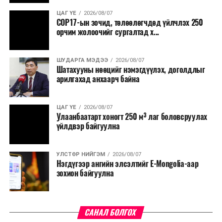
хөнгөвчлөх, шаардлага хангасан зөвшөөрлийн
ЦАГ ҮЕ
2026/08/07
COP17-ын зочид, төлөөлөгчдөд үйлчлэх 250
хүсэлтийг түргэн шийдвэрлэх, шатахууны
орчим жолоочийг сургалтад х...
нийлүүлэлтийн тогтвортой байдлыг хангахыг
холбогдох сайд нарт үүрэг болголоо.
ШУДАРГА МЭДЭЭ
2026/08/07
Шатахууны нөөцийг нэмэгдүүлэх, доголдлыг
арилгахад анхаарч байна
ЦАГ ҮЕ
2026/08/07
Улаанбаатарт хоногт 250 м³ лаг боловсруулах
үйлдвэр байгуулна
УЛСТӨР НИЙГЭМ
2026/08/07
Нэгдүгээр ангийн элсэлтийг E-Mongolia-аар
зохион байгуулна
САНАЛ БОЛГОХ