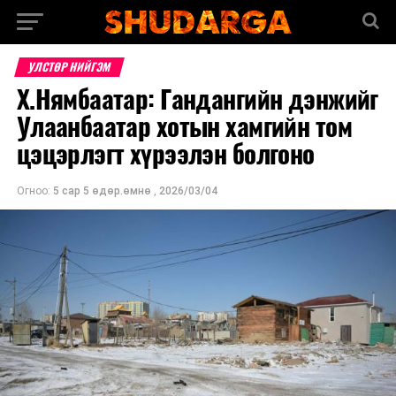
УЛСТӨР НИЙГЭМ
Х.Нямбаатар: Гандангийн дэнжийг
Улаанбаатар хотын хамгийн том
цэцэрлэгт хүрээлэн болгоно
Огноо:
5 сар 5 өдөр.өмнө
,
2026/03/04