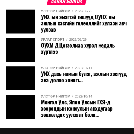
САНАЛ БОЛГОХ
УЛСТӨР НИЙГЭМ
2025/06/25
УИХ-ын эмэгтэй гишүүд ОУПХ-ны
ажлын хэсгийн төлөөллийг хүлээн авч
уулзав
УРЛАГ СПОРТ
2023/06/29
ОУХМ Д.Цогзолмаа хүрэл медаль
хүртлээ
УЛСТӨР НИЙГЭМ
2021/01/11
УИХ дахь намын бүлэг, ажлын хэсгүүд
энэ долоо хоногт...
УЛСТӨР НИЙГЭМ
2022/10/14
Монгол Улс, Япон Улсын ГХЯ-д
хоорондын консулын анхдугаар
зөвлөлдөх уулзалт боло...