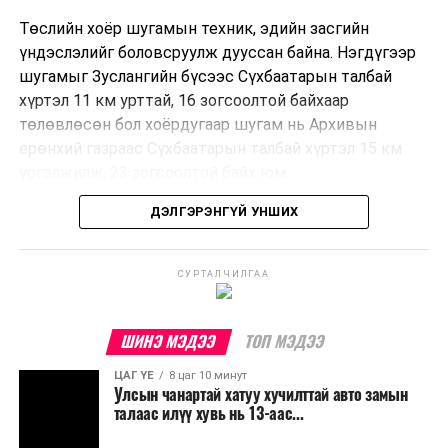
Төслийн хоёр шугамын техник, эдийн засгийн
үндэслэлийг боловсруулж дууссан байна. Нэгдүгээр
шугамыг Зуслангийн бүсээс Сүхбаатарын талбай
хүртэл 11 км урттай, 16 зогсоолтой байхаар
төлөвлөсөн бол хоёрдугаар шугам нь Архивын
ерөнхий газраас Сүхбаатарын талбай хүртэл 15 км
үргэлжилж, 23 зогсоолтой байх юм.
ДЭЛГЭРЭНГҮЙ УНШИХ
Төслийг бүрэн хэрэгжүүлснээр цагт 10-12 мянган
зорчигч тээвэрлэх хүчин чадал бүрдэж, замын
хөдөлгөөний дундаж хурд 23.6 хувиар нэмэгдэх
СУРТАЛЧИЛГАА
тооцоо гарчээ.
Трамвайн системийг хөгжүүлснээр нийтийн тээвэрт
ШИНЭ МЭДЭЭ
ТОП МЭДЭЭ
суурилсан хот төлөвлөлтийг дэмжиж, шугам болон
ЦАГ ҮЕ
8 цаг 10 минут
зогсоолуудыг түшиглэсэн худалдаа, үйлчилгээ, орон
Улсын чанартай хатуу хучилттай авто замын
сууцны шинэ бүсүүд бий болох боломжтой. Үүний
талаас илүү хувь нь 13-аас...
зэрэгцээ ажлын байр нэмэгдэх, жижиг, дунд