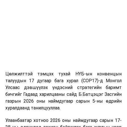
томилолт, гадаадын зочин хүлээн авах зардал;
Зайлшгүй шаардлагагүй тоног төхөөрөмж,
тавилга, автомашин худалдан авах;
Батлан хамгаалах, хууль зүйн салбараас бусад
сургалт, дадлага;
Хуулиар заавал мэдээлэхээс бусад кино,
контент, хэвлэлийн зардал;
Заавал олгохоос бусад тэтгэмж, урамшуулал.
Санхүүгийн хэмнэлтийн горимыг 2026 оны
Цөлжилттэй тэмцэх тухай НҮБ-ын конвенцын
арванхоёрдугаар сарын 31 хүртэл мөрдөнө. Харин
талуудын 17 дугаар бага хурал (COP17)-д Монгол
эрүүл мэндийн салбар уг хэмнэлтийн горимд
Улсаас дэвшүүлэх үндэсний стратегийн баримт
хамрагдахгүй бөгөөд цэцэрлэг, сургуулийн хүүхдийн
НЗДТГ-ЫН ХЭВЛЭЛ МЭДЭЭЛЭЛ, ОЛОН НИЙТТЭЙ
бичгийг Гадаад харилцааны сайд Б.Батцэцэг Засгийн
эрт илрүүлэг, вакцинжуулалт, томуу, томуу төст
ХАРИЛЦАХ ХЭЛТЭС
газрын 2026 оны наймдугаар сарын 5-ны өдрийн
өвчний эсрэг арга хэмжээ зэрэг зайлшгүй
хуралдаанд танилцууллаа.
шаардлагатай ажлууд төлөвлөгөөний дагуу
УНШСАН:
786
Улаанбаатар хотноо 2026 оны наймдугаар сарын 17-
үргэлжилнэ гэж Ерөнхий сайд Н.Учрал онцоллоо.
ДАРААХ МЭДЭЭ