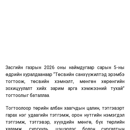
төслийг хэлэлцүүлнэ. Тогтоолын төслийн нэрийг
дахин авч үзнэ. Харин төслийн тухайд нийслэлийн
ИТХ-ын долоон төлөөлөгч санаачилсан. Энэхүү
тогтоолоор ойрын жилүүдэд Гандангийн 55 га газрыг
бүхэлд нь чөлөөлж, Гандангийн дэнжийг Улаанбаатар
хотын хамгийн том цэцэрлэгт хүрээлэн болгохыг
зорьж байна. Гандан орчимд дахиж барилга
байгууламж бариулахгүй. Шинээр газар эзэмшүүлж,
ашиглуулахгүй. Харин зах зээлийн жишигт нийцсэн
үнээр жил бүр хэсэгчлэн газрыг чөлөөлнө. Гандан
Засгийн газрын 2026 оны наймдугаар сарын 5-ны
орчимд 55 га газарт 1800 айл амьдарч байгаа бөгөөд
өдрийн хуралдаанаар “Төсвийн санхүүжилтэд эрэмбэ
нийт 700-800 нэгж талбарыг бүхэлд нь чөлөөлнө.
тогтоож, төсвийн хэмнэлт, мөнгөн хөрөнгийн
Гандан тойрсон худалдаа, үйлчилгээний төвүүд ч мөн
зохицуулалт хийх зарим арга хэмжээний тухай”
газар чөлөөлөлтөд хамарна. Гэхдээ иргэдэд урьдаас
тогтоолыг баталлаа.
мэдээлэл өгч газрыг чөлөөлөөд явна. Гандан орчим
ирэх жилүүдэд Улаанбаатар хотын нэрийн хуудас
Тогтоолоор төрийн албан хаагчдын цалин, тэтгэвэрт
болсон цэцэрлэгт хүрээлэн болно” гэдгийг онцоллоо.
гарах нэг удаагийн тэтгэмж, орон нутгийн нэмэгдэл
тэтгэмж, тэтгэвэр, хүүхдийн мөнгө, бүх төрлийн
Баянгол дүүргийн Засаг дарга Ө.Сумъяабаатар
халамж, сургууль, цэцэрлэг болон сургалтын