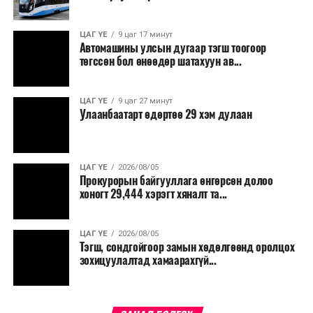
“Улаанбаатар трам” төсөл хэрэгжиж, авто замын
ачаалал буурснаар трассын дагуух автомашинуудын
шатахууны хэмнэлт жилд 446 тэрбум төгрөгт хүрэх
ЦАГ ҮЕ
9 цаг 17 минут
Автомашины улсын дугаар тэгш тоогоор
боломжтой гэсэн тооцоог техник, эдийн засгийн
төгссөн бол өнөөдөр шатахуун ав...
үндэслэлд тусгажээ.
Төсөл хэрэгжсэнээр иргэдийн зорчих хугацаа
ЦАГ ҮЕ
9 цаг 27 минут
Улаанбаатарт өдөртөө 29 хэм дулаан
богиносож, түгжрэлээс үүдэлтэй эдийн засгийн
алдагдал буурахын зэрэгцээ аюулгүй, найдвартай,
тав тухтай, хүртээмжтэй нийтийн тээврийн шинэ
тогтолцоо бүрдэх ач холбогдолтой юм.
ЦАГ ҮЕ
2026/08/05
Прокурорын байгууллага өнгөрсөн долоо
хоногт 29,444 хэрэгт хяналт та...
ЦАГ ҮЕ
2026/08/05
Тэгш, сондгойгоор замын хөдөлгөөнд оролцох
зохицуулалтад хамаарахгүй...