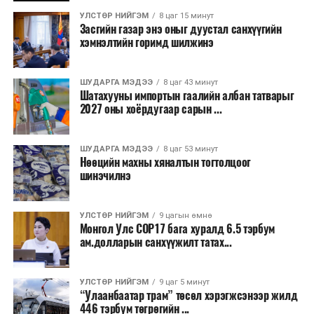
бизнесийн үйл ажиллагаа өргөжих, үл хөдлөх
УЛСТӨР НИЙГЭМ
8 цаг 15 минут
хөрөнгийн үнэ цэнэ өсөх зэрэг эдийн засгийн эерэг
Засгийн газар энэ оныг дуустал санхүүгийн
үр нөлөө үзүүлнэ гэж тооцсон байна.
хэмнэлтийн горимд шилжинэ
Трамвай нь цахилгаан эрчим хүчээр ажилладаг тул
ашиглалтын явцад агаар бохирдуулагч бодис шууд
ШУДАРГА МЭДЭЭ
8 цаг 43 минут
Шатахууны импортын гаалийн албан татварыг
ялгаруулахгүй. Иргэд хувийн автомашинаас их
2027 оны хоёрдугаар сарын ...
багтаамжийн нийтийн тээвэрт шилжсэнээр замын
хөдөлгөөний ачаалал, нүүрстөрөгчийн давхар исэл
ШУДАРГА МЭДЭЭ
8 цаг 53 минут
болон бусад хүлэмжийн хийн ялгарлыг бууруулах ач
Нөөцийн махны хяналтын тогтолцоог
холбогдолтой.
шинэчилнэ
Түгжрэлээс үүдэлтэй эдийн засгийн алдагдлыг
тооцоход нэг автомашин өдөрт дунджаар 2.5 цаг
УЛСТӨР НИЙГЭМ
9 цагын өмнө
Монгол Улс COP17 бага хуралд 6.5 тэрбум
түгжрэлд саатахдаа 3.45 литр шатахууныг үр ашиггүй
ам.долларын санхүүжилт татах...
зарцуулдаг байна. Ингэснээр нэг жолооч өдөрт
8,238.6 төгрөг, жилд 1.7 сая гаруй төгрөгийн
шатахууны зардлыг зөвхөн түгжрэлд алддаг аж.
УЛСТӨР НИЙГЭМ
9 цаг 5 минут
“Улаанбаатар трам” төсөл хэрэгжсэнээр жилд
446 тэрбум төгрөгийн ...