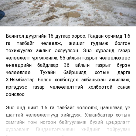
Баянгол дүүргийн 16 дугаар хороо, Гандан орчимд 1.6
га талбайг чөлөөлж, жишиг гудамж болгон
тохижуулах ажлыг эхлүүлсэн. Энэ хүрээнд газар
чөлөөлөлт үргэлжилж, 55 айлын газрыг чөлөөлөхөөс
өнөөдрийн байдлаар 36 айлын газрыг бүрэн
чөлөөллөө. Тухайн байршилд хотын дарга
Х.Нямбаатар болон холбогдох албаныхан ажиллаж,
иргэдээс газар чөлөөлөлттэй холбоотой санал
сонслоо.
Энэ онд нийт 1.6 га талбайг чөлөөлж, цаашлаад үе
шаттай чөлөөлөлтүүд хийгдэж, Улаанбаатар хотын
хамгийн том ногоон байгууламж бүхий цэцэрлэгт
хүрээлэнг Гандантэгчэнлин хийдийг тойруулан