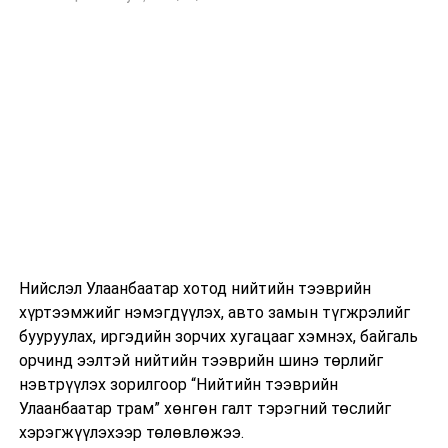
Нийслэл Улаанбаатар хотод нийтийн тээврийн
хүртээмжийг нэмэгдүүлэх, авто замын түгжрэлийг
бууруулах, иргэдийн зорчих хугацааг хэмнэх, байгаль
орчинд ээлтэй нийтийн тээврийн шинэ төрлийг
нэвтрүүлэх зорилгоор “Нийтийн тээврийн
Улаанбаатар трам” хөнгөн галт тэрэгний төслийг
хэрэгжүүлэхээр төлөвлөжээ.