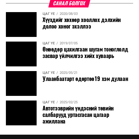
САНАЛ БОЛГОХ
ЦАГ ҮЕ
2020/08/03
Хүүхдийг хөхөөр хооллох дэлхийн
долоо хоног эхэллээ
ЦАГ ҮЕ
2019/07/05
Өнөөдөр цахилгаан шугам тоноглолд
засвар үйлчилгээ хийх хуваарь
ЦАГ ҮЕ
2025/05/21
Улаанбаатарт өдөртөө19 хэм дулаан
ЦАГ ҮЕ
2025/02/25
Автотээврийн үндэсний төвийн
салбарууд уртасгасан цагаар
ажиллана