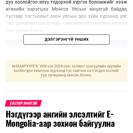
дуу хоолойгоо илүү тодорхой хүргэх боломжийг нээж
өгөхийн зэрэгцээ Монгол Улсын аюулгүй байдал,
тусгаар тогтнолыг олон улсын эрх зүйн хүрээнд улс
төр, дипломатын аргаар хамгаалан бэхжүүлэх үйлсэд
том алхам болов.
ДЭЛГЭРЭНГҮЙ УНШИХ
АНХААРУУЛГА: УИХ-ын 2024 оны ээлжит сонгуулийн хуулийн
холбогдох заалтын хүрээнд тус сайтын сэтгэгдэл хэсгийг
түр хугацаанд хаасан болно.
УЛСТӨР НИЙГЭМ
Нэгдүгээр ангийн элсэлтийг E-
Mongolia-аар зохион байгуулна
Монгол Улс олон улсын энхийг сахиулах, энхийг