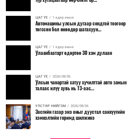
шаардлагатай ажлууд төлөвлөгөөний дагуу
үргэлжилнэ гэж Ерөнхий сайд Н.Учрал онцоллоо.
ЦАГ ҮЕ
1 өдөр.өмнө
Автомашины улсын дугаар сондгой тоогоор
Мөн бүх шатны төсвийн ерөнхийлөн захирагч нарт
төгссөн бол өнөөдөр шатахуун...
салбар бүрдээ урсгал зардлыг 20 хувиар бууруулах,
нөхөн томилгоо хийхгүй байх, аялал, амралт, зугаалга,
ЦАГ ҮЕ
1 өдөр.өмнө
хамт олны урлаг, спортын арга хэмжээг зохион
Улаанбаатарт өдөртөө 30 хэм дулаан
байгуулахгүй байх, төрийн албанд шинэ орон тоо бий
болгохгүй байх, эрчим хүчний хэрэглээг хэмнэх, хурал,
сургалтыг цахим хэлбэрт шилжүүлэх, төрийн албан
ЦАГ ҮЕ
2026/08/06
хаагчдыг зарим өдрүүдэд цахимаар ажиллуулах арга
Улсын чанартай хатуу хучилттай авто замын
хэмжээг үргэлжлүүлэхийг үүрэг болголоо.
талаас илүү хувь нь 13-аас...
Төсвийн сахилга бат сайжирч, эдийн засгийн нөхцөл
УЛСТӨР НИЙГЭМ
2026/08/06
байдал хэвийн болсон тохиолдолд эдгээр
Засгийн газар энэ оныг дуустал санхүүгийн
хязгаарлалтыг үе шаттайгаар сулруулах юм.
хэмнэлтийн горимд шилжинэ