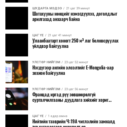
Урьдчилан төлөвлөсөн төрийн өндөр албан
ШУДАРГА МЭДЭЭ
21 цаг 39 минут
Шатахууны нөөцийг нэмэгдүүлэх, доголдлыг
тушаалтны томилолтоос бусад гадаад
арилгахад анхаарч байна
томилолт, гадаадын зочин хүлээн авах зардал;
Зайлшгүй шаардлагагүй тоног төхөөрөмж,
ЦАГ ҮЕ
21 цаг 41 минут
тавилга, автомашин худалдан авах;
Улаанбаатарт хоногт 250 м³ лаг боловсруулах
үйлдвэр байгуулна
Батлан хамгаалах, хууль зүйн салбараас бусад
сургалт, дадлага;
УЛСТӨР НИЙГЭМ
23 цаг 52 минут
Хуулиар заавал мэдээлэхээс бусад кино,
Нэгдүгээр ангийн элсэлтийг E-Mongolia-аар
контент, хэвлэлийн зардал;
зохион байгуулна
Заавал олгохоос бусад тэтгэмж, урамшуулал.
УЛСТӨР НИЙГЭМ
23 цаг 56 минут
Санхүүгийн хэмнэлтийн горимыг 2026 оны
Францад иргэд рүү зөвшөөрөлгүй
арванхоёрдугаар сарын 31 хүртэл мөрдөнө. Харин
сурталчилгааны дуудлага хийхийг хориг...
эрүүл мэндийн салбар уг хэмнэлтийн горимд
хамрагдахгүй бөгөөд цэцэрлэг, сургуулийн хүүхдийн
ЦАГ ҮЕ
1 өдөр.өмнө
эрт илрүүлэг, вакцинжуулалт, томуу, томуу төст
Нийтийн тээврийн Ч:19А чиглэлийн замналд
өвчний эсрэг арга хэмжээ зэрэг зайлшгүй
түр хугацаагаар өөрчлөлт ор...