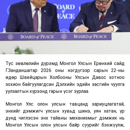
Тус зөвлөлийн дүрэмд Монгол Улсын Ерөнхий сайд
Г.Занданшатар 2026 оны нэгдүгээр сарын 22-ны
өдөр Швейцарын Холбооны Улсын Давос хотноо
зохион байгуулагдсан Дэлхийн эдийн засгийн чуулга
уулзалтын хүрээнд гарын үсэг зурлаа.
Монгол Улс олон улсын тавцанд хариуцлагатай,
энхийг дэмжигч улсын хувьд шинэ, уян хатан, үр
дүнд чиглэсэн энх тайвны механизмыг дэмжих нь
Монгол Улсын олон улсын байр суурийг бэхжүүлж,