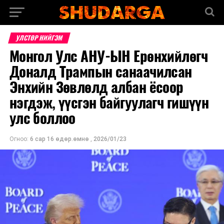
УЛСТӨР НИЙГЭМ
Монгол Улс АНУ-ЫН Ерөнхийлөгч
Доналд Трампын санаачилсан
Энхийн Зөвлөлд албан ёсоор
нэгдэж, үүсгэн байгуулагч гишүүн
улс боллоо
Огноо:
6 сар 16 өдөр.өмнө
,
2026/01/23