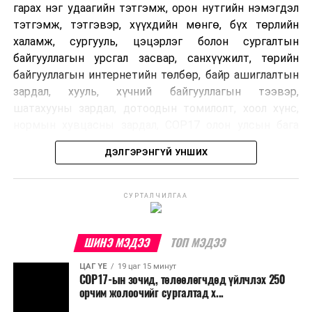
гарах нэг удаагийн тэтгэмж, орон нутгийн нэмэгдэл
тэтгэмж, тэтгэвэр, хүүхдийн мөнгө, бүх төрлийн
халамж, сургууль, цэцэрлэг болон сургалтын
байгууллагын урсгал засвар, санхүүжилт, төрийн
байгууллагын интернетийн төлбөр, байр ашиглалтын
зардал, хууль, хүчний байгууллагын тээвэр,
шатахууны зардал, дотоодын томилолт, хоол хүнс,
нормын хувцасны зардал, COP17 олон улсын бага
хурлын зардал, Засгийн газрын өр, орон нутгийн нөөц
ДЭЛГЭРЭНГҮЙ УНШИХ
хөрөнгийн санхүүжилтийг хэвийн үргэлжлүүлэхээр
шийдвэрлэжээ.
СУРТАЛЧИЛГАА
Харин дараах зардлыг хязгаарлахаар болсон байна.
Үүнд:
ШИНЭ МЭДЭЭ
ТОП МЭДЭЭ
Олон улсын болон Засгийн газрын
ЦАГ ҮЕ
19 цаг 15 минут
шийдвэртэйгээс бусад хурал, зөвлөгөөн, ой,
COP17-ын зочид, төлөөлөгчдөд үйлчлэх 250
тэмдэглэлт өдөр, найр наадам, соёлын арга
орчим жолоочийг сургалтад х...
хэмжээ;