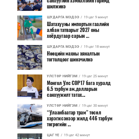
санхүүгийн хэмнэлтийн горимд
шилжинэ
ШУДАРГА МЭДЭЭ
19 цаг 9 минут
Шатахууны импортын гаалийн
албан татварыг 2027 оны
хоёрдугаар сарын ...
ШУДАРГА МЭДЭЭ
19 цаг 18 минут
Нөөцийн махны хяналтын
тогтолцоог шинэчилнэ
УЛСТӨР НИЙГЭМ
19 цаг 25 минут
Монгол Улс COP17 бага хуралд
6.5 тэрбум ам.долларын
санхүүжилт татах...
УЛСТӨР НИЙГЭМ
19 цаг 30 минут
“Улаанбаатар трам” төсөл
хэрэгжсэнээр жилд 446 тэрбум
төгрөгийн ...
ЦАГ ҮЕ
19 цаг 42 минут