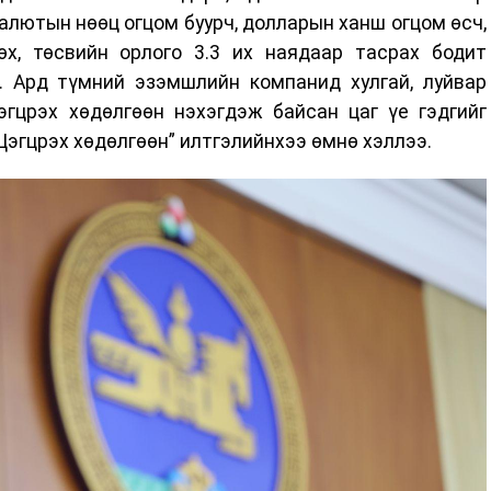
валютын нөөц огцом буурч, долларын ханш огцом өсч,
х, төсвийн орлого 3.3 их наядаар тасрах бодит
 Ард түмний эзэмшлийн компанид хулгай, луйвар
эгцрэх хөдөлгөөн нэхэгдэж байсан цаг үе гэдгийг
, Цэгцрэх хөдөлгөөн” илтгэлийнхээ өмнө хэллээ.