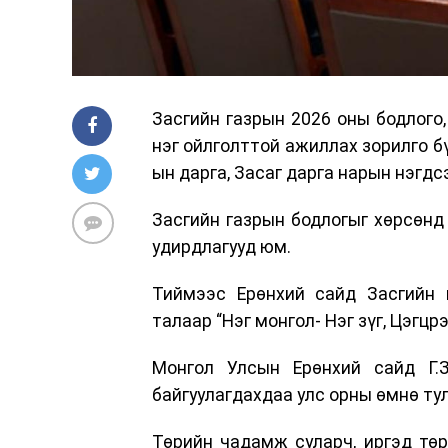
Засгийн газрын 2026 оны бодлого,
нэг ойлголттой ажиллах зорилго б
ын дарга, Засаг дарга нарын нэгдс
Засгийн газрын бодлогыг хөрсөнд 
удирдлагууд юм.
Тиймээс Ерөнхий сайд Засгийн 
талаар “Нэг монгол- Нэг зүг, Цэгц
Монгол Улсын Ерөнхий сайд Г.
байгуулагдахдаа улс орны өмнө ту
Төрийн чадамж суларч, иргэд төр