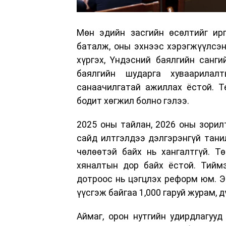
Мөн эдийн засгийн өсөлтийг ирг
баталж, оны эхнээс хэрэгжүүлсэн
хүргэх, Үндэсний баялгийн санги
баялгийн шударга хуваарилал
санаачилгатай ажиллах ёстой. Т
бодит хөгжил болно гэлээ.
2025 оны тайлан, 2026 оны зорил
сайд илтгэлдээ дэлгэрэнгүй тани
чөлөөтэй байх нь хангалтгүй. Тө
хяналтын дор байх ёстой. Тиймэ
дотроос нь цэгцлэх реформ юм. Эн
үүсгэж байгаа 1,000 гаруй журам, 
Аймаг, орон нутгийн удирдлагуу