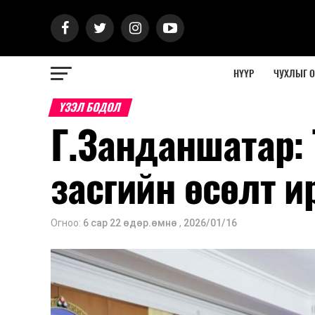
НҮҮР
ЧУХЛЫГ 
ҮЗЭЛ БОДОЛ
Г.Занданшатар: 
засгийн өсөлт и
Огноо:
6 сар 22 өдөр.өмнө
,
2026/01/16