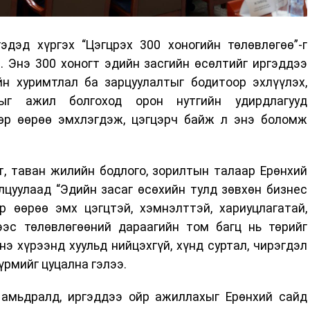
эдэд хүргэх “Цэгцрэх 300 хоногийн төлөвлөгөө”-г
. Энэ 300 хоногт эдийн засгийн өсөлтийг иргэддээ
йн хуримтлал ба зарцуулалтыг бодитоор эхлүүлэх,
тыг ажил болгоход орон нутгийн удирдлагууд
өр өөрөө эмхлэгдэж, цэгцэрч байж л энэ боломж
т, таван жилийн бодлого, зорилтын талаар Ерөнхий
лцуулаад “Эдийн засаг өсөхийн тулд зөвхөн бизнес
р өөрөө эмх цэгцтэй, хэмнэлттэй, хариуцлагатай,
эс төлөвлөгөөний дараагийн том багц нь төрийг
э хүрээнд хуульд нийцэхгүй, хүнд суртал, чирэгдэл
дүрмийг цуцална гэлээ.
д амьдралд, иргэддээ ойр ажиллахыг Ерөнхий сайд