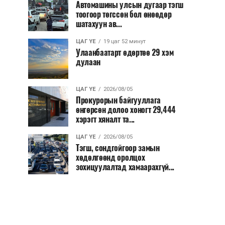
Автомашины улсын дугаар тэгш
тоогоор төгссөн бол өнөөдөр
шатахуун ав...
ЦАГ ҮЕ
19 цаг 52 минут
Улаанбаатарт өдөртөө 29 хэм
дулаан
ЦАГ ҮЕ
2026/08/05
Прокурорын байгууллага
өнгөрсөн долоо хоногт 29,444
хэрэгт хяналт та...
ЦАГ ҮЕ
2026/08/05
Тэгш, сондгойгоор замын
хөдөлгөөнд оролцох
зохицуулалтад хамаарахгүй...