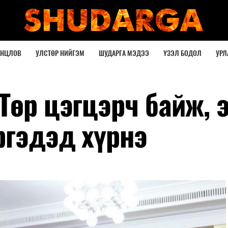
ОНЦЛОВ
УЛСТӨР НИЙГЭМ
ШУДАРГА МЭДЭЭ
ҮЗЭЛ БОДОЛ
УРЛ
Төр цэгцэрч байж, 
ргэдэд хүрнэ