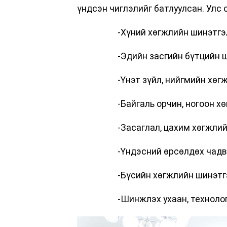
үндсэн чиглэлийг батлуулсан. Улс 
-Хүний хөгжлийн шинэтгэ
-Эдийн засгийн бүтцийн 
-Үнэт зүйл, нийгмийн хөг
-Байгаль орчин, ногоон х
-Засаглал, цахим хөгжли
-Үндэсний өрсөлдөх чад
-Бүсийн хөгжлийн шинэтг
-Шинжлэх ухаан, техноло