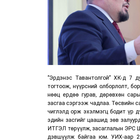
“Эрдэнэс Тавантолгой” ХК-д 7 д
тогтоож, нүүрсний олборлолт, бо
нөөц ердөө гурав, дөрөвхөн сар
засгаа сэргээж чадлаа. Төсвийн са
чиглэлд орж эхэлмэгц бодит үр д
эдийн засгийг цаашид зөв залуу
ИТГЭЛ төрүүлж, засаглалын ЭРС 
дэвшүүлж байгаа юм. УИХ-аар 2