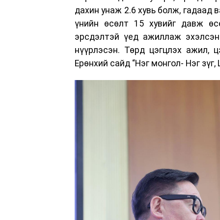
дахин унаж 2.6 хувь болж, гадаад 
үнийн өсөлт 15 хувийг давж өсө
эрсдэлтэй үед ажиллаж эхэлсэн.
нүүрлэсэн. Төрд цэгцлэх ажил, ц
Ерөнхий сайд “Нэг монгол- Нэг зүг