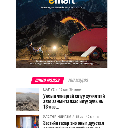
ШИНЭ МЭДЭЭ
ТОП МЭДЭЭ
ЦАГ ҮЕ
18 цаг 36 минут
Улсын чанартай хатуу хучилттай
авто замын талаас илүү хувь нь
13-аас...
УЛСТӨР НИЙГЭМ
18 цаг 40 минут
Засгийн газар энэ оныг дуустал