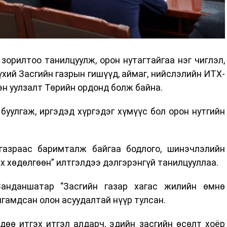
 зорилтоо танилцуулж, орон нутагтайгаа нэг чиглэл,
үхий Засгийн газрын гишүүд, аймаг, нийслэлийн ИТХ-
эн уулзалт Төрийн ордонд болж байна.
буулгаж, иргэдэд хүргэдэг хүмүүс бол орон нутгийн
газраас баримталж байгаа бодлого, шинэчлэлийн
рэх хөдөлгөөн” илтгэлдээ дэлгэрэнгүй танилцууллаа.
Занданшатар “Засгийн газар хагас жилийн өмнө
лгамдсан олон асуудалтай нүүр тулсан.
дөө итгэх итгэл алдарч, эдийн засгийн өсөлт хоёр