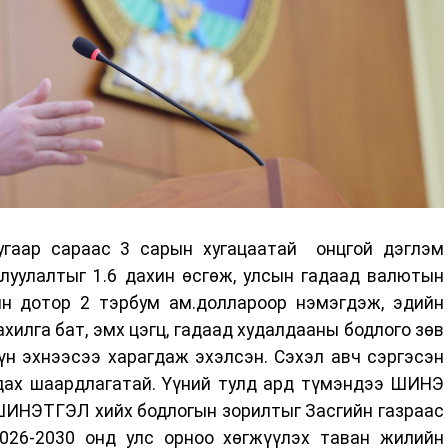
угаар сараас 3 сарын хугацаатай онцгой дэглэм
рлуулалтыг 1.6 дахин өсгөж, улсын гадаад валютын
ын дотор 2 тэрбум ам.доллароор нэмэгдэж, эдийн
хилга бат, эмх цэгц, гадаад худалдааны бодлого зөв
үн эхнээсээ харагдаж эхэлсэн. Сэхэл авч сэргэсэн
рдах шаардлагатай. Үүний тулд ард түмэндээ ШИНЭ
ШИНЭТГЭЛ хийх бодлогын зорилтыг Засгийн газраас
026-2030 онд улс орноо хөгжүүлэх таван жилийн