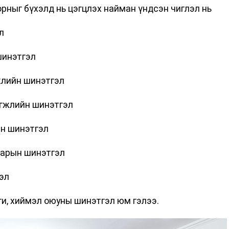
орныг бүхэлд нь цэгцлэх найман үндсэн чиглэл нь
л
шинэтгэл
жлийн шинэтгэл
өгжлийн шинэтгэл
йн шинэтгэл
варын шинэтгэл
эл
ги, хиймэл оюуны шинэтгэл юм гэлээ.