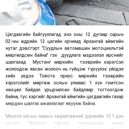
Цагдаагийн байгууллагад энэ оны 12 дугаар сарын
02-ны өдрийн 12 цагийн орчимд Архангай аймгийн
нутаг дэвсгэрт “Суудлын автомашин мотоцикльтэй
мөргөлдсөн байна" гэх дуудлага мэдээлэл ирснийг
шалгахад Мустанг маркийн тээврийн хэрэгсэл
жолоодож явсан жолооч нь гүйцэж түрүүлэх үйлдэл
хийх үедээ Тоёота приус маркийн тээврийн
хэрэгслийг мөргөж ослын улмаас 1 хүн гэмтсэн
нөхцөл байдал урьдчилсан байдлаар тогтоогдож
байна, тус хэргийг Архангай аймгийн цагдаагийн газар
мөрдөн шалгах ажиллагааг явуулж байна.
Монгол улсын замын хөдөлгөөний дүрмийн 13.1 дэх
хэсэгт “Жолооч гүйцэж түрүүлэхийн өмнө