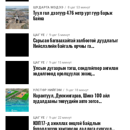
ШУДАРГА МЭДЭЭ
8 цаг 53 минут
Туул гол дээгүүр 476 метр урт гүүр барьж
байна
ЦАГ ҮЕ
9 цаг 5 минут
Сарьсан багваахайтай холбоотой дуудлагыг
Ерөнхий сайд хэлсэн үгэндээ, Манай Засгийн газар 33
Нийслэлийн байгаль орчны га...
жилийн дараа анх удаа 22 шатахууны нөөц сав барих
ажил эхлүүлсэн. Мөн хоёр жил гацсан Газрын тос
ЦАГ ҮЕ
9 цаг 15 минут
боловсруулах үйлдвэрийн ажлыг гацаанаас гаргалаа.
Улсын дугаарын тэгш, сондгойгоор ангилан
Үр дүнд нь 20 хувийн гүйцэтгэлтэй гацсан
хөдөлгөөнд оролцуулах зохиц...
үйлдвэрийн бүтээн байгуулалт 60 хувьд хүрч
үргэлжилж байна. 30 жил гацсан газрын тос
УЛСТӨР НИЙГЭМ
9 цаг 18 минут
нийлүүлэх, эрэл хайгуулын ажлыг эхлүүллээ. 14
Нарантуул, Дүнжингарав, Шинэ 100 айл
байршилд Олон улсын нээлттэй сонгон шалгаруулалт
худалдааны төвүүдийн авто зогсо...
зарласан. Засгийн газар үнийн өсөлтийн эсрэг, дэлхий
дахины нөхцөл байдлаас хамаарч эх орондоо үүсэх
ЦАГ ҮЕ
9 цаг 22 минут
сөрөг нөлөөг даван туулахын төлөө бүх шатандаа
КОП17-д ажиллах онцгой байдлын
хичээн ажиллаж байна хэмээв.
бүрэлдэхүүн хамтарсан дадлага сургуул...