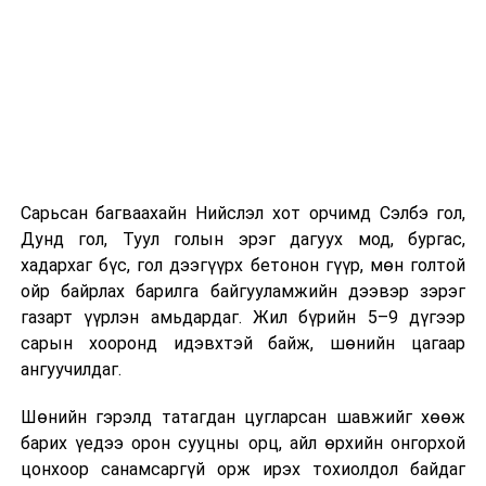
Хэрэв шилжилт хөдөлгөөн хийх бол 2026 оны
08 дугаар сарын 07-ны өдрөөс өмнө
баталгаажуулсан байх.
Харин “Шунхлай” ХХК 100,000 м³ буюу Монгол Улсад
хамгийн том хүчин чадалтайд тооцогдох газрын
тосны бүтээгдэхүүний агуулахыг
Сонгинохайрхандүүргийн 21 дүгээр хороонд барьж
байна. Тус бүр нь 14,000 м³ нэрлэсэн багтаамжтай, 36
Сарьсан багваахайн Нийслэл хот орчимд Сэлбэ гол,
метрийн диаметр, 14.5 метрийн өндөртэй долоон
Дунд гол, Туул голын эрэг дагуух мод, бургас,
босоо ган сав барихаар төлөвлөсөн. Нийт хөрөнгө
хадархаг бүс, гол дээгүүрх бетонон гүүр, мөн голтой
оруулалтын хэмжээ 151.26 тэрбум төгрөг бөгөөд
ойр байрлах барилга байгууламжийн дээвэр зэрэг
жилийн 9 хувийн хүүтэй хөнгөлөлттэй зээлийн
газарт үүрлэн амьдардаг. Жил бүрийн 5–9 дүгээр
хүрээнд арилжааны банкнаас 151.0 тэрбумын
сарын хооронд идэвхтэй байж, шөнийн цагаар
санхүүжилт авсан байна. Газрын тосны
ангуучилдаг.
бүтээгдэхүүний агуулахын барилга угсралтын ажлын
гүйцэтгэл нь 40 хувьтай байгаа бөгөөд 2027 оны 12
Шөнийн гэрэлд татагдан цугларсан шавжийг хөөж
дүгээр сарын 31-нд багтаан бүрэн ашиглалтад
барих үедээ орон сууцны орц, айл өрхийн онгорхой
оруулахаар төлөвлөснийг “Шунхлай” ХХК-ийн техник
цонхоор санамсаргүй орж ирэх тохиолдол байдаг