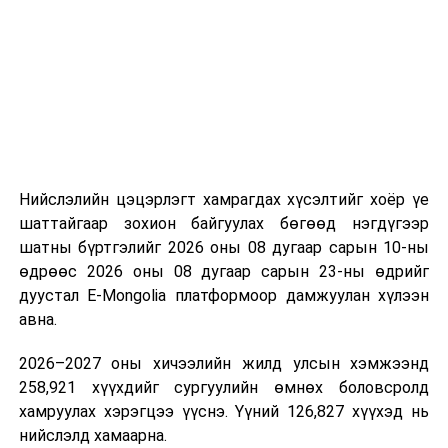
“Сан Петролиум” ХХК нь Сонгинохайрхан дүүргийн 20
дугаар хороонд 16,000м³ үүнээс 8000м3-ийн
багтаамжтай савыг өөрийн хөрөнгө оруулалтаар
барьж байна. Үлдсэн 8000м3 агуулахын нийт хөрөнгө
оруулалтын хэмжээ нь 10.0 тэрбум төгрөг бөгөөд
жилийн есөн хувийн хүүтэй хөнгөлөлттэй зээлийн
хүрээнд 10.0 тэрбум төгрөгийн санхүүжилт
Нийслэлийн цэцэрлэгт хамрагдах хүсэлтийг хоёр үе
арилжааны банкнаас авчээ. Газрын тосны
шаттайгаар зохион байгуулах бөгөөд нэгдүгээр
бүтээгдэхүүний агуулахын барилга угсралтын ажлын
шатны бүртгэлийг 2026 оны 08 дугаар сарын 10-ны
гүйцэтгэл 95 хувьтай байгаа бөгөөд 2026 оны
өдрөөс 2026 оны 08 дугаар сарын 23-ны өдрийг
наймдугаар сарын 20-ны дотор бүрэн дуусгаж,
дуустал E-Mongolia платформоор дамжуулан хүлээн
ашиглалтад оруулах гэж байна. Эдгээр агуулах
авна.
ашиглалтад орсноор Улаанбаатар хотын АИ-92-ийн
хэрэглээний 13 хоногийн хэрэгцээг бүрэн хангах юм.
2026–2027 оны хичээлийн жилд улсын хэмжээнд
Ерөнхий сайд тус агуулахыг ашиглалтад хүлээн
258,921 хүүхдийг сургуулийн өмнөх боловсролд
авахад зөвшөөрлийн саад бэрхшээл учруулахгүй
хамруулах хэрэгцээ үүснэ. Үүний 126,827 хүүхэд нь
байхыг холбогдох албаныханд үүрэг болгов.
нийслэлд хамаарна.