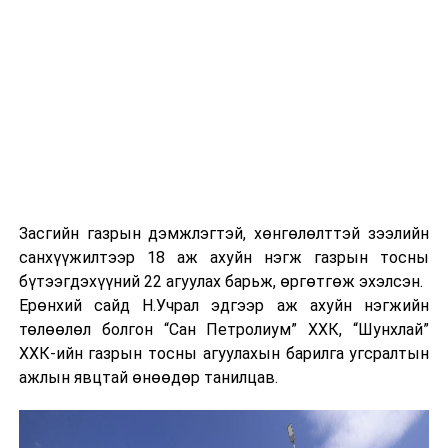
бүртгэгдсэн байна
ӨМНӨХ МЭДЭЭ
“Монголын өдөр” форумд санхүүгийн салбарын
шинэчлэл, хөрөнгийн зах зээлийн боломжийг
танилцууллаа
Засгийн газрын дэмжлэгтэй, хөнгөлөлттэй зээлийн
санхүүжилтээр 18 аж ахуйн нэгж газрын тосны
бүтээгдэхүүний 22 агуулах барьж, өргөтгөж эхэлсэн.
Ерөнхий сайд Н.Учрал эдгээр аж ахуйн нэгжийн
төлөөлөл болгон “Сан Петролиум” ХХК, “Шунхлай”
ХХК-ийн газрын тосны агуулахын барилга угсралтын
ажлын явцтай өнөөдөр танилцав.