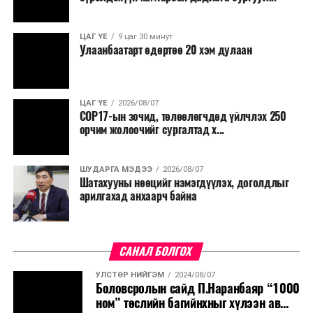
ЦАГ ҮЕ
9 цаг 30 минут
Улаанбаатарт өдөртөө 20 хэм дулаан
ЦАГ ҮЕ
2026/08/07
COP17-ын зочид, төлөөлөгчдөд үйлчлэх 250
орчим жолоочийг сургалтад х...
ШУДАРГА МЭДЭЭ
2026/08/07
Шатахууны нөөцийг нэмэгдүүлэх, доголдлыг
арилгахад анхаарч байна
САНАЛ БОЛГОХ
УЛСТӨР НИЙГЭМ
2024/08/07
Боловсролын сайд П.Наранбаяр “1000
ном” төслийн багийнхныг хүлээн ав...