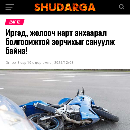
ЦАГ ҮЕ
Иргэд, жолооч нарт анхаарал
болгоомжтой зорчихыг сануулж
байна!
Огноо:
8 сар 10 өдөр.өмнө
,
2025/12/03