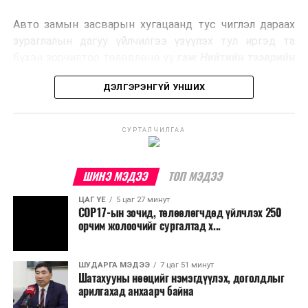
эрчим хүч үйлдвэрлэдэг.
Авто замын засварын хугацаанд тус чиглэл дараах
Ийнхүү лаг хатаах, шатаах технологийг лагийн
зураглалын дагуу үйлчилгээ үзүүлэх тул иргэд та
эзлэхүүнийг бууруулахын зэрэгцээ эрчим хүч
бүхэн зорчилтоо төлөвлөнө үү
гэж Нийтийн тээврийн
үйлдвэрлэх, нөөцийг дахин ашиглах чиглэлээр олон
бодлогын газраас мэдээллээ.
улсад өргөн ашиглаж байна.
ДЭЛГЭРЭНГҮЙ УНШИХ
СУРТАЛЧИЛГАА
ШИНЭ МЭДЭЭ
ТОП МЭДЭЭ
ЦАГ ҮЕ
5 цаг 27 минут
COP17-ын зочид, төлөөлөгчдөд үйлчлэх 250
орчим жолоочийг сургалтад х...
ШУДАРГА МЭДЭЭ
7 цаг 51 минут
Шатахууны нөөцийг нэмэгдүүлэх, доголдлыг
арилгахад анхаарч байна