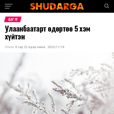
ЦАГ ҮЕ
Улаанбаатарт өдөртөө 5 хэм
хүйтэн
Огноо:
8 сар 22 өдөр.өмнө
,
2025/11/18