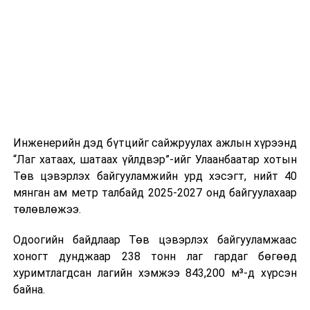
шат, маршрут, хөдөлгөөний зохион байгуулалт,
цагийн менежмент, мэдээлэл дамжуулах журам,
холбогдох байгууллагуудын уялдаа холбоо, аюулгүй
ажиллагааны чиглэлээр жолооч нарыг сургалт, арга
зүйгээр хангаж байна.
Мөн зам тээврийн осол, саатал болон бусад эрсдэл,
онцгой нөхцөл үүссэн үед авах арга хэмжээ, ачаалал
ихтэй нөхцөлд тайван, зөв, шуурхай шийдвэр гаргах,
Инженерийн дэд бүтцийг сайжруулах ажлын хүрээнд
өдөр тутмын ажлын бэлэн байдлыг хангах зэрэг
“Лаг хатаах, шатаах үйлдвэр”-ийг Улаанбаатар хотын
практик ур чадварыг сургалтын хөтөлбөрт тусгажээ.
Төв цэвэрлэх байгууламжийн урд хэсэгт, нийт 40
мянган ам метр талбайд 2025-2027 онд байгуулахаар
Сургалтыг танилцуулах лекц, асуулт-хариулт,
төлөвлөжээ.
жишээнд суурилсан сургалт, багаар ажиллах дасгал,
маршрут болон тээвэрлэлтийн урсгалын зураглалтай
Одоогийн байдлаар Төв цэвэрлэх байгууламжаас
танилцах, онцгой нөхцөлд ажиллах дадлага зэрэг
хоногт дунджаар 238 тонн лаг гардаг бөгөөд
онол, практик хосолсон хэлбэрээр зохион байгуулж
хуримтлагдсан лагийн хэмжээ 843,200 м³-д хүрсэн
байна.
байна.
Сургалтын үеэр COP17 олон улсын бага хурлыг