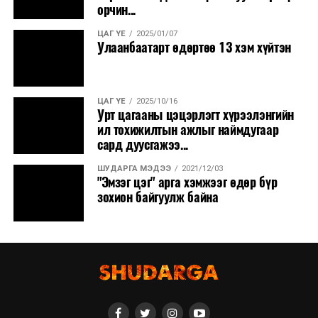
орчин...
ЦАГ ҮЕ
2025/01/07
Улаанбаатарт өдөртөө 13 хэм хүйтэн
ЦАГ ҮЕ
2025/10/16
Урт цагааны цэцэрлэгт хүрээлэнгийн
ил тохижилтын ажлыг наймдугаар
сард дуусгажээ...
ШУДАРГА МЭДЭЭ
2021/12/03
"Эмзэг цэг" арга хэмжээг өдөр бүр
зохион байгуулж байна