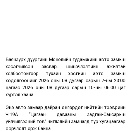
байгууламжаас гардаг лагийг байгаль орчинд аюулгүй
мэдээллээ.
аргаар боловсруулж, эзлэхүүнийг эрс бууруулах
зориулалттай. Лагийг өндөр температурт шатааснаар
эзлэхүүн нь 90 хүртэл хувиар буурч, бактери, вирус
болон бусад өвчин үүсгэгч бичил биетнийг устгах
боломжтой.
Түүнчлэн шаталтын явцад үүсэх дулааныг цахилгаан
болон дулааны эрчим хүч үйлдвэрлэхэд ашиглаж
Баянзүрх дүүргийн Монелийн гудамжийн авто замын
болдог. Зарим технологийн хувьд шаталтын дараа
хэсэгчилсэн засвар, шинэчлэлтийн ажилтай
үлдэх үнснээс фосфор зэрэг ашигт эрдсийг сэргээн
холбоотойгоор тухайн хэсгийн авто замын
авах боломжтой аж.
хөдөлгөөнийг 2026 оны 08 дугаар сарын 7-ны 23:00
цагаас 2026 оны 08 дугаар сарын 10-ны 06:00 цаг
Япон, Герман, Швейцар, Нидерланд, Өмнөд Солонгос
хүртэл хаана.
зэрэг улс лаг хатаах, шатаах технологийг ашиглаж
байна. Тухайлбал, Германд лаг шатаах үйлдвэрээс
Энэ авто замаар дайран өнгөрдөг нийтийн тээврийн
гарсан үнснээс фосфор сэргээн авах технологи
Ч:19А “Цагаан давааны задгай-Сансарын
ашигладаг бол Нидерландад төвлөрсөн лаг
үйлчилгээний төв” чиглэлийн замналд түр хугацаагаар
боловсруулах үйлдвэрүүдээр дулаан, цахилгаан
өөрчлөлт орж байна.