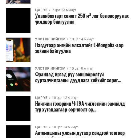
ЦАГ ҮЕ
7 цаг 53 минут
Улаанбаатарт хоногт 250 м³ лаг боловсруулах
үйлдвэр байгуулна
УЛСТӨР НИЙГЭМ
10 цаг 4 минут
Нэгдүгээр ангийн элсэлтийг E-Mongolia-аар
зохион байгуулна
УЛСТӨР НИЙГЭМ
10 цаг 8 минут
Францад иргэд рүү зөвшөөрөлгүй
сурталчилгааны дуудлага хийхийг хориг...
ЦАГ ҮЕ
10 цаг 12 минут
Нийтийн тээврийн Ч:19А чиглэлийн замналд
түр хугацаагаар өөрчлөлт ор...
ЦАГ ҮЕ
10 цаг 14 минут
Автомашины улсын дугаар сондгой тоогоор