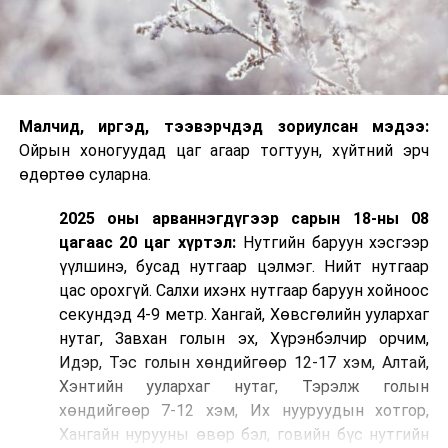
Малчид, иргэд, тээвэрчдэд зориулсан мэдээ:
Ойрын хоногуудад цаг агаар тогтуун, хүйтний эрч
өдөртөө суларна.
2025 оны арваннэгдүгээр сарын 18-ны 08
цагаас 20 цаг хүртэл:
Нутгийн баруун хэсгээр
үүлшинэ, бусад нутгаар цэлмэг. Нийт нутгаар
цас орохгүй. Салхи ихэнх нутгаар баруун хойноос
секундэд 4-9 метр. Хангай, Хөвсгөлийн уулархаг
нутаг, Завхан голын эх, Хүрэнбэлчир орчим,
Идэр, Тэс голын хөндийгөөр 12-17 хэм, Алтай,
Хэнтийн уулархаг нутаг, Тэрэлж голын
хөндийгөөр 7-12 хэм, Их нууруудын хотгор,
Хангайн нурууны өвөр бэл, говийн бүс нутгийн