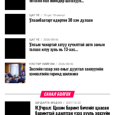
төгссөн бол өнөөдөр шатахуун...
ЦАГ ҮЕ
10 цаг 18 минут
Улаанбаатарт өдөртөө 30 хэм дулаан
ЦАГ ҮЕ
2026/08/06
Улсын чанартай хатуу хучилттай авто замын
талаас илүү хувь нь 13-аас...
УЛСТӨР НИЙГЭМ
2026/08/06
Засгийн газар энэ оныг дуустал санхүүгийн
хэмнэлтийн горимд шилжинэ
САНАЛ БОЛГОХ
ШУДАРГА МЭДЭЭ
2021/12/22
Н.Учрал: Цахим баримт бичгийг цаасан
баримттай адилтган үзэх хууль эрхзүйн