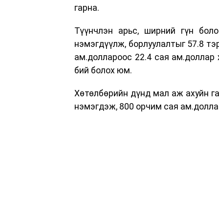
гарна.
Түүнчлэн арьс, ширний гүн боло
нэмэгдүүлж, борлуулалтыг 57.8 тэр
ам.доллароос 22.4 сая ам.доллар 
бий болох юм.
Хөтөлбөрийн дүнд мал аж ахуйн г
нэмэгдэж, 800 орчим сая ам.долла