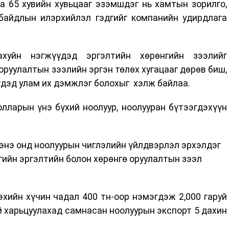
а 65 хувийн хувьцааг эзэмшдэг нь хамтын зорилго,
 байдлын илэрхийлэл гэдгийг компанийн удирдлага
уйн нэгжүүдэд эргэлтийн хөрөнгийн зээлийг
оруулалтын зээлийн эргэн төлөх хугацааг дөрөв биш,
үдэд улам их дэмжлэг болохыг хэлж байлаа.
лларын үнэ бүхий ноолуур, ноолууран бүтээгдэхүүн
 энэ онд ноолуурын чиглэлийн үйлдвэрлэл эрхэлдэг
өгийн эргэлтийн болон хөрөнгө оруулалтын зээл
хийн хүчин чадал 400 тн-оор нэмэгдэж 2,000 гаруй
й харьцуулахад самнасан ноолуурын экспорт 5 дахин