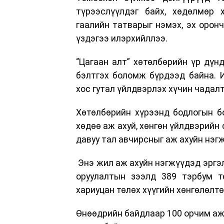
түрээслүүлдэг байх, хөдөлмөр 
гаалийн татварыг нэмэх, эх орон
үздэгээ илэрхийллээ.
“Цагаан алт” хөтөлбөрийн үр дүнд
бэлтгэх боломж бүрдээд байна. И
хос гутал үйлдвэрлэх хүчин чадал
Хөтөлбөрийн хүрээнд бодлогын б
хөдөө аж ахуй, хөнгөн үйлдвэрийн
давуу тал авчирсныг аж ахуйн нэг
Энэ жил аж ахуйн нэгжүүдэд эргэл
оруулалтын зээлд 389 тэрбум тө
хариуцан төлөх хүүгийн хөнгөлөлтө
Өнөөдрийн байдлаар 100 орчим аж 