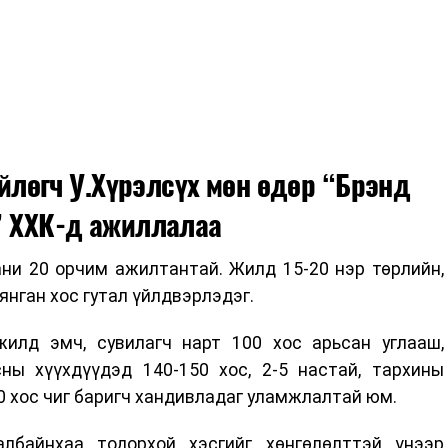
йлөгч У.Хүрэлсүх мөн өдөр “Брэнд
” ХХК-д ажиллалаа
ани 20 орчим ажилтантай. Жилд 15-20 нэр төрлийн,
мянган хос гутал үйлдвэрлэдэг.
илд эмч, сувилагч нарт 100 хос арьсан углааш,
сны хүүхдүүдэд 140-150 хос, 2-5 настай, тархины
 хос чиг баригч хандивладаг уламжлалтай юм.
лбайнхаа тодорхой хэсгийг хөнгөлөлттэй үнээр