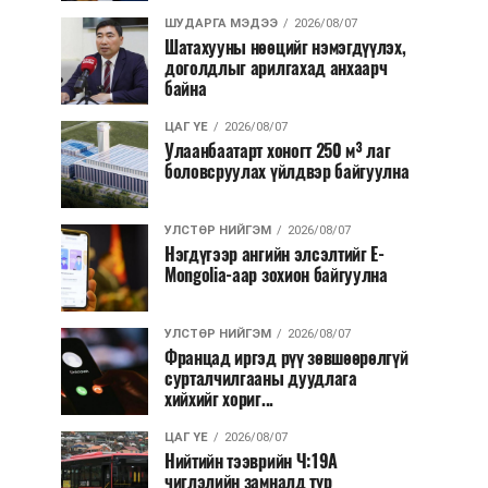
ШУДАРГА МЭДЭЭ
2026/08/07
Шатахууны нөөцийг нэмэгдүүлэх,
доголдлыг арилгахад анхаарч
байна
ЦАГ ҮЕ
2026/08/07
Улаанбаатарт хоногт 250 м³ лаг
боловсруулах үйлдвэр байгуулна
УЛСТӨР НИЙГЭМ
2026/08/07
Нэгдүгээр ангийн элсэлтийг E-
Mongolia-аар зохион байгуулна
УЛСТӨР НИЙГЭМ
2026/08/07
Францад иргэд рүү зөвшөөрөлгүй
сурталчилгааны дуудлага
хийхийг хориг...
ЦАГ ҮЕ
2026/08/07
Нийтийн тээврийн Ч:19А
чиглэлийн замналд түр