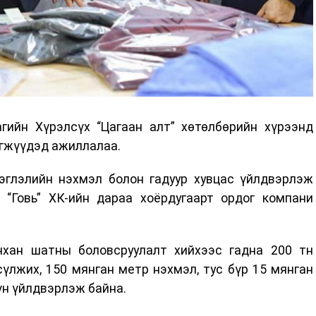
гийн Хүрэлсүх “Цагаан алт” хөтөлбөрийн хүрээнд
эгжүүдэд ажиллалаа.
рэглэлийн нэхмэл болон гадуур хувцас үйлдвэрлэж
 “Говь” ХК-ийн дараа хоёрдугаарт ордог компани
нхан шатны боловсруулалт хийхээс гадна 200 тн
сүлжих, 150 мянган метр нэхмэл, тус бүр 15 мянган
үн үйлдвэрлэж байна.