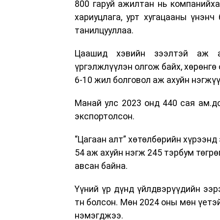
800 гаруй ажилтан нь компанийха
хариуцлага, урт хугацааны үнэнч
танилцууллаа.
Цаашид хэвийн зээлтэй аж ах
үргэлжлүүлэн олгож байх, хөрөнгө 
6-10 жил болговол аж ахуйн нэгжү
Манай улс 2023 онд 440 сая ам.до
экспортолсон.
“Цагаан алт” хөтөлбөрийн хүрээнд
54 аж ахуйн нэгж 245 тэрбум төгр
авсан байна.
Үүний үр дүнд үйлдвэрүүдийн ээрэ
тн болсон. Мөн 2024 оны мөн үетэ
нэмэгджээ.