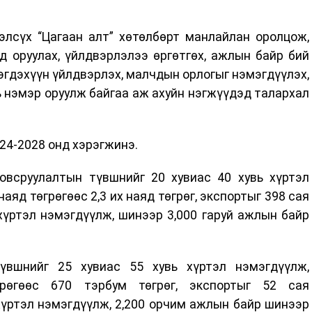
элсүх “Цагаан алт” хөтөлбөрт манлайлан оролцож,
д оруулах, үйлдвэрлэлээ өргөтгөх, ажлын байр бий
ээгдэхүүн үйлдвэрлэх, малчдын орлогыг нэмэгдүүлэх,
ь нэмэр оруулж байгаа аж ахуйн нэгжүүдэд талархал
024-2028 онд хэрэгжинэ.
овсруулалтын түвшнийг 20 хувиас 40 хувь хүртэл
аяд төгрөгөөс 2,3 их наяд төгрөг, экспортыг 398 сая
хүртэл нэмэгдүүлж, шинээр 3,000 гаруй ажлын байр
үвшнийг 25 хувиас 55 хувь хүртэл нэмэгдүүлж,
рөгөөс 670 тэрбум төгрөг, экспортыг 52 сая
хүртэл нэмэгдүүлж, 2,200 орчим ажлын байр шинээр