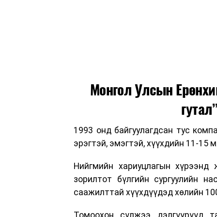
Монгол Улсын Ерөнхи
гутал
1993 онд байгуулагдсан тус комп
эрэгтэй, эмэгтэй, хүүхдийн 11-15 
Нийгмийн хариуцлагын хүрээнд ж
зорилтот бүлгийн сургуулийн на
саажилттай хүүхдүүдэд хөлийн 100
Томоохон сүлжээ дэлгүүрүүд та