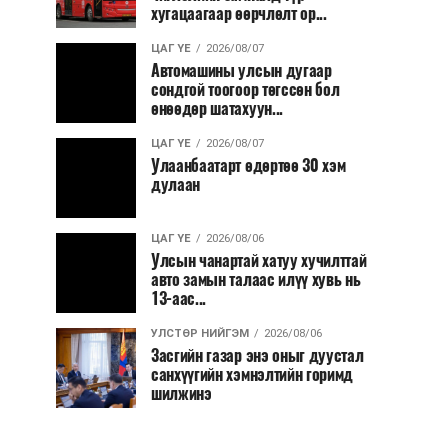
хугацаагаар өөрчлөлт ор...
ЦАГ ҮЕ
2026/08/07
Автомашины улсын дугаар
сондгой тоогоор төгссөн бол
өнөөдөр шатахуун...
ЦАГ ҮЕ
2026/08/07
Улаанбаатарт өдөртөө 30 хэм
дулаан
ЦАГ ҮЕ
2026/08/06
Улсын чанартай хатуу хучилттай
авто замын талаас илүү хувь нь
13-аас...
УЛСТӨР НИЙГЭМ
2026/08/06
Засгийн газар энэ оныг дуустал
санхүүгийн хэмнэлтийн горимд
шилжинэ