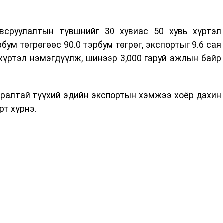
всруулалтын түвшнийг 30 хувиас 50 хувь хүртэл
бум төгрөгөөс 90.0 тэрбум төгрөг, экспортыг 9.6 сая
хүртэл нэмэгдүүлж, шинээр 3,000 гаруй ажлын байр
аралтай түүхий эдийн экспортын хэмжээ хоёр дахин
рт хүрнэ.