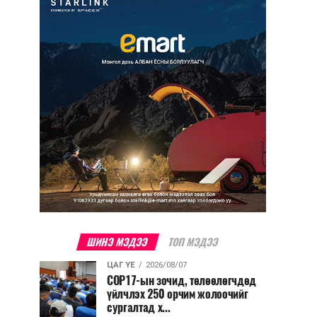
ШИНЭ МЭДЭЭ
ТОП МЭДЭЭ
ЦАГ ҮЕ
2026/08/07
COP17-ын зочид, төлөөлөгчдөд
үйлчлэх 250 орчим жолоочийг
сургалтад х...