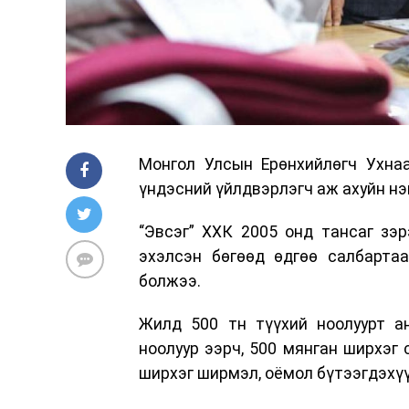
Монгол Улсын Ерөнхийлөгч Ухнаа
үндэсний үйлдвэрлэгч аж ахуйн н
“Эвсэг” ХХК 2005 онд тансаг зэ
эхэлсэн бөгөөд өдгөө салбартаа
болжээ.
Жилд 500 тн түүхий ноолуурт а
ноолуур ээрч, 500 мянган ширхэг 
ширхэг ширмэл, оёмол бүтээгдэхү