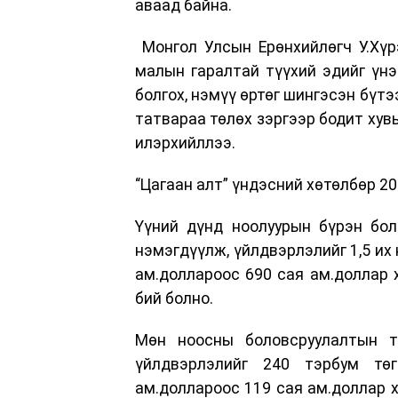
аваад байна.
Монгол Улсын Ерөнхийлөгч У.Хүр
малын гаралтай түүхий эдийг үнэ
болгох, нэмүү өртөг шингэсэн бүт
татвараа төлөх зэргээр бодит хув
илэрхийллээ.
“Цагаан алт” үндэсний хөтөлбөр 2
Үүний дүнд ноолуурын бүрэн бол
нэмэгдүүлж, үйлдвэрлэлийг 1,5 их н
ам.доллароос 690 сая ам.доллар 
бий болно.
Мөн ноосны боловсруулалтын т
үйлдвэрлэлийг 240 тэрбум төг
ам.доллароос 119 сая ам.доллар 