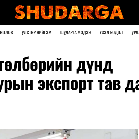
ОНЦЛОВ
УЛСТӨР НИЙГЭМ
ШУДАРГА МЭДЭЭ
ҮЗЭЛ БОДОЛ
УРЛ
өтөлбөрийн дүнд
урын экспорт тав д