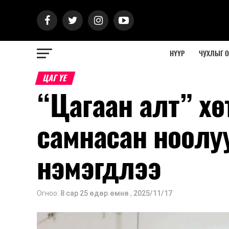
НҮҮР
ЧУХЛЫГ 
ЦАГ ҮЕ
“Цагаан алт” х
самнасан ноолу
нэмэгдлээ
Огноо:
8 сар 25 өдөр.өмнө
,
2025/11/17