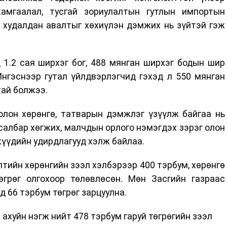
хамгаалал, тусгай зориулалтын гутлын импортын
ч худалдан авалтыг хөхиүлэн дэмжих нь зүйтэй гэж
 1.2 сая ширхэг бог, 488 мянган ширхэг бодын шир
нгэснээр гутал үйлдвэрлэгчид гэхэд л 550 мянган
тай болжээ.
олон хөрөнгө, татварын дэмжлэг үзүүлж байгаа нь
 салбар хөгжих, малчдын орлого нэмэгдэх зэрэг олон
жүүдийн удирдлагууд хэлж байлаа.
тийн хөрөнгийн зээл хэлбэрээр 400 тэрбум, хөрөнгө
грөг олгохоор төлөвлөсөн. Мөн Засгийн газраас
д 66 тэрбум төгрөг зарцуулна.
ахуйн нэгж нийт 478 тэрбум гаруй төгрөгийн зээл