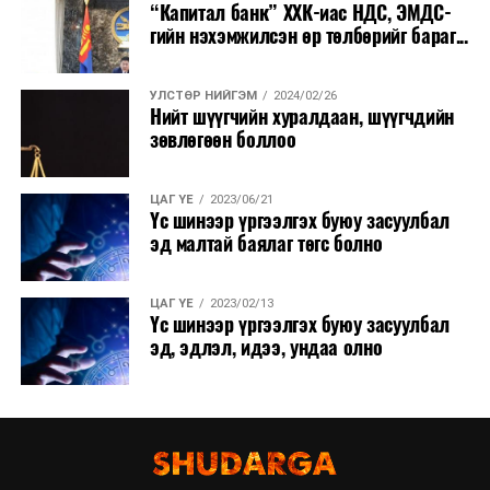
“Капитал банк” ХХК-иас НДС, ЭМДС-
гийн нэхэмжилсэн өр төлбөрийг бараг...
УЛСТӨР НИЙГЭМ
2024/02/26
Нийт шүүгчийн хуралдаан, шүүгчдийн
зөвлөгөөн боллоо
ЦАГ ҮЕ
2023/06/21
Үс шинээр үргээлгэх буюу засуулбал
эд малтай баялаг төгс болно
ЦАГ ҮЕ
2023/02/13
Үс шинээр үргээлгэх буюу засуулбал
эд, эдлэл, идээ, ундаа олно