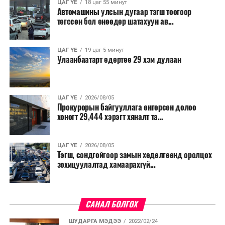
ЦАГ ҮЕ
18 цаг 55 минут
Автомашины улсын дугаар тэгш тоогоор
төгссөн бол өнөөдөр шатахуун ав...
ЦАГ ҮЕ
19 цаг 5 минут
Улаанбаатарт өдөртөө 29 хэм дулаан
ЦАГ ҮЕ
2026/08/05
Прокурорын байгууллага өнгөрсөн долоо
хоногт 29,444 хэрэгт хяналт та...
ЦАГ ҮЕ
2026/08/05
Тэгш, сондгойгоор замын хөдөлгөөнд оролцох
зохицуулалтад хамаарахгүй...
САНАЛ БОЛГОХ
ШУДАРГА МЭДЭЭ
2022/02/24