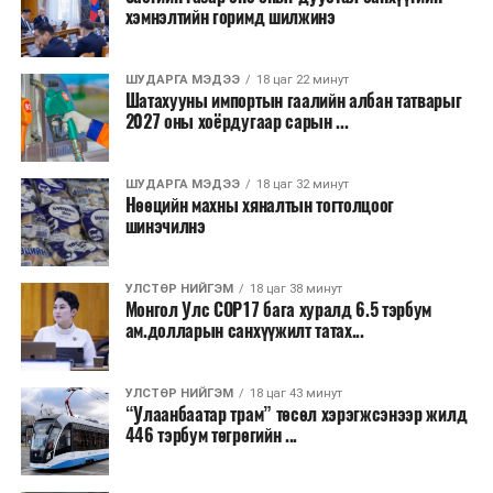
“Улаанбаатар трам” төсөл хэрэгжиж, авто замын
хэмнэлтийн горимд шилжинэ
ачаалал буурснаар трассын дагуух автомашинуудын
шатахууны хэмнэлт жилд 446 тэрбум төгрөгт хүрэх
ШУДАРГА МЭДЭЭ
18 цаг 22 минут
боломжтой гэсэн тооцоог техник, эдийн засгийн
Шатахууны импортын гаалийн албан татварыг
үндэслэлд тусгажээ.
2027 оны хоёрдугаар сарын ...
Төсөл хэрэгжсэнээр иргэдийн зорчих хугацаа
ШУДАРГА МЭДЭЭ
18 цаг 32 минут
богиносож, түгжрэлээс үүдэлтэй эдийн засгийн
Нөөцийн махны хяналтын тогтолцоог
алдагдал буурахын зэрэгцээ аюулгүй, найдвартай,
шинэчилнэ
тав тухтай, хүртээмжтэй нийтийн тээврийн шинэ
тогтолцоо бүрдэх ач холбогдолтой юм.
УЛСТӨР НИЙГЭМ
18 цаг 38 минут
Монгол Улс COP17 бага хуралд 6.5 тэрбум
ам.долларын санхүүжилт татах...
УЛСТӨР НИЙГЭМ
18 цаг 43 минут
“Улаанбаатар трам” төсөл хэрэгжсэнээр жилд
446 тэрбум төгрөгийн ...