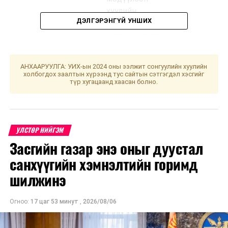
хуулийн
ДЭЛГЭРЭНГҮЙ УНШИХ
төслүүдийг
хэлэлцүүлэгт
бэлтгэх
үүрэг бүхий
АНХААРУУЛГА: УИХ-ын 2024 оны ээлжит сонгуулийн хуулийн
ажлын
холбогдох заалтын хүрээнд тус сайтын сэтгэгдэл хэсгийг
түр хугацаанд хаасан болно.
хэсгийн
хуралдаан
2
Байгаль
Байгаль
11.00
“Үндсэн
УЛСТӨР НИЙГЭМ
орчин, хүнс,
орчинд
хууль”
Засгийн газар энэ оныг дуустал
хөдөө аж
нөлөөлөх
санхүүгийн хэмнэлтийн горимд
ахуйн
байдлын
байнгын
үнэлгээний
шилжинэ
хороо
тухай хуульд
нэмэлт,
Огноо:
17 цаг 53 минут
,
2026/08/06
өөрчлөлт
оруулах