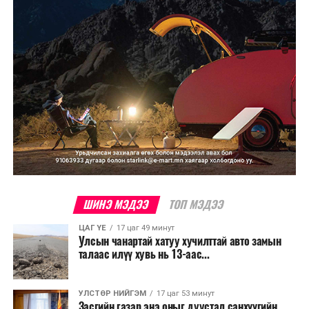
бизнесийн үйл ажиллагаа өргөжих, үл хөдлөх
хөрөнгийн үнэ цэнэ өсөх зэрэг эдийн засгийн эерэг
үр нөлөө үзүүлнэ гэж тооцсон байна.
Трамвай нь цахилгаан эрчим хүчээр ажилладаг тул
ашиглалтын явцад агаар бохирдуулагч бодис шууд
ялгаруулахгүй. Иргэд хувийн автомашинаас их
багтаамжийн нийтийн тээвэрт шилжсэнээр замын
хөдөлгөөний ачаалал, нүүрстөрөгчийн давхар исэл
болон бусад хүлэмжийн хийн ялгарлыг бууруулах ач
холбогдолтой.
Түгжрэлээс үүдэлтэй эдийн засгийн алдагдлыг
ШИНЭ МЭДЭЭ
ТОП МЭДЭЭ
тооцоход нэг автомашин өдөрт дунджаар 2.5 цаг
ЦАГ ҮЕ
17 цаг 49 минут
түгжрэлд саатахдаа 3.45 литр шатахууныг үр ашиггүй
Улсын чанартай хатуу хучилттай авто замын
зарцуулдаг байна. Ингэснээр нэг жолооч өдөрт
талаас илүү хувь нь 13-аас...
8,238.6 төгрөг, жилд 1.7 сая гаруй төгрөгийн
шатахууны зардлыг зөвхөн түгжрэлд алддаг аж.
УЛСТӨР НИЙГЭМ
17 цаг 53 минут
Засгийн газар энэ оныг дуустал санхүүгийн