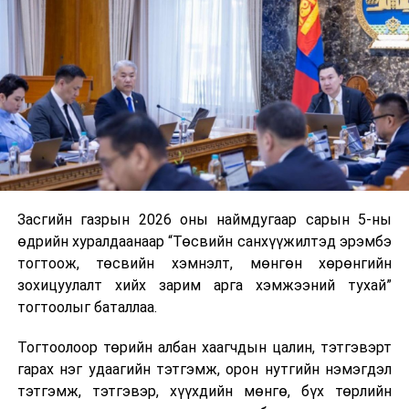
тухай
хуулийн
төслийг
хэлэлцүүлэгт
бэлтгэх
үүрэг бүхий
ажлын
хэсгийн
хуралдаан
Засгийн газрын 2026 оны наймдугаар сарын 5-ны
3
Төсвийн
Монгол
16.00
“Үндсэн
өдрийн хуралдаанаар “Төсвийн санхүүжилтэд эрэмбэ
байнгын
Улсын 2026
хууль”
тогтоож, төсвийн хэмнэлт, мөнгөн хөрөнгийн
хороо
оны төсвийн
зохицуулалт хийх зарим арга хэмжээний тухай”
тухай,
тогтоолыг баталлаа.
Үндэсний
баялгийн
Тогтоолоор төрийн албан хаагчдын цалин, тэтгэвэрт
сангийн 2026
гарах нэг удаагийн тэтгэмж, орон нутгийн нэмэгдэл
оны төсвийн
тэтгэмж, тэтгэвэр, хүүхдийн мөнгө, бүх төрлийн