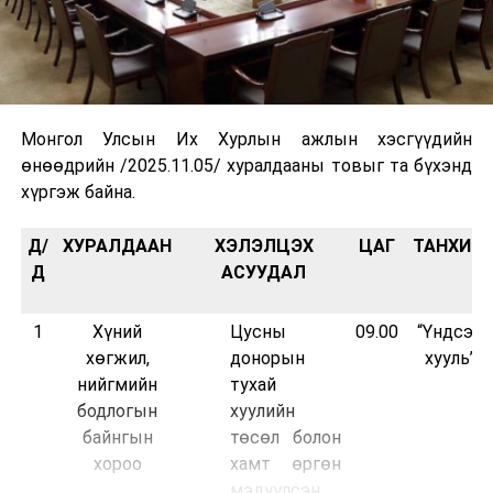
Монгол Улсын Их Хурлын ажлын хэсгүүдийн
өнөөдрийн /2025.11.05/ хуралдааны товыг та бүхэнд
хүргэж байна.
Д/
ХУРАЛДААН
ХЭЛЭЛЦЭХ
ЦАГ
ТАНХИМ
Д
АСУУДАЛ
1
Хүний
Цусны
09.00
“Үндсэн
хөгжил,
донорын
хууль”
нийгмийн
тухай
бодлогын
хуулийн
байнгын
төсөл болон
хороо
хамт өргөн
мэдүүлсэн