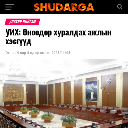
УЛСТӨР НИЙГЭМ
УИХ: Өнөөдөр хуралдах ажлын
хэсгүүд
Огноо:
9 сар 4 өдөр.өмнө
,
2025/11/05