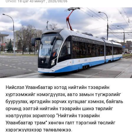
Огноо:
18 цаг 43 минут
,
2026/08/06
Нийслэл Улаанбаатар хотод нийтийн тээврийн
хүртээмжийг нэмэгдүүлэх, авто замын түгжрэлийг
бууруулах, иргэдийн зорчих хугацааг хэмнэх, байгаль
орчинд ээлтэй нийтийн тээврийн шинэ төрлийг
нэвтрүүлэх зорилгоор “Нийтийн тээврийн
Улаанбаатар трам” хөнгөн галт тэрэгний төслийг
хэрэгжүүлэхээр төлөвлөжээ.