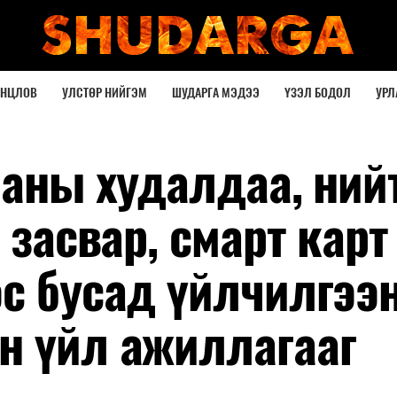
ОНЦЛОВ
УЛСТӨР НИЙГЭМ
ШУДАРГА МЭДЭЭ
ҮЗЭЛ БОДОЛ
УРЛ
ааны худалдаа, ний
 засвар, смарт карт
эс бусад үйлчилгээ
н үйл ажиллагааг