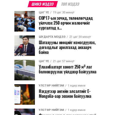
ШИНЭ МЭДЭЭ
ТОП МЭДЭЭ
ЦАГ ҮЕ
19 цаг 30 минут
COP17-ын зочид, төлөөлөгчдөд
үйлчлэх 250 орчим жолоочийг
сургалтад х...
ШУДАРГА МЭДЭЭ
21 цаг 54 минут
Шатахууны нөөцийг нэмэгдүүлэх,
доголдлыг арилгахад анхаарч
байна
ЦАГ ҮЕ
21 цаг 57 минут
Улаанбаатарт хоногт 250 м³ лаг
боловсруулах үйлдвэр байгуулна
УЛСТӨР НИЙГЭМ
1 өдөр.өмнө
Нэгдүгээр ангийн элсэлтийг E-
Mongolia-аар зохион байгуулна
УЛСТӨР НИЙГЭМ
1 өдөр.өмнө