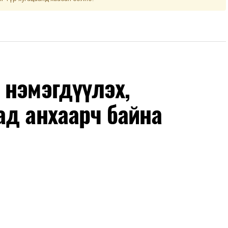
 нэмэгдүүлэх,
ад анхаарч байна