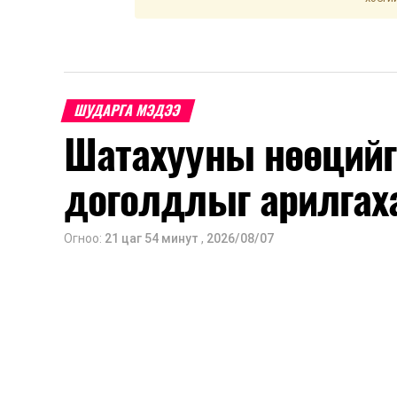
ШУДАРГА МЭДЭЭ
Шатахууны нөөцийг
доголдлыг арилгах
Огноо:
21 цаг 54 минут
,
2026/08/07