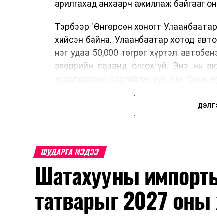
арилгахад анхаарч ажиллаж байгааг он
Тэрбээр "Өнгөрсөн хоногт Улаанбаатар
хийсэн байна. Улаанбаатар хотод авт
нэг удаа 50,000 төгрөг хүртэл автобе
зөөврийн саванд олгохгүй. Энэ нь а
худалдахаас сэргийлж буй юм. Орон н
холбоотой ШТС-уудаар зөөврийн сава
автомашины тэгш, сондгой дугаараар
ДЭЛГ
автобензин олгох зохицуулалт энэ са
үед нөөцийг хэвийн болгох, хэвийн г
Шатахууны нөөцийг нэмэгдүүлэх, ний
ШУДАРГА МЭДЭЭ
үүсвэрийг нэмэгдүүлэх чиглэлд анхаар
Шатахууны импорты
түлш орж ирсэн бөгөөд шилжүүлэн а
үйлдвэр, эрдэс баялгийн яамнаас мэдээ
татварыг 2027 оны 