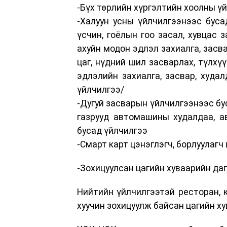
-Бүх төрлийн хүргэлтийн хоолны ү
-Халуун усны үйлчилгээнээс буса
үсчин, гоёлын гоо засал, хувцас з
ахуйн модон эдлэл захиалга, засва
цаг, нүдний шил засварлах, түлхүүр
эдлэлийн захиалга, засвар, худалд
үйлчилгээ/
-Дугуй засварын үйлчилгээнээс бу
газрууд автомашины худалдаа, ав
бусад үйлчилгээ
-Смарт карт цэнэглэгч, борлуулагч
-Зохицуулсан цагийн хуваарийн даг
Нийтийн үйлчилгээтэй ресторан, к
хуучин зохицуулж байсан цагийн х