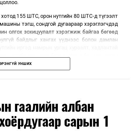
цоллоо.
 хотод 155 ШТС, орон нутгийн 80 ШТС-д түгээлт
омашины тэгш, сондгой дугаараар хэрэглэгчдэд
нзин олгох зохицуулалт хэрэгжиж байгаа бөгөөд
юулгүй байдлыг хангах үүднээс болон дамлан
утгийн иргэд намрын ургац хураалт, хадлантай
ар автобензин авч болно. Улаанбаатар хотод
 хэрэглэгчдэд нэг удаа 50,000 төгрөг хүртэл
ЭРЭНГҮЙ УНШИХ
рын 15-ны өдрийг хүртэл үргэлжлэх бөгөөд энэ
оримоор ажлаа үргэлжүүлнэ гэж найдаж байна.
лүүлэлтийг тогтворжуулах хүрээнд бусад эх
ч байна. Замын-Үүд боомтоор 2000 тонн дизель
н гаалийн албан
чих ажиллагаа хийгдэж байна" гэлээ
гэж Аж
ллээ.
хоёрдугаар сарын 1