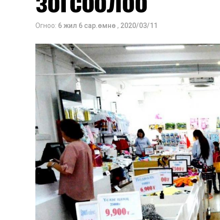
зогсоолоо
Огноо:
6 жил 6 сар.өмнө
,
2020/03/11