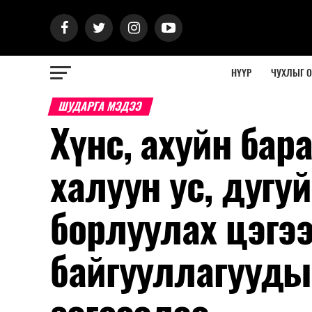
НҮҮР
ЧУХЛЫГ 
ШУДАРГА МЭДЭЭ
Хүнс, ахуйн бар
халуун ус, дугуй
борлуулах цэгэ
байгууллагууды