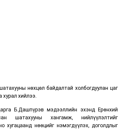
шатахууны нөхцөл байдалтай холбогдуулан цаг
 хурал хийлээ.
арга Б.Дашпүрэв мэдээллийн эхэнд Ерөнхий
сан шатахууны хангамж, нийлүүлэлтийг
но хугацаанд нөөцийг нэмэгдүүлэх, доголдлыг