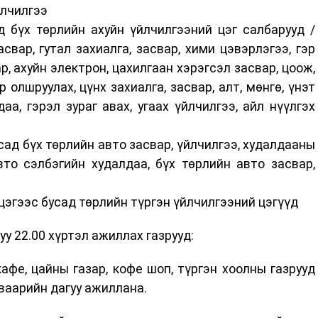
йлчилгээ
д бүх төрлийн ахуйн үйлчилгээний цэг салбарууд /
асвар, гутал захиалга, засвар, хими цэвэрлэгээ, гэр
р, ахуйн электрон, цахилгаан хэрэгсэл засвар, цоож,
 олшруулах, цүнх захиалга, засвар, алт, мөнгө, үнэт
аа, гэрэл зураг авах, угаах үйлчилгээ, айл нүүлгэх
сад бүх төрлийн авто засвар, үйлчилгээ, худалдааны
то сэлбэгийн худалдаа, бүх төрлийн авто засвар,
 цэгээс бусад төрлийн түргэн үйлчилгээний цэгүүд
уу 22.00 хүртэл ажиллах газрууд:
афе, цайны газар, кофе шоп, түргэн хоолны газрууд
уваарийн дагуу ажиллана.