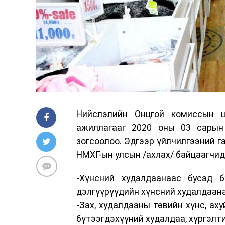
Нийслэлийн Онцгой комиссын ш
ажиллагааг 2020 оны 03 сарын 
зогсоолоо. Эдгээр үйлчилгээний г
НМХГ-ын улсын /ахлах/ байцаагчид
-Хүнсний худалдаанаас бусад б
дэлгүүрүүдийн хүнсний худалдаана
-Зах, худалдааны төвийн хүнс, ах
бүтээгдэхүүний худалдаа, хүргэлт