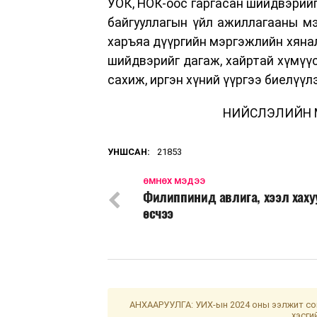
УОК, НОК-оос гаргасан шийдвэрийг
байгууллагын үйл ажиллагааны м
харъяа дүүргийн мэргэжлийн хянал
шийдвэрийг дагаж, хайртай хүмүүс
сахиж, иргэн хүний үүргээ биелүүл
НИЙСЛЭЛИЙН 
УНШСАН:
21853
ӨМНӨХ МЭДЭЭ
Филиппинид авлига, хээл хаху
өсчээ
АНХААРУУЛГА: УИХ-ын 2024 оны ээлжит сон
хэсги