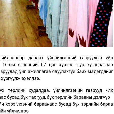
ийдвэрээр дараах үйлчилгээний газруудын үйл
16-ны өглөөний 07 цаг хүртэл түр хугацаагаар
азруудад үйл ажиллагаа явуулахгүй байх мэдэгдлийг
 хүргүүлж эхэллээ.
үх төрлийн худалдаа, үйлчилгээний газрууд /Их
ас бусад бүх тасгууд, бүх төрлийн барааны дэлгүүр
уйн хэрэглээний бараанаас бусад бүх төрлийн бараа
ийн үйлчилгээ