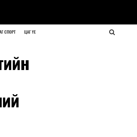
АГ СПОРТ
ЦАГ ҮЕ
тийн
ний