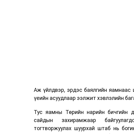
Аж үйлдвэр, эрдэс баялгийн яамнаас 
үеийн асуудлаар ээлжит хэвлэлийн бага
Тус яамны Төрийн нарийн бичгийн д
сайдын захирамжаар байгуулагд
тогтворжуулах шуурхай штаб нь боги