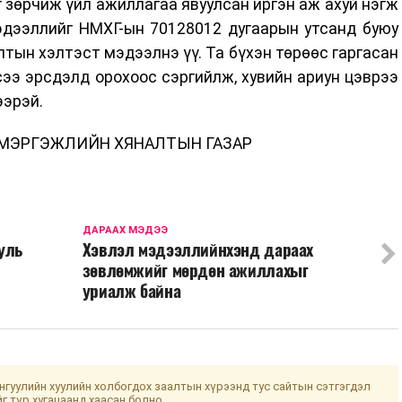
 зөрчиж үйл ажиллагаа явуулсан иргэн аж ахуй нэгж
эдээллийг НМХГ-ын 70128012 дугаарын утсанд буюу
тын хэлтэст мэдээлнэ үү. Та бүхэн төрөөс гаргасан
ээ эрсдэлд орохоос сэргийлж, хувийн ариун цэврээ
ээрэй.
МЭРГЭЖЛИЙН ХЯНАЛТЫН ГАЗАР
ДАРААХ МЭДЭЭ
уль
Хэвлэл мэдээллийнхэнд дараах
зөвлөмжийг мөрдөн ажиллахыг
уриалж байна
гуулийн хуулийн холбогдох заалтын хүрээнд тус сайтын сэтгэгдэл
йг түр хугацаанд хаасан болно.