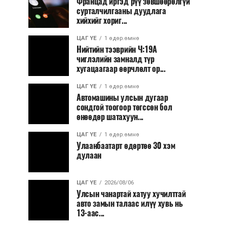
Францад иргэд рүү зөвшөөрөлгүй
сурталчилгааны дуудлага
хийхийг хориг...
ЦАГ ҮЕ
1 өдөр.өмнө
Нийтийн тээврийн Ч:19А
чиглэлийн замналд түр
хугацаагаар өөрчлөлт ор...
ЦАГ ҮЕ
1 өдөр.өмнө
Автомашины улсын дугаар
сондгой тоогоор төгссөн бол
өнөөдөр шатахуун...
ЦАГ ҮЕ
1 өдөр.өмнө
Улаанбаатарт өдөртөө 30 хэм
дулаан
ЦАГ ҮЕ
2026/08/06
Улсын чанартай хатуу хучилттай
авто замын талаас илүү хувь нь
13-аас...