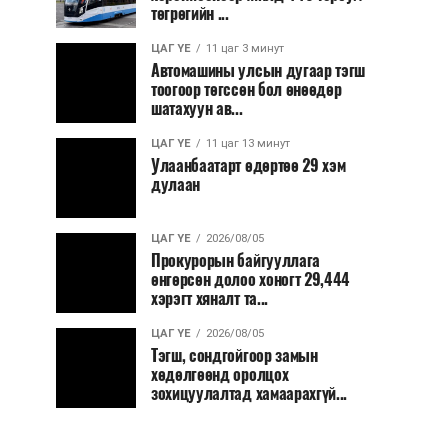
төгрөгийн ...
ЦАГ ҮЕ
11 цаг 3 минут
Автомашины улсын дугаар тэгш
тоогоор төгссөн бол өнөөдөр
шатахуун ав...
ЦАГ ҮЕ
11 цаг 13 минут
Улаанбаатарт өдөртөө 29 хэм
дулаан
ЦАГ ҮЕ
2026/08/05
Прокурорын байгууллага
өнгөрсөн долоо хоногт 29,444
хэрэгт хяналт та...
ЦАГ ҮЕ
2026/08/05
Тэгш, сондгойгоор замын
хөдөлгөөнд оролцох
зохицуулалтад хамаарахгүй...