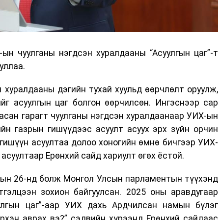
ын чуулганы нэгдсэн хуралдааны “Асуулгын цаг”-т
уллаа.
 хуралдааны дэгийн тухай хуульд өөрчлөлт оруулж,
йг асуулгын цаг болгон өөрчилсөн. Ингэснээр сар
асан гарагт чуулганы нэгдсэн хуралдаанаар УИХ-ын
йн газрын гишүүдээс асуулт асуух эрх зүйн орчин
гишүүн асуултаа долоо хоногийн өмнө бичгээр УИХ-
 асуултаар Ерөнхий сайд хариулт өгөх ёстой.
арын 26-нд болж Монгол Улсын парламентын түүхэнд
тгэлцээн зохион байгуулсан. 2025 оны аравдугаар
улгын цаг”-аар УИХ дахь Ардчилсан намын бүлэг
рхэн аврах вэ?” сэдвийн хүрээнд Ерөнхий сайдаас