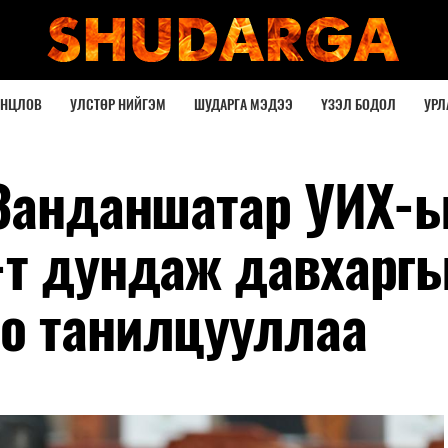
ОНЦЛОВ
УЛСТӨР НИЙГЭМ
ШУДАРГА МЭДЭЭ
ҮЗЭЛ БОДОЛ
УРЛ
.Занданшатар УИХ-
-т дундаж давхарг
о танилцууллаа