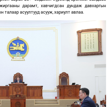
жиргааны дарамт, хавчигдсан дундаж давхаргын
н талаар асуултууд асууж, хариулт авлаа.