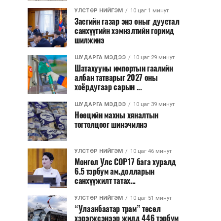
УЛСТӨР НИЙГЭМ
10 цаг 1 минут
Засгийн газар энэ оныг дуустал
санхүүгийн хэмнэлтийн горимд
шилжинэ
ШУДАРГА МЭДЭЭ
10 цаг 29 минут
Шатахууны импортын гаалийн
албан татварыг 2027 оны
хоёрдугаар сарын ...
ШУДАРГА МЭДЭЭ
10 цаг 39 минут
Нөөцийн махны хяналтын
тогтолцоог шинэчилнэ
УЛСТӨР НИЙГЭМ
10 цаг 46 минут
Монгол Улс COP17 бага хуралд
6.5 тэрбум ам.долларын
санхүүжилт татах...
УЛСТӨР НИЙГЭМ
10 цаг 51 минут
“Улаанбаатар трам” төсөл
хэрэгжсэнээр жилд 446 тэрбум