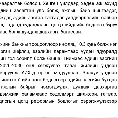
мааралтай болсон. Хөнгөн үйлдвэр, хөдөө аж ахуйд
эдийн засагтай улс болж, ажлын байр шингээдэг,
ждэг, эдийн засгаа тэтгэдэг үйлдвэрлэлийн салбар
ээл, гадаад худалдааны цогц шийдлийн бодлого буруу
аас болж дундаж давхарга багассан.
хийн банкны тооцооллоор инфляц 10.3 хувь болж нэг
ргэн инфляц, зээлийн дарамтаас үүдэн ядууралд
йн гол сорилт болж байна. Тиймээс эдийн засгийн
 2026-2030 онд хөгжүүлэх таван жилийн үндсэн
овсруулж УИХ-д өргөн мэдүүлсэн. Энэхүү үндсэн
инэтгэл”-ийн цогц бодлогоор эдийн засгийн бүтцээ
 ажлын байрыг нэмэгдүүлж, дундаж давхаргаа
 дэмжиж, халамжаас хөдөлмөрт шилжсэн, татвар,
длогын цогц реформын бодлогыг хэрэгжүүлэхээр