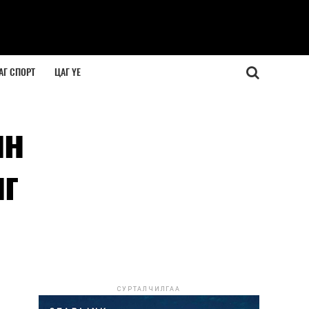
АГ СПОРТ
ЦАГ ҮЕ
ын
ыг
СУРТАЛЧИЛГАА