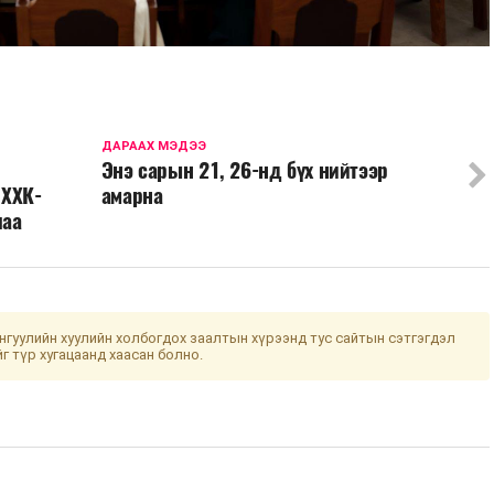
ДАРААХ МЭДЭЭ
Энэ сарын 21, 26-нд бүх нийтээр
 ХХК-
амарна
лаа
гуулийн хуулийн холбогдох заалтын хүрээнд тус сайтын сэтгэгдэл
йг түр хугацаанд хаасан болно.