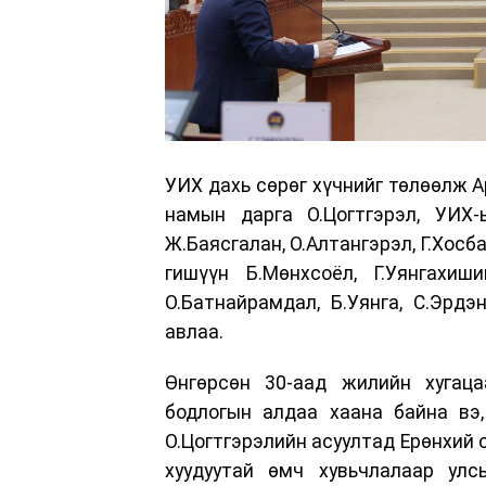
УИХ дахь сөрөг хүчнийг төлөөлж 
намын дарга О.Цогтгэрэл, УИХ-ы
Ж.Баясгалан, О.Алтангэрэл, Г.Хос
гишүүн Б.Мөнхсоёл, Г.Уянгахиш
О.Батнайрамдал, Б.Уянга, С.Эрдэ
авлаа.
Өнгөрсөн 30-аад жилийн хугаца
бодлогын алдаа хаана байна вэ
О.Цогтгэрэлийн асуултад Ерөнхий 
хуудуутай өмч хувьчлалаар улс