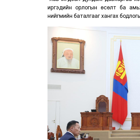
иргэдийн орлогын өсөлт ба амь
нийгмийн баталгааг хангах бодлогы