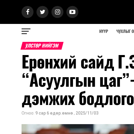
НҮҮР
ЧУХЛЫГ 
УЛСТӨР НИЙГЭМ
Ерөнхий сайд Г
“Асуулгын цаг”
дэмжих бодлого
Огноо:
9 сар 6 өдөр.өмнө
,
2025/11/03