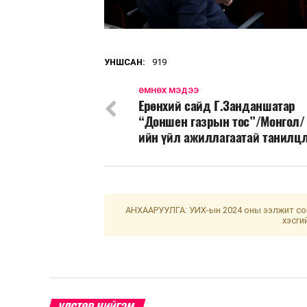
УНШСАН:
919
ӨМНӨХ МЭДЭЭ
Ерөнхий сайд Г.Занданшатар
“Доншен газрын тос”/Монгол/
ийн үйл ажиллагаатай танилц
АНХААРУУЛГА: УИХ-ын 2024 оны ээлжит сон
хэсги