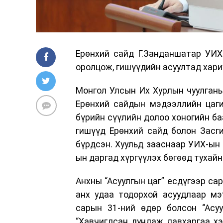
Ерөнхий сайд Г.Занданшатар УИХ-
оролцож, гишүүдийн асуултад хари
Монгол Улсын Их Хурлын чуулганы
Ерөнхий сайдын мэдээллийн цаги
бүрийн сүүлийн долоо хоногийн ба
гишүүд Ерөнхий сайд болон Засги
бүрдсэн. Хуульд зааснаар УИХ-ын 
ын даргад хүргүүлэх бөгөөд тухайн
Анхны “Асуулгын цаг” есдүгээр с
анх удаа тодорхой асуудлаар мэ
сарын 31-ний өдөр болсон “Асу
“Хавчигдсан дундаж давхаргаа хэ