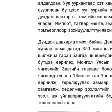
алдагдсан. Уул уурхайгаас хэт ха
суурилсан бүтцээс уул уурхайн 
дундаж давхаргыг хамгийн их дэм
унасан. Импорт, татвар, мөнгө, з
томъёоллоор, зохицуулалтгүй явсн
Дундаж давхарга эмзэг байна. Дэл
хувиар нэмэгдэхэд 350 мянган и
шилжинэ гэсэн байгаа нь өнөөдри
бүтцээ өөрчлөх, Монгол Улсыг
чиглэлийг Засгийн газраас бол
чиглэлд туссан “Шинэ итгэл-Эрс ш
өөрчилж, төрөлжүүлэх замаар
хамгаалж, хөдөлмөр эрхлэлтийг
зээл, аж үйлдвэржүүлэлтийн бо
төлөвлөсөн гэлээ.