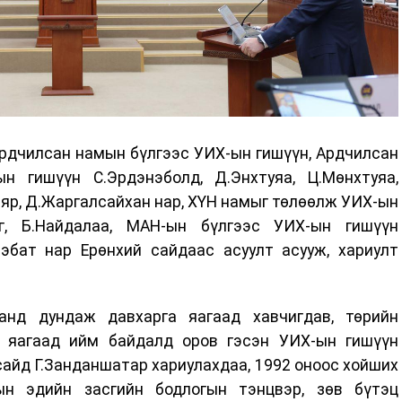
Ардчилсан намын бүлгээс УИХ-ын гишүүн, Ардчилсан
н гишүүн С.Эрдэнэболд, Д.Энхтуяа, Ц.Мөнхтуяа,
баяр, Д.Жаргалсайхан нар, ХҮН намыг төлөөлж УИХ-ын
иг, Б.Найдалаа, МАН-ын бүлгээс УИХ-ын гишүүн
нэбат нар Ерөнхий сайдаас асуулт асууж, хариулт
анд дундаж давхарга яагаад хавчигдав, төрийн
, яагаад ийм байдалд оров гэсэн УИХ-ын гишүүн
сайд Г.Занданшатар хариулахдаа, 1992 оноос хойших
ын эдийн засгийн бодлогын тэнцвэр, зөв бүтэц