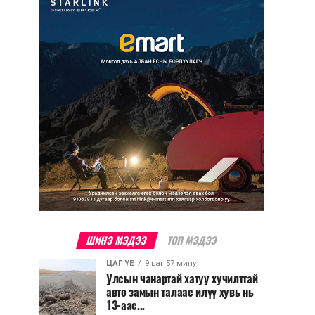
ШИНЭ МЭДЭЭ
ТОП МЭДЭЭ
ЦАГ ҮЕ
9 цаг 57 минут
Улсын чанартай хатуу хучилттай
авто замын талаас илүү хувь нь
13-аас...