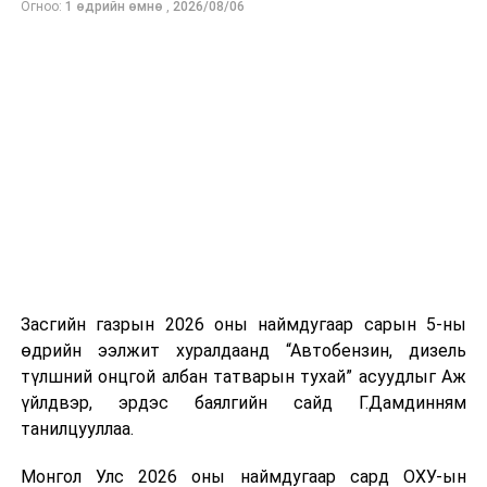
Огноо:
1 өдрийн өмнө
,
2026/08/06
нийлүүлэлтийг тогтворжуулах хүрээнд бусад эх
үүсвэрийг нэмэгдүүлэх чиглэлд анхаарч байна.
Замын-Үүд боомтоор 2000 тонн дизель түлш орж
ирсэн бөгөөд шилжүүлэн ачих ажиллагаа хийгдэж
байна" гэлээ
гэж Аж үйлдвэр, эрдэс баялгийн яамнаас
мэдээллээ.
Засгийн газрын 2026 оны наймдугаар сарын 5-ны
өдрийн ээлжит хуралдаанд “Автобензин, дизель
түлшний онцгой албан татварын тухай” асуудлыг Аж
үйлдвэр, эрдэс баялгийн сайд Г.Дамдинням
танилцууллаа.
Монгол Улс 2026 оны наймдугаар сард ОХУ-ын