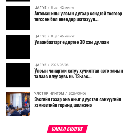
ЦАГ ҮЕ
8 цаг 42 минут
Түүнчлэн түлш, улаанбуудай, хүнсний ногооны нөөц
Автомашины улсын дугаар сондгой тоогоор
бүрдүүлэх зоорь, агуулах барих аж ахуйн нэгжүүдэд
төгссөн бол өнөөдөр шатахуун...
хөнгөлөлттэй зээл олгох, цахилгааны хөнгөлөлт
үзүүлэхийг салбарын сайд нарт үүрэг болголоо.
ЦАГ ҮЕ
8 цаг 46 минут
Улаанбаатарт өдөртөө 30 хэм дулаан
ЦАГ ҮЕ
2026/08/06
Улсын чанартай хатуу хучилттай авто замын
талаас илүү хувь нь 13-аас...
УЛСТӨР НИЙГЭМ
2026/08/06
Засгийн газар энэ оныг дуустал санхүүгийн
хэмнэлтийн горимд шилжинэ
САНАЛ БОЛГОХ