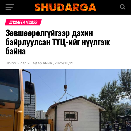
ШУДАРГА МЭДЭЭ
Зөвшөөрөлгүйгээр дахин
байрлуулсан ТҮЦ-ийг нүүлгэж
байна
Огноо:
9 сар 20 өдөр.өмнө
,
2025/10/21