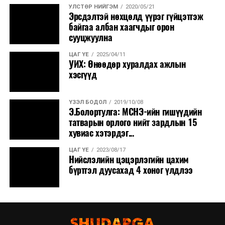
УЛСТӨР НИЙГЭМ
2020/05/21
Эрсдэлтэй нөхцөлд үүрэг гүйцэтгэж
байгаа албан хаагчдыг орон
сууцжуулна
ЦАГ ҮЕ
2025/04/11
УИХ: Өнөөдөр хуралдах ажлын
хэсгүүд
ҮЗЭЛ БОДОЛ
2019/10/08
Э.Болортулга: МСНЭ-ийн гишүүдийн
татварын орлого нийт зардлын 15
хувиас хэтэрдэг...
ЦАГ ҮЕ
2023/08/17
Нийслэлийн цэцэрлэгийн цахим
бүртгэл дуусахад 4 хоног үлдлээ