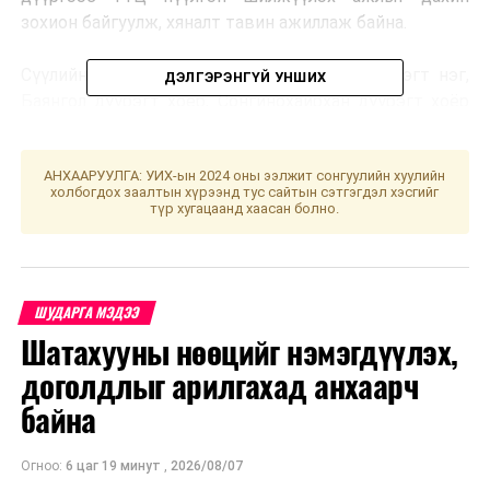
зохион байгуулж, хяналт тавин ажиллаж байна.
Сүүлийн нэг сарын байдлаар Баянзүрх дүүрэгт нэг,
ДЭЛГЭРЭНГҮЙ УНШИХ
Баянгол дүүрэгт хоёр, Сонгинохайрхан дүүрэгт хоёр
буюу нийт таван байршилд ТҮЦ дахин байрлуулсан
зөрчлийг арилгууллаа.
АНХААРУУЛГА: УИХ-ын 2024 оны ээлжит сонгуулийн хуулийн
УНШСАН:
1318
холбогдох заалтын хүрээнд тус сайтын сэтгэгдэл хэсгийг
түр хугацаанд хаасан болно.
ДАРААХ МЭДЭЭ
Нисэхийн тойргоос тэмээтэй хөшөө хүртэл авто замын
нэгдүгээр эгнээг чөлөөлж нийтийн тээврийн автобус
явуулна
ШУДАРГА МЭДЭЭ
ӨМНӨХ МЭДЭЭ
Шатахууны нөөцийг нэмэгдүүлэх,
УИХ: Өнөөдөр хуралдах байнгын болон түр хороод
доголдлыг арилгахад анхаарч
байна
Огноо:
6 цаг 19 минут
,
2026/08/07