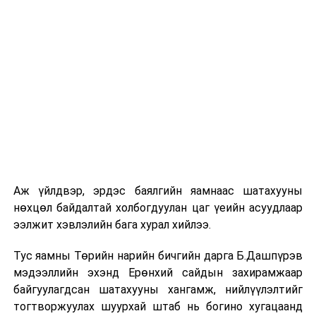
Аж үйлдвэр, эрдэс баялгийн яамнаас шатахууны
нөхцөл байдалтай холбогдуулан цаг үеийн асуудлаар
ээлжит хэвлэлийн бага хурал хийлээ.
Тус яамны Төрийн нарийн бичгийн дарга Б.Дашпүрэв
мэдээллийн эхэнд Ерөнхий сайдын захирамжаар
байгуулагдсан шатахууны хангамж, нийлүүлэлтийг
тогтворжуулах шуурхай штаб нь богино хугацаанд