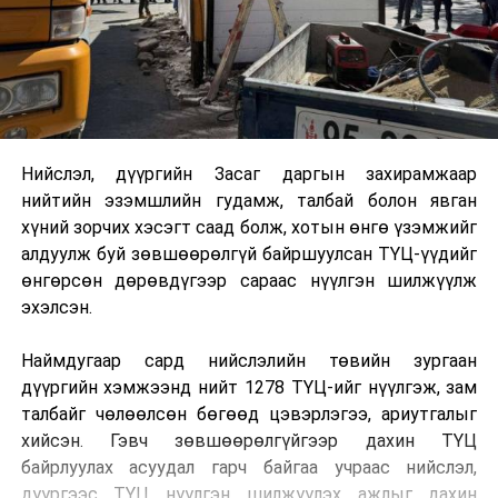
Нийслэл, дүүргийн Засаг даргын захирамжаар
нийтийн эзэмшлийн гудамж, талбай болон явган
хүний зорчих хэсэгт саад болж, хотын өнгө үзэмжийг
алдуулж буй зөвшөөрөлгүй байршуулсан ТҮЦ-үүдийг
өнгөрсөн дөрөвдүгээр сараас нүүлгэн шилжүүлж
эхэлсэн.
Наймдугаар сард нийслэлийн төвийн зургаан
дүүргийн хэмжээнд нийт 1278 ТҮЦ-ийг нүүлгэж, зам
талбайг чөлөөлсөн бөгөөд цэвэрлэгээ, ариутгалыг
хийсэн. Гэвч зөвшөөрөлгүйгээр дахин ТҮЦ
байрлуулах асуудал гарч байгаа учраас нийслэл,
дүүргээс ТҮЦ нүүлгэн шилжүүлэх ажлыг дахин