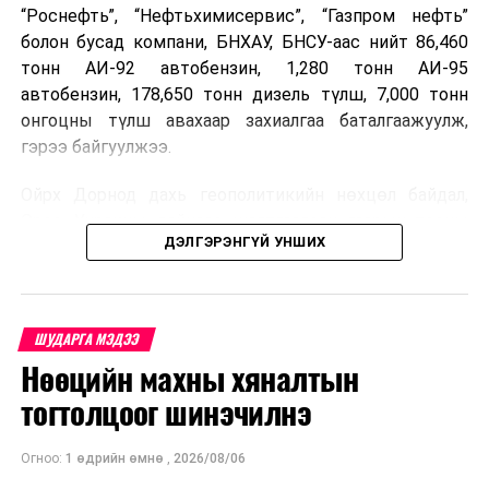
“Роснефть”, “Нефтьхимисервис”, “Газпром нефть”
болон бусад компани, БНХАУ, БНСУ-аас нийт 86,460
тонн АИ-92 автобензин, 1,280 тонн АИ-95
автобензин, 178,650 тонн дизель түлш, 7,000 тонн
онгоцны түлш авахаар захиалгаа баталгаажуулж,
гэрээ байгуулжээ.
Ойрх Дорнод дахь геополитикийн нөхцөл байдал,
Орос, Украины дайнаас шалтгаалсан газрын тосны
ДЭЛГЭРЭНГҮЙ УНШИХ
үнийн өсөлт дэлхийн зах зээлд буураагүй байна.
Үүний улмаас наймдугаар сард хил үнэ тонн тутамд
дахин өсөж, ОХУ болон бусад эх үүсвэрээс худалдан
авах шатахууны үнэ 1,200-2,000 ам.долларт хүрчээ.
ШУДАРГА МЭДЭЭ
Нөөцийн махны хяналтын
Иймд дотоодын зах зээл дэх үнийн өсөлтийг
сааруулахын тулд гаалийн болон онцгой албан
тогтолцоог шинэчилнэ
татварыг тэглэх шаардлага үүссэнийг салбарын сайд
танилцуулсан байна.
Огноо:
1 өдрийн өмнө
,
2026/08/06