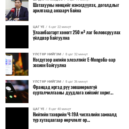
Шатахууны нөөцийг нэмэгдүүлэх, доголдлыг
болон арилжааны банкуудтай хамтран стратегийн
арилгахад анхаарч байна
бүтээгдэхүүний нөөц бүрдүүлэх, хадгалах, түгээх,
борлуулах бүх шатанд цахим төлбөрийн баримт
үйлдэж, бүртгэлийг ил тод болгох юм.
ЦАГ ҮЕ
6 цаг 22 минут
Улаанбаатарт хоногт 250 м³ лаг боловсруулах
үйлдвэр байгуулна
2026 оны намар бэлтгэж, 2027 оны хавар худалдаанд
гаргах нөөцийн махны бүрдүүлэлтэд Нийслэлийн
Засаг дарга Б.Пүрэвдагваг онцгойлон анхаарч
УЛСТӨР НИЙГЭМ
8 цаг 32 минут
Нэгдүгээр ангийн элсэлтийг E-Mongolia-аар
ажиллахыг Ерөнхий сайд үүрэг болгожээ.
зохион байгуулна
Нөөцийн махыг цахим системд бүртгэснээр мах
бэлтгэлийн явц, нөөцийн үлдэгдэл ил тод болно. Мөн
УЛСТӨР НИЙГЭМ
8 цаг 36 минут
хөнгөлөлттэй зээлийг зориулалтын бусаар ашиглах
Францад иргэд рүү зөвшөөрөлгүй
сурталчилгааны дуудлага хийхийг хориг...
явдлыг таслан зогсоох, хүртээмжийг нэмэгдүүлэх,
өрсөлдөөнийг бий болгох боломжтой гэж үзжээ.
ЦАГ ҮЕ
8 цаг 40 минут
Иргэд агуулах, үйлдвэрээс махаа шууд худалдан авах,
Нийтийн тээврийн Ч:19А чиглэлийн замналд
түр хугацаагаар өөрчлөлт ор...
малчид системээр дамжуулан бүтээгдэхүүнээ
эцсийн хэрэглэгчид борлуулах боломж бүрдэх юм.