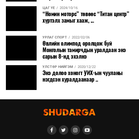
ЦАГ ҮЕ
2024/10/16
“Номин моторс” төвөөс “Титан центр”
хүртэлх замыг хааж, ...
УРЛАГ СПОРТ
2022/02/06
Өвлийн олимпод оролцож буй
Монголын тамирчдын уралдаан энэ
сарын 8-нд эхэлнэ
УЛСТӨР НИЙГЭМ
2020/12/22
Энэ долоо хоногт УИХ-ын чууланы
нэгдсэн хуралдаанаар ..