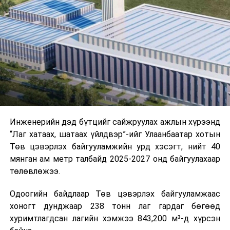
буудал болон арга хэмжээний байршилд хүргэх үе
шат, маршрут, хөдөлгөөний зохион байгуулалт,
цагийн менежмент, мэдээлэл дамжуулах журам,
холбогдох байгууллагуудын уялдаа холбоо, аюулгүй
ажиллагааны чиглэлээр жолооч нарыг сургалт, арга
зүйгээр хангаж байна.
Мөн зам тээврийн осол, саатал болон бусад эрсдэл,
онцгой нөхцөл үүссэн үед авах арга хэмжээ, ачаалал
ихтэй нөхцөлд тайван, зөв, шуурхай шийдвэр гаргах,
Инженерийн дэд бүтцийг сайжруулах ажлын хүрээнд
өдөр тутмын ажлын бэлэн байдлыг хангах зэрэг
“Лаг хатаах, шатаах үйлдвэр”-ийг Улаанбаатар хотын
практик ур чадварыг сургалтын хөтөлбөрт тусгажээ.
Төв цэвэрлэх байгууламжийн урд хэсэгт, нийт 40
мянган ам метр талбайд 2025-2027 онд байгуулахаар
Сургалтыг танилцуулах лекц, асуулт-хариулт,
төлөвлөжээ.
жишээнд суурилсан сургалт, багаар ажиллах дасгал,
маршрут болон тээвэрлэлтийн урсгалын зураглалтай
Одоогийн байдлаар Төв цэвэрлэх байгууламжаас
танилцах, онцгой нөхцөлд ажиллах дадлага зэрэг
хоногт дунджаар 238 тонн лаг гардаг бөгөөд
онол, практик хосолсон хэлбэрээр зохион байгуулж
хуримтлагдсан лагийн хэмжээ 843,200 м³-д хүрсэн
байна.