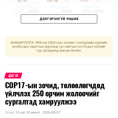
ДЭЛГЭРЭНГҮЙ УНШИХ
АНХААРУУЛГА: УИХ-ын 2024 оны ээлжит сонгуулийн хуулийн
холбогдох заалтын хүрээнд тус сайтын сэтгэгдэл хэсгийг
түр хугацаанд хаасан болно.
УНШСАН:
1181
ДАРААХ МЭДЭЭ
“Лаг хатааж шатаах үйлдвэр” барих тендерийг
зарлахаар бэлтгэл ажлыг хангаж байна
ЦАГ ҮЕ
COP17-ын зочид, төлөөлөгчдөд
ӨМНӨХ МЭДЭЭ
"I pad air 4, I Phone 16 promax загварын гар утас
үйлчлэх 250 орчим жолоочийг
зарна” гэх зарын дагуу очиж дээрэмджээ
сургалтад хамруулжээ
Огноо:
16 цаг 25 минут
,
2026/08/07