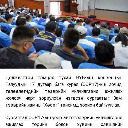
Цөлжилттэй тэмцэх тухай НҮБ-ын конвенцын
Талуудын 17 дугаар бага хурал (COP17)-ын зочид,
төлөөлөгчдийн тээврийн үйлчилгээнд ажиллах
жолооч нарт зориулсан нэгдсэн сургалтыг Зам,
тээврийн яамны “Хөсөг” танхимд зохион байгууллаа.
Сургалтад COP17-ын үеэр автотээврийн үйлчилгээнд
ажиллах төрийн болон хувийн хэвшлийн