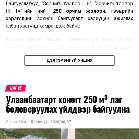
байгууллагууд, “Зорчигч тээвэр I, II”, “Зорчигч тээвэр
III, IV”-ийн нийт
250 орчим жолооч
, тээврийн
хэрэгслийн зохион байгуулалт хариуцан ажиллах
албан хаагчид хамрагдаж байна.
Монгол Улсад зохион байгуулагдах олон улсын
хэмжээний энэхүү арга хэмжээний үеэр гадаадын
зочид, төлөөлөгчдөд аюулгүй, шуурхай, соёлтой,
ДЭЛГЭРЭНГҮЙ УНШИХ
мэргэжлийн түвшинд тээврийн үйлчилгээ үзүүлэх
бэлтгэлийг хангах нь сургалтын гол зорилго юм.
Сургалтаар COP17-ын ерөнхий ойлголт, ач холбогдол,
ЦАГ ҮЕ
зохион байгуулалтын онцлог, зочид, төлөөлөгчдийн
Улаанбаатарт хоногт 250 м³ лаг
ангилал, үйлчилгээний стандарт, жолооч нарын үүрэг
хариуцлага, сахилга бат, үйлчилгээний соёл, ёс зүй,
боловсруулах үйлдвэр байгуулна
мэргэжлийн харилцааны талаар нэгдсэн мэдээлэл
өгчээ.
Огноо:
18 цаг 51 минут
,
2026/08/07
Түүнчлэн зочдыг нисэх буудлаас угтан авах, зочид