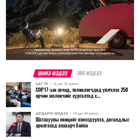
ШИНЭ МЭДЭЭ
ТОП МЭДЭЭ
ЦАГ ҮЕ
16 цаг 25 минут
COP17-ын зочид, төлөөлөгчдөд үйлчлэх 250
орчим жолоочийг сургалтад х...
ШУДАРГА МЭДЭЭ
18 цаг 49 минут
Шатахууны нөөцийг нэмэгдүүлэх, доголдлыг
арилгахад анхаарч байна