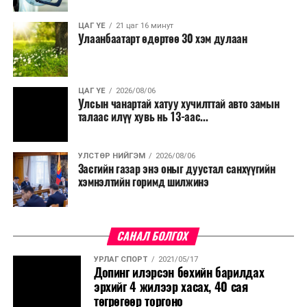
ЦАГ ҮЕ
21 цаг 16 минут
Улаанбаатарт өдөртөө 30 хэм дулаан
ЦАГ ҮЕ
2026/08/06
Улсын чанартай хатуу хучилттай авто замын
талаас илүү хувь нь 13-аас...
УЛСТӨР НИЙГЭМ
2026/08/06
Засгийн газар энэ оныг дуустал санхүүгийн
хэмнэлтийн горимд шилжинэ
САНАЛ БОЛГОХ
УРЛАГ СПОРТ
2021/05/17
Допинг илэрсэн бөхийн барилдах
эрхийг 4 жилээр хасах, 40 сая
төгрөгөөр торгоно