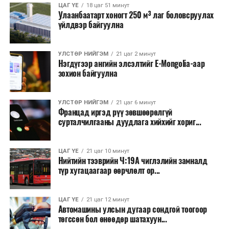
ЦАГ ҮЕ
18 цаг 51 минут
Улаанбаатарт хоногт 250 м³ лаг боловсруулах
үйлдвэр байгуулна
УЛСТӨР НИЙГЭМ
21 цаг 2 минут
Нэгдүгээр ангийн элсэлтийг E-Mongolia-аар
зохион байгуулна
УЛСТӨР НИЙГЭМ
21 цаг 6 минут
Францад иргэд рүү зөвшөөрөлгүй
сурталчилгааны дуудлага хийхийг хориг...
ЦАГ ҮЕ
21 цаг 10 минут
Нийтийн тээврийн Ч:19А чиглэлийн замналд
түр хугацаагаар өөрчлөлт ор...
ЦАГ ҮЕ
21 цаг 12 минут
Автомашины улсын дугаар сондгой тоогоор
төгссөн бол өнөөдөр шатахуун...