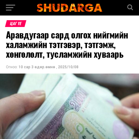
ЦАГ ҮЕ
Аравдугаар сард олгох нийгмийн
халамжийн тэтгэвэр, тэтгэмж,
хөнгөлөлт, тусламжийн хуваарь
Огноо:
10 сар 3 өдөр.өмнө
,
2025/10/08