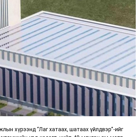
-хариулт, жишээнд суурилсан сургалт, багаар
вэрлэлтийн урсгалын зураглалтай танилцах,
эг онол, практик хосолсон хэлбэрээр зохион
га хурлыг зохион байгуулах Үндэсний хорооны
ар, Автотээврийн үндэсний төв болон Тээврийн
аагчид чиг үүргийнхээ хүрээнд мэдээлэл өгч,
аны Зам тээврийн хяналт, төлөвлөлт, зохион
илтэн, цагдаагийн дэд хурандаа Т.Ганзориг
т, аюулгүй ажиллагаа болон олон улсын арга
х асуудлын талаар мэдээлэл өгсөн байна.
лын хүрээнд “Лаг хатаах, шатаах үйлдвэр”-ийг
 төлөөлөгчдийн тээврийн үйлчилгээг аюулгүй,