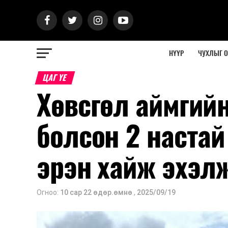
НҮҮР
ЧУХЛЫГ 
ЦАГ ҮЕ
Хөвсгөл аймгий
болсон 2 настай
эрэн хайж эхэл
Огноо:
10 сар 22 өдөр.өмнө
,
2025/09/19