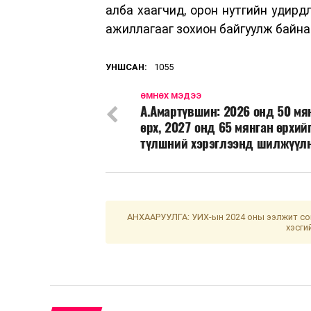
алба хаагчид, орон нутгийн удирд
ажиллагааг зохион байгуулж байна
УНШСАН:
1055
ӨМНӨХ МЭДЭЭ
А.Амартүвшин: 2026 онд 50 мя
өрх, 2027 онд 65 мянган өрхий
түлшний хэрэглээнд шилжүүл
АНХААРУУЛГА: УИХ-ын 2024 оны ээлжит сон
хэсги