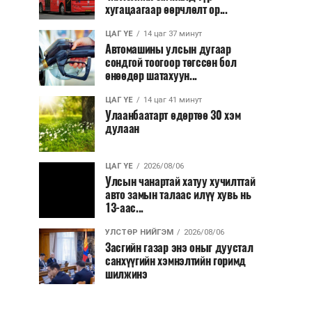
хугацаагаар өөрчлөлт ор...
ЦАГ ҮЕ
14 цаг 37 минут
Автомашины улсын дугаар
сондгой тоогоор төгссөн бол
өнөөдөр шатахуун...
ЦАГ ҮЕ
14 цаг 41 минут
Улаанбаатарт өдөртөө 30 хэм
дулаан
ЦАГ ҮЕ
2026/08/06
Улсын чанартай хатуу хучилттай
авто замын талаас илүү хувь нь
13-аас...
УЛСТӨР НИЙГЭМ
2026/08/06
Засгийн газар энэ оныг дуустал
санхүүгийн хэмнэлтийн горимд
шилжинэ