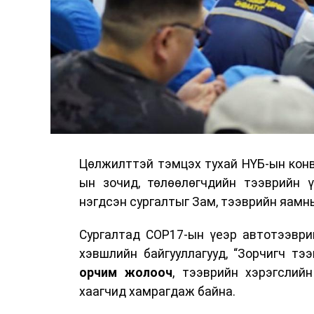
Цөлжилттэй тэмцэх тухай НҮБ-ын конв
ын зочид, төлөөлөгчдийн тээврийн 
нэгдсэн сургалтыг Зам, тээврийн яамны
Сургалтад COP17-ын үеэр автотээври
хэвшлийн байгууллагууд, “Зорчигч тээвэ
орчим жолооч
, тээврийн хэрэгслий
хаагчид хамрагдаж байна.