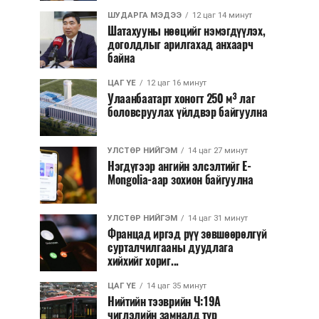
ШУДАРГА МЭДЭЭ
12 цаг 14 минут
Шатахууны нөөцийг нэмэгдүүлэх,
доголдлыг арилгахад анхаарч
байна
ЦАГ ҮЕ
12 цаг 16 минут
Улаанбаатарт хоногт 250 м³ лаг
боловсруулах үйлдвэр байгуулна
УЛСТӨР НИЙГЭМ
14 цаг 27 минут
Нэгдүгээр ангийн элсэлтийг E-
Mongolia-аар зохион байгуулна
УЛСТӨР НИЙГЭМ
14 цаг 31 минут
Францад иргэд рүү зөвшөөрөлгүй
сурталчилгааны дуудлага
хийхийг хориг...
ЦАГ ҮЕ
14 цаг 35 минут
Нийтийн тээврийн Ч:19А
чиглэлийн замналд түр