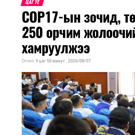
ЦАГ ҮЕ
COP17-ын зочид, т
250 орчим жолоочи
хамруулжээ
Огноо:
9 цаг 50 минут
,
2026/08/07