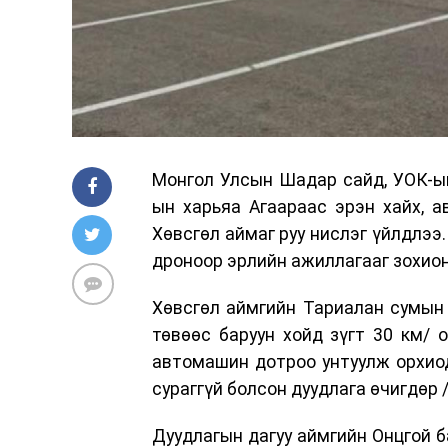
Монгол Улсын Шадар сайд, УОК-ын
ын харьяа Агаараас эрэн хайх, а
Хөвсгөл аймаг руу нислэг үйлдлээ
дроноор эрлийн ажиллагааг зохион
Хөвсгөл аймгийн Тариалан сумын 
төвөөс баруун хойд зүгт 30 км/ 
автомашин дотроо унтуулж орхиод
сураггүй болсон дуудлага өчигдөр /
Дуудлагын дагуу аймгийн Онцгой б