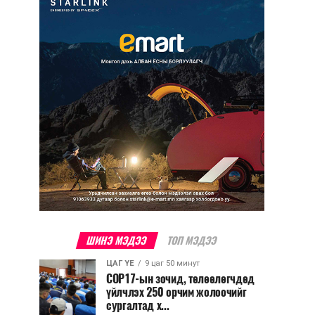
ШИНЭ МЭДЭЭ
ТОП МЭДЭЭ
ЦАГ ҮЕ
9 цаг 50 минут
COP17-ын зочид, төлөөлөгчдөд
үйлчлэх 250 орчим жолоочийг
сургалтад х...