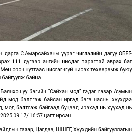
 дарга С.Амарсайханы үүрэг чиглэлийн дагуу ОБЕГ-
врах 111 дүгээр ангийн нисдэг тэрэгтэй аврах баг
. Мөн орон нутгаас нисгэгчгүй нисэх төхөөрөмж буюу
 байгуулж байна.
Баянхошуу багийн “Сайхан мод” гэдэг газар /сумын
ойд мод бэлтгэж байсан иргэд бага насны хүүхдээ
, мод бэлтгэж байгаад буцаад ирэхэд нь хүүхэд нь
2025.09.17/ 16:57 цагт ирсэн.
айдлын газар, Цагдаа, ШШГГ, Хүүхдийн байгууллагын