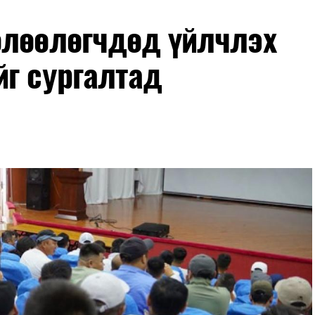
өлөөлөгчдөд үйлчлэх
йг сургалтад