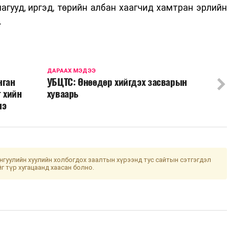
лагууд, иргэд, төрийн албан хаагчид хамтран эрлийн
.
ДАРААХ МЭДЭЭ
нган
УБЦТС: Өнөөдөр хийгдэх засварын
г хийн
хуваарь
нэ
гуулийн хуулийн холбогдох заалтын хүрээнд тус сайтын сэтгэгдэл
йг түр хугацаанд хаасан болно.