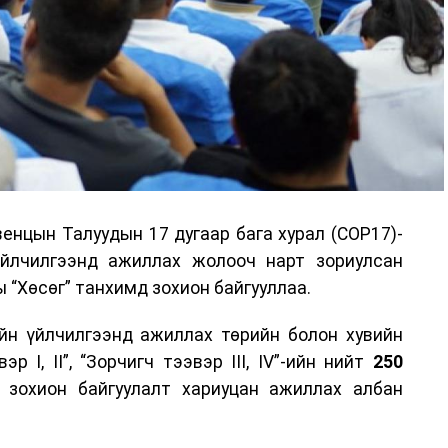
енцын Талуудын 17 дугаар бага хурал (COP17)-
үйлчилгээнд ажиллах жолооч нарт зориулсан
 “Хөсөг” танхимд зохион байгууллаа.
йн үйлчилгээнд ажиллах төрийн болон хувийн
р I, II”, “Зорчигч тээвэр III, IV”-ийн нийт
250
н зохион байгуулалт хариуцан ажиллах албан