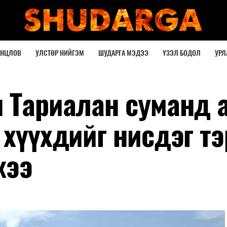
ОНЦЛОВ
УЛСТӨР НИЙГЭМ
ШУДАРГА МЭДЭЭ
ҮЗЭЛ БОДОЛ
УРЛ
н Тариалан суманд 
 хүүхдийг нисдэг тэ
жээ