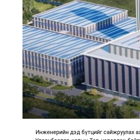
тусгажээ.
Сургалтыг танилцуулах лекц, асуулт
ажиллах дасгал, маршрут болон тээ
онцгой нөхцөлд ажиллах дадлага зэр
байгуулж байна.
Сургалтын үеэр COP17 олон улсын ба
Ажлын алба, Нийслэлийн тээврийн газ
цагдаагийн албаны холбогдох албан х
мэргэжил, арга зүйн зөвлөмж хүргэлээ.
Тухайлбал, Тээврийн цагдаагийн алб
байгуулалтын хэлтсийн ахлах мэргэж
замын хөдөлгөөний зохион байгуулал
хэмжээний үеэр жолооч нарын анхаара
Инженерийн дэд бүтцийг сайжруулах аж
Уг сургалт нь COP17-ын үеэр зочид,