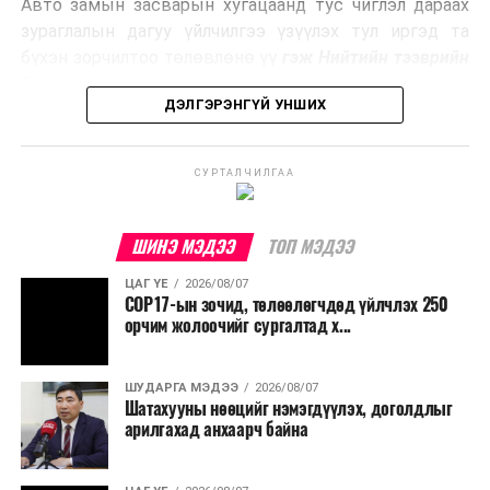
Авто замын засварын хугацаанд тус чиглэл дараах
Ийнхүү лаг хатаах, шатаах технологийг лагийн
зураглалын дагуу үйлчилгээ үзүүлэх тул иргэд та
эзлэхүүнийг бууруулахын зэрэгцээ эрчим хүч
бүхэн зорчилтоо төлөвлөнө үү
гэж Нийтийн тээврийн
үйлдвэрлэх, нөөцийг дахин ашиглах чиглэлээр олон
бодлогын газраас мэдээллээ.
улсад өргөн ашиглаж байна.
ДЭЛГЭРЭНГҮЙ УНШИХ
СУРТАЛЧИЛГАА
ШИНЭ МЭДЭЭ
ТОП МЭДЭЭ
ЦАГ ҮЕ
2026/08/07
COP17-ын зочид, төлөөлөгчдөд үйлчлэх 250
орчим жолоочийг сургалтад х...
ШУДАРГА МЭДЭЭ
2026/08/07
Шатахууны нөөцийг нэмэгдүүлэх, доголдлыг
арилгахад анхаарч байна