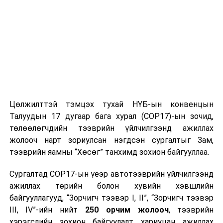
Цөлжилттэй тэмцэх тухай НҮБ-ын конвенцын
Талуудын 17 дугаар бага хурал (COP17)-ын зочид,
төлөөлөгчдийн тээврийн үйлчилгээнд ажиллах
жолооч нарт зориулсан нэгдсэн сургалтыг Зам,
тээврийн яамны “Хөсөг” танхимд зохион байгууллаа.
Сургалтад COP17-ын үеэр автотээврийн үйлчилгээнд
ажиллах төрийн болон хувийн хэвшлийн
байгууллагууд, “Зорчигч тээвэр I, II”, “Зорчигч тээвэр
III, IV”-ийн нийт
250 орчим жолооч
, тээврийн
хэрэгслийн зохион байгуулалт хариуцан ажиллах