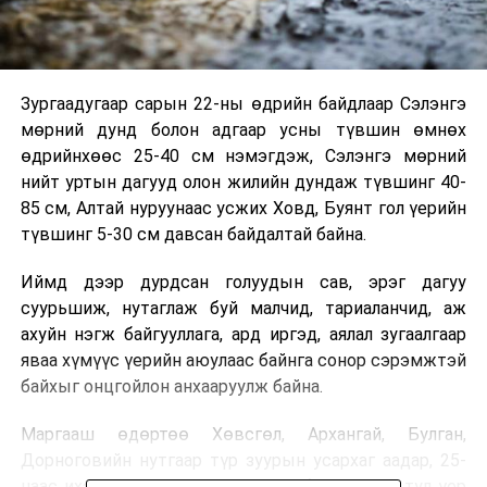
Зургаадугаар сарын 22-ны өдрийн байдлаар Сэлэнгэ
мөрний дунд болон адгаар усны түвшин өмнөх
өдрийнхөөс 25-40 см нэмэгдэж, Сэлэнгэ мөрний
нийт уртын дагууд олон жилийн дундаж түвшинг 40-
85 см, Алтай нуруунаас усжих Ховд, Буянт гол үерийн
түвшинг 5-30 см давсан байдалтай байна.
Иймд дээр дурдсан голуудын сав, эрэг дагуу
суурьшиж, нутаглаж буй малчид, тариаланчид, аж
ахуйн нэгж байгууллага, ард иргэд, аялал зугаалгаар
яваа хүмүүс үерийн аюулаас байнга сонор сэрэмжтэй
байхыг онцгойлон анхааруулж байна.
Маргааш өдөртөө Хөвсгөл, Архангай, Булган,
Дорноговийн нутгаар түр зуурын усархаг аадар, 25-
наас ихэнх нутгаар үргэлжилсэн бороо орох тул үер