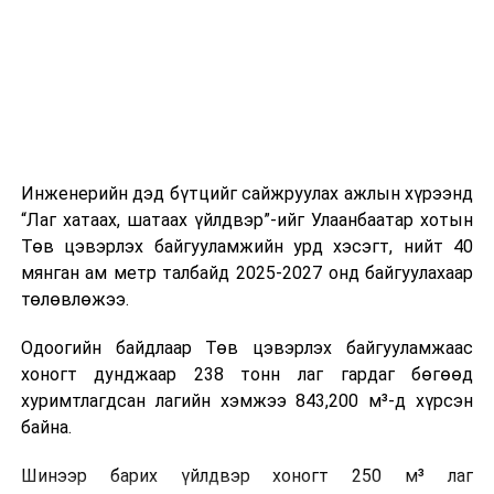
холбогдох байгууллагуудын уялдаа холбоо, аюулгүй
ажиллагааны чиглэлээр жолооч нарыг сургалт, арга
зүйгээр хангаж байна.
Мөн зам тээврийн осол, саатал болон бусад эрсдэл,
онцгой нөхцөл үүссэн үед авах арга хэмжээ, ачаалал
ихтэй нөхцөлд тайван, зөв, шуурхай шийдвэр гаргах,
Инженерийн дэд бүтцийг сайжруулах ажлын хүрээнд
өдөр тутмын ажлын бэлэн байдлыг хангах зэрэг
“Лаг хатаах, шатаах үйлдвэр”-ийг Улаанбаатар хотын
практик ур чадварыг сургалтын хөтөлбөрт тусгажээ.
Төв цэвэрлэх байгууламжийн урд хэсэгт, нийт 40
мянган ам метр талбайд 2025-2027 онд байгуулахаар
Сургалтыг танилцуулах лекц, асуулт-хариулт,
төлөвлөжээ.
жишээнд суурилсан сургалт, багаар ажиллах дасгал,
маршрут болон тээвэрлэлтийн урсгалын зураглалтай
Одоогийн байдлаар Төв цэвэрлэх байгууламжаас
танилцах, онцгой нөхцөлд ажиллах дадлага зэрэг
хоногт дунджаар 238 тонн лаг гардаг бөгөөд
онол, практик хосолсон хэлбэрээр зохион байгуулж
хуримтлагдсан лагийн хэмжээ 843,200 м³-д хүрсэн
байна.
байна.
Сургалтын үеэр COP17 олон улсын бага хурлыг
Шинээр барих үйлдвэр хоногт 250 м³ лаг
зохион байгуулах Үндэсний хорооны Ажлын алба,