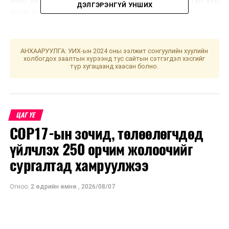
ДЭЛГЭРЭНГҮЙ УНШИХ
усны аюулаас сэрэмжилнэ үү.
УНШСАН:
6312
АНХААРУУЛГА: УИХ-ын 2024 оны ээлжит сонгуулийн хуулийн
ДАРААХ МЭДЭЭ
холбогдох заалтын хүрээнд тус сайтын сэтгэгдэл хэсгийг
Үс шинээр үргээлгэх буюу засуулбал эд, эдлэл, идээ,
түр хугацаанд хаасан болно.
ундаа олно
ӨМНӨХ МЭДЭЭ
Хувь тавилангаа насан туршид холбосон үнэнч хайрын
эзэд...
ЦАГ ҮЕ
COP17-ын зочид, төлөөлөгчдөд
үйлчлэх 250 орчим жолоочийг
сургалтад хамруулжээ
Огноо:
2 өдрийн өмнө
,
2026/08/07