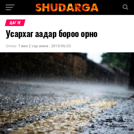
ЦАГ ҮЕ
Усархаг аадар бороо орно
Огноо:
7 жил 2 сар.өмнө
,
2019/06/23