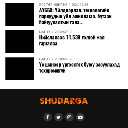
УЛСТӨР НИЙГЭМ
2024/12/18
АҮББХ: Үйлдвэрлэл, технологийн
паркуудын үйл ажиллагаа, бүтээн
байгуулалтын тала...
ЦАГ ҮЕ
2023/02/10
Нийслэлээс 11.539 толгой мал
гаргалаа
ЦАГ ҮЕ
2020/05/12
Үс шинээр үргээлгэх буюу засуулахад
тохиромжгүй