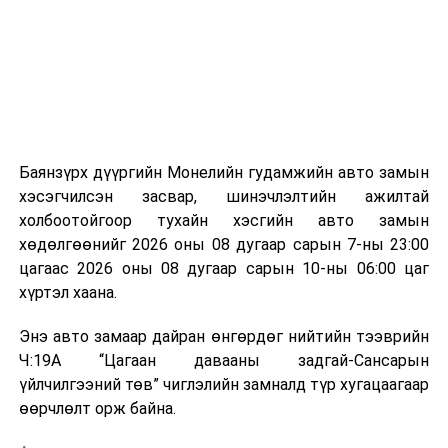
аргаар боловсруулж, эзлэхүүнийг эрс бууруулах
зориулалттай. Лагийг өндөр температурт шатааснаар
эзлэхүүн нь 90 хүртэл хувиар буурч, бактери, вирус
болон бусад өвчин үүсгэгч бичил биетнийг устгах
боломжтой.
Түүнчлэн шаталтын явцад үүсэх дулааныг цахилгаан
болон дулааны эрчим хүч үйлдвэрлэхэд ашиглаж
Баянзүрх дүүргийн Монелийн гудамжийн авто замын
болдог. Зарим технологийн хувьд шаталтын дараа
хэсэгчилсэн засвар, шинэчлэлтийн ажилтай
үлдэх үнснээс фосфор зэрэг ашигт эрдсийг сэргээн
холбоотойгоор тухайн хэсгийн авто замын
авах боломжтой аж.
хөдөлгөөнийг 2026 оны 08 дугаар сарын 7-ны 23:00
цагаас 2026 оны 08 дугаар сарын 10-ны 06:00 цаг
Япон, Герман, Швейцар, Нидерланд, Өмнөд Солонгос
хүртэл хаана.
зэрэг улс лаг хатаах, шатаах технологийг ашиглаж
байна. Тухайлбал, Германд лаг шатаах үйлдвэрээс
Энэ авто замаар дайран өнгөрдөг нийтийн тээврийн
гарсан үнснээс фосфор сэргээн авах технологи
Ч:19А “Цагаан давааны задгай-Сансарын
ашигладаг бол Нидерландад төвлөрсөн лаг
үйлчилгээний төв” чиглэлийн замналд түр хугацаагаар
боловсруулах үйлдвэрүүдээр дулаан, цахилгаан
өөрчлөлт орж байна.
эрчим хүч үйлдвэрлэдэг.