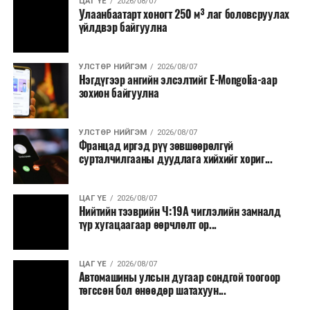
ЦАГ ҮЕ
2026/08/07
Улаанбаатарт хоногт 250 м³ лаг боловсруулах
үйлдвэр байгуулна
УЛСТӨР НИЙГЭМ
2026/08/07
Нэгдүгээр ангийн элсэлтийг E-Mongolia-аар
зохион байгуулна
УЛСТӨР НИЙГЭМ
2026/08/07
Францад иргэд рүү зөвшөөрөлгүй
сурталчилгааны дуудлага хийхийг хориг...
ЦАГ ҮЕ
2026/08/07
Нийтийн тээврийн Ч:19А чиглэлийн замналд
түр хугацаагаар өөрчлөлт ор...
ЦАГ ҮЕ
2026/08/07
Автомашины улсын дугаар сондгой тоогоор
төгссөн бол өнөөдөр шатахуун...