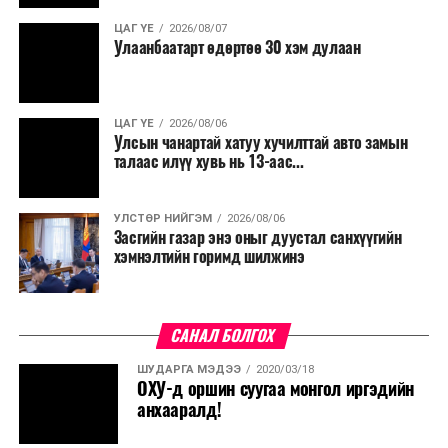
ЦАГ ҮЕ
2026/08/07
Улаанбаатарт өдөртөө 30 хэм дулаан
ЦАГ ҮЕ
2026/08/06
Улсын чанартай хатуу хучилттай авто замын
талаас илүү хувь нь 13-аас...
УЛСТӨР НИЙГЭМ
2026/08/06
Засгийн газар энэ оныг дуустал санхүүгийн
хэмнэлтийн горимд шилжинэ
САНАЛ БОЛГОХ
ШУДАРГА МЭДЭЭ
2020/03/18
ОХУ-д оршин суугаа монгол иргэдийн
анхааралд!