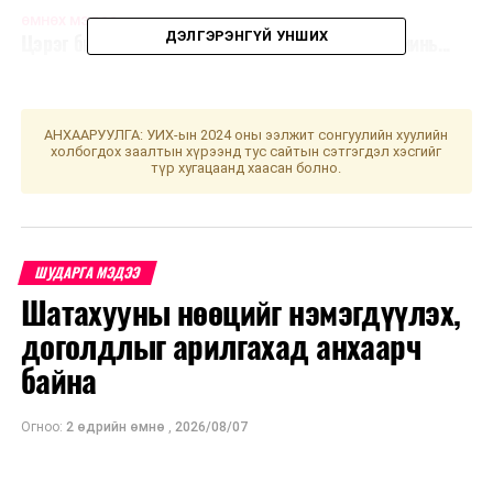
ӨМНӨХ МЭДЭЭ
ДЭЛГЭРЭНГҮЙ УНШИХ
Цэрэг би чинь ингэж бодохоор, цээжин дотор минь...
АНХААРУУЛГА: УИХ-ын 2024 оны ээлжит сонгуулийн хуулийн
холбогдох заалтын хүрээнд тус сайтын сэтгэгдэл хэсгийг
түр хугацаанд хаасан болно.
ШУДАРГА МЭДЭЭ
Шатахууны нөөцийг нэмэгдүүлэх,
доголдлыг арилгахад анхаарч
байна
Огноо:
2 өдрийн өмнө
,
2026/08/07