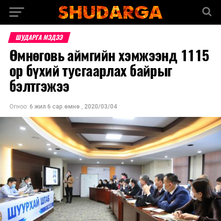
ШУДАРГА МЭДЭЭ
Өмнөговь аймгийн хэмжээнд 1115
ор бүхий тусгаарлах байрыг
бэлтгэжээ
Огноо:
6 жил 6 сар.өмнө
,
2020/03/04