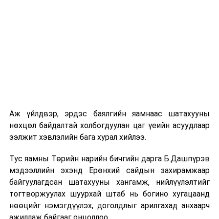
Аж үйлдвэр, эрдэс баялгийн яамнаас шатахууны
нөхцөл байдалтай холбогдуулан цаг үеийн асуудлаар
ээлжит хэвлэлийн бага хурал хийлээ.
Тус яамны Төрийн нарийн бичгийн дарга Б.Дашпүрэв
мэдээллийн эхэнд Ерөнхий сайдын захирамжаар
байгуулагдсан шатахууны хангамж, нийлүүлэлтийг
тогтворжуулах шуурхай штаб нь богино хугацаанд
нөөцийг нэмэгдүүлэх, доголдлыг арилгахад анхаарч
ажиллаж байгааг онцоллоо.