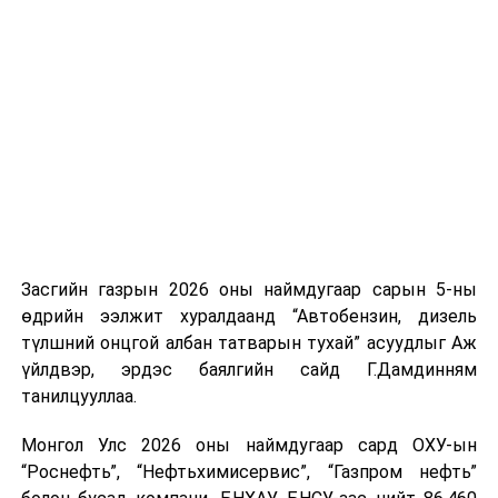
үүсвэрийг нэмэгдүүлэх чиглэлд анхаарч байна.
Замын-Үүд боомтоор 2000 тонн дизель түлш орж
ирсэн бөгөөд шилжүүлэн ачих ажиллагаа хийгдэж
байна" гэлээ
гэж Аж үйлдвэр, эрдэс баялгийн яамнаас
мэдээллээ.
Засгийн газрын 2026 оны наймдугаар сарын 5-ны
өдрийн ээлжит хуралдаанд “Автобензин, дизель
түлшний онцгой албан татварын тухай” асуудлыг Аж
үйлдвэр, эрдэс баялгийн сайд Г.Дамдинням
танилцууллаа.
Монгол Улс 2026 оны наймдугаар сард ОХУ-ын
“Роснефть”, “Нефтьхимисервис”, “Газпром нефть”