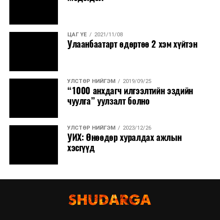
ЦАГ ҮЕ
2021/11/08
Улаанбаатарт өдөртөө 2 хэм хүйтэн
УЛСТӨР НИЙГЭМ
2019/09/25
“1000 анхдагч илгээлтийн эздийн
чуулга” уулзалт болно
УЛСТӨР НИЙГЭМ
2023/12/26
УИХ: Өнөөдөр хуралдах ажлын
хэсгүүд