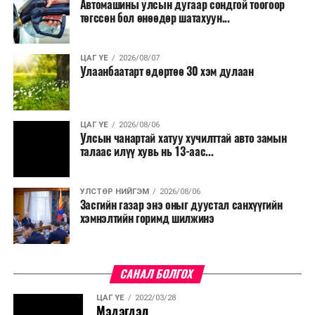
Автомашины улсын дугаар сондгой тоогоор
бүрдүүлэх зоорь, агуулах барих аж ахуйн нэгжүүдэд
төгссөн бол өнөөдөр шатахуун...
хөнгөлөлттэй зээл олгох, цахилгааны хөнгөлөлт
үзүүлэхийг салбарын сайд нарт үүрэг болголоо.
ЦАГ ҮЕ
2026/08/07
Улаанбаатарт өдөртөө 30 хэм дулаан
ЦАГ ҮЕ
2026/08/06
Улсын чанартай хатуу хучилттай авто замын
талаас илүү хувь нь 13-аас...
УЛСТӨР НИЙГЭМ
2026/08/06
Засгийн газар энэ оныг дуустал санхүүгийн
хэмнэлтийн горимд шилжинэ
САНАЛ БОЛГОХ
ЦАГ ҮЕ
2022/03/28
Мэдэгдэл