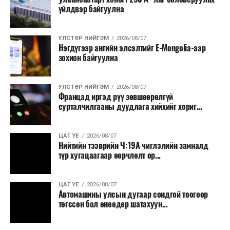
үйлдвэр байгуулна
УЛСТӨР НИЙГЭМ
2026/08/07
Нэгдүгээр ангийн элсэлтийг E-Mongolia-аар
зохион байгуулна
УЛСТӨР НИЙГЭМ
2026/08/07
Францад иргэд рүү зөвшөөрөлгүй
сурталчилгааны дуудлага хийхийг хориг...
ЦАГ ҮЕ
2026/08/07
Нийтийн тээврийн Ч:19А чиглэлийн замналд
түр хугацаагаар өөрчлөлт ор...
ЦАГ ҮЕ
2026/08/07
Автомашины улсын дугаар сондгой тоогоор
төгссөн бол өнөөдөр шатахуун...