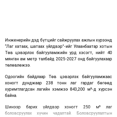
ажиллагааны чиглэлээр жолооч нарыг сургалт, арга
зүйгээр хангаж байна.
Мөн зам тээврийн осол, саатал болон бусад эрсдэл,
онцгой нөхцөл үүссэн үед авах арга хэмжээ, ачаалал
ихтэй нөхцөлд тайван, зөв, шуурхай шийдвэр гаргах,
Инженерийн дэд бүтцийг сайжруулах ажлын хүрээнд
өдөр тутмын ажлын бэлэн байдлыг хангах зэрэг
“Лаг хатаах, шатаах үйлдвэр”-ийг Улаанбаатар хотын
практик ур чадварыг сургалтын хөтөлбөрт тусгажээ.
Төв цэвэрлэх байгууламжийн урд хэсэгт, нийт 40
мянган ам метр талбайд 2025-2027 онд байгуулахаар
Сургалтыг танилцуулах лекц, асуулт-хариулт,
төлөвлөжээ.
жишээнд суурилсан сургалт, багаар ажиллах дасгал,
маршрут болон тээвэрлэлтийн урсгалын зураглалтай
Одоогийн байдлаар Төв цэвэрлэх байгууламжаас
танилцах, онцгой нөхцөлд ажиллах дадлага зэрэг
хоногт дунджаар 238 тонн лаг гардаг бөгөөд
онол, практик хосолсон хэлбэрээр зохион байгуулж
хуримтлагдсан лагийн хэмжээ 843,200 м³-д хүрсэн
байна.
байна.
Сургалтын үеэр COP17 олон улсын бага хурлыг
Шинээр барих үйлдвэр хоногт 250 м³ лаг
зохион байгуулах Үндэсний хорооны Ажлын алба,
боловсруулах хүчин чадалтай. Боловсруулалтын
Нийслэлийн тээврийн газар, Автотээврийн үндэсний