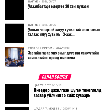
ЦАГ ҮЕ
2026/08/07
Улаанбаатарт өдөртөө 30 хэм дулаан
ЦАГ ҮЕ
2026/08/06
Улсын чанартай хатуу хучилттай авто замын
талаас илүү хувь нь 13-аас...
УЛСТӨР НИЙГЭМ
2026/08/06
Засгийн газар энэ оныг дуустал санхүүгийн
хэмнэлтийн горимд шилжинэ
САНАЛ БОЛГОХ
ЦАГ ҮЕ
2019/10/10
Өнөөдөр цахилгаан шугам тоноглолд
засвар үйлчилгээ хийх хуваарь
ШУДАРГА МЭДЭЭ
2020/11/11