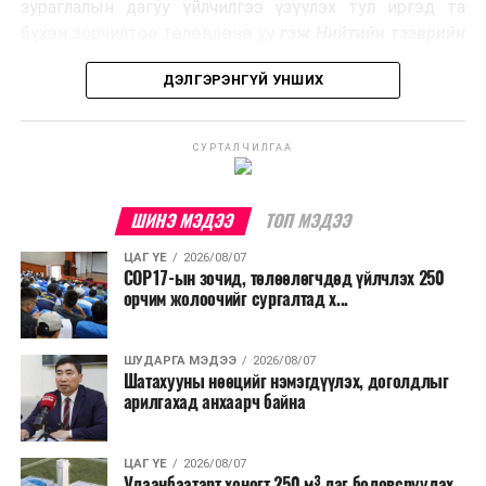
Ийнхүү лаг хатаах, шатаах технологийг лагийн
зураглалын дагуу үйлчилгээ үзүүлэх тул иргэд та
эзлэхүүнийг бууруулахын зэрэгцээ эрчим хүч
бүхэн зорчилтоо төлөвлөнө үү
гэж Нийтийн тээврийн
үйлдвэрлэх, нөөцийг дахин ашиглах чиглэлээр олон
бодлогын газраас мэдээллээ.
улсад өргөн ашиглаж байна.
ДЭЛГЭРЭНГҮЙ УНШИХ
СУРТАЛЧИЛГАА
ШИНЭ МЭДЭЭ
ТОП МЭДЭЭ
ЦАГ ҮЕ
2026/08/07
COP17-ын зочид, төлөөлөгчдөд үйлчлэх 250
орчим жолоочийг сургалтад х...
ШУДАРГА МЭДЭЭ
2026/08/07
Шатахууны нөөцийг нэмэгдүүлэх, доголдлыг
арилгахад анхаарч байна
ЦАГ ҮЕ
2026/08/07
Улаанбаатарт хоногт 250 м³ лаг боловсруулах