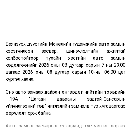
зориулалттай. Лагийг өндөр температурт шатааснаар
эзлэхүүн нь 90 хүртэл хувиар буурч, бактери, вирус
болон бусад өвчин үүсгэгч бичил биетнийг устгах
боломжтой.
Түүнчлэн шаталтын явцад үүсэх дулааныг цахилгаан
болон дулааны эрчим хүч үйлдвэрлэхэд ашиглаж
Баянзүрх дүүргийн Монелийн гудамжийн авто замын
болдог. Зарим технологийн хувьд шаталтын дараа
хэсэгчилсэн засвар, шинэчлэлтийн ажилтай
үлдэх үнснээс фосфор зэрэг ашигт эрдсийг сэргээн
холбоотойгоор тухайн хэсгийн авто замын
авах боломжтой аж.
хөдөлгөөнийг 2026 оны 08 дугаар сарын 7-ны 23:00
цагаас 2026 оны 08 дугаар сарын 10-ны 06:00 цаг
Япон, Герман, Швейцар, Нидерланд, Өмнөд Солонгос
хүртэл хаана.
зэрэг улс лаг хатаах, шатаах технологийг ашиглаж
байна. Тухайлбал, Германд лаг шатаах үйлдвэрээс
Энэ авто замаар дайран өнгөрдөг нийтийн тээврийн
гарсан үнснээс фосфор сэргээн авах технологи
Ч:19А “Цагаан давааны задгай-Сансарын
ашигладаг бол Нидерландад төвлөрсөн лаг
үйлчилгээний төв” чиглэлийн замналд түр хугацаагаар
боловсруулах үйлдвэрүүдээр дулаан, цахилгаан
өөрчлөлт орж байна.
эрчим хүч үйлдвэрлэдэг.
Авто замын засварын хугацаанд тус чиглэл дараах