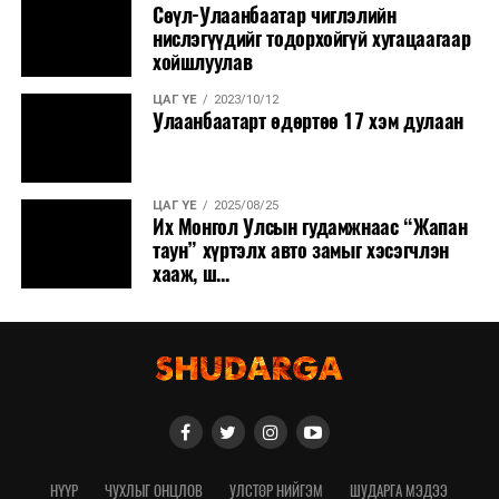
Сөүл-Улаанбаатар чиглэлийн
нислэгүүдийг тодорхойгүй хугацаагаар
хойшлуулав
ЦАГ ҮЕ
2023/10/12
Улаанбаатарт өдөртөө 17 хэм дулаан
ЦАГ ҮЕ
2025/08/25
Их Монгол Улсын гудамжнаас “Жапан
таун” хүртэлх авто замыг хэсэгчлэн
хааж, ш...
НҮҮР
ЧУХЛЫГ ОНЦЛОВ
УЛСТӨР НИЙГЭМ
ШУДАРГА МЭДЭЭ