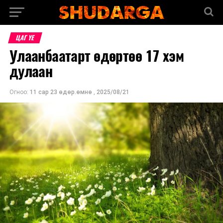
ЦАГ ҮЕ
Улаанбаатарт өдөртөө 17 хэм
дулаан
Огноо:
11 сар 23 өдөр.өмнө
,
2025/08/21