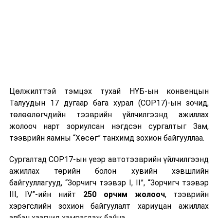
метр, борооны өмнө түр зуур ширүүснэ.
Шөнөдөө 7-9 хэм, өдөртөө 12-14 хэм
дулаан байна.
2025 оны наймдугаар сарын 22-ноос 26-ныг
хүртэлх
цаг агаарын урьдчилсан төлөв
Цөлжилттэй тэмцэх тухай НҮБ-ын конвенцын
22-нд баруун, төв, зүүн аймгуудын нутгийн хойд
Талуудын 17 дугаар бага хурал (COP17)-ын зочид,
хэсгээр, 23-нд баруун болон төвийн аймгуудын
төлөөлөгчдийн тээврийн үйлчилгээнд ажиллах
нутгийн зарим газар, говийн аймгуудын нутгийн
жолооч нарт зориулсан нэгдсэн сургалтыг Зам,
баруун хэсгээр, 24-нд төв, зүүн аймгуудын
тээврийн яамны “Хөсөг” танхимд зохион байгууллаа.
нутгийн зарим газар, говийн аймгуудын нутгийн
зүүн хэсгээр, 25-нд баруун аймгуудын ихэнх
Сургалтад COP17-ын үеэр автотээврийн үйлчилгээнд
нутгаар бороо, дуу цахилгаантай аадар бороо
ажиллах төрийн болон хувийн хэвшлийн
орно. Салхи ихэнх хугацаанд секундэд 5-10
байгууллагууд, “Зорчигч тээвэр I, II”, “Зорчигч тээвэр
метр, борооны өмнө түр зуур ширүүснэ. Алтай,
III, IV”-ийн нийт
250 орчим жолооч
, тээврийн
Хангай, Хөвсгөл, Хэнтийн уулархаг нутаг,
хэрэгслийн зохион байгуулалт хариуцан ажиллах
Хүрэнбэлчир орчим, Тэрэлж голын хөндийгөөр
албан хаагчид хамрагдаж байна.