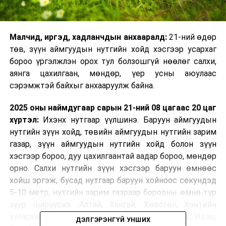
Малчид, иргэд, хадланчдын анхааралд:
21-ний өдөр
төв, зүүн аймгуудын нутгийн хойд хэсгээр усархаг
бороо үргэлжлэн орох тул болзошгүй нөөлөг салхи,
аянга цахилгаан, мөндөр, үер усны аюулаас
сэрэмжтэй байхыг анхааруулж байна.
2025 оны наймдугаар сарын 21-ний 08 цагаас 20 цаг
хүртэл:
Ихэнх нутгаар үүлшинэ. Баруун аймгуудын
нутгийн зүүн хойд, төвийн аймгуудын нутгийн зарим
газар, зүүн аймгуудын нутгийн хойд болон зүүн
хэсгээр бороо, дуу цахилгаантай аадар бороо, мөндөр
орно. Салхи нутгийн зүүн хэсгээр баруун өмнөөс
хойш эргэж, бусад нутгаар баруун хойноос секундэд
5-10 метр, нутгийн зарим газраар борооны өмнө түр
зуур ширүүснэ. Алтай, Хангай, Хөвсгөл, Хэнтийн
уулархаг нутаг, Завхан, Заг-Байдраг голын эх, Идэр,
ДЭЛГЭРЭНГҮЙ УНШИХ