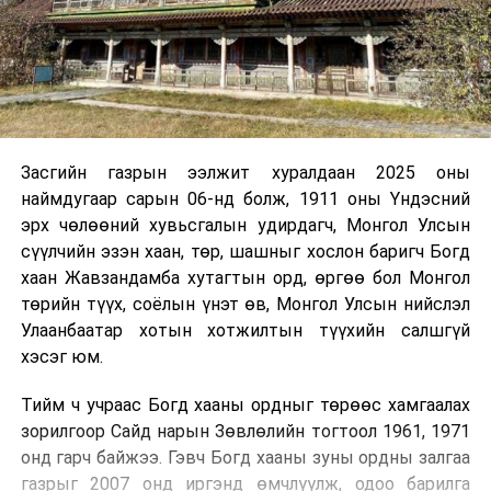
Засгийн газрын ээлжит хуралдаан 2025 оны
наймдугаар сарын 06-нд болж, 1911 оны Үндэсний
эрх чөлөөний хувьсгалын удирдагч, Монгол Улсын
сүүлчийн эзэн хаан, төр, шашныг хослон баригч Богд
хаан Жавзандамба хутагтын орд, өргөө бол Монгол
төрийн түүх, соёлын үнэт өв, Монгол Улсын нийслэл
Улаанбаатар хотын хотжилтын түүхийн салшгүй
хэсэг юм.
Тийм ч учраас Богд хааны ордныг төрөөс хамгаалах
зорилгоор Сайд нарын Зөвлөлийн тогтоол 1961, 1971
онд гарч байжээ. Гэвч Богд хааны зуны ордны залгаа
газрыг 2007 онд иргэнд өмчлүүлж, одоо барилга