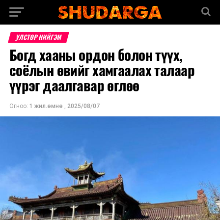
УЛСТӨР НИЙГЭМ
Богд хааны ордон болон түүх,
соёлын өвийг хамгаалах талаар
үүрэг даалгавар өглөө
Огноо:
1 жил.өмнө
,
2025/08/07