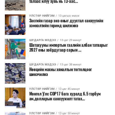
талаас илүү хувь нь 13-аас...
зэрэгцээ ажлын байр нэмэгдэх, жижиг, дунд
бизнесийн үйл ажиллагаа өргөжих, үл хөдлөх
УЛСТӨР НИЙГЭМ
13 цагын өмнө
хөрөнгийн үнэ цэнэ өсөх зэрэг эдийн засгийн эерэг
Засгийн газар энэ оныг дуустал санхүүгийн
үр нөлөө үзүүлнэ гэж тооцсон байна.
хэмнэлтийн горимд шилжинэ
Трамвай нь цахилгаан эрчим хүчээр ажилладаг тул
ашиглалтын явцад агаар бохирдуулагч бодис шууд
ШУДАРГА МЭДЭЭ
13 цаг 29 минут
Шатахууны импортын гаалийн албан татварыг
ялгаруулахгүй. Иргэд хувийн автомашинаас их
2027 оны хоёрдугаар сарын ...
багтаамжийн нийтийн тээвэрт шилжсэнээр замын
хөдөлгөөний ачаалал, нүүрстөрөгчийн давхар исэл
ШУДАРГА МЭДЭЭ
13 цаг 38 минут
болон бусад хүлэмжийн хийн ялгарлыг бууруулах ач
Нөөцийн махны хяналтын тогтолцоог
холбогдолтой.
шинэчилнэ
Түгжрэлээс үүдэлтэй эдийн засгийн алдагдлыг
тооцоход нэг автомашин өдөрт дунджаар 2.5 цаг
УЛСТӨР НИЙГЭМ
13 цаг 45 минут
Монгол Улс COP17 бага хуралд 6.5 тэрбум
түгжрэлд саатахдаа 3.45 литр шатахууныг үр ашиггүй
ам.долларын санхүүжилт татах...
зарцуулдаг байна. Ингэснээр нэг жолооч өдөрт
8,238.6 төгрөг, жилд 1.7 сая гаруй төгрөгийн
шатахууны зардлыг зөвхөн түгжрэлд алддаг аж.
УЛСТӨР НИЙГЭМ
13 цаг 50 минут