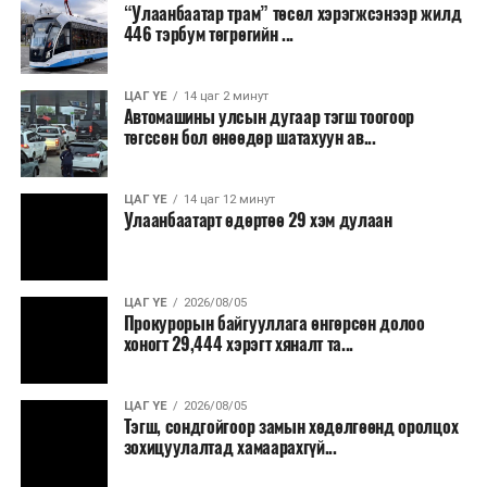
“Улаанбаатар трам” төсөл хэрэгжсэнээр жилд
446 тэрбум төгрөгийн ...
“Улаанбаатар трам” төсөл хэрэгжиж, авто замын
ачаалал буурснаар трассын дагуух автомашинуудын
шатахууны хэмнэлт жилд 446 тэрбум төгрөгт хүрэх
ЦАГ ҮЕ
14 цаг 2 минут
Автомашины улсын дугаар тэгш тоогоор
боломжтой гэсэн тооцоог техник, эдийн засгийн
төгссөн бол өнөөдөр шатахуун ав...
үндэслэлд тусгажээ.
Төсөл хэрэгжсэнээр иргэдийн зорчих хугацаа
ЦАГ ҮЕ
14 цаг 12 минут
Улаанбаатарт өдөртөө 29 хэм дулаан
богиносож, түгжрэлээс үүдэлтэй эдийн засгийн
алдагдал буурахын зэрэгцээ аюулгүй, найдвартай,
тав тухтай, хүртээмжтэй нийтийн тээврийн шинэ
тогтолцоо бүрдэх ач холбогдолтой юм.
ЦАГ ҮЕ
2026/08/05
Прокурорын байгууллага өнгөрсөн долоо
хоногт 29,444 хэрэгт хяналт та...
ЦАГ ҮЕ
2026/08/05
Тэгш, сондгойгоор замын хөдөлгөөнд оролцох
зохицуулалтад хамаарахгүй...