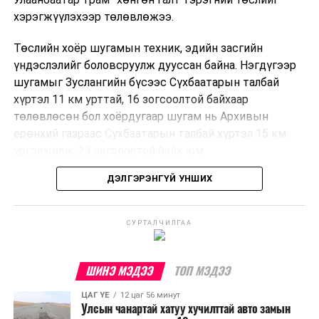
хэрэгжүүлэхээр төлөвлөжээ.
Төслийн хоёр шугамын техник, эдийн засгийн
үндэслэлийг боловсруулж дууссан байна. Нэгдүгээр
шугамыг Зуслангийн бүсээс Сүхбаатарын талбай
хүртэл 11 км урттай, 16 зогсоолтой байхаар
төлөвлөсөн бол хоёрдугаар шугам нь Архивын
ерөнхий газраас Сүхбаатарын талбай хүртэл 15 км
үргэлжилж, 23 зогсоолтой байх юм.
ДЭЛГЭРЭНГҮЙ УНШИХ
Төслийг бүрэн хэрэгжүүлснээр цагт 10-12 мянган
зорчигч тээвэрлэх хүчин чадал бүрдэж, замын
хөдөлгөөний дундаж хурд 23.6 хувиар нэмэгдэх
СУРТАЛЧИЛГАА
тооцоо гарчээ.
Трамвайн системийг хөгжүүлснээр нийтийн тээвэрт
ШИНЭ МЭДЭЭ
ТОП МЭДЭЭ
суурилсан хот төлөвлөлтийг дэмжиж, шугам болон
ЦАГ ҮЕ
12 цаг 56 минут
зогсоолуудыг түшиглэсэн худалдаа, үйлчилгээ, орон
Улсын чанартай хатуу хучилттай авто замын
сууцны шинэ бүсүүд бий болох боломжтой. Үүний