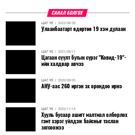
САНАЛ БОЛГОХ
ЦАГ ҮЕ
2022/08/30
Улаанбаатарт өдөртөө 19 хэм дулаан
ЦАГ ҮЕ
2021/08/11
Цагаан сүүлт бугын сүрэг "Ковид-19"-
ийн халдвар авчээ
ЦАГ ҮЕ
2020/08/05
АНУ-аас 260 иргэн эх орондоо ирнэ
ЦАГ ҮЕ
2025/11/14
Хууль бусаар ашигт малтмал олборлох
гэмт хэрэг үйлдэж байсныг таслан
зогсоожээ