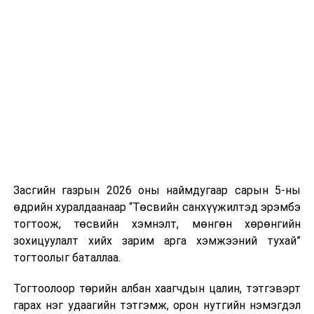
сард багтаан Засгийн газарт танилцуулах,
- Иргэнд өмчлүүлсэн шийдвэр холбогдох хууль
тогтоомжийн дагуу эсэхийг шалгах хугацаанд уг
газарт барилга байгууламж барих зөвшөөрөл
олгосон шийдвэрийг Захиргааны ерөнхий
хуулийн 96 дугаар зүйлийн 96.1 дэх хэсэгт
заасны дагуу түдгэлзүүлэх,
- Богд хааны зуны ордныг улсын хамгаалалтын
зэрэглэлд оруулах асуудлыг Соёлын өвийг
Засгийн газрын 2026 оны наймдугаар сарын 5-ны
хамгаалах тухай хуулийн 13 дугаар зүйлийн
өдрийн хуралдаанаар “Төсвийн санхүүжилтэд эрэмбэ
13.1.7-д заасны дагуу Засгийн газраар
тогтоож, төсвийн хэмнэлт, мөнгөн хөрөнгийн
шийдвэрлүүлэх,
зохицуулалт хийх зарим арга хэмжээний тухай”
тогтоолыг баталлаа.
- Соёлын өвийг хамгаалах тухай хуулийн 37
дугаар зүйлийн 37.6 дахь хэсэгт заасны дагуу
Тогтоолоор төрийн албан хаагчдын цалин, тэтгэвэрт
Богд хааны Хүрэн ордны барилга, архитектурын
гарах нэг удаагийн тэтгэмж, орон нутгийн нэмэгдэл
дурсгалын харагдах сүр барааг хадгалах