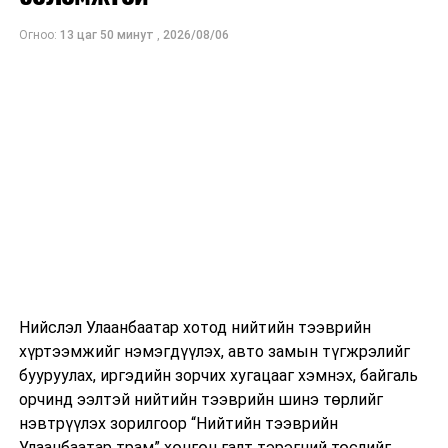
Огноо:
13 цаг 50 минут
,
2026/08/06
Нийслэл Улаанбаатар хотод нийтийн тээврийн
хүртээмжийг нэмэгдүүлэх, авто замын түгжрэлийг
бууруулах, иргэдийн зорчих хугацааг хэмнэх, байгаль
орчинд ээлтэй нийтийн тээврийн шинэ төрлийг
нэвтрүүлэх зорилгоор “Нийтийн тээврийн
Улаанбаатар трам” хөнгөн галт тэрэгний төслийг