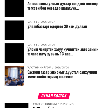
Автомашины улсын дугаар сондгой тоогоор
төгссөн бол өнөөдөр шатахуун...
ЦАГ ҮЕ
2026/08/07
Улаанбаатарт өдөртөө 30 хэм дулаан
ЦАГ ҮЕ
2026/08/06
Улсын чанартай хатуу хучилттай авто замын
талаас илүү хувь нь 13-аас...
УЛСТӨР НИЙГЭМ
2026/08/06
Засгийн газар энэ оныг дуустал санхүүгийн
хэмнэлтийн горимд шилжинэ
САНАЛ БОЛГОХ
УЛСТӨР НИЙГЭМ
2020/10/20