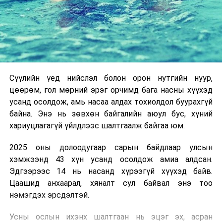
Сүүлийн үед нийслэл болон орон нутгийн нуур,
цөөрөм, гол мөрний эрэг орчимд бага насны хүүхэд
усанд осолдож, амь насаа алдах тохиолдол буурахгүй
байна. Энэ нь зөвхөн байгалийн аюул бус, хүний
хариуцлагагүй үйлдлээс шалтгаалж байгаа юм.
2025 оны долоодугаар сарын байдлаар улсын
хэмжээнд 43 хүн усанд осолдож амиа алдсан.
Эдгээрээс 14 нь насанд хүрээгүй хүүхэд байв.
Цаашид анхаарал, хяналт сул байвал энэ тоо
нэмэгдэх эрсдэлтэй.
Усны ослын ихэнх шалтгаан нь эцэг эх, асран