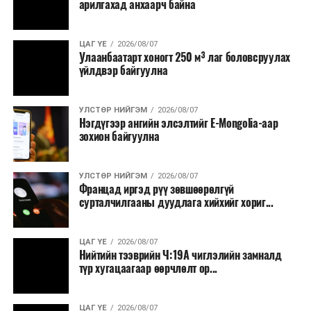
арилгахад анхаарч байна
ЦАГ ҮЕ
2026/08/07
Улаанбаатарт хоногт 250 м³ лаг боловсруулах
үйлдвэр байгуулна
УЛСТӨР НИЙГЭМ
2026/08/07
Нэгдүгээр ангийн элсэлтийг E-Mongolia-аар
зохион байгуулна
УЛСТӨР НИЙГЭМ
2026/08/07
Францад иргэд рүү зөвшөөрөлгүй
сурталчилгааны дуудлага хийхийг хориг...
ЦАГ ҮЕ
2026/08/07
Нийтийн тээврийн Ч:19А чиглэлийн замналд
түр хугацаагаар өөрчлөлт ор...
ЦАГ ҮЕ
2026/08/07