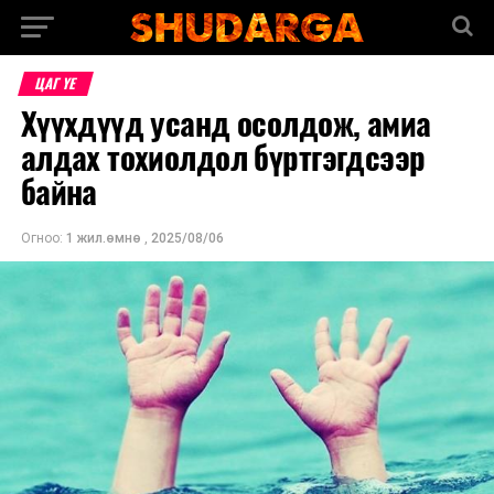
ЦАГ ҮЕ
Хүүхдүүд усанд осолдож, амиа
алдах тохиолдол бүртгэгдсээр
байна
Огноо:
1 жил.өмнө
,
2025/08/06