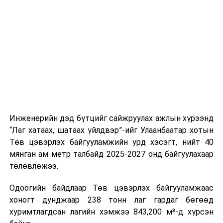
буудал болон арга хэмжээний байршилд хүргэх үе
шат, маршрут, хөдөлгөөний зохион байгуулалт,
цагийн менежмент, мэдээлэл дамжуулах журам,
холбогдох байгууллагуудын уялдаа холбоо, аюулгүй
ажиллагааны чиглэлээр жолооч нарыг сургалт, арга
зүйгээр хангаж байна.
Мөн зам тээврийн осол, саатал болон бусад эрсдэл,
онцгой нөхцөл үүссэн үед авах арга хэмжээ, ачаалал
ихтэй нөхцөлд тайван, зөв, шуурхай шийдвэр гаргах,
Инженерийн дэд бүтцийг сайжруулах ажлын хүрээнд
өдөр тутмын ажлын бэлэн байдлыг хангах зэрэг
“Лаг хатаах, шатаах үйлдвэр”-ийг Улаанбаатар хотын
практик ур чадварыг сургалтын хөтөлбөрт тусгажээ.
Төв цэвэрлэх байгууламжийн урд хэсэгт, нийт 40
мянган ам метр талбайд 2025-2027 онд байгуулахаар
Сургалтыг танилцуулах лекц, асуулт-хариулт,
төлөвлөжээ.
жишээнд суурилсан сургалт, багаар ажиллах дасгал,
маршрут болон тээвэрлэлтийн урсгалын зураглалтай
Одоогийн байдлаар Төв цэвэрлэх байгууламжаас
танилцах, онцгой нөхцөлд ажиллах дадлага зэрэг
хоногт дунджаар 238 тонн лаг гардаг бөгөөд
онол, практик хосолсон хэлбэрээр зохион байгуулж
хуримтлагдсан лагийн хэмжээ 843,200 м³-д хүрсэн
байна.