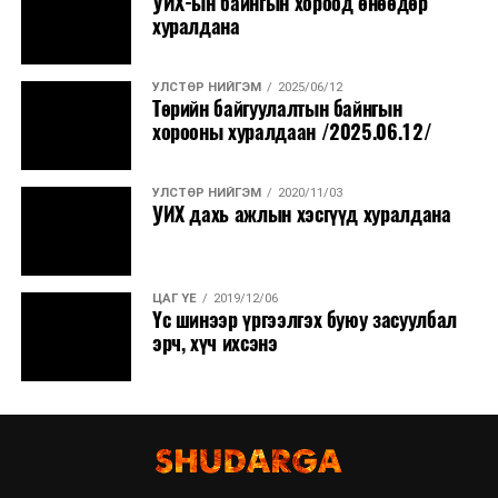
УИХ-ын байнгын хороод өнөөдөр
хуралдана
УЛСТӨР НИЙГЭМ
2025/06/12
Төрийн байгуулалтын байнгын
хорооны хуралдаан /2025.06.12/
УЛСТӨР НИЙГЭМ
2020/11/03
УИХ дахь ажлын хэсгүүд хуралдана
ЦАГ ҮЕ
2019/12/06
Үс шинээр үргээлгэх буюу засуулбал
эрч, хүч ихсэнэ