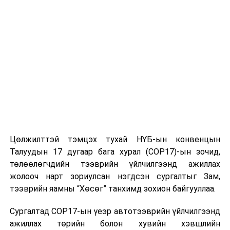
руу орох, архи согтууруулах ундаа хэрэглэсэн үедээ
усанд орох, голын эргээр зугаалах нь амь насанд
өндөр эрсдэл учруулж болзошгүй.
Цагдаагийн алба хаагчид иргэдийн аюулгүй байдлыг
хангах үүднээс 24 цагаар үүрэг гүйцэтгэж байгаа
хэдий ч өөрийн болон гэр бүлийнхээ амь нас, эрүүл
мэндийг хамгаалах нь иргэн таны үүрэг юм.
Сэрэмжтэй байж, аюулаас урьдчилан сэргийлье!
Цөлжилттэй тэмцэх тухай НҮБ-ын конвенцын
УНШСАН:
901
Талуудын 17 дугаар бага хурал (COP17)-ын зочид,
ДАРААХ МЭДЭЭ
төлөөлөгчдийн тээврийн үйлчилгээнд ажиллах
Гэр бүлийн хүчирхийлэл үйлдэж хүний амь насыг
хохироосон хэргийг шүүхэд шилжүүлжээ
жолооч нарт зориулсан нэгдсэн сургалтыг Зам,
тээврийн яамны “Хөсөг” танхимд зохион байгууллаа.
ӨМНӨХ МЭДЭЭ
Дэнжийн мянгын дулааны станц барих нэгж талбарын
Сургалтад COP17-ын үеэр автотээврийн үйлчилгээнд
газар чөлөөлөлт 90 орчим хувьтай байна
ажиллах төрийн болон хувийн хэвшлийн