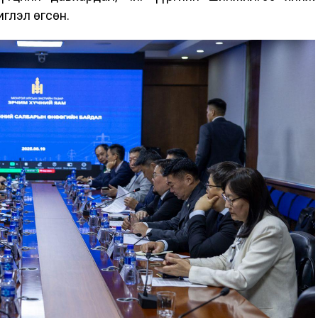
иглэл өгсөн.