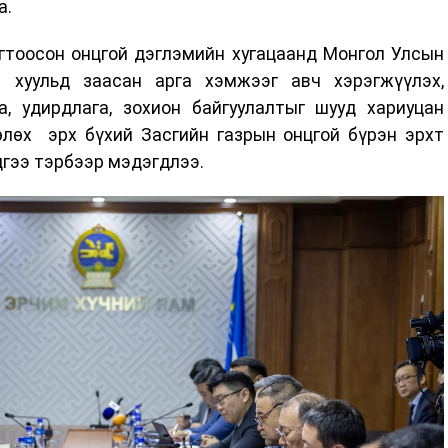
а.
огтоосон онцгой дэглэмийн хугацаанд Монгол Улсын
й хуульд заасан арга хэмжээг авч хэрэгжүүлэх,
, удирдлага, зохион байгуулалтыг шууд хариуцан
өлөх эрх бүхий Засгийн газрын онцгой бүрэн эрхт
дгээ тэрбээр мэдэгдлээ.