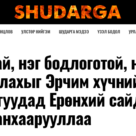
ОНЦЛОВ
УЛСТӨР НИЙГЭМ
ШУДАРГА МЭДЭЭ
ҮЗЭЛ БОДОЛ
УРЛ
й, нэг бодлоготой, 
лахыг Эрчим хүчни
уудад Ерөнхий сай
анхаарууллаа