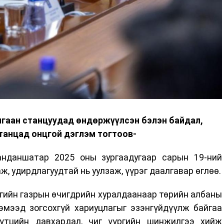
лгаан станцуудад өндөржүүлсэн бэлэн байдал,
танцад онцгой дэглэм тогтоов-
анданшатар 2025 оны зургаадугаар сарын 19-ний
, удирдлагуудтай нь уулзаж, үүрэг даалгавар өглөө.
гийн газрын өчигдрийн хуралдаанаар төрийн албаны
нэмээд зогсохгүй хариуцлагыг эзэнгүйдүүлж байгаа
үтцийн давхардал, чиг үүргийн шинжилгээ хийж