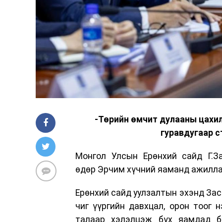
-Төрийн өмчит дулааны цахи
гуравдугаар с
Монгол Улсын Ерөнхий сайд Г.З
өдөр Эрчим хүчний яаманд ажиллаж
Ерөнхий сайд уулзалтын эхэнд Зас
чиг үүргийн давхцал, орон тоог 
талаар хэлэлцэж бүх яамдад б