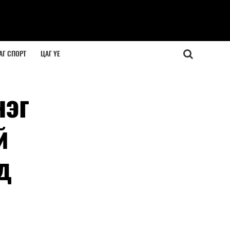
АГ СПОРТ
ЦАГ ҮЕ
нэг
й
д