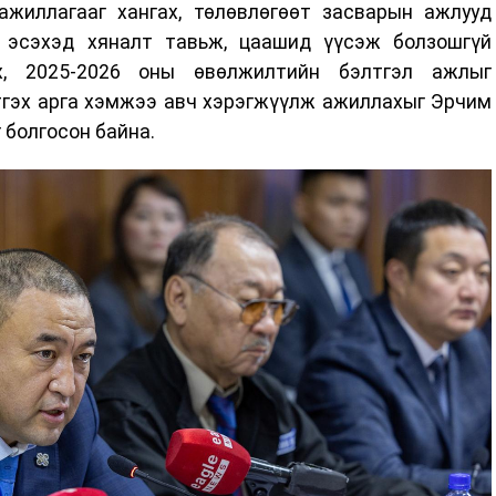
жиллагааг хангах, төлөвлөгөөт засварын ажлууд
а эсэхэд хяналт тавьж, цаашид үүсэж болзошгүй
х, 2025-2026 оны өвөлжилтийн бэлтгэл ажлыг
тгэх арга хэмжээ авч хэрэгжүүлж ажиллахыг Эрчим
 болгосон байна.