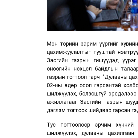
Мөн төрийн зарим үүргийг хувийн
цахимжуулалтыг тууштай нэвтрүү
Засгийн газрын гишүүдэд үүрэг
өнөөгийн нөхцөл байдлын талаар
газрын тогтоол гарч "Дулааны цах
02-ны өдөр осол гарсантай холб
шилжүүлэх, болзошгүй эрсдэлээс 
ажиллагааг Засгийн газрын шууд
дэглэм тогтоох шийдвэр гарсан гэ
Тус тогтоолоор эрчим хүчний 
шилжүүлэх, дулааны цахилгаан 