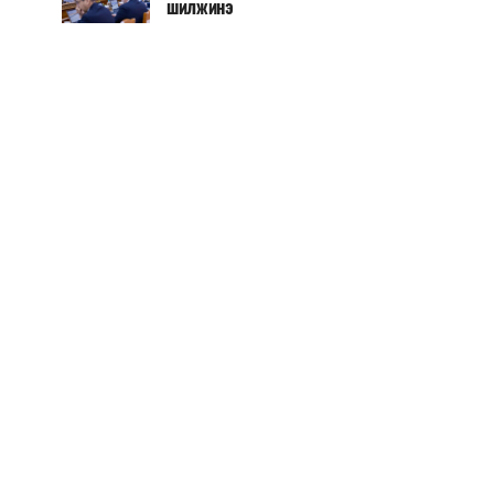
шилжинэ