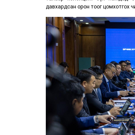
давхардсан орон тоог цомхотгох ч