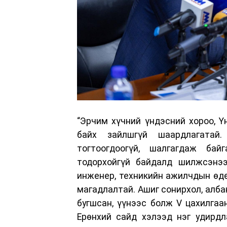
“Эрчим хүчний үндэсний хороо, Үн
байх зайлшгүй шаардлагатай
тогтоогдоогүй, шалгагдаж бай
тодорхойгүй байдалд шилжсэнээ
инженер, техникийн ажилчдын өдө
магадлалтай. Ашиг сонирхол, алба
бугшсан, үүнээс болж V цахилгаа
Ерөнхий сайд хэлээд нэг удирдл