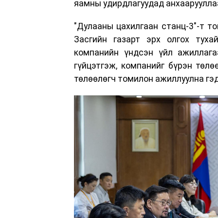
яамны удирдлагуудад анхааруулла
"Дулааны цахилгаан станц-3"-т т
Засгийн газарт эрх олгох туха
компанийн үндсэн үйл ажиллагаа
гүйцэтгэж, компанийг бүрэн төлө
төлөөлөгч томилон ажиллуулна гэ