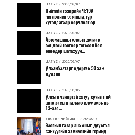
ЦАГ ҮЕ
2026/08/07
Нийтийн тээврийн Ч:19А
чиглэлийн замналд түр
хугацаагаар өөрчлөлт ор...
ЦАГ ҮЕ
2026/08/07
Автомашины улсын дугаар
сондгой тоогоор төгссөн бол
өнөөдөр шатахуун...
ЦАГ ҮЕ
2026/08/07
Улаанбаатарт өдөртөө 30 хэм
дулаан
ЦАГ ҮЕ
2026/08/06
Улсын чанартай хатуу хучилттай
авто замын талаас илүү хувь нь
13-аас...
УЛСТӨР НИЙГЭМ
2026/08/06
Засгийн газар энэ оныг дуустал
санхүүгийн хэмнэлтийн горимд