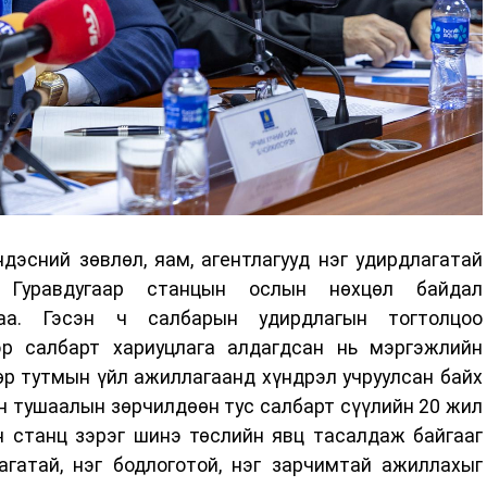
дэсний зөвлөл, яам, агентлагууд нэг удирдлагатай
. Гуравдугаар станцын ослын нөхцөл байдал
гаа. Гэсэн ч салбарын удирдлагын тогтолцоо
р салбарт хариуцлага алдагдсан нь мэргэжлийн
р тутмын үйл ажиллагаанд хүндрэл учруулсан байх
н тушаалын зөрчилдөөн тус салбарт сүүлийн 20 жил
н станц зэрэг шинэ төслийн явц тасалдаж байгааг
агатай, нэг бодлоготой, нэг зарчимтай ажиллахыг