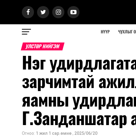
НҮҮР
ЧУХЛЫГ 
УЛСТӨР НИЙГЭМ
Нэг удирдлагата
зарчимтай ажил
яамны удирдлаг
Г.Занданшатар 
Огноо:
1 жил 1 сар.өмнө
,
2025/06/20