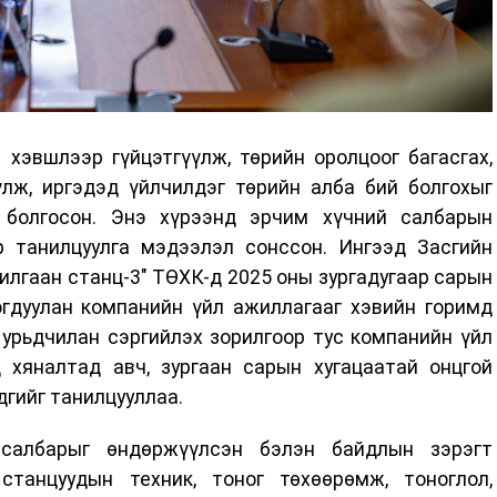
 хэвшлээр гүйцэтгүүлж, төрийн оролцоог багасгах,
лж, иргэдэд үйлчилдэг төрийн алба бий болгохыг
 болгосон. Энэ хүрээнд эрчим хүчний салбарын
 танилцуулга мэдээлэл сонссон. Ингээд Засгийн
илгаан станц-3" ТӨХК-д 2025 оны зургадугаар сарын
огдуулан компанийн үйл ажиллагааг хэвийн горимд
урьдчилан сэргийлэх зорилгоор тус компанийн үйл
 хяналтад авч, зургаан сарын хугацаатай онцгой
дгийг танилцууллаа.
салбарыг өндөржүүлсэн бэлэн байдлын зэрэгт
станцуудын техник, тоног төхөөрөмж, тоноглол,