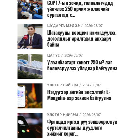
COP17-ын зочид, төлөөлөгчдөд
үйлчлэх 250 орчим жолоочийг
сургалтад х...
ШУДАРГА МЭДЭЭ
2026/08/07
Шатахууны нөөцийг нэмэгдүүлэх,
доголдлыг арилгахад анхаарч
байна
ЦАГ ҮЕ
2026/08/07
Улаанбаатарт хоногт 250 м³ лаг
боловсруулах үйлдвэр байгуулна
УЛСТӨР НИЙГЭМ
2026/08/07
Нэгдүгээр ангийн элсэлтийг E-
Mongolia-аар зохион байгуулна
УЛСТӨР НИЙГЭМ
2026/08/07
Францад иргэд рүү зөвшөөрөлгүй
сурталчилгааны дуудлага
хийхийг хориг...