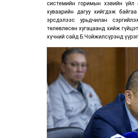
системийн горимын хэвийн үйл а
хуваарийн дагуу хийгдэж байга
эрсдэлээс урьдчилан сэргийлэ
төлөвлөсөн хугацаанд хийж гүйцэ
хүчний сайд Б.Чойжилсүрэнд үүрэг