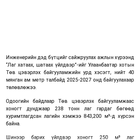
цагийн менежмент, мэдээлэл дамжуулах журам,
холбогдох байгууллагуудын уялдаа холбоо, аюулгүй
ажиллагааны чиглэлээр жолооч нарыг сургалт, арга
зүйгээр хангаж байна.
Мөн зам тээврийн осол, саатал болон бусад эрсдэл,
онцгой нөхцөл үүссэн үед авах арга хэмжээ, ачаалал
ихтэй нөхцөлд тайван, зөв, шуурхай шийдвэр гаргах,
Инженерийн дэд бүтцийг сайжруулах ажлын хүрээнд
өдөр тутмын ажлын бэлэн байдлыг хангах зэрэг
“Лаг хатаах, шатаах үйлдвэр”-ийг Улаанбаатар хотын
практик ур чадварыг сургалтын хөтөлбөрт тусгажээ.
Төв цэвэрлэх байгууламжийн урд хэсэгт, нийт 40
мянган ам метр талбайд 2025-2027 онд байгуулахаар
Сургалтыг танилцуулах лекц, асуулт-хариулт,
төлөвлөжээ.
жишээнд суурилсан сургалт, багаар ажиллах дасгал,
маршрут болон тээвэрлэлтийн урсгалын зураглалтай
Одоогийн байдлаар Төв цэвэрлэх байгууламжаас
танилцах, онцгой нөхцөлд ажиллах дадлага зэрэг
хоногт дунджаар 238 тонн лаг гардаг бөгөөд
онол, практик хосолсон хэлбэрээр зохион байгуулж
хуримтлагдсан лагийн хэмжээ 843,200 м³-д хүрсэн
байна.
байна.
Сургалтын үеэр COP17 олон улсын бага хурлыг
Шинээр барих үйлдвэр хоногт 250 м³ лаг
зохион байгуулах Үндэсний хорооны Ажлын алба,