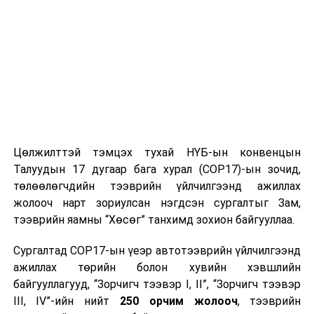
ТЭРЭЛЖ ОРЧМООР:
Багавтар үүлтэй.
Бороо орохгүй. Салхи баруун хойноос
секундэд 5-10 метр. Өдөртөө 18-20 хэм
дулаан байна.
2025 оны зургаадугаар сарын 19-нөөс ыг хүртэлх
цаг агаарын урьдчилсан төлөв
Зургаадугаар сарын 19-нд Алтайн уулархаг нутаг, Халх
Цөлжилттэй тэмцэх тухай НҮБ-ын конвенцын
голын хөндийгөөр, 20, 21-нд Алтай, Хангайн уулархаг
Талуудын 17 дугаар бага хурал (COP17)-ын зочид,
нутаг, Халх голын хөндийгөөр, 22-нд Хангай,
төлөөлөгчдийн тээврийн үйлчилгээнд ажиллах
Хөвсгөлийн уулархаг нутгаар бороо, дуу цахилгаантай
жолооч нарт зориулсан нэгдсэн сургалтыг Зам,
аадар бороо орно. Салхи ихэнх хугацаанд секундэд 5-
тээврийн яамны “Хөсөг” танхимд зохион байгууллаа.
10 метр, зарим газраар борооны өмнө түр зуур
ширүүснэ. 19-нд нутгийн баруун хагаст, 20-ноос нийт
Сургалтад COP17-ын үеэр автотээврийн үйлчилгээнд
нутгаар халж, Дархадын хотгор, Монгол-Алтайн
ажиллах төрийн болон хувийн хэвшлийн
уулархаг нутаг, Завхан голын эх, Хүрэнбэлчир орчим,
байгууллагууд, “Зорчигч тээвэр I, II”, “Зорчигч тээвэр
Тэрэлж, Онон, Улз, Халх голын хөндий, Дарьгангын
III, IV”-ийн нийт
250 орчим жолооч
, тээврийн
тал нутгаар шөнөдөө 6-11 хэм, өдөртөө 21-26 хэм,