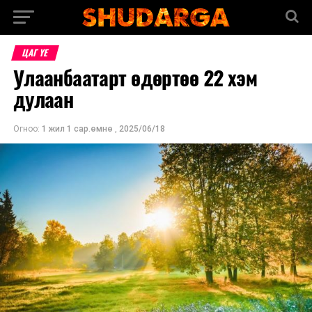
ЦАГ ҮЕ
Улаанбаатарт өдөртөө 22 хэм
дулаан
Огноо:
1 жил 1 сар.өмнө
,
2025/06/18