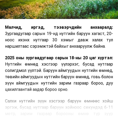
Малчид, иргэд, тээвэрчдийн анхааралд:
Зургаадугаар сарын 19-нд нутгийн баруун хагаст, 20-
ноос ихэнх нутгаар 30 хэмыг давж халах тул
наршилтаас сэрэмжтэй байхыг анхааруулж байна.
2025 оны зургаадугаар сарын 18-ны 20 цаг хүртэл:
Нутгийн өмнөд хэсгээр үүлэрхэг, бусад нутгаар
солигдмол үүлтэй. Баруун аймгуудын нутгийн өмнөд,
төвийн аймгуудын нутгийн баруун өмнөд, говь болон
зүүн аймгуудын нутгийн зарим газраар бороо, дуу
цахилгаантай аадар бороо орно.
Салхи нутгийн зүүн хэсгээр баруун өмнөөс хойш
эргэж, бусад нутгаар баруун хойноос секундэд 6-11
метр, зарим газраар борооны өмнө түр зуур