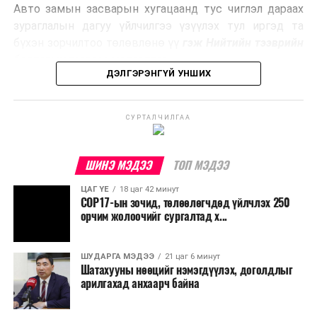
Авто замын засварын хугацаанд тус чиглэл дараах
Ийнхүү лаг хатаах, шатаах технологийг лагийн
зураглалын дагуу үйлчилгээ үзүүлэх тул иргэд та
эзлэхүүнийг бууруулахын зэрэгцээ эрчим хүч
бүхэн зорчилтоо төлөвлөнө үү
гэж Нийтийн тээврийн
үйлдвэрлэх, нөөцийг дахин ашиглах чиглэлээр олон
бодлогын газраас мэдээллээ.
улсад өргөн ашиглаж байна.
ДЭЛГЭРЭНГҮЙ УНШИХ
СУРТАЛЧИЛГАА
ШИНЭ МЭДЭЭ
ТОП МЭДЭЭ
ЦАГ ҮЕ
18 цаг 42 минут
COP17-ын зочид, төлөөлөгчдөд үйлчлэх 250
орчим жолоочийг сургалтад х...
ШУДАРГА МЭДЭЭ
21 цаг 6 минут
Шатахууны нөөцийг нэмэгдүүлэх, доголдлыг
арилгахад анхаарч байна