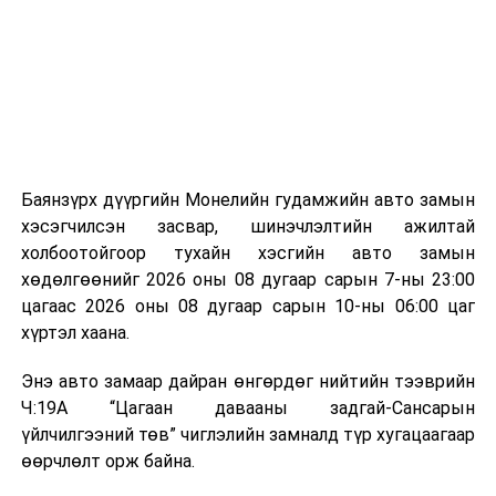
аргаар боловсруулж, эзлэхүүнийг эрс бууруулах
зориулалттай. Лагийг өндөр температурт шатааснаар
эзлэхүүн нь 90 хүртэл хувиар буурч, бактери, вирус
болон бусад өвчин үүсгэгч бичил биетнийг устгах
боломжтой.
Түүнчлэн шаталтын явцад үүсэх дулааныг цахилгаан
болон дулааны эрчим хүч үйлдвэрлэхэд ашиглаж
Баянзүрх дүүргийн Монелийн гудамжийн авто замын
болдог. Зарим технологийн хувьд шаталтын дараа
хэсэгчилсэн засвар, шинэчлэлтийн ажилтай
үлдэх үнснээс фосфор зэрэг ашигт эрдсийг сэргээн
холбоотойгоор тухайн хэсгийн авто замын
авах боломжтой аж.
хөдөлгөөнийг 2026 оны 08 дугаар сарын 7-ны 23:00
цагаас 2026 оны 08 дугаар сарын 10-ны 06:00 цаг
Япон, Герман, Швейцар, Нидерланд, Өмнөд Солонгос
хүртэл хаана.
зэрэг улс лаг хатаах, шатаах технологийг ашиглаж
байна. Тухайлбал, Германд лаг шатаах үйлдвэрээс
Энэ авто замаар дайран өнгөрдөг нийтийн тээврийн
гарсан үнснээс фосфор сэргээн авах технологи
Ч:19А “Цагаан давааны задгай-Сансарын
ашигладаг бол Нидерландад төвлөрсөн лаг
үйлчилгээний төв” чиглэлийн замналд түр хугацаагаар
боловсруулах үйлдвэрүүдээр дулаан, цахилгаан
өөрчлөлт орж байна.
эрчим хүч үйлдвэрлэдэг.