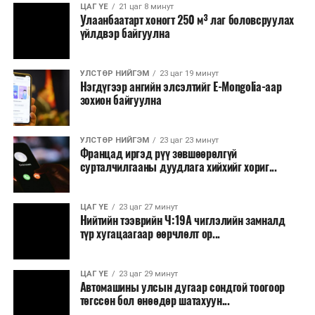
ЦАГ ҮЕ
21 цаг 8 минут
Улаанбаатарт хоногт 250 м³ лаг боловсруулах
үйлдвэр байгуулна
УЛСТӨР НИЙГЭМ
23 цаг 19 минут
Нэгдүгээр ангийн элсэлтийг E-Mongolia-аар
зохион байгуулна
УЛСТӨР НИЙГЭМ
23 цаг 23 минут
Францад иргэд рүү зөвшөөрөлгүй
сурталчилгааны дуудлага хийхийг хориг...
ЦАГ ҮЕ
23 цаг 27 минут
Нийтийн тээврийн Ч:19А чиглэлийн замналд
түр хугацаагаар өөрчлөлт ор...
ЦАГ ҮЕ
23 цаг 29 минут
Автомашины улсын дугаар сондгой тоогоор
төгссөн бол өнөөдөр шатахуун...