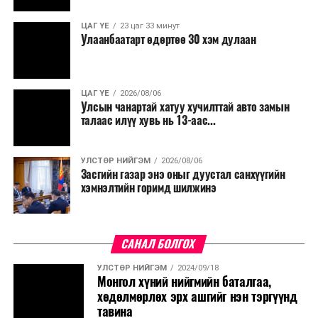
ЦАГ ҮЕ
23 цаг 33 минут
Улаанбаатарт өдөртөө 30 хэм дулаан
ЦАГ ҮЕ
2026/08/06
Улсын чанартай хатуу хучилттай авто замын
талаас илүү хувь нь 13-аас...
УЛСТӨР НИЙГЭМ
2026/08/06
Засгийн газар энэ оныг дуустал санхүүгийн
хэмнэлтийн горимд шилжинэ
САНАЛ БОЛГОХ
УЛСТӨР НИЙГЭМ
2024/09/18
Монгол хүний нийгмийн баталгаа,
хөдөлмөрлөх эрх ашгийг нэн тэргүүнд
тавина