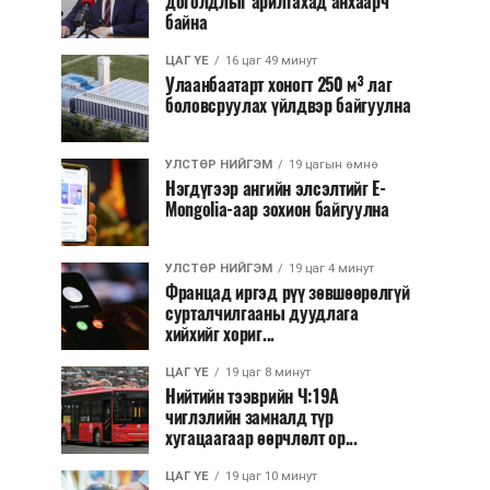
доголдлыг арилгахад анхаарч
байна
ЦАГ ҮЕ
16 цаг 49 минут
Улаанбаатарт хоногт 250 м³ лаг
боловсруулах үйлдвэр байгуулна
УЛСТӨР НИЙГЭМ
19 цагын өмнө
Нэгдүгээр ангийн элсэлтийг E-
Mongolia-аар зохион байгуулна
УЛСТӨР НИЙГЭМ
19 цаг 4 минут
Францад иргэд рүү зөвшөөрөлгүй
сурталчилгааны дуудлага
хийхийг хориг...
ЦАГ ҮЕ
19 цаг 8 минут
Нийтийн тээврийн Ч:19А
чиглэлийн замналд түр
хугацаагаар өөрчлөлт ор...
ЦАГ ҮЕ
19 цаг 10 минут