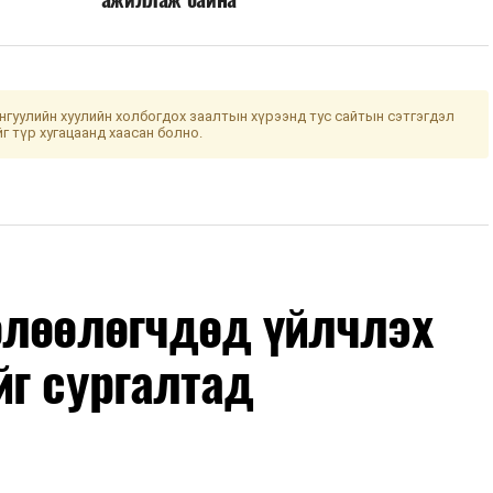
гуулийн хуулийн холбогдох заалтын хүрээнд тус сайтын сэтгэгдэл
йг түр хугацаанд хаасан болно.
өлөөлөгчдөд үйлчлэх
йг сургалтад