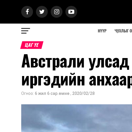
НҮҮР
ЧУХЛЫГ 
ЦАГ ҮЕ
Австрали улсад
иргэдийн анхаа
Огноо:
6 жил 6 сар.өмнө
,
2020/02/28