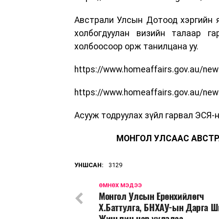
Австрали Улсын Дотоод хэргийн 
холбогдуулан визийн талаар г
холбоосоор орж танилцана уу.
https://www.homeaffairs.gov.au/new
https://www.homeaffairs.gov.au/new
Асууж тодруулах зүйл гарвал ЭСЯ-н
МОНГОЛ УЛСААС АВСТР
УНШСАН:
3129
ӨМНӨХ МЭДЭЭ
Монгол Улсын Ерөнхийлөгч
Х.Баттулга, БНХАУ-ын Дарга Ш
Жиньпин нар уулзлаа