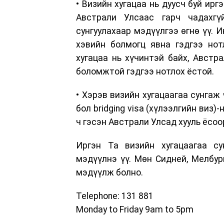
• Визийн хугацаа нь дуусч буй ир
Австрали Улсаас гарч чадахгү
сунгуулахаар мэдүүлгээ өгнө үү. 
хэвийн болмогц явна гэдгээ нот
хугацаа нь хүчинтэй байх, Австр
боломжтой гэдгээ нотлох ёстой.
• Хэрэв визийн хугацаагаа сунгаж
бол bridging visa (хүлээлгийн виз)
ч гэсэн Австрали Улсад хууль ёсоо
Иргэн Та визийн хугацаагаа су
мэдүүлнэ үү. Мөн Сидней, Мелбур
мэдүүлж болно.
Telephone: 131 881
Monday to Friday 9am to 5pm