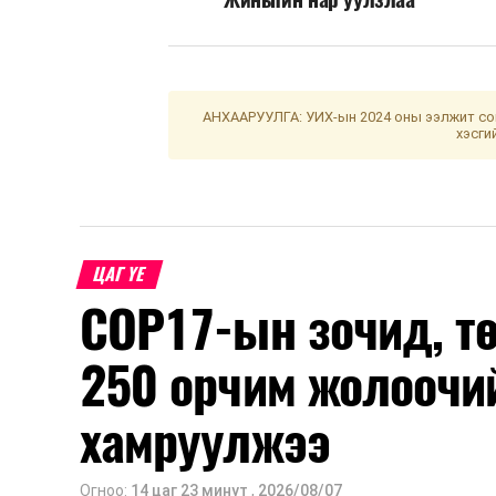
АНХААРУУЛГА: УИХ-ын 2024 оны ээлжит сон
хэсги
ЦАГ ҮЕ
COP17-ын зочид, т
250 орчим жолоочи
хамруулжээ
Огноо:
14 цаг 23 минут
,
2026/08/07