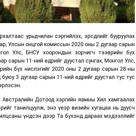
халтаас урьдчилан сэргийлэх, эрсдлийг бууруулах
ар, Улсын онцгой комиссын 2020 оны 2 дугаар сарын
гол Улс, БНСУ хоорондын зорчигч тээврийн бүх
аар сарын 11-ний өдрийг дуустал сунгах, Монгол Улс,
рийн бүх нислэгийг 2020 оны 2 дугаар сарын 28-ны
 буюу 3 дугаар сарын 11-ний өдрийг дуустал тус тус
эрлэсэн.
с Австралийн Дотоод хэргийн яамны Хил хамгаалах
ийг танилцуулж, энэ үеэр визийн хугацаа нь дуусч
рилцсаны үндсэн дээр Та бүхэнд дараах мэдээллийг