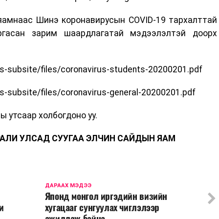
яамнаас Шинэ коронавирусын COVID-19 тархалттай
аргасан зарим шаардлагатай мэдээлэлтэй доорх
s-subsite/files/coronavirus-students-20200201.pdf
s-subsite/files/coronavirus-general-20200201.pdf
ы утсаар холбогдоно уу.
АЛИ УЛСАД СУУГАА ЭЛЧИН САЙДЫН ЯАМ
ДАРААХ МЭДЭЭ
Японд монгол иргэдийн визийн
и
хугацааг сунгуулах чиглэлээр
ажиллаж байна