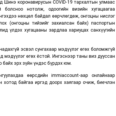
гэд Шинэ коронавирусын COVID-19 тархалтын улмаас
й болсноо нотолж, одоогийн визийн хугацаагаа
Ингэхдээ нөхцөл байдал өөрчлөгдөж, онгоцны нислэг
лох (онгоцны тийзийг захиалсан байх) паспортын
алид үлдэх хугацааны зардлаа хариуцах санхүүгийн
 чадахгүй эсвэл сунгахаар мэдүүлэг өгөх боломжгүй
-нд мэдүүлэг өгөх ёстой. Ингэснээр таны виз дууссан
р байх эрх зүйн үндэс бүрдэх юм.
нгуулахдаа өөрсдийн immiaccount-аар онлайнаар
н хотод байгаа иргэд доорх хаягаар очиж, биечлэн