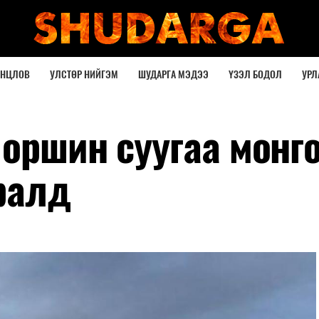
ОНЦЛОВ
УЛСТӨР НИЙГЭМ
ШУДАРГА МЭДЭЭ
ҮЗЭЛ БОДОЛ
УРЛ
 оршин суугаа монг
ралд