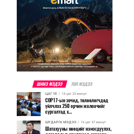
ШИНЭ МЭДЭЭ
ТОП МЭДЭЭ
ЦАГ ҮЕ
14 цаг 23 минут
COP17-ын зочид, төлөөлөгчдөд
үйлчлэх 250 орчим жолоочийг
сургалтад х...
ШУДАРГА МЭДЭЭ
16 цаг 47 минут
Шатахууны нөөцийг нэмэгдүүлэх,