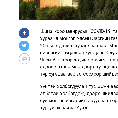
Шинэ коронавирусын COVID-19 тар
хүрээнд Монгол Улсын Засгийн газ
26-ны өдрийн хуралдаанаас Мон
нислэгийг цуцалсан хугацааг 3 дуг
Япон Улс хоорондын зорчигч тээв
өдрөөс эхлэн мөн дээрх хугацаанд
түр хугацаагаар зогсоохоор шийдв
Үүнтэй холбогдуулан тус ЭСЯ-наа
албатай холбогдож, дээрх шийдвэр
буй монгол иргэдийн асуудлаар я
хүргүүлж байна. Үүнд: