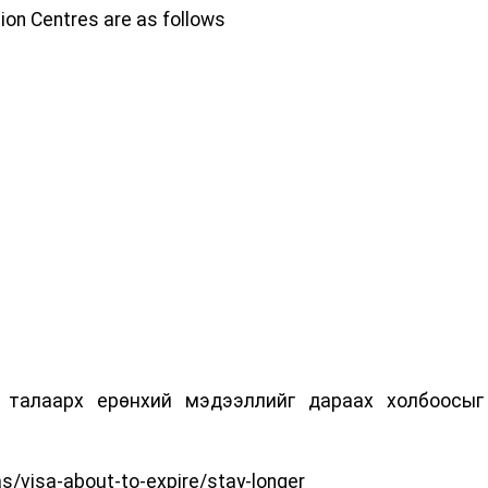
ion Centres are as follows
х талаарх ерөнхий мэдээллийг дараах холбоосыг
as/visa-about-to-expire/stay-longer