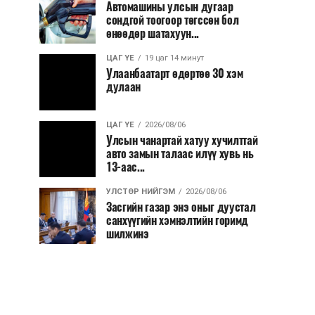
Автомашины улсын дугаар
сондгой тоогоор төгссөн бол
өнөөдөр шатахуун...
ЦАГ ҮЕ
19 цаг 14 минут
Улаанбаатарт өдөртөө 30 хэм
дулаан
ЦАГ ҮЕ
2026/08/06
Улсын чанартай хатуу хучилттай
авто замын талаас илүү хувь нь
13-аас...
УЛСТӨР НИЙГЭМ
2026/08/06
Засгийн газар энэ оныг дуустал
санхүүгийн хэмнэлтийн горимд
шилжинэ