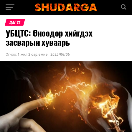
ЦАГ ҮЕ
УБЦТС: Өнөөдөр хийгдэх
засварын хуваарь
Огноо:
1 жил 2 сар.өмнө
,
2025/06/06