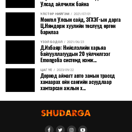
Улсад айлчилж байна
УЛСТӨР НИЙГЭМ
2021/07/01
Монгол Улсын сайд, ЗГХЭГ-ын дарга
Ц.Нямдорж хуулийн төслүүд өргөн
барилаа
ҮЗЭЛ БОДОЛ
2021/06/23
Д.Ихбаяр: Нийслэлийн харьяа
байгууллагуудын 20 үйлчилгээг
Emongolia системд нэмж...
ЦАГ ҮЕ
2023/09/22
Дорнод аймагт авто замын трассд
хамаарах ойн сангийн асуудлаар
хамтарсан ажлын х...