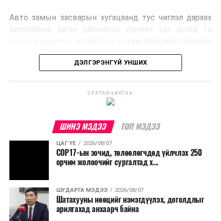
эрчим хүч үйлдвэрлэдэг.
Авто замын засварын хугацаанд тус чиглэл дараах
Ийнхүү лаг хатаах, шатаах технологийг лагийн
зураглалын дагуу үйлчилгээ үзүүлэх тул иргэд та
эзлэхүүнийг бууруулахын зэрэгцээ эрчим хүч
бүхэн зорчилтоо төлөвлөнө үү
гэж Нийтийн тээврийн
үйлдвэрлэх, нөөцийг дахин ашиглах чиглэлээр олон
бодлогын газраас мэдээллээ.
улсад өргөн ашиглаж байна.
ДЭЛГЭРЭНГҮЙ УНШИХ
СУРТАЛЧИЛГАА
ШИНЭ МЭДЭЭ
ТОП МЭДЭЭ
ЦАГ ҮЕ
2026/08/07
COP17-ын зочид, төлөөлөгчдөд үйлчлэх 250
орчим жолоочийг сургалтад х...
ШУДАРГА МЭДЭЭ
2026/08/07
Шатахууны нөөцийг нэмэгдүүлэх, доголдлыг
арилгахад анхаарч байна