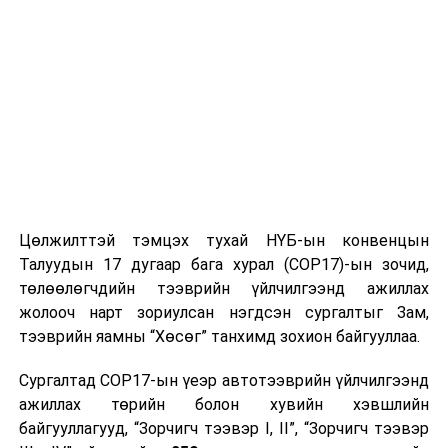
Цөлжилттэй тэмцэх тухай НҮБ-ын конвенцын
Талуудын 17 дугаар бага хурал (COP17)-ын зочид,
төлөөлөгчдийн тээврийн үйлчилгээнд ажиллах
жолооч нарт зориулсан нэгдсэн сургалтыг Зам,
тээврийн яамны “Хөсөг” танхимд зохион байгууллаа.
Сургалтад COP17-ын үеэр автотээврийн үйлчилгээнд
ажиллах төрийн болон хувийн хэвшлийн
байгууллагууд, “Зорчигч тээвэр I, II”, “Зорчигч тээвэр