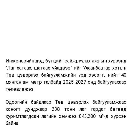
шат, маршрут, хөдөлгөөний зохион байгуулалт,
цагийн менежмент, мэдээлэл дамжуулах журам,
холбогдох байгууллагуудын уялдаа холбоо, аюулгүй
ажиллагааны чиглэлээр жолооч нарыг сургалт, арга
зүйгээр хангаж байна.
Мөн зам тээврийн осол, саатал болон бусад эрсдэл,
онцгой нөхцөл үүссэн үед авах арга хэмжээ, ачаалал
ихтэй нөхцөлд тайван, зөв, шуурхай шийдвэр гаргах,
Инженерийн дэд бүтцийг сайжруулах ажлын хүрээнд
өдөр тутмын ажлын бэлэн байдлыг хангах зэрэг
“Лаг хатаах, шатаах үйлдвэр”-ийг Улаанбаатар хотын
практик ур чадварыг сургалтын хөтөлбөрт тусгажээ.
Төв цэвэрлэх байгууламжийн урд хэсэгт, нийт 40
мянган ам метр талбайд 2025-2027 онд байгуулахаар
Сургалтыг танилцуулах лекц, асуулт-хариулт,
төлөвлөжээ.
жишээнд суурилсан сургалт, багаар ажиллах дасгал,
маршрут болон тээвэрлэлтийн урсгалын зураглалтай
Одоогийн байдлаар Төв цэвэрлэх байгууламжаас
танилцах, онцгой нөхцөлд ажиллах дадлага зэрэг
хоногт дунджаар 238 тонн лаг гардаг бөгөөд
онол, практик хосолсон хэлбэрээр зохион байгуулж
хуримтлагдсан лагийн хэмжээ 843,200 м³-д хүрсэн
байна.
байна.
Сургалтын үеэр COP17 олон улсын бага хурлыг