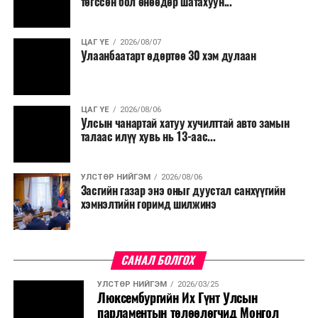
төгссөн бол өнөөдөр шатахуун...
ЦАГ ҮЕ
2026/08/07
Улаанбаатарт өдөртөө 30 хэм дулаан
ЦАГ ҮЕ
2026/08/06
Улсын чанартай хатуу хучилттай авто замын
талаас илүү хувь нь 13-аас...
УЛСТӨР НИЙГЭМ
2026/08/06
Засгийн газар энэ оныг дуустал санхүүгийн
хэмнэлтийн горимд шилжинэ
САНАЛ БОЛГОХ
УЛСТӨР НИЙГЭМ
2026/03/25
Люксембургийн Их Гүнт Улсын
парламентын төлөөлөгчид Монгол