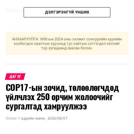
УНШСАН:
1257
ДЭЛГЭРЭНГҮЙ УНШИХ
ДАРААХ МЭДЭЭ
“Тогтвортой байдлын яриа хэлэлцээ-Уур амьсгалын
өөрчлөлт: Тэрбум мод” олон улсын чуулга уулзалт /
шууд/
АНХААРУУЛГА: УИХ-ын 2024 оны ээлжит сонгуулийн хуулийн
холбогдох заалтын хүрээнд тус сайтын сэтгэгдэл хэсгийг
түр хугацаанд хаасан болно.
ӨМНӨХ МЭДЭЭ
Улаанбаатарт өдөртөө 22 хэм дулаан
ЦАГ ҮЕ
COP17-ын зочид, төлөөлөгчдөд
үйлчлэх 250 орчим жолоочийг
сургалтад хамруулжээ
Огноо:
1 өдрийн өмнө
,
2026/08/07