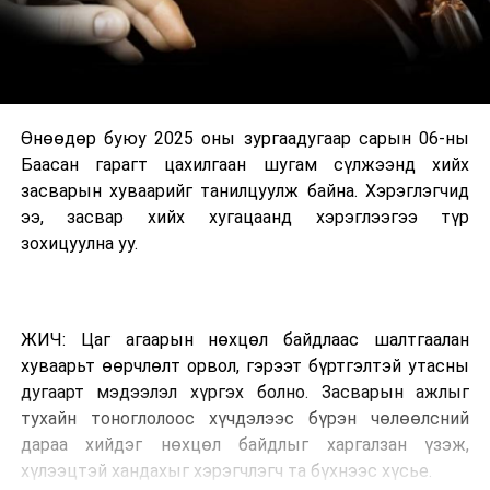
Өнөөдөр буюу 2025 оны зургаадугаар сарын 06-ны
Баасан гарагт цахилгаан шугам сүлжээнд хийх
засварын хуваарийг танилцуулж байна. Хэрэглэгчид
ээ, засвар хийх хугацаанд хэрэглээгээ түр
зохицуулна уу.
ЖИЧ: Цаг агаарын нөхцөл байдлаас шалтгаалан
хуваарьт өөрчлөлт орвол, гэрээт бүртгэлтэй утасны
дугаарт мэдээлэл хүргэх болно. Засварын ажлыг
тухайн тоноглолоос хүчдэлээс бүрэн чөлөөлсний
дараа хийдэг нөхцөл байдлыг харгалзан үзэж,
хүлээцтэй хандахыг хэрэгчлэгч та бүхнээс хүсье.