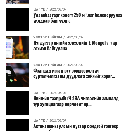
ЦАГ ҮЕ
2026/08/07
Улаанбаатарт хоногт 250 м³ лаг боловсруулах
үйлдвэр байгуулна
УЛСТӨР НИЙГЭМ
2026/08/07
Нэгдүгээр ангийн элсэлтийг E-Mongolia-аар
зохион байгуулна
УЛСТӨР НИЙГЭМ
2026/08/07
Францад иргэд рүү зөвшөөрөлгүй
сурталчилгааны дуудлага хийхийг хориг...
ЦАГ ҮЕ
2026/08/07
Нийтийн тээврийн Ч:19А чиглэлийн замналд
түр хугацаагаар өөрчлөлт ор...
ЦАГ ҮЕ
2026/08/07
Автомашины улсын дугаар сондгой тоогоор