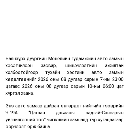
байгууламжаас гардаг лагийг байгаль орчинд аюулгүй
мэдээллээ.
аргаар боловсруулж, эзлэхүүнийг эрс бууруулах
зориулалттай. Лагийг өндөр температурт шатааснаар
эзлэхүүн нь 90 хүртэл хувиар буурч, бактери, вирус
болон бусад өвчин үүсгэгч бичил биетнийг устгах
боломжтой.
Түүнчлэн шаталтын явцад үүсэх дулааныг цахилгаан
болон дулааны эрчим хүч үйлдвэрлэхэд ашиглаж
Баянзүрх дүүргийн Монелийн гудамжийн авто замын
болдог. Зарим технологийн хувьд шаталтын дараа
хэсэгчилсэн засвар, шинэчлэлтийн ажилтай
үлдэх үнснээс фосфор зэрэг ашигт эрдсийг сэргээн
холбоотойгоор тухайн хэсгийн авто замын
авах боломжтой аж.
хөдөлгөөнийг 2026 оны 08 дугаар сарын 7-ны 23:00
цагаас 2026 оны 08 дугаар сарын 10-ны 06:00 цаг
Япон, Герман, Швейцар, Нидерланд, Өмнөд Солонгос
хүртэл хаана.
зэрэг улс лаг хатаах, шатаах технологийг ашиглаж
байна. Тухайлбал, Германд лаг шатаах үйлдвэрээс
Энэ авто замаар дайран өнгөрдөг нийтийн тээврийн
гарсан үнснээс фосфор сэргээн авах технологи
Ч:19А “Цагаан давааны задгай-Сансарын
ашигладаг бол Нидерландад төвлөрсөн лаг
үйлчилгээний төв” чиглэлийн замналд түр хугацаагаар
боловсруулах үйлдвэрүүдээр дулаан, цахилгаан
өөрчлөлт орж байна.