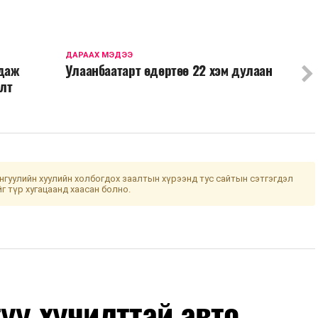
ДАРААХ МЭДЭЭ
гдаж
Улаанбаатарт өдөртөө 22 хэм дулаан
лт
гуулийн хуулийн холбогдох заалтын хүрээнд тус сайтын сэтгэгдэл
йг түр хугацаанд хаасан болно.
уу хучилттай авто