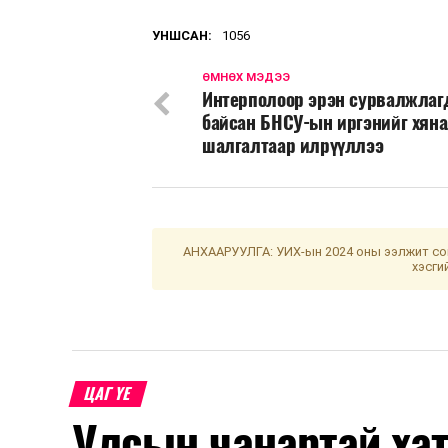
УНШСАН:
1056
ӨМНӨХ МЭДЭЭ
Интерполоор эрэн сурвалжла
байсан БНСУ-ын иргэнийг хяна
шалгалтаар илрүүллээ
АНХААРУУЛГА: УИХ-ын 2024 оны ээлжит сон
хэсги
ЦАГ ҮЕ
Улсын чанартай хат