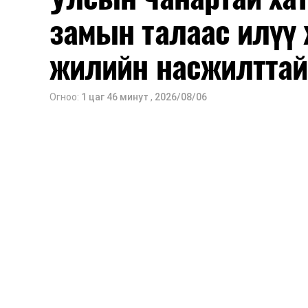
замын талаас илүү 
жилийн насжилттай
Огноо:
1 цаг 46 минут
,
2026/08/06