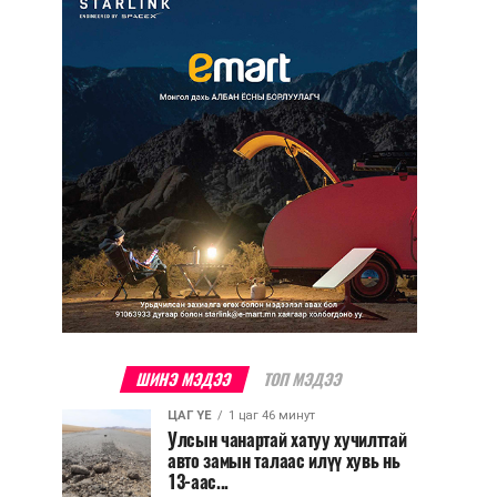
ШИНЭ МЭДЭЭ
ТОП МЭДЭЭ
ЦАГ ҮЕ
1 цаг 46 минут
Улсын чанартай хатуу хучилттай
авто замын талаас илүү хувь нь
13-аас...