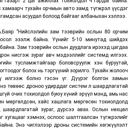
н газарт 2 цаг ажиллах тохиолдол ч гардаг байна.
с хамаарч тухайн орчмын авто замд түгжрэл үүсдэг
гамдсан асуудал болоод байгааг албаныхан хэллээ.
.Баяр “Нийслэлийн зам тээврийн ослын 80 орчим
осол эзэлж байна. Үүнийг 5-10 минутад шийдэх
байна. Зам тээврийн ослын дуудлага ирэхэд цагдаа
дрон нисгэж зураг авч мэдээллийг системд илгээх.
гийн тусламжтайгаар боловсруулж хэн буруутай,
огтоодог болох нь тэргүүний зорилго. Тухайн жолооч
ү илгээж болно гэсэн үг. Дүүрэг болгон замын
Энэ төвөөс дроноо удирддаг систем л шаардлагатай
шгүй очих тохиолдол буюу хүний эрүүл мэнд, амь нас
ин мөргөлдсөн, хайс хашлага мөргөсөн тохиолдолд
 шаардлагатай зураг, дүрсээ авах. Ослын нөхцөл
г хугацааг хэмнэх, ослоос шалтгаалсан түгжрэлийг
 байна. Энэ чиглэлээр дроны системийн хөгжүүлэлт