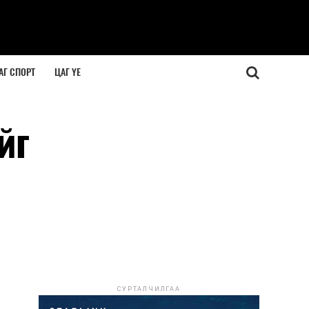
АГ СПОРТ
ЦАГ ҮЕ
йг
СУРТАЛЧИЛГАА