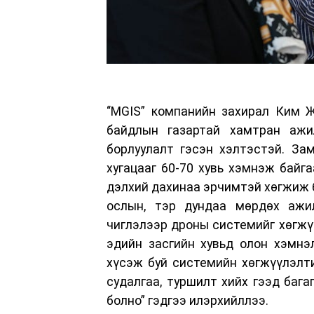
“MGIS” компанийн захирал Ким Ж
байдлын газартай хамтран ажи
борлуулалт гэсэн хэлтэстэй. За
хугацааг 60-70 хувь хэмнэж байг
дэлхий дахинаа эрчимтэй хөгжиж б
ослын, тэр дундаа мөрдөх ажи
чиглэлээр дроны системийг хөгжүү
эдийн засгийн хувьд олон хэмнэ
хүсэж буй системийн хөгжүүлэлти
судалгаа, туршилт хийх гээд бага
болно” гэдгээ илэрхийллээ.