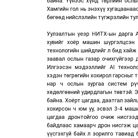
байна. Үүнээс хүнд төрлийн ослы
Хамгийн гол нь энэхүү хугацаанаа
бөгөөд нийслэлийн түгжрэлийн тул
Уулзалтын үеэр НИТХ-ын дарга А
хувийг хоёр машин шүргэлцсэн 
технологийн шийдлийг л бид хайж 
заавал ослын газар очихгүйгээр 
Илгээсэн мэдээллийг AI техноло
хэдэн төгрөгийн хохирол гарсныг т
нар ч ослын зургаа систем рү
хөдөлгөөний удирдлагын төвтэй. 
байна. Хоёрт цагдаа, даатгал зайл
хохирсон ч юм уу, эсвэл 3-4 маш
цагдаа дронтойгоо очиж нисгээд
байдлаас хамаарч дрон нисгэж ца
үүсгэхгүй байх л зорилго тавиад