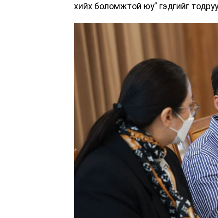
хийх боломжтой юу” гэдгийг тодру