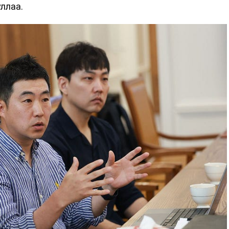
уллаа.