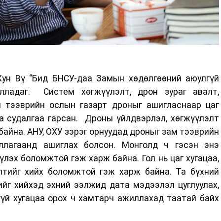
ун Вү “Бид БНСУ-даа Замын хөдөлгөөний аюулгүй
лладаг. Систем хөгжүүлэлт, дрон зураг авалт,
м тээврийн ослын газарт дроныг ашигласнаар цаг
аа судалгаа гарсан. Дроны үйлдвэрлэл, хөгжүүлэлт
айна. АНУ, ОХУ зэрэг орнуудад дроныг зам тээврийн
ллагаанд ашиглах болсон. Монголд ч гэсэн энэ
лэх боломжтой гэж харж байна. Гол нь цаг хугацаа,
лтийг хийх боломжтой гэж харж байна. Та бүхний
йг хийхэд эхний ээлжид дата мэдээлэл цуглуулах,
гүй хугацаа орох ч хамтарч ажиллахад таатай байх