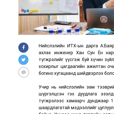
Нийслэлийн ИТХ-ын дарга А.Баяр
ахлах инженер Хан Сун Ён нар
түгжрэлийг үүсгэж буй хүчин зүй
хохирлыг цагдаагийн ажилтан очи
богино хугацаанд шийдвэрлэх бол
Учир нь нийслэлийн зам тээври
шүргэлцсэн гэх дуудлага эзэл
түгжрэлээс хамаарч дунджаар 15
шаардлагатай мэдээллийг цуглуула