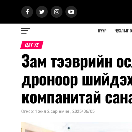
НҮҮР
ЧУХЛЫГ 
ЦАГ ҮЕ
Зам тээврийн о
дроноор шийдэх
компанитай сан
Огноо:
1 жил 2 сар.өмнө
,
2025/06/05