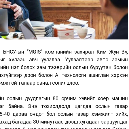
 БНСУ-ын “MGIS” компанийн захирал Ким Жун Вү,
ыг хүлээн авч уулзлаа. Уулзалтаар авто замын
лийн нэг болох зам тээврийн ослын буруутан болон
хгүйгээр дрон болон АI технологи ашиглан хэрхэн
омжтой талаар санал солилцлоо.
йн ослын дуудлагын 80 орчим хувийг хоёр машин
дэг байна. Энэ тохиолдолд цагдаа ослын газар
-40 дараа очдог бол ослын газар хэмжилт хийх,
хад багадаа 30 минутаас дээш хугацааг зарцуулдаг