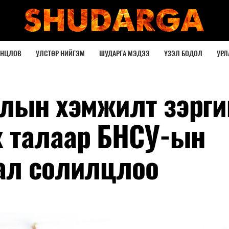
ОНЦЛОВ
УЛСТӨР НИЙГЭМ
ШУДАРГА МЭДЭЭ
ҮЗЭЛ БОДОЛ
УРЛ
слын хэмжилт зэрги
 талаар БНСУ-ын
ал солилцлоо