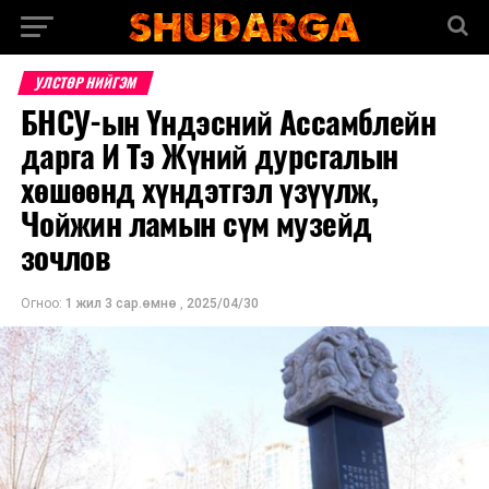
УЛСТӨР НИЙГЭМ
БНСУ-ын Үндэсний Ассамблейн
дарга И Тэ Жүний дурсгалын
хөшөөнд хүндэтгэл үзүүлж,
Чойжин ламын сүм музейд
зочлов
Огноо:
1 жил 3 сар.өмнө
,
2025/04/30