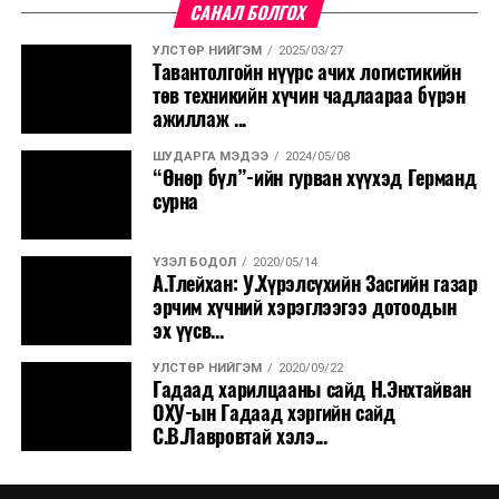
САНАЛ БОЛГОХ
УЛСТӨР НИЙГЭМ
2025/03/27
Тавантолгойн нүүрс ачих логистикийн
төв техникийн хүчин чадлаараа бүрэн
ажиллаж ...
ШУДАРГА МЭДЭЭ
2024/05/08
“Өнөр бүл”-ийн гурван хүүхэд Германд
сурна
ҮЗЭЛ БОДОЛ
2020/05/14
А.Тлейхан: У.Хүрэлсүхийн Засгийн газар
эрчим хүчний хэрэглээгээ дотоодын
эх үүсв...
УЛСТӨР НИЙГЭМ
2020/09/22
Гадаад харилцааны сайд Н.Энхтайван
ОХУ-ын Гадаад хэргийн сайд
С.В.Лавровтай хэлэ...