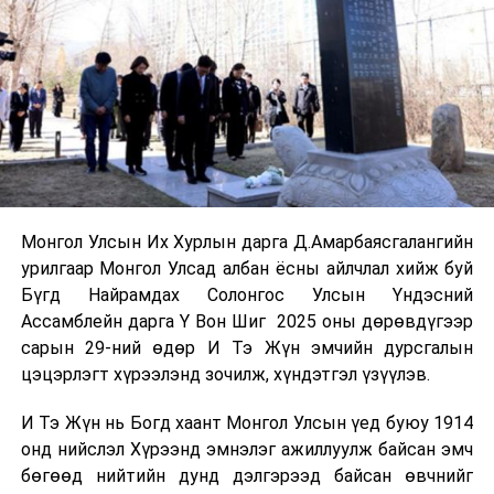
Монгол Улсын Их Хурлын дарга Д.Амарбаясгалангийн
урилгаар Монгол Улсад албан ёсны айлчлал хийж буй
Бүгд Найрамдах Солонгос Улсын Үндэсний
Ассамблейн дарга Ү Вон Шиг 2025 оны дөрөвдүгээр
сарын 29-ний өдөр И Тэ Жүн эмчийн дурсгалын
цэцэрлэгт хүрээлэнд зочилж, хүндэтгэл үзүүлэв.
И Тэ Жүн нь Богд хаант Монгол Улсын үед буюу 1914
онд нийслэл Хүрээнд эмнэлэг ажиллуулж байсан эмч
бөгөөд нийтийн дунд дэлгэрээд байсан өвчнийг