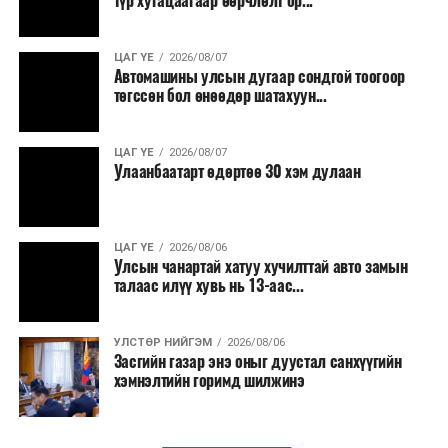
түр хугацаагаар өөрчлөлт ор...
шаардлагатай ажлууд төлөвлөгөөний дагуу
үргэлжилнэ гэж Ерөнхий сайд Н.Учрал онцоллоо.
ЦАГ ҮЕ
2026/08/07
Автомашины улсын дугаар сондгой тоогоор
Мөн бүх шатны төсвийн ерөнхийлөн захирагч нарт
төгссөн бол өнөөдөр шатахуун...
салбар бүрдээ урсгал зардлыг 20 хувиар бууруулах,
нөхөн томилгоо хийхгүй байх, аялал, амралт, зугаалга,
ЦАГ ҮЕ
2026/08/07
хамт олны урлаг, спортын арга хэмжээг зохион
Улаанбаатарт өдөртөө 30 хэм дулаан
байгуулахгүй байх, төрийн албанд шинэ орон тоо бий
болгохгүй байх, эрчим хүчний хэрэглээг хэмнэх, хурал,
сургалтыг цахим хэлбэрт шилжүүлэх, төрийн албан
ЦАГ ҮЕ
2026/08/06
хаагчдыг зарим өдрүүдэд цахимаар ажиллуулах арга
Улсын чанартай хатуу хучилттай авто замын
хэмжээг үргэлжлүүлэхийг үүрэг болголоо.
талаас илүү хувь нь 13-аас...
Төсвийн сахилга бат сайжирч, эдийн засгийн нөхцөл
УЛСТӨР НИЙГЭМ
2026/08/06
байдал хэвийн болсон тохиолдолд эдгээр
Засгийн газар энэ оныг дуустал санхүүгийн
хязгаарлалтыг үе шаттайгаар сулруулах юм.
хэмнэлтийн горимд шилжинэ