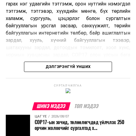
гарах нэг удаагийн тэтгэмж, орон нутгийн нэмэгдэл
тэтгэмж, тэтгэвэр, хүүхдийн мөнгө, бүх төрлийн
халамж, сургууль, цэцэрлэг болон сургалтын
байгууллагын урсгал засвар, санхүүжилт, төрийн
байгууллагын интернетийн төлбөр, байр ашиглалтын
зардал, хууль, хүчний байгууллагын тээвэр,
шатахууны зардал, дотоодын томилолт, хоол хүнс,
нормын хувцасны зардал, COP17 олон улсын бага
хурлын зардал, Засгийн газрын өр, орон нутгийн нөөц
ДЭЛГЭРЭНГҮЙ УНШИХ
хөрөнгийн санхүүжилтийг хэвийн үргэлжлүүлэхээр
шийдвэрлэжээ.
СУРТАЛЧИЛГАА
Харин дараах зардлыг хязгаарлахаар болсон байна.
Үүнд:
ШИНЭ МЭДЭЭ
ТОП МЭДЭЭ
Олон улсын болон Засгийн газрын
ЦАГ ҮЕ
2026/08/07
шийдвэртэйгээс бусад хурал, зөвлөгөөн, ой,
COP17-ын зочид, төлөөлөгчдөд үйлчлэх 250
тэмдэглэлт өдөр, найр наадам, соёлын арга
орчим жолоочийг сургалтад х...
хэмжээ;