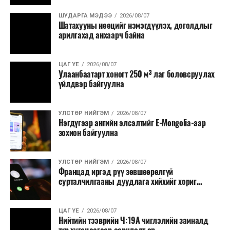
Урьдчилан төлөвлөсөн төрийн өндөр албан
ШУДАРГА МЭДЭЭ
2026/08/07
Шатахууны нөөцийг нэмэгдүүлэх, доголдлыг
тушаалтны томилолтоос бусад гадаад
арилгахад анхаарч байна
томилолт, гадаадын зочин хүлээн авах зардал;
Зайлшгүй шаардлагагүй тоног төхөөрөмж,
ЦАГ ҮЕ
2026/08/07
тавилга, автомашин худалдан авах;
Улаанбаатарт хоногт 250 м³ лаг боловсруулах
үйлдвэр байгуулна
Батлан хамгаалах, хууль зүйн салбараас бусад
сургалт, дадлага;
УЛСТӨР НИЙГЭМ
2026/08/07
Хуулиар заавал мэдээлэхээс бусад кино,
Нэгдүгээр ангийн элсэлтийг E-Mongolia-аар
контент, хэвлэлийн зардал;
зохион байгуулна
Заавал олгохоос бусад тэтгэмж, урамшуулал.
УЛСТӨР НИЙГЭМ
2026/08/07
Санхүүгийн хэмнэлтийн горимыг 2026 оны
Францад иргэд рүү зөвшөөрөлгүй
арванхоёрдугаар сарын 31 хүртэл мөрдөнө. Харин
сурталчилгааны дуудлага хийхийг хориг...
эрүүл мэндийн салбар уг хэмнэлтийн горимд
хамрагдахгүй бөгөөд цэцэрлэг, сургуулийн хүүхдийн
ЦАГ ҮЕ
2026/08/07
эрт илрүүлэг, вакцинжуулалт, томуу, томуу төст
Нийтийн тээврийн Ч:19А чиглэлийн замналд
өвчний эсрэг арга хэмжээ зэрэг зайлшгүй