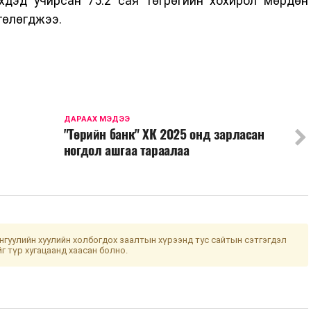
дэд учирсан 75.2 сая төгрөгийн хохирол мөрдөн
төлөгджээ.
ДАРААХ МЭДЭЭ
"Төрийн банк" ХК 2025 онд зарласан
ногдол ашгаа тараалаа
гуулийн хуулийн холбогдох заалтын хүрээнд тус сайтын сэтгэгдэл
йг түр хугацаанд хаасан болно.