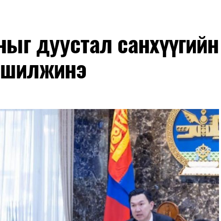
оныг дуустал санхүүгийн
 шилжинэ