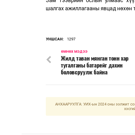
Зам тээврийн ослын улмаас хүүх
шалгах ажиллагааны явцад нөхөн 
УНШСАН:
1297
ӨМНӨХ МЭДЭЭ
Жилд таван мянган тонн хар
тугалганы батарейг дахин
боловсруулж байна
АНХААРУУЛГА: УИХ-ын 2024 оны ээлжит сон
хэсги