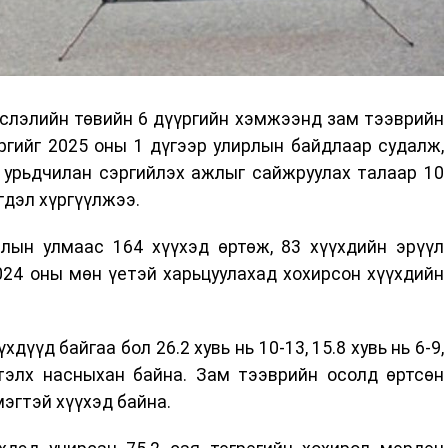
слэлийн төвийн 6 дүүргийн хэмжээнд зам тээврийн
ргийг 2025 оны 1 дүгээр улирлын байдлаар судалж,
с урьдчилан сэргийлэх ажлыг сайжруулах талаар 10
гдэл хүргүүлжээ.
слын улмаас 164 хүүхэд өртөж, 83 хүүхдийн эрүүл
024 оны мөн үетэй харьцуулахад хохирсон хүүхдийн
хдүүд байгаа бол 26.2 хувь нь 10-13, 15.8 хувь нь 6-9,
үртэлх насныхан байна. Зам тээврийн осолд өртсөн
мэгтэй хүүхэд байна.