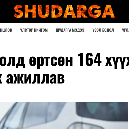
ОНЦЛОВ
УЛСТӨР НИЙГЭМ
ШУДАРГА МЭДЭЭ
ҮЗЭЛ БОДОЛ
УРЛ
солд өртсөн 164 хү
ж ажиллав