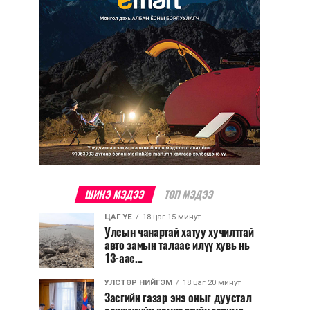
ШИНЭ МЭДЭЭ
ТОП МЭДЭЭ
ЦАГ ҮЕ
18 цаг 15 минут
Улсын чанартай хатуу хучилттай
авто замын талаас илүү хувь нь
13-аас...
УЛСТӨР НИЙГЭМ
18 цаг 20 минут
Засгийн газар энэ оныг дуустал