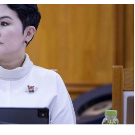
 ажлууд төлөвлөгөөний дагуу үргэлжилнэ гэж
хирагч нарт салбар бүрдээ урсгал зардлыг 20
хгүй байх, аялал, амралт, зугаалга, хамт олны
айгуулахгүй байх, төрийн албанд шинэ орон тоо
эглээг хэмнэх, хурал, сургалтыг цахим хэлбэрт
 зарим өдрүүдэд цахимаар ажиллуулах арга
оо.
ийн засгийн нөхцөл байдал хэвийн болсон
аттайгаар сулруулах юм.