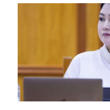
хэмжээ зэрэг зайлшгүй шаардлагатай
Ерөнхий сайд Н.Учрал онцоллоо.
Мөн бүх шатны төсвийн ерөнхийлөн за
хувиар бууруулах, нөхөн томилгоо хий
урлаг, спортын арга хэмжээг зохион б
бий болгохгүй байх, эрчим хүчний хэр
шилжүүлэх, төрийн албан хаагчдыг
хэмжээг үргэлжлүүлэхийг үүрэг болгол
Төсвийн сахилга бат сайжирч, эд
тохиолдолд эдгээр хязгаарлалтыг үе ш