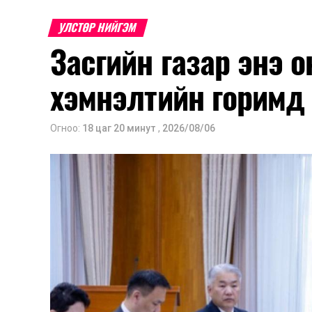
УЛСТӨР НИЙГЭМ
Засгийн газар энэ 
хэмнэлтийн горимд
Огноо:
18 цаг 20 минут
,
2026/08/06