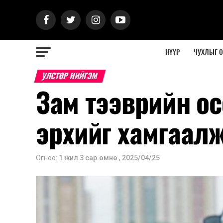
НҮҮР
ЧУХЛЫГ 
УЛСТӨР НИЙГЭМ
Зам тээврийн о
эрхийг хамгаал
Огноо:
1 жил 3 сар.өмнө
,
2025/04/25