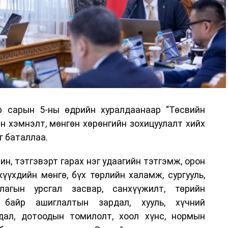
р сарын 5-ны өдрийн хуралдаанаар “Төсвийн
н хэмнэлт, мөнгөн хөрөнгийн зохицуулалт хийх
г баталлаа.
н, тэтгэвэрт гарах нэг удаагийн тэтгэмж, орон
хүүхдийн мөнгө, бүх төрлийн халамж, сургууль,
лагын урсгал засвар, санхүүжилт, төрийн
, байр ашиглалтын зардал, хууль, хүчний
дал, дотоодын томилолт, хоол хүнс, нормын