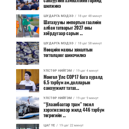
санхүүгийн хэмнэлтийн горимд
шилжинэ
ШУДАРГА МЭДЭЭ
18 цаг 48 минут
Шатахууны импортын гаалийн
албан татварыг 2027 оны
хоёрдугаар сарын ...
ШУДАРГА МЭДЭЭ
18 цаг 58 минут
Нөөцийн махны хяналтын
тогтолцоог шинэчилнэ
УЛСТӨР НИЙГЭМ
19 цаг 4 минут
Монгол Улс COP17 бага хуралд
6.5 тэрбум ам.долларын
санхүүжилт татах...
УЛСТӨР НИЙГЭМ
19 цаг 9 минут
“Улаанбаатар трам” төсөл
хэрэгжсэнээр жилд 446 тэрбум
төгрөгийн ...
ЦАГ ҮЕ
19 цаг 22 минут