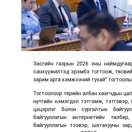
Засгийн газрын 2026 оны наймдугаа
санхүүжилтэд эрэмбэ тогтоож, төсвий
зарим арга хэмжээний тухай” тогтоолы
Тогтоолоор төрийн албан хаагчдын цали
нутгийн нэмэгдэл тэтгэмж, тэтгэвэр, 
цэцэрлэг болон сургалтын байгуул
байгууллагын интернетийн төлбөр
байгууллагын тээвэр, шатахууны зар