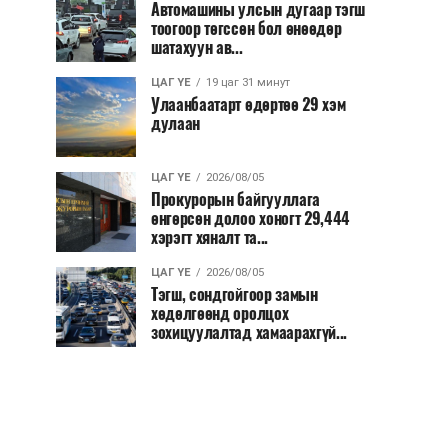
Автомашины улсын дугаар тэгш
тоогоор төгссөн бол өнөөдөр
шатахуун ав...
ЦАГ ҮЕ
19 цаг 31 минут
Улаанбаатарт өдөртөө 29 хэм
дулаан
ЦАГ ҮЕ
2026/08/05
Прокурорын байгууллага
өнгөрсөн долоо хоногт 29,444
хэрэгт хяналт та...
ЦАГ ҮЕ
2026/08/05
Тэгш, сондгойгоор замын
хөдөлгөөнд оролцох
зохицуулалтад хамаарахгүй...