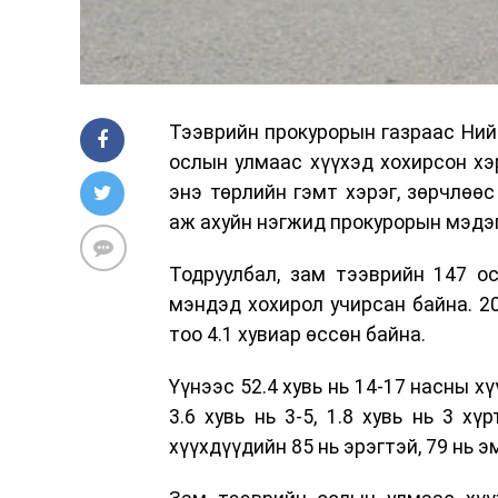
Тээврийн прокурорын газраас Ний
ослын улмаас хүүхэд хохирсон хэ
энэ төрлийн гэмт хэрэг, зөрчлөө
аж ахуйн нэгжид прокурорын мэдэ
Тодруулбал, зам тээврийн 147 о
мэндэд хохирол учирсан байна. 2
тоо 4.1 хувиар өссөн байна.
Үүнээс 52.4 хувь нь 14-17 насны хүү
3.6 хувь нь 3-5, 1.8 хувь нь 3 х
хүүхдүүдийн 85 нь эрэгтэй, 79 нь э