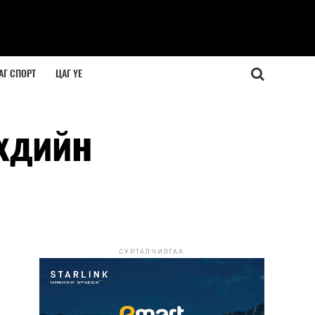
АГ СПОРТ
ЦАГ ҮЕ
үхдийн
СУРТАЛЧИЛГАА